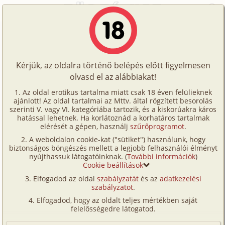
Főoldal
/
Történetek
/
Gruppen
/
Egy asszony az erotika kiállításon
Történetek
Egy asszony az erotika kiállításon
Képregények
Kérjük, az oldalra történő belépés előtt figyelmesen
Filmek
olvasd el az alábbiakat!
gruppen
,
anál
Írók
Vera
Az oldal erotikus tartalma miatt csak 18 éven felülieknek
ajánlott! Az oldal tartalmai az Mttv. által rögzített besorolás
Tölts
szerinti V. vagy VI. kategóriába tartozik, és a kiskorúakra káros
Címkék
hatással lehetnek. Ha korlátoznád a korhatáros tartalmak
Szavazás átlaga:
8.3
pont (
63
szavazat)
fel
elérését a gépen, használj
szűrőprogramot
.
Kereső
Megjelenés:
2007. március 21.
A weboldalon cookie-kat ("sütiket") használunk, hogy
Te
Hossz:
16 172 karakter
biztonságos böngészés mellett a legjobb felhasználói élményt
VIP
nyújthassuk látogatóinknak. (
További információk
)
Elolvasva:
5 802 alkalommal
is!
Cookie beállítások
Fórum
Elfogadod az oldal
szabályzatát
és az
adatkezelési
38 éves asszony vagyok, magas nagydarab nő,
szabályzatot
.
Versenyeink
hatalmas mellekkel. Férjem gazdag, mellette nem
Elfogadod, hogy az oldalt teljes mértékben saját
kellett dolgoznom se, jól éltünk. Az én dolgom
Ügyfélszolgálat
felelősségedre látogatod.
gyakorlatilag a gyereknevelés, háztartás volt és az
Írói segédletek