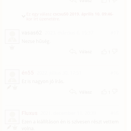
1
Válasz
Ez egy válasz
cscsu50
2019. április 10. 09:46
-
kor írt üzenetére.
vasas62
2023. március 6. 15:37
#17
V
Nezse hűség.
1
Válasz
én55
2022. július 30. 17:51
#16
É
Ez is nagyon jó írás.
1
Válasz
Fluxus
2021. december 11. 20:39
#15
F
Ezen a kiállításon én is szívesen részt vettem
volna.