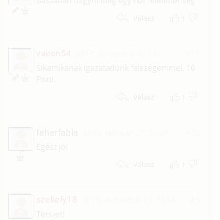
Baszatlan hagyni még egy nőt felelőtlenség
1
Válasz
vakon54
2017. október 2. 10:14
#11
V
Sikamikanak igazatadunk feleségemmel. 10
Pont.
1
Válasz
feherfabia
2016. február 27. 05:59
#10
F
Egész jó!
1
Válasz
szekely18
2015. augusztus 19. 18:04
#9
S
Tetszet!