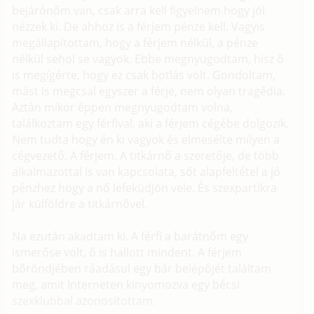
bejárónőm van, csak arra kell figyelnem hogy jól
nézzek ki. De ahhoz is a férjem pénze kell. Vagyis
megállapítottam, hogy a férjem nélkül, a pénze
nélkül sehol se vagyok. Ebbe megnyugodtam, hisz ő
is megígérte, hogy ez csak botlás volt. Gondoltam,
mást is megcsal egyszer a férje, nem olyan tragédia.
Aztán mikor éppen megnyugodtam volna,
találkoztam egy férfival, aki a férjem cégébe dolgozik.
Nem tudta hogy én ki vagyok és elmesélte milyen a
cégvezető. A férjem. A titkárnő a szeretője, de több
alkalmazottal is van kapcsolata, sőt alapfeltétel a jó
pénzhez hogy a nő lefeküdjön vele. És szexpartikra
jár külföldre a titkárnővel.
Na ezután akadtam ki. A férfi a barátnőm egy
ismerőse volt, ő is hallott mindent. A férjem
bőröndjében ráadásul egy bár belépőjét találtam
meg, amit Interneten kinyomozva egy bécsi
szexklubbal azonosítottam.