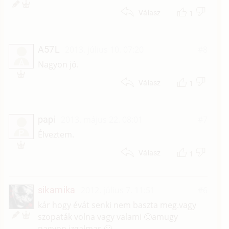
1
Válasz
A57L
2013. július 10. 07:20
#8
A
Nagyon jó.
1
Válasz
papi
2013. május 22. 08:01
#7
P
Élveztem.
1
Válasz
sikamika
2012. július 7. 11:51
#6
kár hogy évát senki nem baszta meg.vagy
szopaták volna vagy valami 🙂amugy
nagyon izgalmas 🙂