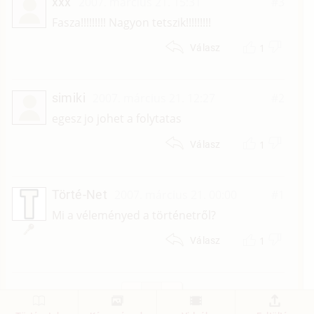
xxx
2007. március 21. 15:31
#3
Fasza!!!!!!!!! Nagyon tetszik!!!!!!!!!
1
Válasz
simiki
2007. március 21. 12:27
#2
egesz jo johet a folytatas
1
Válasz
Törté-Net
2007. március 21. 00:00
#1
Mi a véleményed a történetről?
1
Válasz
1