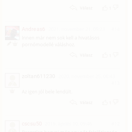
1
Válasz
Andreas6
2021. november 21. 05:23
#14
Innen már nem sok kell a hivatásos
pornómodellé váláshoz.
1
Válasz
zoltan611230
2020. november 25. 06:43
#13
Z
Az igen jól bele lendült.
1
Válasz
cscsu50
2019. április 10. 09:46
#12
C