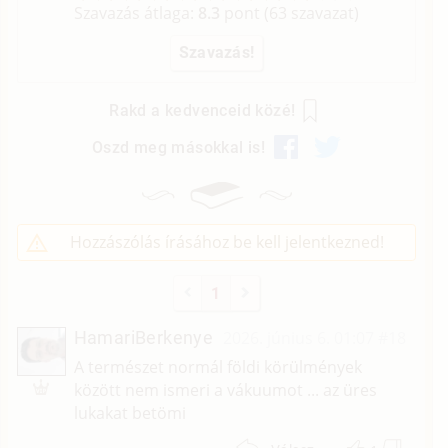
Szavazás átlaga:
8.3
pont (
63
szavazat)
Rakd a kedvenceid közé!
Oszd meg másokkal is!
Hozzászólás írásához be kell jelentkezned!
1
HamariBerkenye
2026. június 6. 01:07
#18
A természet normál földi körülmények
között nem ismeri a vákuumot ... az üres
lukakat betömi