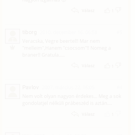
1
Válasz
tiborg
2010. december 16. 06:58
#5
T
Veracska, Vegre beertel!! Mar nem
"melleim",Hanem "csocsom"!! Nomeg a
braner!! Gratula.....
1
Válasz
Pavlov
2007. március 22. 16:05
#4
Nem volt olyan nagyon érdekes... Meg a sok
gondolatjel nélküli prábeszéd is aztán....
1
Válasz