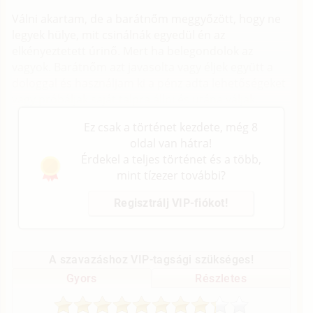
Válni akartam, de a barátnőm meggyőzött, hogy ne
legyek hülye, mit csinálnák egyedül én az
elkényeztetett úrinő. Mert ha belegondolok az
vagyok. Barátnőm azt javasolta vagy éljek együtt a
dologgal és használjam ki a pénz adta lehetőségeket
vagy próbáljak saját talpra állni és utána váljak.
Ez csak a történet kezdete, még 8
oldal van hátra!
Érdekel a teljes történet és a több,
mint tízezer további?
Regisztrálj VIP-fiókot!
A szavazáshoz VIP-tagsági szükséges!
Gyors
Részletes