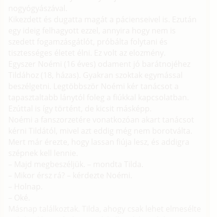
nogyógyászával.
Kikezdett és dugatta magát a pácienseivel is. Ezután
egy ideig felhagyott ezzel, annyira hogy nem is
szedett fogamzásgátlót, próbálta folytani és
tisztességes életet élni. Ez volt az elozmény.
Egyszer Noémi (16 éves) odament jó barátnojéhez
Tildához (18, házas). Gyakran szoktak egymással
beszélgetni. Legtöbbször Noémi kér tanácsot a
tapasztaltabb lánytól foleg a fiúkkal kapcsolatban.
Ezúttal is így történt, de kicsit másképp.
Noémi a fanszorzetére vonatkozóan akart tanácsot
kérni Tildától, mivel azt eddig még nem borotválta.
Mert már érezte, hogy lassan fiúja lesz, és addigra
szépnek kell lennie.
– Majd megbeszéljük. – mondta Tilda.
– Mikor érsz rá? – kérdezte Noémi.
– Holnap.
– Oké.
Másnap találkoztak. Tilda, ahogy csak lehet elmesélte