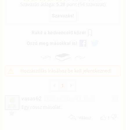
Szavazás átlaga:
5.28
pont (
54
szavazat)
Rakd a kedvenceid közé!
Oszd meg másokkal is!
Hozzászólás írásához be kell jelentkezned!
1
vasas62
2022. október 13. 14:49
#9
V
Egy rossz másolat.
1
Válasz