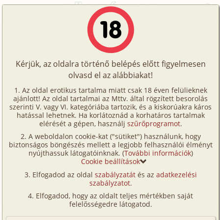
Főoldal
/
Történetek
/
Gruppen
/
PinaBarátok Közt 1. rész: Orsi és Noémi
Történetek
PinaBarátok Közt 1. rész: Orsi és
Képregények
Noémi
Kérjük, az oldalra történő belépés előtt figyelmesen
Filmek
olvasd el az alábbiakat!
Írók
gruppen
,
anál
Az oldal erotikus tartalma miatt csak 18 éven felülieknek
ajánlott! Az oldal tartalmai az Mttv. által rögzített besorolás
Tölts
mc15
szerinti V. vagy VI. kategóriába tartozik, és a kiskorúakra káros
Címkék
hatással lehetnek. Ha korlátoznád a korhatáros tartalmak
fel
elérését a gépen, használj
szűrőprogramot
.
Szavazás átlaga:
5.28
pont (
54
szavazat)
Kereső
A weboldalon cookie-kat ("sütiket") használunk, hogy
Te
Megjelenés:
2005. február 22.
biztonságos böngészés mellett a legjobb felhasználói élményt
VIP
nyújthassuk látogatóinknak. (
További információk
)
Hossz:
12 990 karakter
is!
Cookie beállítások
Elolvasva:
3 938 alkalommal
Fórum
Elfogadod az oldal
szabályzatát
és az
adatkezelési
szabályzatot
.
Versenyeink
Orsi érzéki no volt. Szoke, rövid haja. Már kb 40 éves,
Elfogadod, hogy az oldalt teljes mértékben saját
de egy serdülo is nyugodtan verheti rá. Jó bula. Nagy
Ügyfélszolgálat
felelősségedre látogatod.
melle és mégjobb segge volt. Mindig valami formás
Írói segédletek