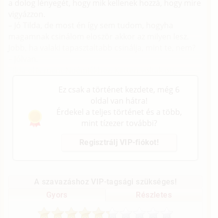
a dolog lényegét, hogy mik kellenek hozzá, hogy mire
vigyázzon.
– Jó Tilda, de most én így sem tudom, hogyha
magamnak csinálom eloször akkor az milyen lesz.
Jobb, ha valaki tapasztaltabb csinálja, mint te, nem?
– Jólvan.
Tilda el is ment Noémiékhez. Ketten voltak ott.
Ez csak a történet kezdete, még 6
oldal van hátra!
Érdekel a teljes történet és a több,
mint tízezer további?
Regisztrálj VIP-fiókot!
A szavazáshoz VIP-tagsági szükséges!
Gyors
Részletes