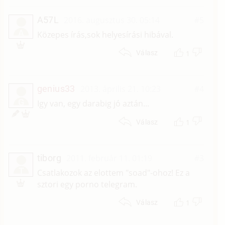
A57L
2016. augusztus 30. 05:14
#5
A
Közepes írás,sok helyesírási hibával.
1
Válasz
genius33
2013. április 21. 10:23
#4
G
Igy van, egy darabig jó aztán...
1
Válasz
tiborg
2011. február 11. 01:19
#3
T
Csatlakozok az elottem "soad"-ohoz! Ez a
sztori egy porno telegram.
1
Válasz