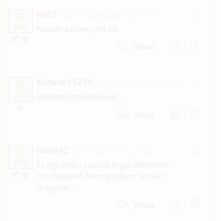
én55
2021. november 26. 10:15
#8
É
Nekem ez nem jött be.
1
Válasz
zoltan611230
2020. október 22. 03:04
#7
Z
Mindenki mindenkivel..
1
Válasz
Bizse42
2019. április 17. 07:46
#6
Á
Ez egy óriási családi orgia. Mindenki,
mindenkivel! Nem érzetem "érzéki"
dolgokat...
1
Válasz