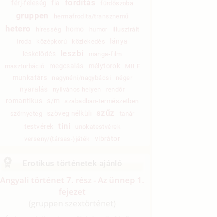
fordítás
férj-feleség
fia
fürdőszoba
gruppen
hermafrodita/transznemű
hetero
homo
híresség
humor
illusztrált
lánya
iroda
középkorú
közlekedés
leszbi
leskelődés
manga-film
megcsalás
mélytorok
maszturbáció
MILF
munkatárs
nagynéni/nagybácsi
néger
nyaralás
nyilvános helyen
rendőr
romantikus
s/m
szabadban-természetben
szűz
szöveg nélküli
szörnyeteg
tanár
tini
testvérek
unokatestvérek
vibrátor
verseny/(társas-)játék
Erotikus történetek ajánló
Angyali történet 7. rész - Az ünnep 1.
fejezet
(gruppen szextörténet)