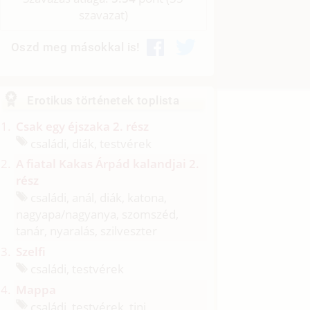
szavazat)
Oszd meg másokkal is!
Erotikus történetek toplista
Csak egy éjszaka 2. rész
családi, diák, testvérek
A fiatal Kakas Árpád kalandjai 2.
rész
családi, anál, diák, katona,
nagyapa/
nagyanya, szomszéd,
tanár, nyaralás, szilveszter
Szelfi
családi, testvérek
Mappa
családi, testvérek, tini