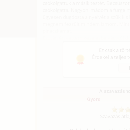
csókolgattuk a másik testét. Becsúszott
csókolgatta. Nagyon imádom a fürge ny
ügyesen dugdosta a nyelvét a szűk kis 
megnem feszült mindem izmom. Mint hű
pinácskámat.
Ezután én vettem kezelésbe vágytól d
Ez csak a tör
Érdekel a teljes 
A szavazásho
Gyors
Szavazás átl