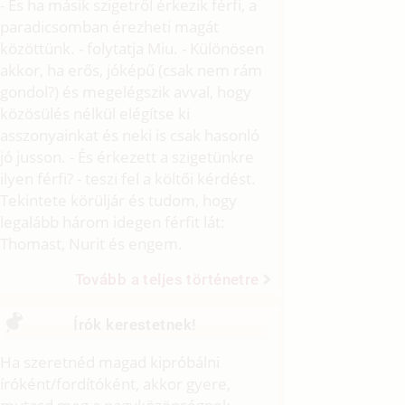
- És ha másik szigetről érkezik férfi, a
paradicsomban érezheti magát
közöttünk. - folytatja Miu. - Különösen
akkor, ha erős, jóképű (csak nem rám
gondol?) és megelégszik avval, hogy
közösülés nélkül elégítse ki
asszonyainkat és neki is csak hasonló
jó jusson. - És érkezett a szigetünkre
ilyen férfi? - teszi fel a költői kérdést.
Tekintete körüljár és tudom, hogy
legalább három idegen férfit lát:
Thomast, Nurit és engem.
Tovább a teljes történetre
Írók kerestetnek!
Ha szeretnéd magad kipróbálni
íróként/fordítóként, akkor gyere,