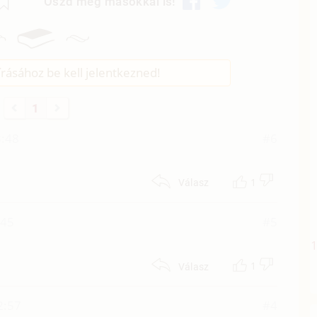
Oszd meg másokkal is!
rásához be kell jelentkezned!
1
3:48
#6
1
Válasz
:45
#5
1
Válasz
02:57
#4