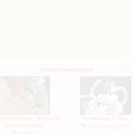
Erotikus képregények
felnőtteknek - Robin Kúr
Immorality 7. rész
a Puncierdőből
bizarr, manga-film
rajzfilm