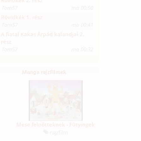
Rövidkék 2. rész
Tom57
ma 00:50
Rövidkék 1. rész
Tom57
ma 00:41
A fiatal Kakas Árpád kalandjai 2.
rész
Tom57
ma 00:32
Manga rajzfilmek
Mese felnőtteknek - Fütyingek
rajzfilm