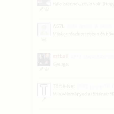
Hála Istennek, rövid volt. (Hogy 
A57L
2018. április 14. 04:25
A
Máskor részletesebben és bő
sztbali
2014. szeptember 29
Gyenge.
Törté-Net
2002. január 17. 
Mi a véleményed a történetről