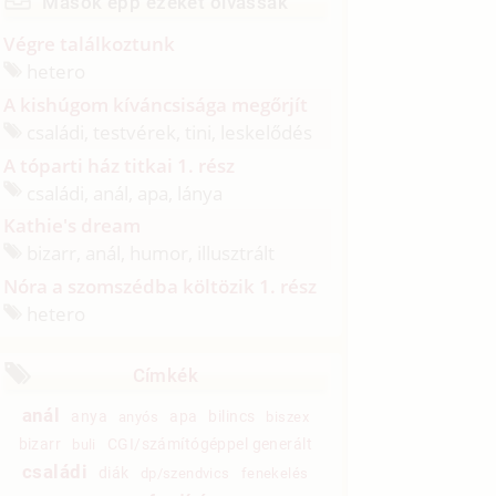
Mások épp ezeket olvassák
Végre találkoztunk
hetero
A kishúgom kíváncsisága megőrjít
családi, testvérek, tini, leskelődés
A tóparti ház titkai 1. rész
családi, anál, apa, lánya
Kathie's dream
bizarr, anál, humor, illusztrált
Nóra a szomszédba költözik 1. rész
hetero
Címkék
anál
anya
apa
bilincs
anyós
biszex
bizarr
CGI/számítógéppel generált
buli
családi
diák
dp/szendvics
fenekelés