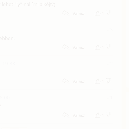
lehet "ly"-nal írni a kéjt?)
1
Válasz
#3
vebben.
1
Válasz
. 19:33
#2
1
Válasz
18:00
#1
?
1
Válasz