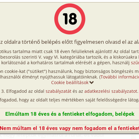
Írók
Tölts fel Te is!
Címkék
Kereső
VIP
Egyéb
az oldalra történő belépés előtt figyelmesen olvasd el az a
a parkolóban
otikus tartalma miatt csak 18 éven felülieknek ajánlott! Az oldal tar
 a parkolóban
t besorolás szerinti V. vagy VI. kategóriába tartozik, és a kiskorúakra
 korlátoznád a korhatáros tartalmak elérését a gépen, használj
szű
n cookie-kat ("sütiket") használunk, hogy biztonságos böngészés me
vásárlóközpont parkolójában találkozunk, és
lhasználói élményt nyújthassuk látogatóinknak. (
További informáci
Cookie beállítások
csókolgattuk egymást. Az apró érintések a szájon
Elfogadod az oldal
szabályzatát
és az
adatkezelési szabályzatot
.
unk el. Lassan érzékien elkezdte csókolgatni a
lfogadod, hogy az oldalt teljes mértékben saját felelősségedre látog
ékien nyalogatta. Éreztem a lehelletén a forró
ájával és megérintette a mellbimbóimat. Ekkor
Elmúltam 18 éves és a fentieket elfogadom, belépek
tet és nedvesedik. Egyre szenvedélyesen csókoltuk
Nem múltam el 18 éves vagy nem fogadom el a fentieke
á, hogy letéptük egymásról a ruhát, és vadul