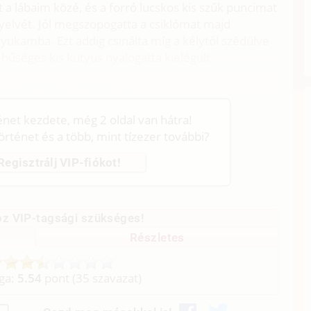
 a lábaim közé, és a forró lucskos kis szűk puncimat
elvét. Jól megszopogatta a csiklómat majd
lyukamba. Ezt addig csinálta míg a kélytől szédülve
séges kis kutyus nyalogatta kielégült
uzzadó kőkemény farkát.
ténet kezdete, még 2 oldal van hátra!
történet és a több, mint tízezer további?
Regisztrálj VIP-fiókot!
z VIP-tagsági szükséges!
Részletes
aga:
5.54
pont (
35
szavazat)