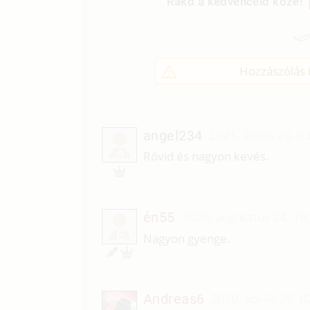
Rakd a kedvenceid közé!
Hozzászólás í
angel234
2021. április 26. 0
A
Rövid és nagyon kevés.
én55
2020. augusztus 24. 10
É
Nagyon gyenge.
Andreas6
2020. április 28. 