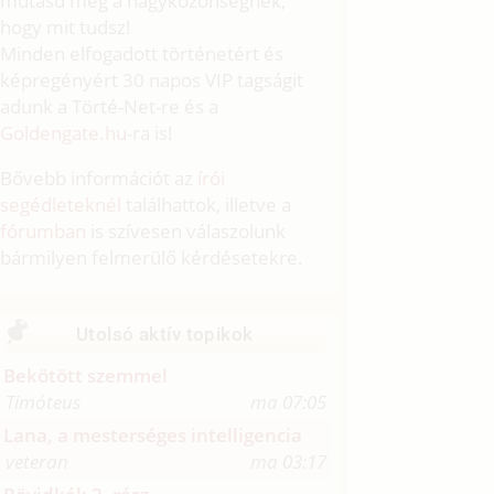
mutasd meg a nagyközönségnek,
hogy mit tudsz!
Minden elfogadott történetért és
képregényért 30 napos VIP tagságit
adunk a Törté-Net-re és a
Goldengate.hu
-ra is!
Bővebb információt az
írói
segédleteknél
találhattok, illetve a
fórumban
is szívesen válaszolunk
bármilyen felmerülő kérdésetekre.
Utolsó aktív topikok
Bekötött szemmel
Timóteus
ma 07:05
Lana, a mesterséges intelligencia
veteran
ma 03:17