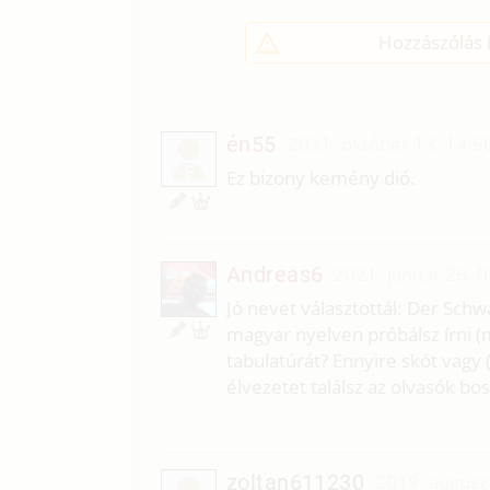
Hozzászólás í
én55
2021. október 13. 14:5
É
Ez bizony kemény dió.
Andreas6
2021. január 26. 
Jó nevet választottál: Der Schw
magyar nyelven próbálsz írni (
tabulatúrát? Ennyire skót vagy 
élvezetet találsz az olvasók b
zoltan611230
2019. augusz