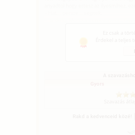
anyadtol hogy ertesz az ilyesmihez, eze
– Hat... persze... segitek.
– Jaj de jo! Mondta es mosolygott. Gye
Ez csak a tör
Érdekel a teljes 
A szavazásho
Gyors
Szavazás átl
Rakd a kedvenceid közé!