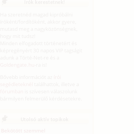
Írók kerestetnek!
Ha szeretnéd magad kipróbálni
íróként/fordítóként, akkor gyere,
mutasd meg a nagyközönségnek,
hogy mit tudsz!
Minden elfogadott történetért és
képregényért 30 napos VIP tagságit
adunk a Törté-Net-re és a
Goldengate.hu
-ra is!
Bővebb információt az
írói
segédleteknél
találhattok, illetve a
fórumban
is szívesen válaszolunk
bármilyen felmerülő kérdésetekre.
Utolsó aktív topikok
Bekötött szemmel