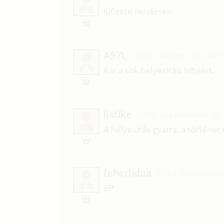
Z
Kifizete rendesen.
A57L
2018. október 20. 04:1
A
Kár a sok helyesírási hibáért.
listike
2014. szeptember 30.
L
A helyesírás gyatra, a történet
feherfabia
2014. szeptembe
F
8P