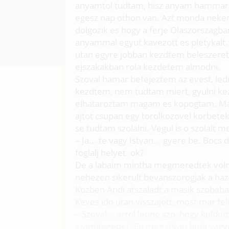
anyamtol tudtam, hisz anyam hammar os
egesz nap othon van. Azt monda nekem
dolgozik es hogy a ferje Olaszorszagban
anyammal egyut kavezott es pletykalt. 
utan egyre jobban kezdtem beleszeretn
ejszakakban rola kezdetem almodni.
Szoval hamar befejeztem az evest, ledus
kezdtem, nem tudtam miert, gyulni kez
elhataroztam magam es kopogtam. Majd
ajtot csupan egy torolkozovel korbet
se tudtam szolalni. Vegul is o szolalt m
– Ja... te vagy Istvan... gyere be. Bo
foglalj helyet. ok?
De a labaim mintha megmeredtek volna 
nehezen sikerult bevanszorogjak a hazb
Kozben Andi atszaladt a masik szobab
Keves ido utan visszajott, most mar fe
– Szoval... arrol lenne szo, hogy kuldo
szamitogepet. En meg olyan buta vagy