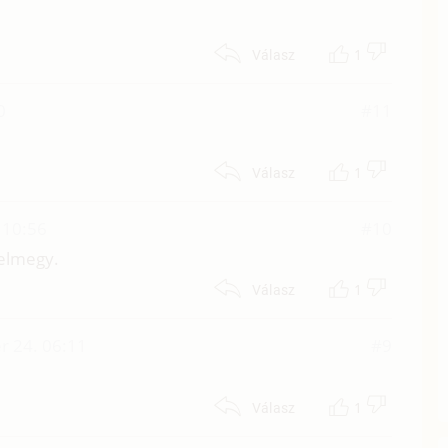
1
Válasz
0
#11
1
Válasz
 10:56
#10
 elmegy.
1
Válasz
r 24. 06:11
#9
1
Válasz