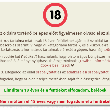
Írók
Tölts fel Te is!
Címkék
Kereső
VIP
Egyéb
az oldalra történő belépés előtt figyelmesen olvasd el az a
a draga szomszedom
otikus tartalma miatt csak 18 éven felülieknek ajánlott! Az oldal tar
raga szomszedom
t besorolás szerinti V. vagy VI. kategóriába tartozik, és a kiskorúakra
 korlátoznád a korhatáros tartalmak elérését a gépen, használj
szű
n cookie-kat ("sütiket") használunk, hogy biztonságos böngészés me
lem. En 19 eves srac vagyok. A nyari vakacioban
lhasználói élményt nyújthassuk látogatóinknak. (
További informáci
tokent. Az egyik nap, mint szokas szerint a
Cookie beállítások
em. Szokas szerint eloszor a konyhaba mentem
Elfogadod az oldal
szabályzatát
és az
adatkezelési szabályzatot
.
ki azt mondta nekem, hogy keresett azelott Andi, es
lfogadod, hogy az oldalt teljes mértékben saját felelősségedre látog
za, mert van valami dolga velem. Ez a hir nagyon
ombazo szoke. Furcsank tunt szamomra hogy dolga
Elmúltam 18 éves és a fentieket elfogadom, belépek
ttem vele, hisz nemreg koltozott a lepcsohazba.
nnyi. Andi 28 eves volt, hosszu szoke hajjal, kek
Nem múltam el 18 éves vagy nem fogadom el a fentieke
 formas popsival. Amit tudtam Andirol azt is