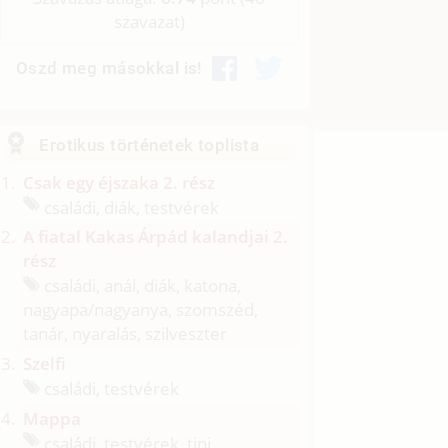
szavazat)
Oszd meg másokkal is!
Erotikus történetek toplista
Csak egy éjszaka 2. rész
családi, diák, testvérek
A fiatal Kakas Árpád kalandjai 2.
rész
családi, anál, diák, katona,
nagyapa/
nagyanya, szomszéd,
tanár, nyaralás, szilveszter
Szelfi
családi, testvérek
Mappa
családi, testvérek, tini