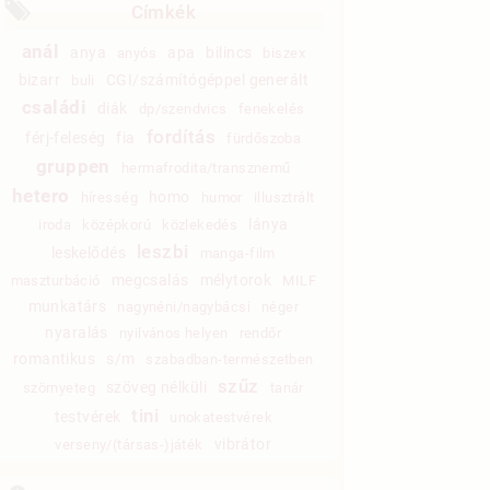
Címkék
anál
anya
apa
bilincs
anyós
biszex
bizarr
CGI/számítógéppel generált
buli
családi
diák
dp/szendvics
fenekelés
fordítás
férj-feleség
fia
fürdőszoba
gruppen
hermafrodita/transznemű
hetero
homo
híresség
humor
illusztrált
lánya
iroda
középkorú
közlekedés
leszbi
leskelődés
manga-film
megcsalás
mélytorok
maszturbáció
MILF
munkatárs
nagynéni/nagybácsi
néger
nyaralás
nyilvános helyen
rendőr
romantikus
s/m
szabadban-természetben
szűz
szöveg nélküli
szörnyeteg
tanár
tini
testvérek
unokatestvérek
vibrátor
verseny/(társas-)játék