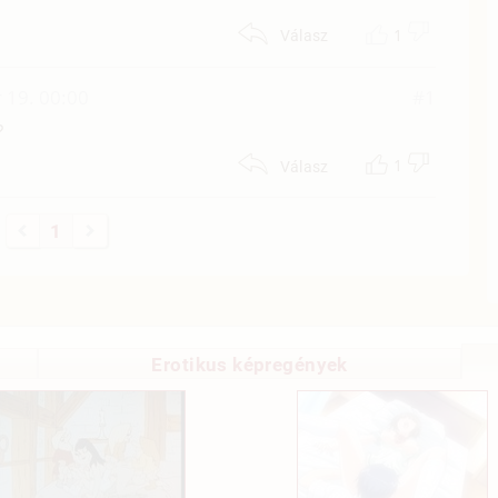
1
Válasz
 19. 00:00
#1
?
1
Válasz
1
Erotikus képregények