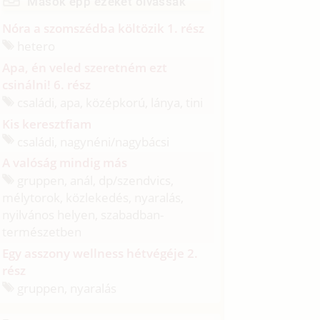
Mások épp ezeket olvassák
Nóra a szomszédba költözik 1. rész
hetero
Apa, én veled szeretném ezt
csinálni! 6. rész
családi, apa, középkorú, lánya, tini
Kis keresztfiam
családi, nagynéni/
nagybácsi
A valóság mindig más
gruppen, anál, dp/
szendvics,
mélytorok, közlekedés, nyaralás,
nyilvános helyen, szabadban-
természetben
Egy asszony wellness hétvégéje 2.
rész
gruppen, nyaralás