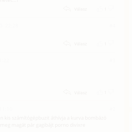
1
Válasz
0. 22:28
#4
1
Válasz
1:22
#3
1
Válasz
11:10
#2
n kis számítógépbuzit áthívja a kurva bombázó
meg magát pár gagibájt porno divixre