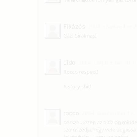
Fikázós
2004. szeptember 2
Gáz! Siralmas!
dido
2004. szeptember 20. 0
Rocco respect!
A story shit!
rocco
2004. szeptember 19. 
persze...ezen az oldalon minde
szomszédja,hogy vele dugassa 
felizgulván...kamu az egész