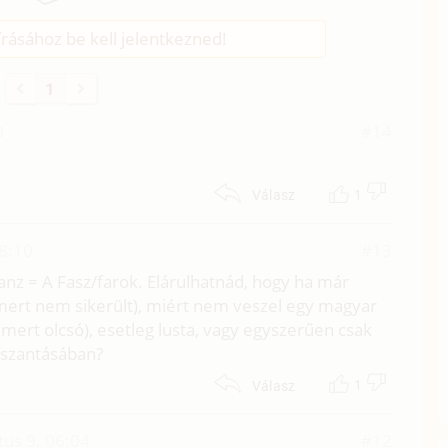
rásához be kell jelentkezned!
1
0
#14
1
Válasz
08:10
#13
anz = A Fasz/farok. Elárulhatnád, hogy ha már
mert nem sikerült), miért nem veszel egy magyar
(mert olcsó), esetleg lusta, vagy egyszerűen csak
osszantásában?
1
Válasz
tus 9. 06:04
#12