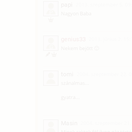
papi
2013. szeptember 5. 09
P
Nagyon Baba
genius33
2013. június 2. 15
G
Nekem bejött 🙂
tomi
2004. szeptember 22. 0
szánalmas...
gyatra...
Masin
2004. szeptember 21.
Minek raktok föl ilyen gáz törté