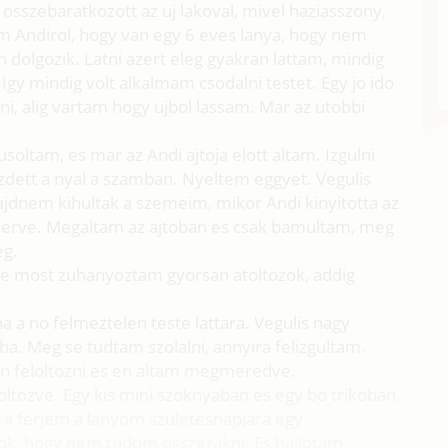
szebaratkozott az uj lakoval, mivel haziasszony,
 Andirol, hogy van egy 6 eves lanya, hogy nem
 dolgozik. Latni azert eleg gyakran lattam, mindig
Igy mindig volt alkalmam csodalni testet. Egy jo ido
i, alig vartam hogy ujbol lassam. Mar az utobbi
oltam, es mar az Andi ajtoja elott altam. Izgulni
dett a nyal a szamban. Nyeltem eggyet. Vegulis
nem kihultak a szemeim, mikor Andi kinyitotta az
ekerve. Megaltam az ajtoban es csak bamultam, meg
eg.
cs de most zuhanyoztam gyorsan atoltozok, addig
a no felmeztelen teste lattara. Vegulis nagy
a. Meg se tudtam szolalni, annyira felizgultam.
an feloltozni es en altam megmeredve.
loltozve. Egy kis mini szoknyaban es egy bo trikoban.
tt a ferjem a lanyom szuletesnapjara egy
ok, hogy nem tudom osszerakni. Es hallotam