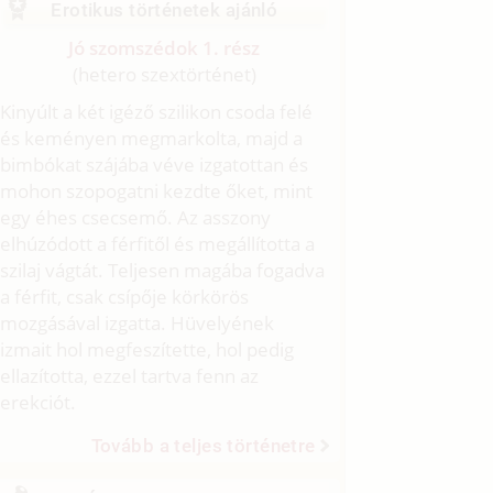
Erotikus történetek ajánló
Jó szomszédok 1. rész
(hetero szextörténet)
Kinyúlt a két igéző szilikon csoda felé
és keményen megmarkolta, majd a
bimbókat szájába véve izgatottan és
mohon szopogatni kezdte őket, mint
egy éhes csecsemő. Az asszony
elhúzódott a férfitől és megállította a
szilaj vágtát. Teljesen magába fogadva
a férfit, csak csípője körkörös
mozgásával izgatta. Hüvelyének
izmait hol megfeszítette, hol pedig
ellazította, ezzel tartva fenn az
erekciót.
Tovább a teljes történetre