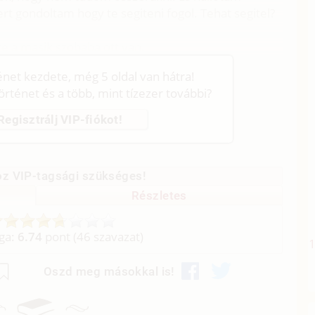
rt gondoltam hogy te segiteni fogol. Tehat segitel?
re a masik szobaba ott van.
ténet kezdete, még 5 oldal van hátra!
történet és a több, mint tízezer további?
Regisztrálj VIP-fiókot!
z VIP-tagsági szükséges!
Részletes
aga:
6.74
pont (
46
szavazat)
Oszd meg másokkal is!