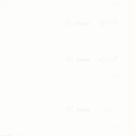
:30
#8
1
Válasz
:16
#7
1
Válasz
1:11
#6
1
Válasz
 17:01
#5
netet...?