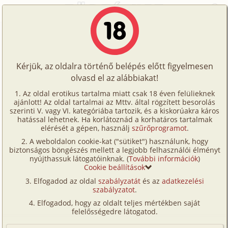
Főoldal
/
Történetek
/
Hetero
/
Hirtelen lehetőség
Történetek
Hirtelen lehetőség
Képregények
Kérjük, az oldalra történő belépés előtt figyelmesen
Filmek
olvasd el az alábbiakat!
hetero
Írók
Ismeretlen
Az oldal erotikus tartalma miatt csak 18 éven felülieknek
ajánlott! Az oldal tartalmai az Mttv. által rögzített besorolás
Tölts
szerinti V. vagy VI. kategóriába tartozik, és a kiskorúakra káros
Címkék
hatással lehetnek. Ha korlátoznád a korhatáros tartalmak
Szavazás átlaga:
6.74
pont (
38
szavazat)
fel
elérését a gépen, használj
szűrőprogramot
.
Kereső
Megjelenés:
2001. június 23.
A weboldalon cookie-kat ("sütiket") használunk, hogy
Te
Hossz:
2 623 karakter
biztonságos böngészés mellett a legjobb felhasználói élményt
VIP
nyújthassuk látogatóinknak. (
További információk
)
Elolvasva:
2 360 alkalommal
is!
Cookie beállítások
Fórum
Elfogadod az oldal
szabályzatát
és az
adatkezelési
Csörgött a telefon, majd elhallgatott, utanna a
szabályzatot
.
Versenyeink
nevemet kiabaltak. Kimentem a folyosóra, felvettem
Elfogadod, hogy az oldalt teljes mértékben saját
a kagylót:
Ügyfélszolgálat
felelősségedre látogatod.
– Hello! – ismertem meg a kedvesem hangjat – Van
Írói segédletek