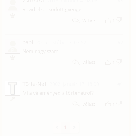
zsuzsika
2016. október 4. 08:06
#3
Rövid elkapkodott,gyenge.
1
Válasz
papi
2015. október 7. 07:52
#2
P
Nem nagy szám
1
Válasz
Törté-Net
2002. január 17. 18:00
#1
Mi a véleményed a történetről?
1
Válasz
1