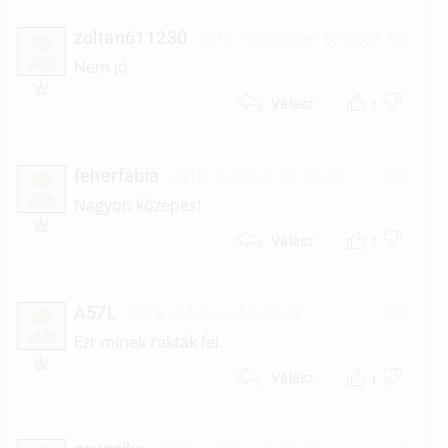
zoltan611230
2018. november 6. 06:00
#6
Z
Nem jó.
1
Válasz
feherfabia
2018. március 24. 05:43
#5
F
Nagyon közepes!
1
Válasz
A57L
2018. március 24. 02:47
#4
A
Ezt minek rakták fel.
1
Válasz