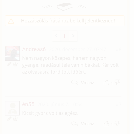
Hozzászólás írásához be kell jelentkezned!
1
Andreas6
2020. december 27. 07:47
#8
Nem nagyon közepes, hanem nagyon
gyenge, ráadásul tele van hibákkal. Kár volt
az olvasásra fordított időért.
1
Válasz
én55
2020. június 7. 10:54
#7
É
Kicsit gyors volt az egész.
1
Válasz