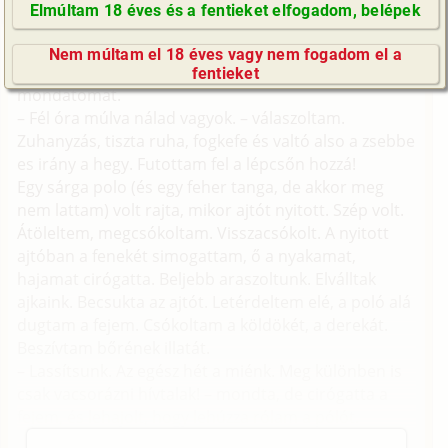
kedved velem vacsorazni?
Elmúltam 18 éves és a fentieket elfogadom, belépek
– Tudod, hogy nem vagyok ilyen könnyen kapható... –
GyIK / FAQ
viccelődtem volna.
Nem múltam el 18 éves vagy nem fogadom el a
Impresszum
– A szüleim, most utaztak el síelni... – vágta el a
fentieket
E-mail küldése
mondatomat.
– Fél óra múlva nálad vagyok. – válaszoltam.
Zuhanyzás, tiszta ruha, fogkefe és valtó also a zsebbe
es irány a hegy. Futottam fel a lépcsőn hozzá!
Egy sárga polo (és egy feher tanga, de akkor meg
nem lattam) volt rajta, mikor ajtót nyitott. Szép volt.
Átöleltem, megcsókoltam. Visszacsókolt. A nyitott
ajtóban a fenekét simogattam, ő a nyakamat,
hajamat cirógatta. Beljebb araszoltunk. Elválltak
ajkaink. Becsukta az ajtót. Letérdeltem elé, a poló alá
dugtam a fejem. Csókoltam a köldökét, a derekát.
Beszívtam bőrének illatát.
– Lassítsunk. Az egész hét a miénk. Meg különben is
csak vacsorázni hívtalak! – mondta, de cirógatta a
fejem, és lehajolt, hogy lehúzza rólam a pólót.