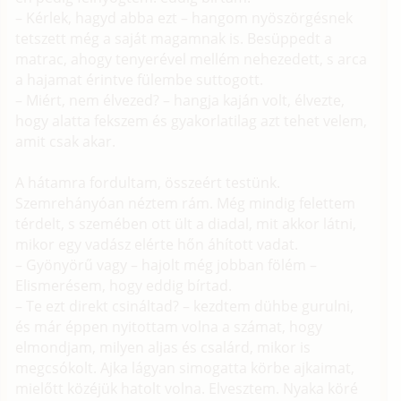
– Kérlek, hagyd abba ezt – hangom nyöszörgésnek
tetszett még a saját magamnak is. Besüppedt a
matrac, ahogy tenyerével mellém nehezedett, s arca
a hajamat érintve fülembe suttogott.
– Miért, nem élvezed? – hangja kaján volt, élvezte,
hogy alatta fekszem és gyakorlatilag azt tehet velem,
amit csak akar.
A hátamra fordultam, összeért testünk.
Szemrehányóan néztem rám. Még mindig felettem
térdelt, s szemében ott ült a diadal, mit akkor látni,
mikor egy vadász elérte hőn áhított vadat.
– Gyönyörű vagy – hajolt még jobban fölém –
Elismerésem, hogy eddig bírtad.
– Te ezt direkt csináltad? – kezdtem dühbe gurulni,
és már éppen nyitottam volna a számat, hogy
elmondjam, milyen aljas és csalárd, mikor is
megcsókolt. Ajka lágyan simogatta körbe ajkaimat,
mielőtt közéjük hatolt volna. Elvesztem. Nyaka köré