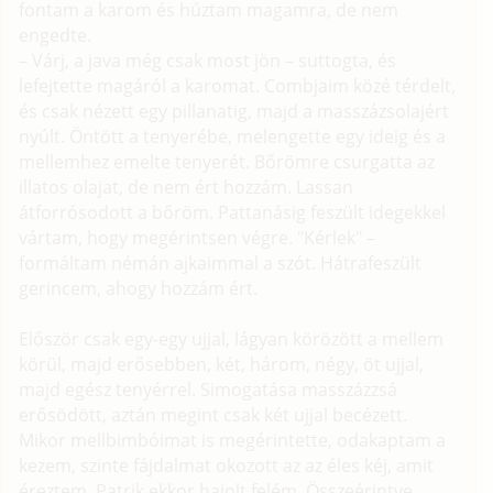
fontam a karom és húztam magamra, de nem
engedte.
– Várj, a java még csak most jön – suttogta, és
lefejtette magáról a karomat. Combjaim közé térdelt,
és csak nézett egy pillanatig, majd a masszázsolajért
nyúlt. Öntött a tenyerébe, melengette egy ideig és a
mellemhez emelte tenyerét. Bőrömre csurgatta az
illatos olajat, de nem ért hozzám. Lassan
átforrósodott a bőröm. Pattanásig feszült idegekkel
vártam, hogy megérintsen végre. "Kérlek" –
formáltam némán ajkaimmal a szót. Hátrafeszült
gerincem, ahogy hozzám ért.
Először csak egy-egy ujjal, lágyan körözött a mellem
körül, majd erősebben, két, három, négy, öt ujjal,
majd egész tenyérrel. Simogatása masszázzsá
erősödött, aztán megint csak két ujjal becézett.
Mikor mellbimbóimat is megérintette, odakaptam a
kezem, szinte fájdalmat okozott az az éles kéj, amit
éreztem. Patrik ekkor hajolt felém. Összeérintve