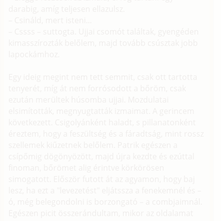
darabig, amíg teljesen ellazulsz.
– Csináld, mert isteni...
– Cssss – suttogta. Ujjai csomót találtak, gyengéden
kimasszírozták belőlem, majd tovább csúsztak jobb
lapockámhoz.
Egy ideig megint nem tett semmit, csak ott tartotta
tenyerét, míg át nem forrósodott a bőröm, csak
ezután merültek húsomba ujjai. Mozdulatai
elsimították, megnyugtatták izmaimat. A gerincem
következett. Csigolyánként haladt, s pillanatonként
éreztem, hogy a feszültség és a fáradtság, mint rossz
szellemek kiűzetnek belőlem. Patrik egészen a
csípőmig dögönyözött, majd újra kezdte és ezúttal
finoman, bőrömet alig érintve körkörösen
simogatott. Először futott át az agyamon, hogy baj
lesz, ha ezt a "levezetést" eljátssza a fenekemnél és –
ó, még belegondolni is borzongató – a combjaimnál.
Egészen picit összerándultam, mikor az oldalamat