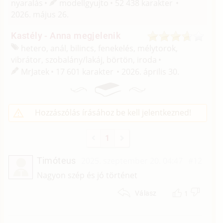
nyaralás
modellgyujto
52 438 karakter
2026. május 26.
Kastély - Anna megjelenik
hetero, anál, bilincs, fenekelés, mélytorok,
vibrátor, szobalány/
lakáj, börtön, iroda
MrJatek
17 601 karakter
2026. április 30.
Hozzászólás írásához be kell jelentkezned!
1
Timóteus
2025. szeptember 20. 04:47
#12
T
Nagyon szép és jó történet
1
Válasz