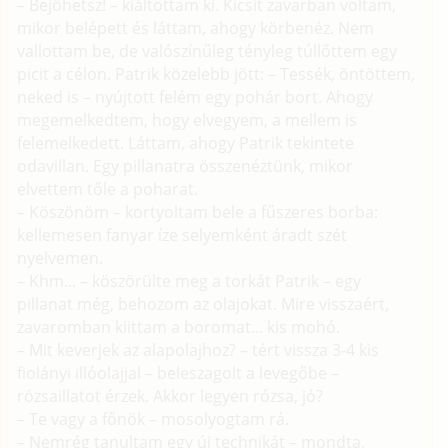
– Bejöhetsz! – kiáltottam ki. Kicsit zavarban voltam,
mikor belépett és láttam, ahogy körbenéz. Nem
vallottam be, de valószínűleg tényleg túllőttem egy
picit a célon. Patrik közelebb jött: – Tessék, öntöttem,
neked is – nyújtott felém egy pohár bort. Ahogy
megemelkedtem, hogy elvegyem, a mellem is
felemelkedett. Láttam, ahogy Patrik tekintete
odavillan. Egy pillanatra összenéztünk, mikor
elvettem tőle a poharat.
– Köszönöm – kortyoltam bele a fűszeres borba:
kellemesen fanyar íze selyemként áradt szét
nyelvemen.
– Khm... – köszörülte meg a torkát Patrik – egy
pillanat még, behozom az olajokat. Mire visszaért,
zavaromban kiittam a boromat... kis mohó.
– Mit keverjek az alapolajhoz? – tért vissza 3-4 kis
fiolányi illóolajjal – beleszagolt a levegőbe –
rózsaillatot érzek. Akkor legyen rózsa, jó?
– Te vagy a főnök – mosolyogtam rá.
– Nemrég tanultam egy új technikát – mondta,