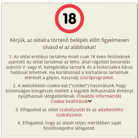
Főoldal
/
Történetek
/
Hetero
/
Délutáni masszázs
Történetek
Délutáni masszázs
Képregények
Kérjük, az oldalra történő belépés előtt figyelmesen
Filmek
olvasd el az alábbiakat!
hetero
Írók
Pondss
Az oldal erotikus tartalma miatt csak 18 éven felülieknek
ajánlott! Az oldal tartalmai az Mttv. által rögzített besorolás
Tölts
szerinti V. vagy VI. kategóriába tartozik, és a kiskorúakra káros
Címkék
hatással lehetnek. Ha korlátoznád a korhatáros tartalmak
Szavazás átlaga:
7.04
pont (
26
szavazat)
fel
elérését a gépen, használj
szűrőprogramot
.
Kereső
Megjelenés:
2004. január 7.
A weboldalon cookie-kat ("sütiket") használunk, hogy
Te
Hossz:
13 871 karakter
biztonságos böngészés mellett a legjobb felhasználói élményt
VIP
nyújthassuk látogatóinknak. (
További információk
)
Elolvasva:
2 420 alkalommal
is!
Cookie beállítások
Fórum
Elfogadod az oldal
szabályzatát
és az
adatkezelési
Elegem volt a napból. Az éjszaka alig aludtam,
szabályzatot
.
Versenyeink
bolondos álmok űzték el nyugalmam, és reggelre egy
Elfogadod, hogy az oldalt teljes mértékben saját
halom zűrös ügyet találtam az asztalomon.
Ügyfélszolgálat
felelősségedre látogatod.
Nyugalomra, csendre és békére vágytam. Szerettem
Írói segédletek