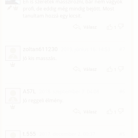
Én is szeretek masszírozni, bár nem vagyok
profi, de eddig még mindig bejött. Most
tanultam hozzá egy kicsit.
1
Válasz
zoltan611230
2019. június 16. 14:53
#7
Z
Jó kis masszás.
1
Válasz
A57L
2018. szeptember 7. 04:08
#6
A
Jó reggeli élmény.
1
Válasz
t.555
2017. december 2. 00:37
#5