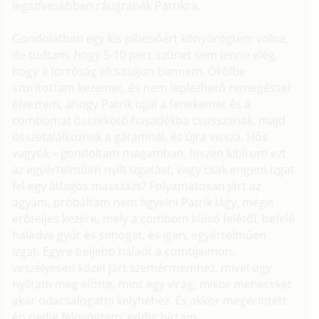
legszívesebben ráugranék Patrikra.
Gondolatban egy kis pihenőért könyörögtem volna,
de tudtam, hogy 5-10 perc szünet sem lenne elég,
hogy a forróság elcsituljon bennem. Ökölbe
szorítottam kezemet, és nem leplezhető remegéssel
élveztem, ahogy Patrik ujjai a fenekemet és a
combomat összekötő hasadékba csusszanak, majd
összetalálkoznak a gátamnál, és újra vissza. Hős
vagyok – gondoltam magamban, hiszen kibírom ezt
az egyértelműen nyílt izgatást, vagy csak engem izgat
fel egy átlagos masszázs? Folyamatosan járt az
agyam, próbáltam nem figyelni Patrik lágy, mégis
erőteljes kezére, mely a combom külső felétől, befelé
haladva gyúr és simogat, és igen, egyértelműen
izgat. Egyre beljebb haladt a combjaimon,
veszélyesen közel járt szemérmemhez, mivel úgy
nyíltam meg előtte, mint egy virág, mikor méhecskét
akar odacsalogatni kelyhéhez. És akkor megérintett,
én pedig felnyögtem: eddig bírtam.