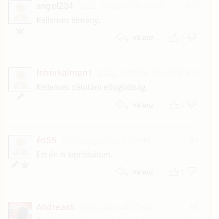
angel234
2022. október 19. 04:00
#11
A
Kellemes élmény.
1
Válasz
feherkalman1
2022. október 18. 20:48
#10
F
Kellemes délutáni elfoglaltság.
1
Válasz
én55
2021. augusztus 5. 13:40
#9
É
Ezt én is kipróbálom.
1
Válasz
Andreas6
2020. július 4. 07:45
#8