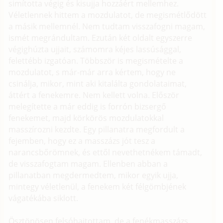
simította végig és kisujja hozzáért mellemhez.
Véletlennek hittem a mozdulatot, de megismétlődött
a másik mellemnél. Nem tudtam visszafogni magam,
ismét megrándultam. Ezután két oldalt egyszerre
végighúzta ujjait, számomra kéjes lassúsággal,
felettébb izgatóan. Többször is megismételte a
mozdulatot, s már-már arra kértem, hogy ne
csinálja, mikor, mint aki kitalálta gondolataimat,
áttért a fenekemre. Nem kellett volna. Először
melegítette a már eddig is forrón bizsergő
fenekemet, majd körkörös mozdulatokkal
masszírozni kezdte. Egy pillanatra megfordult a
fejemben, hogy ez a masszázs jót tesz a
narancsbőrömnek, és ettől nevethetnékem támadt,
de visszafogtam magam. Ellenben abban a
pillanatban megdermedtem, mikor egyik ujja,
mintegy véletlenül, a fenekem két félgömbjének
vágatékába siklott.
Ösztönösen felsóhajtottam, de a fenékmasszázs