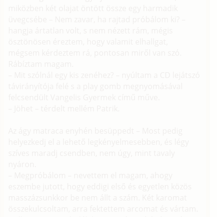
miközben két olajat öntött össze egy harmadik
üvegcsébe – Nem zavar, ha rajtad próbálom ki? –
hangja ártatlan volt, s nem nézett rám, mégis
ösztönösen éreztem, hogy valamit elhallgat,
mégsem kérdeztem rá, pontosan miről van szó.
Rábíztam magam.
– Mit szólnál egy kis zenéhez? – nyúltam a CD lejátszó
távirányítója felé s a play gomb megnyomásával
felcsendült Vangelis Gyermek című műve.
– Jöhet – térdelt mellém Patrik.
Az ágy matraca enyhén besüppedt – Most pedig
helyezkedj el a lehető legkényelmesebben, és légy
szíves maradj csendben, nem úgy, mint tavaly
nyáron.
– Megpróbálom – nevettem el magam, ahogy
eszembe jutott, hogy eddigi első és egyetlen közös
masszázsunkkor be nem állt a szám. Két karomat
összekulcsoltam, arra fektettem arcomat és vártam.