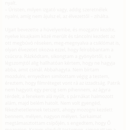
nyalt.
– Úristen, milyen izgató vagy, addig szeretnélek
nyalni, amíg nem ájulsz el, az élvezettől – zihálta.
Ujjait bevezette a hüvelyembe, és mozgatni kezdte,
nyelve kisajkaim közé merült és táncolni kezdett az
ott megbúvó réseken, meg-megnyalva a csiklómat is,
olyan élvezetet okozva ezzel, hogy felrobbantam a
csúcsra. Rázkódtam, sikongtam a gyönyörtől, s a
légszomjtól alig hallhatóan kértem, hogy ne hagyja
abba, amit csinál. Abbahagyta. Nem bírtam
mozdulni, ernyedten simítottam végig a testem,
éreztem, hogy filmréteget vont rá az izzadtság. Patrik
nem hagyott egy percig sem pihennem, az ágyra
térdelt, a fenekem alá nyúlt, s párnákat halmozott
alám, majd belém hatolt. Nem volt gyengéd,
fékezhetetlennek tetszett, ahogy mozogni kezdett
bennem, mélyen, nagyon mélyen. Sarkaimat
megtámasztottam csípőjén, s engedtem, hogy Ő
mozogjon. Kezem elindult testemen, simogattam a