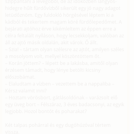
szippantani a levegőből, de az időközben langyos-
hidegre hűlt fürdővízből sikerült egy jó nagy adagot
letüdőznöm. Egy fuldokló hörgésével léptem ki a
kádból és tekertem magam köré fürdőlepedőmet. A
bejárati ajtóhoz érve kikémleltem az éppen erre a
célra feltalált nyíláson, hogy lecsekkoljam, valóban az
áll az ajtó másik oldalán, akit várok. Ő állt.
– Szia! – tártam olyan szélesre az ajtót, amilyen széles
a mosolyom volt, mellyel köszöntöttem őt.
– Korán jöttem? – lépett be a lakásba, amitől olyan
érzésem támadt, hogy lénye betölti kicsiny
előszobámat.
– Elaludtam a vízben – vezettem be a nappaliba –
Kérsz valamit inni?
– Hoztam vörösbort, gátlásoldónak – varázsolt elő
egy üveg bort – Félszáraz, 3 éves badacsonyi, az egyik
legjobb. Hozol bontót és poharakat?
Két talpas pohárral és egy dugóhúzóval tértem
vissza.