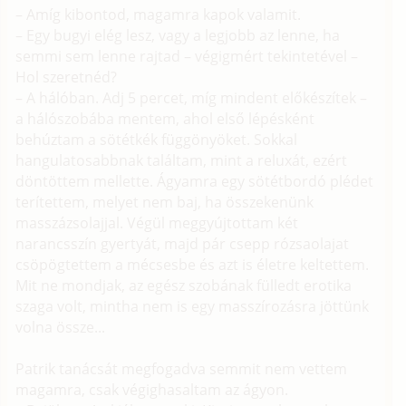
– Amíg kibontod, magamra kapok valamit.
– Egy bugyi elég lesz, vagy a legjobb az lenne, ha
semmi sem lenne rajtad – végigmért tekintetével –
Hol szeretnéd?
– A hálóban. Adj 5 percet, míg mindent előkészítek –
a hálószobába mentem, ahol első lépésként
behúztam a sötétkék függönyöket. Sokkal
hangulatosabbnak találtam, mint a reluxát, ezért
döntöttem mellette. Ágyamra egy sötétbordó plédet
terítettem, melyet nem baj, ha összekenünk
masszázsolajjal. Végül meggyújtottam két
narancsszín gyertyát, majd pár csepp rózsaolajat
csöpögtettem a mécsesbe és azt is életre keltettem.
Mit ne mondjak, az egész szobának fülledt erotika
szaga volt, mintha nem is egy masszírozásra jöttünk
volna össze...
Patrik tanácsát megfogadva semmit nem vettem
magamra, csak végighasaltam az ágyon.