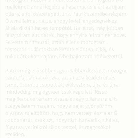
melleimet, annál lejjebb a hasamat és elért az ujjam
oda is, ahol összetapadtunk. Patrik szemébe néztem,
Ő a melleimet nézte, ahogy le-fel lengedeznek az
általa diktált heves tempótól. Ha lehet, még jobban
felizgultam a tudattól, hogy ennyire fel van gerjedve.
Felvettem ritmusát, aztán ellene mozogtam,
testemet hullámokban kezdte elönteni a kéj, és
mikor átbukott rajtam, ívbe hajlottam az élvezettől.
Patrik még erősebben, gyorsabban kezdett mozogni,
szinte fájdalmat okozva, aztán ez a kezdeti érzés
ismét örömbe csapott át, elélveztem, újra és újra,
mindaddig, míg egyszer csak vége lett. Kissé
megilletődve tértem vissza, és egy pillanatra el is
szégyelletem magam, hogy a saját gyönyöröm
olyannyira eltöltött, hogy nem vettem észre az Ő
robbanását, csak azt, hogy rám hanyatlik, zihálva,
fújtatva, verítéktől síkos testtel, és megcsókol
szelíden.