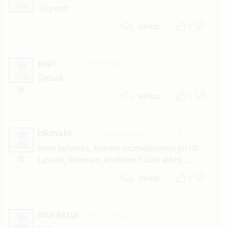
T
10 pont!
1
Válasz
papi
2013. december 9. 13:29
#4
P
Tetszik
1
Válasz
bikmakk
2011. szeptember 20. 15:19
#3
Nem kelemes, hanem eszméletlenül jó!10!
Lassan, finoman, érzékien halad előre....
1
Válasz
muvészúr
2004. január 8. 09:25
#2