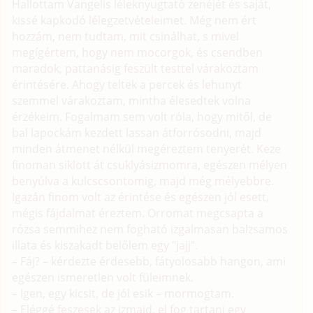
Hallottam Vangelis léleknyugtató zenéjét és saját,
kissé kapkodó lélegzetvételeimet. Még nem ért
hozzám, nem tudtam, mit csinálhat, s mivel
megígértem, hogy nem mocorgok, és csendben
maradok, pattanásig feszült testtel várakoztam
érintésére. Ahogy teltek a percek és lehunyt
szemmel várakoztam, mintha élesedtek volna
érzékeim. Fogalmam sem volt róla, hogy mitől, de
bal lapockám kezdett lassan átforrósodni, majd
minden átmenet nélkül megéreztem tenyerét. Keze
finoman siklott át csuklyásizmomra, egészen mélyen
benyúlva a kulcscsontomig, majd még mélyebbre.
Igazán finom volt az érintése és egészen jól esett,
mégis fájdalmat éreztem. Orromat megcsapta a
rózsa semmihez nem fogható izgalmasan balzsamos
illata és kiszakadt belőlem egy "jajj".
– Fáj? – kérdezte érdesebb, fátyolosabb hangon, ami
egészen ismeretlen volt füleimnek.
– Igen, egy kicsit, de jól esik – mormogtam.
– Eléggé feszesek az izmaid, el fog tartani egy