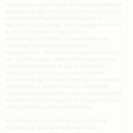
megcsapott a júliusi délután forró levegője. Mélyeket
lélegeztem, és újra könyékig merültem a táskámban,
ezúttal sikerrel. Megleltem a telefonomat és
kikerestem Patrik számát. Három csengetés után fel
is vette: melegbarna hangja jólesően
megborzongatott. Kétperc udvariaskodás után
rákérdezett miben segíthet. Előadtam
elképzeléseimet, minek hallatára megélénkült eddig
sem apatikus hangja. Megbeszéltünk egy koraesti
találkozót a lakásomon és egy kis kétértelmű
szócsata után bontottuk a vonalat. Hazaérve
összedobtam egy hatalmas bögre málnaturimxot és
teleengedtem a kádat forró vízzel. Ledobáltam
ruháimat és belemerültem a vízbe. Lehunyt szemmel
élveztem a bőrömet simogató forróságot, és lassan
belesüppedtem a jótékony sötétségbe.
Arra ébredtem, hogy valaki az ajtócsengőmre
telepedett. Az ijedtségtől mélyet akartam