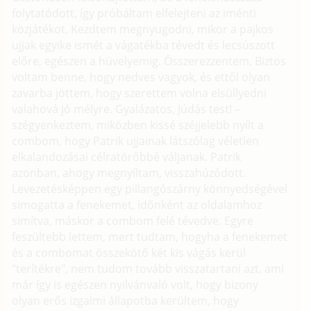
folytatódott, így próbáltam elfelejteni az iménti
közjátékot. Kezdtem megnyugodni, mikor a pajkos
ujjak egyike ismét a vágatékba tévedt és lecsúszott
előre, egészen a hüvelyemig. Összerezzentem. Biztos
voltam benne, hogy nedves vagyok, és ettől olyan
zavarba jöttem, hogy szerettem volna elsüllyedni
valahová jó mélyre. Gyalázatos, Júdás test! –
szégyenkeztem, miközben kissé széjjelebb nyílt a
combom, hogy Patrik ujjainak látszólag véletlen
elkalandozásai célratörőbbé váljanak. Patrik
azonban, ahogy megnyíltam, visszahúzódott.
Levezetésképpen egy pillangószárny könnyedségével
simogatta a fenekemet, időnként az oldalamhoz
simítva, máskor a combom felé tévedve. Egyre
feszültebb lettem, mert tudtam, hogyha a fenekemet
és a combomat összekötő két kis vágás kerül
"terítékre", nem tudom tovább visszatartani azt, ami
már így is egészen nyilvánvaló volt, hogy bizony
olyan erős izgalmi állapotba kerültem, hogy