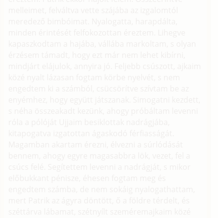
melleimet, felváltva vette szájába az izgalomtól
meredező bimbóimat. Nyalogatta, harapdálta,
minden érintését felfokozottan éreztem. Lihegve
kapaszkodtam a hajába, vállába markoltam, s olyan
érzésem támadt, hogy ezt már nem lehet kibírni,
mindjárt elájulok, annyira jó. Feljebb csúszott, ajkaim
közé nyalt lázasan fogtam körbe nyelvét, s nem
engedtem ki a számból, csücsörítve szívtam be az
enyémhez, hogy együtt játszanak. Simogatni kezdett,
s néha összeakadt kezünk, ahogy próbáltam levenni
róla a pólóját Ujjaim besiklottak nadrágjába,
kitapogatva izgatottan ágaskodó férfiasságát.
Magamban akartam érezni, élvezni a súrlódását
bennem, ahogy egyre magasabbra lök, vezet, fel a
csúcs felé. Segítettem levenni a nadrágját, s mikor
előbukkant pénisze, éhesen fogtam meg és
engedtem számba, de nem sokáig nyalogathattam,
mert Patrik az ágyra döntött, ő a földre térdelt, és
széttárva lábamat, szétnyílt szeméremajkaim közé