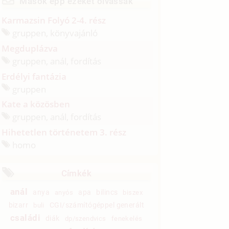
Mások épp ezeket olvassák
Karmazsin Folyó 2-4. rész
gruppen, könyvajánló
Megduplázva
gruppen, anál, fordítás
Erdélyi fantázia
gruppen
Kate a közösben
gruppen, anál, fordítás
Hihetetlen történetem 3. rész
homo
Címkék
anál
anya
apa
bilincs
anyós
biszex
bizarr
CGI/számítógéppel generált
buli
családi
diák
dp/szendvics
fenekelés