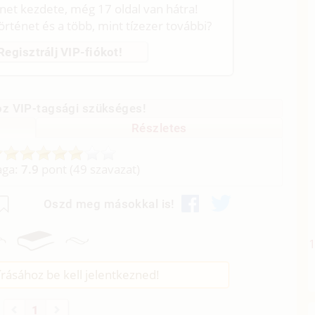
énet kezdete, még 17 oldal van hátra!
történet és a több, mint tízezer további?
Regisztrálj VIP-fiókot!
z VIP-tagsági szükséges!
Részletes
aga:
7.9
pont (
49
szavazat)
Oszd meg másokkal is!
rásához be kell jelentkezned!
1