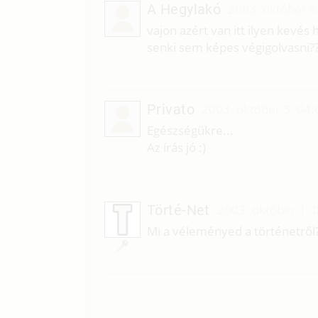
A Hegylakó
2003. október 6
vajon azért van itt ilyen kevés
senki sem képes végigolvasni?
Privato
2003. október 3. 04:
Egészségükre...
Az írás jó :)
Törté-Net
2003. október 1. 
Mi a véleményed a történetről