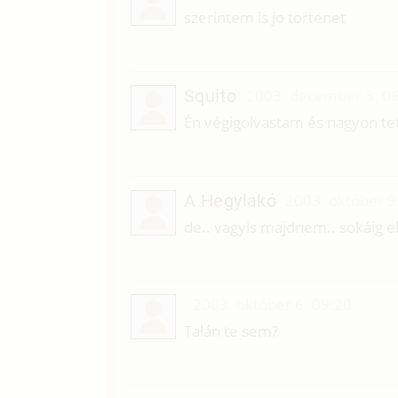
szerintem is jo tortenet
Squito
2003. december 3. 0
Én végigolvastam és nagyon tets
A Hegylakó
2003. október 9
de.. vagyis majdnem.. sokáig e
2003. október 6. 09:20
Talán te sem?