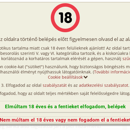
Írók
Tölts fel Te is!
Címkék
Kereső
VIP
Egyéb
az oldalra történő belépés előtt figyelmesen olvasd el az a
 kicsikét...
otikus tartalma miatt csak 18 éven felülieknek ajánlott! Az oldal tar
egy kicsikét...
t besorolás szerinti V. vagy VI. kategóriába tartozik, és a kiskorúakra
 korlátoznád a korhatáros tartalmak elérését a gépen, használj
szű
n cookie-kat ("sütiket") használunk, hogy biztonságos böngészés me
árikánk azonban egyáltalán nem volt butácska, sőt!
lhasználói élményt nyújthassuk látogatóinknak. (
További informáci
anuló volt. Bizonyítványaiban a rengeteg ötös és
Cookie beállítások
s éktelenkedett: magatartásból. Szóval Sárika nem
Elfogadod az oldal
szabályzatát
és az
adatkezelési szabályzatot
.
, de otthon sem. Szülei, az egyszerű, iskolázatlan
lfogadod, hogy az oldalt teljes mértékben saját felelősségedre látog
nyuk viselkedését. És persze megpróbálták
gy azt a városi emberek elképzelik, szidással,
Elmúltam 18 éves és a fentieket elfogadom, belépek
. A szülők csak azt tudták: ha a gyerek rossz, meg
erek általában, ők is csak egy módját ismerték a
Nem múltam el 18 éves vagy nem fogadom el a fentieke
g Sárika alsó tagozatba járt a pici Tisza-menti