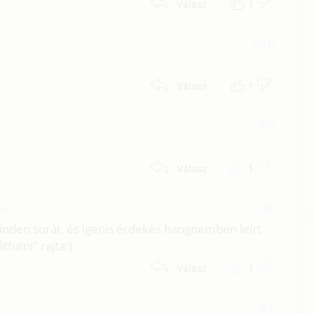
1
Válasz
#10
1
Válasz
#9
1
Válasz
34
#8
nden sorát, és igenis érdekes hangnemben leírt
futni" rajta:)
1
Válasz
#7