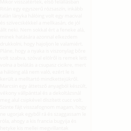
Mikor visszatértek, első felállásban
Ritán egy egyszerű rózsaszín, inkább
talán lányka hálóing volt egy macival
és szívecskékkel a mellkasán, de jól
állt neki. Nem sokkal ért a feneke alá,
minek hatására azonnal elkezdem
drukkolni, hogy hajoljon le valamiért.
Pláne, hogy a nyaka is viszonylag bőre
volt szabva, szóval elölről is remek lett
volna a belátás a csupasz cicikre, mert
a hálóing alá nem való, ezért le is
került a melltartó mindkettejükről.
Marcsin egy áttetsző anyagból készült,
vékony vállpánttal és a dekoltázsnál
meg alul csipkével díszített cucc volt.
Szinte fájt visszafognom magam, hogy
ne ugorjak egyből rá és szaggassam le
róla, ahogy a kis francia bugyija és
hetyke kis mellei megvillantak