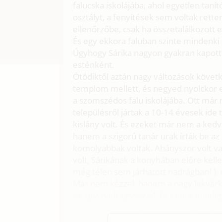
falucska iskolájába, ahol egyetlen tan
osztályt, a fenyítések sem voltak rette
ellenőrzőbe, csak ha összetalálkozott e
És egy ekkora faluban szinte mindenki
Úgyhogy Sárika nagyon gyakran kapott
esténként.
Ötödiktől aztán nagy változások követ
templom mellett, és negyed nyolckor eli
a szomszédos falu iskolájába. Ott már
településről jártak a 10-14 évesek ide tanu
kislány volt. És ezeket már nem a kedv
hanem a szigorú tanár urak írták be az
komolyabbak voltak. Ahányszor volt va
volt, Sárikának a konyhában előre kellett
még télen sem járhatott nadrágban! ), 
Már nem kézzel, hanem a nagy lekvárk
az apja nadrágszíjával. És szinte mindig 
Sárika hatodik vége felé lett nagylány.