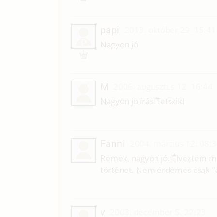
papi
2013. október 29. 15:41
P
Nagyon jó
M
2006. augusztus 12. 16:44
Nagyon jo írás!Tetszik!
Fanni
2004. március 12. 08:
Remek, nagyon jó. Élveztem mi
történet. Nem érdemes csak "át
v
2003. december 5. 22:23