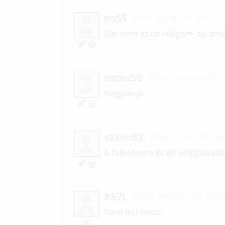
én55
2021. június 24. 10:43
É
Bár nem az én világom, de am
cscsu50
2018. augusztus 2. 
C
Nagyon jó
vakon53
2016. január 31. 10
V
A feleségem és én végigolvast
A57L
2014. március 29. 05:5
A
Nem lett rossz.