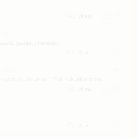
1
Válasz
6:59
#6
zett. Igazán jó történet.
1
Válasz
. 23:34
#5
lolvastam.. de aztán néhol csak átfutottam
1
Válasz
#4
1
Válasz