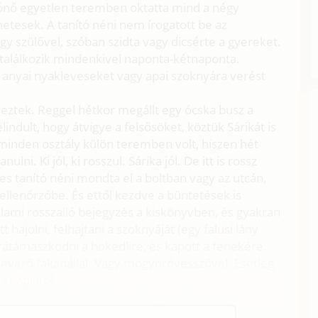
ítónő egyetlen teremben oktatta mind a négy
netesek. A tanító néni nem írogatott be az
gy szülővel, szóban szidta vagy dicsérte a gyereket.
 találkozik mindenkivel naponta-kétnaponta.
 anyai nyakleveseket vagy apai szoknyára verést
keztek. Reggel hétkor megállt egy ócska busz a
ndult, hogy átvigye a felsősöket, köztük Sárikát is
 minden osztály külön teremben volt, hiszen hét
lni. Ki jól, ki rosszul. Sárika jól. De itt is rossz
es tanító néni mondta el a boltban vagy az utcán,
 ellenőrzőbe. És ettől kezdve a büntetések is
lami rosszalló bejegyzés a kiskönyvben, és gyakran
 hajolni, felhajtani a szoknyáját (egy falusi lány
rátámaszkodni a hokedlire, és kapott a fenekére.
everő fakanállal. Vagy mogyoróvesszővel. Esetleg
az apjától.
 És ettől kezdve érdekes dolog történt.