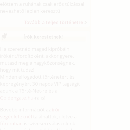
előttem a ruhának csak erős túlzással
nevezhető leplen keresztü
Tovább a teljes történetre
Írók kerestetnek!
Ha szeretnéd magad kipróbálni
íróként/fordítóként, akkor gyere,
mutasd meg a nagyközönségnek,
hogy mit tudsz!
Minden elfogadott történetért és
képregényért 30 napos VIP tagságit
adunk a Törté-Net-re és a
Goldengate.hu
-ra is!
Bővebb információt az
írói
segédleteknél
találhattok, illetve a
fórumban
is szívesen válaszolunk