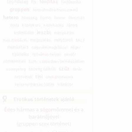
fordítás
férj-feleség
fia
fürdőszoba
gruppen
hermafrodita/transznemű
hetero
homo
híresség
humor
illusztrált
lánya
iroda
középkorú
közlekedés
leszbi
leskelődés
manga-film
megcsalás
mélytorok
maszturbáció
MILF
munkatárs
nagynéni/nagybácsi
néger
nyaralás
nyilvános helyen
rendőr
romantikus
s/m
szabadban-természetben
szűz
szöveg nélküli
szörnyeteg
tanár
tini
testvérek
unokatestvérek
vibrátor
verseny/(társas-)játék
Erotikus történetek ajánló
Édes hármas a sógornőmmel és a
barátnőjével
(gruppen szex történet)