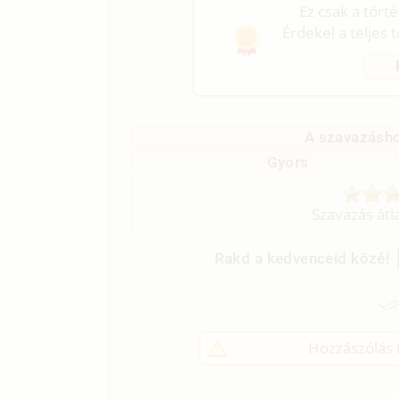
Ez csak a tört
Érdekel a teljes 
A szavazásho
Gyors
Szavazás átl
Rakd a kedvenceid közé!
Hozzászólás í