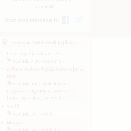
szavazat)
Oszd meg másokkal is!
Erotikus történetek toplista
Csak egy éjszaka 2. rész
családi, diák, testvérek
A fiatal Kakas Árpád kalandjai 2.
rész
családi, anál, diák, katona,
nagyapa/
nagyanya, szomszéd,
tanár, nyaralás, szilveszter
Szelfi
családi, testvérek
Mappa
családi, testvérek, tini