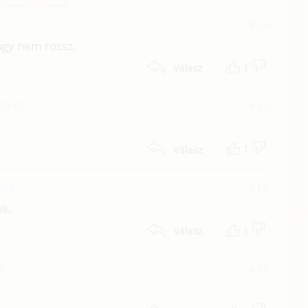
#14
úgy nem rossz.
1
Válasz
09:07
#13
1
Válasz
:59
#12
uk.
1
Válasz
5
#11