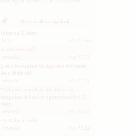
bármilyen felmerülő kérdésetekre.
Utolsó aktív topikok
Időstop 2. rész
Giov
ma 12:46
Asszisztensnő
vasas62
ma 11:17
Judit élvezetes látogatása Annánál
és a férjénél
vasas62
ma 11:01
Vallásos anyukák feláldozzák
magukat a fiaik megmentéséért 3.
rész
vasas62
ma 10:45
Osztálytársnők
vasas62
ma 10:32