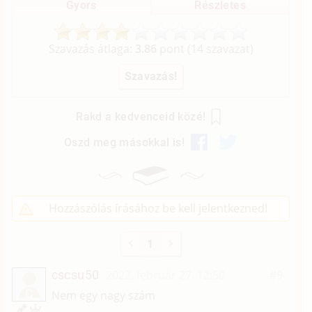
Gyors
Részletes
Szavazás átlaga:
3.86
pont (
14
szavazat)
Rakd a kedvenceid közé!
Oszd meg másokkal is!
Hozzászólás írásához be kell jelentkezned!
1
cscsu50
2022. február 27. 12:50
#9
C
Nem egy nagy szám