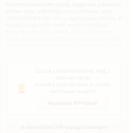
fenekemen(letehetem végre), végighúzza a lábamon,
minden részt, amit elhagyott a ruhadarab, apró
csókkal illet(de hülye szó:) ), végül teljesen lehúzza, és
lehajítja az ágy mellé. Ismét az arcomhoz hajol,
megcsókol, de most röviden, aztán a lábaimhoz
térdel, de közben végigsimít a testemen(jézusom, te,
ezt érezni kell, elmondani nem is lehet, mintha tüzes
vassal égetnének, és mégis isteni, az egész testem
lúdbőrös, ha csak belegondolok).
Ez csak a történet kezdete, még 2
oldal van hátra!
Érdekel a teljes történet és a több,
mint tízezer további?
Regisztrálj VIP-fiókot!
A szavazáshoz VIP-tagsági szükséges!