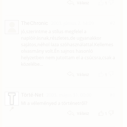
1
Válasz
TheChronic
2003. június 2. 14:09
#2
jó,szerintme a stílus megfelel a
naplóírásnak,részletes,de ugyanakkor
sajátos,néhol laza szóhasználattal.Kellemes
olvasmány volt.Én sajnos hasonló
helyzetben nem jutottam el a csúcsra,csak a
közelébe...
1
Válasz
Törté-Net
2003. május 31. 00:00
#1
Mi a véleményed a történetről?
1
Válasz