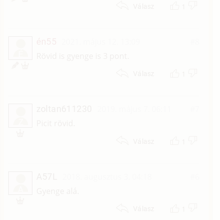
1
Válasz
én55
2021. május 12. 13:09
#8
É
Rövid is gyenge is 3 pont.
1
Válasz
zoltan611230
2019. május 7. 06:11
#7
Z
Picit rövid.
1
Válasz
A57L
2018. augusztus 3. 04:18
#6
A
Gyenge alá.
1
Válasz