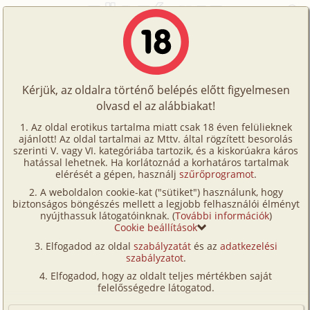
Főoldal
/
Történetek
/
Hetero
/
Kis éji zene
Történetek
Kis éji zene
Képregények
Kérjük, az oldalra történő belépés előtt figyelmesen
Filmek
olvasd el az alábbiakat!
hetero
Írók
Gaia
Az oldal erotikus tartalma miatt csak 18 éven felülieknek
ajánlott! Az oldal tartalmai az Mttv. által rögzített besorolás
Tölts
szerinti V. vagy VI. kategóriába tartozik, és a kiskorúakra káros
Címkék
hatással lehetnek. Ha korlátoznád a korhatáros tartalmak
Szavazás átlaga:
3.86
pont (
14
szavazat)
fel
elérését a gépen, használj
szűrőprogramot
.
Kereső
Megjelenés:
2003. május 31.
A weboldalon cookie-kat ("sütiket") használunk, hogy
Te
Hossz:
3 356 karakter
biztonságos böngészés mellett a legjobb felhasználói élményt
VIP
nyújthassuk látogatóinknak. (
További információk
)
Elolvasva:
1 550 alkalommal
is!
Cookie beállítások
Fórum
Elfogadod az oldal
szabályzatát
és az
adatkezelési
Kedves naplóm!
szabályzatot
.
Versenyeink
Elfogadod, hogy az oldalt teljes mértékben saját
Megint tollat ragadok, ugyanis van mit mesélnem..
Ügyfélszolgálat
felelősségedre látogatod.
úgy egy órája elmentem kicsit aludni(este buliba
Írói segédletek