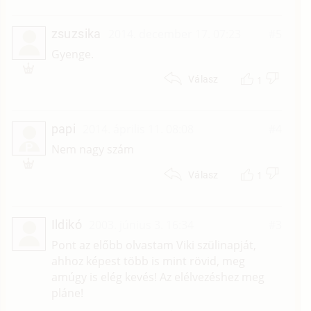
zsuzsika
2014. december 17. 07:23
#5
Gyenge.
1
Válasz
papi
2014. április 11. 08:08
#4
P
Nem nagy szám
1
Válasz
Ildikó
2003. június 3. 16:34
#3
Pont az előbb olvastam Viki szülinapját,
ahhoz képest több is mint rövid, meg
amúgy is elég kevés! Az elélvezéshez meg
pláne!