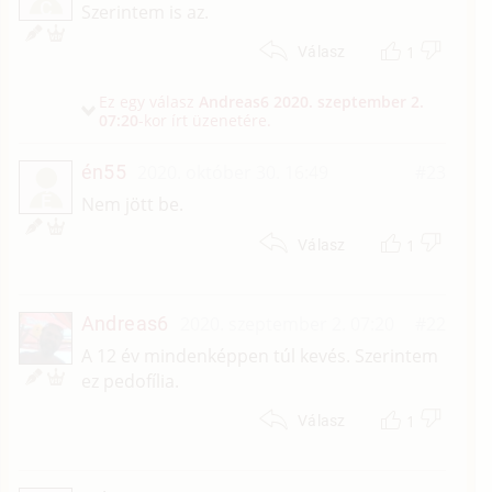
C
Szerintem is az.
1
Válasz
Ez egy válasz
Andreas6
2020. szeptember 2.
07:20
-kor írt üzenetére.
én55
2020. október 30. 16:49
#23
É
Nem jött be.
1
Válasz
Andreas6
2020. szeptember 2. 07:20
#22
A 12 év mindenképpen túl kevés. Szerintem
ez pedofília.
1
Válasz