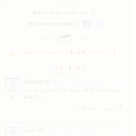
Rakd a kedvenceid közé!
Oszd meg másokkal is!
Hozzászólás írásához be kell jelentkezned!
1
2
Kiskíváncsi
2025. május 15. 00:49
#25
K
Szuper izgalmas történet, ezt én is szívesen
átélném.
1
Válasz
cscsu50
2021. március 9. 20:14
#24