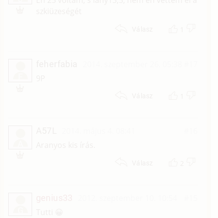
Én 25 voltam, s lány13,5, nem én vettem el a
szkiüzeségét
1
Válasz
feherfabia
2014. szeptember 26. 05:38
#17
F
9P
1
Válasz
A57L
2014. május 4. 08:41
#16
A
Aranyos kis írás.
2
Válasz
genius33
2012. szeptember 10. 10:54
#15
G
Tutti 😀