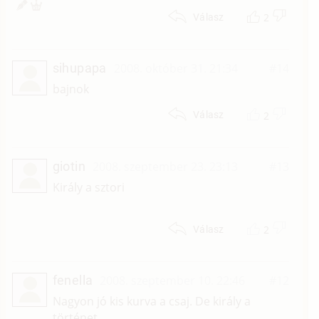
2
Válasz
sihupapa
2008. október 31. 21:34
#14
bajnok
2
Válasz
giotin
2008. szeptember 23. 23:13
#13
Király a sztori
2
Válasz
fenella
2008. szeptember 10. 22:46
#12
Nagyon jó kis kurva a csaj. De király a
történet.