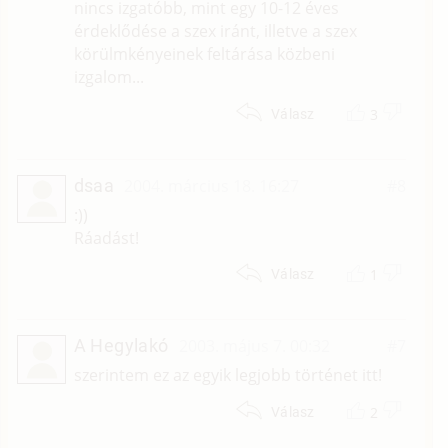
nincs izgatóbb, mint egy 10-12 éves
érdeklődése a szex iránt, illetve a szex
körülmkényeinek feltárása közbeni
izgalom...
3
Válasz
dsaa
2004. március 18. 16:27
#8
:))
Ráadást!
1
Válasz
A Hegylakó
2003. május 7. 00:32
#7
szerintem ez az egyik legjobb történet itt!
2
Válasz