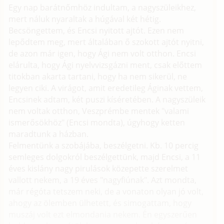
Egy nap barátnőmhöz indultam, a nagyszüleikhez,
mert náluk nyaraltak a húgával két hétig.
Becsöngettem, és Encsi nyitott ajtót. Ezen nem
lepődtem meg, mert általában ő szokott ajtót nyitni,
de azon már igen, hogy Ági nem volt otthon. Encsi
elárulta, hogy Ági nyelvvizsgázni ment, csak előttem
titokban akarta tartani, hogy ha nem sikerül, ne
legyen ciki. A virágot, amit eredetileg Áginak vettem,
Encsinek adtam, két puszi kíséretében. A nagyszüleik
nem voltak otthon, Veszprémbe mentek "valami
ismerősökhöz" (Encsi mondta), úgyhogy ketten
maradtunk a házban.
Felmentünk a szobájába, beszélgetni. Kb. 10 percig
semleges dolgokról beszélgettünk, majd Encsi, a 11
éves kislány nagy pirulások közepette szerelmet
vallott nekem, a 19 éves "nagyfiúnak". Azt mondta,
már régóta tetszem neki, de a vonaton olyan jó volt,
ahogy az ölemben ülhetett, és simogattam, hogy
muszáj volt ezt elmondania nekem. Én egyszerűen