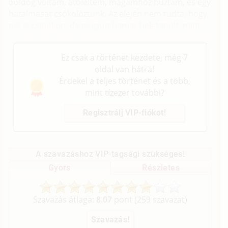
boldog voltam, átöleltem, magamhoz húztam, és egy
hatalmasat csókolóztunk. Az elején nem tudta, hogy
mit is csináljon, de nagyon hamar beletanult, mint
szerintem mindenki.
Ez csak a történet kezdete, még 7
oldal van hátra!
Érdekel a teljes történet és a több,
mint tízezer további?
Regisztrálj VIP-fiókot!
A szavazáshoz VIP-tagsági szükséges!
Gyors
Részletes
Szavazás átlaga:
8.07
pont (
259
szavazat)