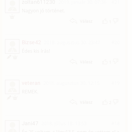
zoltan611230
2019. január 30. 07:36
#21
Z
Nagyon jó történet.
1
Válasz
Bizse42
2018. augusztus 30. 23:47
#20
Á
Édes kis írás!
1
Válasz
veteran
2018. augusztus 30. 12:15
#19
V
REMEK.
2
Válasz
Jani47
2018. július 18. 13:53
#18
J