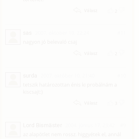
2
Válasz
sas
2007. október 10. 22:24
#11
nagyon jó belevaló csaj
2
Válasz
surda
2007. október 10. 21:40
#10
tetszik határozottan énis ki probálnám a
kiscsajt:)
3
Válasz
Lord Bismäster
2004. június 17. 23:42
#9
az alapötlet nem rossz. higgyétek el, annál