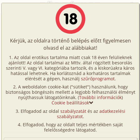
Főoldal
/
Történetek
/
Hetero
/
A barátnőm huga
Történetek
A barátnőm huga
Képregények
Kérjük, az oldalra történő belépés előtt figyelmesen
Filmek
olvasd el az alábbiakat!
hetero
,
vibrátor
Írók
Ismeretlen
Az oldal erotikus tartalma miatt csak 18 éven felülieknek
ajánlott! Az oldal tartalmai az Mttv. által rögzített besorolás
Tölts
szerinti V. vagy VI. kategóriába tartozik, és a kiskorúakra káros
Címkék
hatással lehetnek. Ha korlátoznád a korhatáros tartalmak
Szavazás átlaga:
8.07
pont (
259
szavazat)
fel
elérését a gépen, használj
szűrőprogramot
.
Kereső
Megjelenés:
2002. február 16.
A weboldalon cookie-kat ("sütiket") használunk, hogy
Te
Hossz:
13 546 karakter
biztonságos böngészés mellett a legjobb felhasználói élményt
VIP
nyújthassuk látogatóinknak. (
További információk
)
Elolvasva:
8 993 alkalommal
is!
Cookie beállítások
Fórum
Elfogadod az oldal
szabályzatát
és az
adatkezelési
Tudod, nagyon szeretem a barátnőmet, aki 18 éves,
szabályzatot
.
Versenyeink
sokat vagyunk együtt, rengeteget szeretkezünk, de
Elfogadod, hogy az oldalt teljes mértékben saját
egy nap rájöttem, hogy van nála egy még jobb lány,
Ügyfélszolgálat
felelősségedre látogatod.
mégpedig a húga, aki még nincs 11 éves. Történt,
Írói segédletek