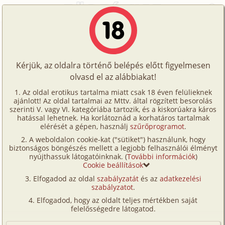
Főoldal
/
Képregények
/
Gruppen
/
Emma álma teljesül
Történetek
Emma álma teljesül
Képregények
Kérjük, az oldalra történő belépés előtt figyelmesen
Filmek
olvasd el az alábbiakat!
gruppen
,
hetero
,
anál
,
dp/
szendvics
,
Írók
mélytorok
,
néger
,
szöveg nélküli
,
CGI/
Az oldal erotikus tartalma miatt csak 18 éven felülieknek
ajánlott! Az oldal tartalmai az Mttv. által rögzített besorolás
Tölts
számítógéppel generált
szerinti V. vagy VI. kategóriába tartozik, és a kiskorúakra káros
Fordította:
superman1900
Címkék
hatással lehetnek. Ha korlátoznád a korhatáros tartalmak
fel
elérését a gépen, használj
szűrőprogramot
.
Kereső
A weboldalon cookie-kat ("sütiket") használunk, hogy
Te
Szavazás átlaga:
5.49
pont (
47
szavazat)
biztonságos böngészés mellett a legjobb felhasználói élményt
VIP
nyújthassuk látogatóinknak. (
További információk
)
Megjelenés:
2025. április 13.
is!
Cookie beállítások
Hossz:
56 oldal
Fórum
Elfogadod az oldal
szabályzatát
és az
adatkezelési
Elolvasva:
1 045 alkalommal
szabályzatot
.
Versenyeink
Elfogadod, hogy az oldalt teljes mértékben saját
Ügyfélszolgálat
felelősségedre látogatod.
Írói segédletek