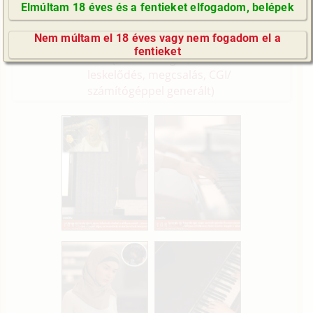
leskelődés, megcsalás, CGI/
Elmúltam 18 éves és a fentieket elfogadom, belépek
GyIK / FAQ
számítógéppel generált)
Nem múltam el 18 éves vagy nem fogadom el a
Folytatás
Mr. Whitehead kalandjai - Hárem 3.
Impresszum
fentieket
rész (hetero, néger, iroda,
E-mail küldése
leskelődés, megcsalás, CGI/
számítógéppel generált)