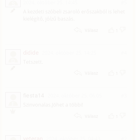
2024. október 25. 14:45
#5
S
A kezdeti szóbeli zsaroló erőszakból is lehet
kielégítő, jóízű baszás.
1
Válasz
didide
2024. október 25. 14:25
#4
D
Tetszett.
1
Válasz
fiesta14
2024. október 25. 06:05
#3
F
Szinvonalas.Jöhet a többi!
1
Válasz
veteran
2024. október 25. 04:43
#2