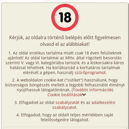
Főoldal
/
Képregények
/
Hetero
/
Mr. Whitehead kalandjai - Hárem 2. rész
Történetek
Mr. Whitehead kalandjai - Hárem 2.
Képregények
rész
Kérjük, az oldalra történő belépés előtt figyelmesen
Filmek
olvasd el az alábbiakat!
Írók
hetero
,
néger
,
iroda
,
leskelődés
,
CGI/
Az oldal erotikus tartalma miatt csak 18 éven felülieknek
ajánlott! Az oldal tartalmai az Mttv. által rögzített besorolás
Tölts
számítógéppel generált
szerinti V. vagy VI. kategóriába tartozik, és a kiskorúakra káros
Fordította:
topgold
Címkék
hatással lehetnek. Ha korlátoznád a korhatáros tartalmak
fel
elérését a gépen, használj
szűrőprogramot
.
Kereső
A weboldalon cookie-kat ("sütiket") használunk, hogy
Te
Szavazás átlaga:
7.66
pont (
68
szavazat)
biztonságos böngészés mellett a legjobb felhasználói élményt
VIP
nyújthassuk látogatóinknak. (
További információk
)
Megjelenés:
2024. október 25.
is!
Cookie beállítások
Hossz:
72 oldal
Fórum
Elfogadod az oldal
szabályzatát
és az
adatkezelési
Elolvasva:
2 377 alkalommal
szabályzatot
.
Versenyeink
Elfogadod, hogy az oldalt teljes mértékben saját
Előzmény
Mr. Whitehead kalandjai - Hárem 1.
Ügyfélszolgálat
felelősségedre látogatod.
rész (hetero, néger, iroda,
Írói segédletek