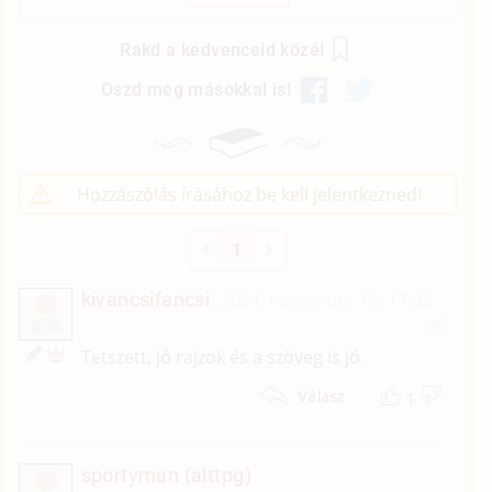
Rakd a kedvenceid közé!
Oszd meg másokkal is!
Hozzászólás írásához be kell jelentkezned!
1
kivancsifancsi
2024. november 13. 17:33
#6
K
Tetszett, jó rajzok és a szöveg is jó.
1
Válasz
sportyman (alttpg)