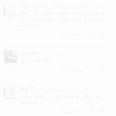
feherkalman1
2025. június 1. 22:23
#10
F
Mikor mi a hugommal kezftük még nem volt
vieó, szüleink stencilezett pornó tőrténetére
masztiztunk.
1
Válasz
sikamika
2025. június 1. 14:23
#9
izgalmas kezdés
1
Válasz
tibee72
2025. május 20. 14:50
#8
T
Jól kezdődik és még jobb is lehet. Olvasom a
folytatást is.
1
Válasz