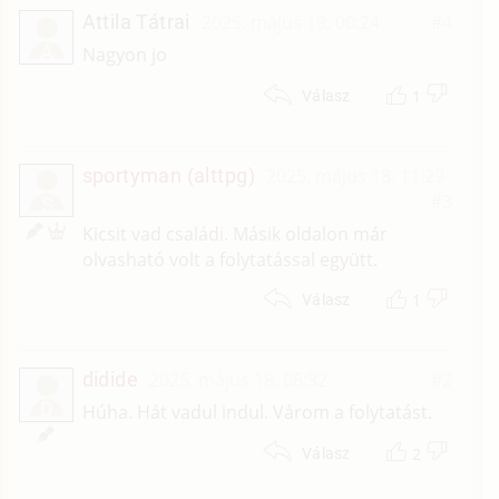
Attila Tátrai
2025. május 19. 00:24
#4
A
Nagyon jo
1
Válasz
sportyman (alttpg)
2025. május 18. 11:29
#3
S
Kicsit vad családi. Másik oldalon már
olvasható volt a folytatással együtt.
1
Válasz
didide
2025. május 18. 06:32
#2
D
Húha. Hát vadul indul. Várom a folytatást.
2
Válasz