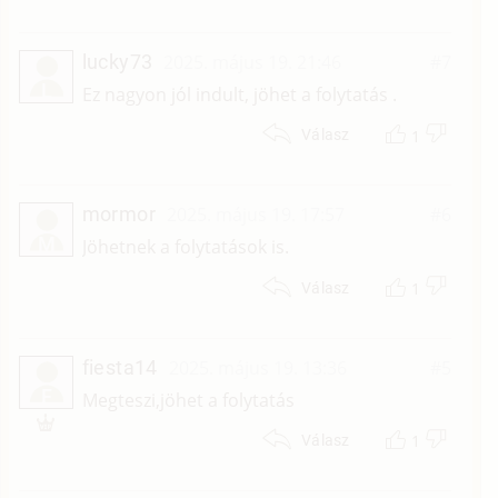
lucky73
2025. május 19. 21:46
#7
L
Ez nagyon jól indult, jöhet a folytatás .
1
Válasz
mormor
2025. május 19. 17:57
#6
M
Jöhetnek a folytatások is.
1
Válasz
fiesta14
2025. május 19. 13:36
#5
F
Megteszi,jöhet a folytatás
1
Válasz