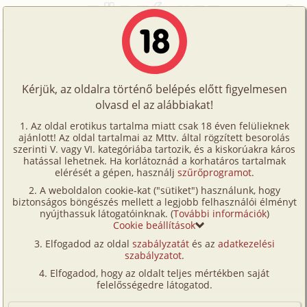
Főoldal
/
Fórum
/
Történetek
/
Húgom fantáziálása 1. rész
Történetek
Húgom fantáziálása 1. rész
Képregények
Kérjük, az oldalra történő belépés előtt figyelmesen
Filmek
olvasd el az alábbiakat!
A témához tartozó történet:
Írók
Az oldal erotikus tartalma miatt csak 18 éven felülieknek
Húgom fantáziálása 1. rész
ajánlott! Az oldal tartalmai az Mttv. által rögzített besorolás
Tölts
szerinti V. vagy VI. kategóriába tartozik, és a kiskorúakra káros
Címkék
hatással lehetnek. Ha korlátoznád a korhatáros tartalmak
családi, maszturbáció, testvérek, leskelődés
fel
elérését a gépen, használj
szűrőprogramot
.
Dementia
11 967 karakter
Kereső
A weboldalon cookie-kat ("sütiket") használunk, hogy
Te
2025. május 18.
biztonságos böngészés mellett a legjobb felhasználói élményt
VIP
nyújthassuk látogatóinknak. (
További információk
)
is!
Cookie beállítások
Hozzászólás írásához be kell jelentkezned!
Fórum
Elfogadod az oldal
szabályzatát
és az
adatkezelési
szabályzatot
.
Versenyeink
Elfogadod, hogy az oldalt teljes mértékben saját
Ügyfélszolgálat
felelősségedre látogatod.
1
Írói segédletek