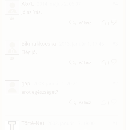
A57L
2014. május 2. 06:07
#4
A
Jó az írás.
1
Válasz
Bikmakkocska
2013. január 1. 17:45
#3
B
Elég jó.
1
Válasz
gap
2003. január 1. 20:21
#2
eröt egészséget?
1
Válasz
Törté-Net
2002. január 17. 18:00
#1