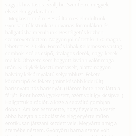
vagyok hivatásos. Szállj be. Szentesre megyek,
elviszlek egy darabon.
– Megköszönném. Beszálltam és elindultunk.
Gyorsan túlestünk az udvarias formulákon és
hallgatásba merültünk. Beszélgetés közben
szemrevételeztem. Nagyon jól nézett ki. 170 magas
lehetett és 70 kiló. Formás lábak Kellemesen vastag
combok, széles csípő, átalagos derék, nagy, kerek
mellek. Öltözete sem hagyott kívánnivalót maga
után. Királykék kosztümöt viselt, alatta nagyon
halvány kék árnyalatú selyemblúzt. Fekete
körömcipő és fekete (mint később kiderült)
harisnyatartós harisnyát. (Három hete nem látta a
férjét. Pont hozzá igyekezett, azért volt így kicsípve. )
Hallgattuk a rádiót, a keze a sebváltó gombján
dobolt. Amikor észrevette, hogy figyelem a kezét
abba hagyta a dobolást és elég egyértelműen
erotikusan játszani kezdett vele. Megvárta amíg a
szemébe néztem. Gyönyörű barna szeme volt.