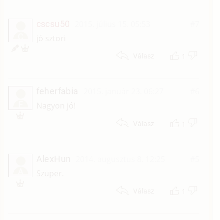
cscsu50
2015. július 15. 05:53
#7
C
jó sztori
1
Válasz
feherfabia
2015. január 23. 06:27
#6
F
Nagyon jó!
1
Válasz
AlexHun
2014. augusztus 8. 12:25
#5
A
Szuper.
1
Válasz