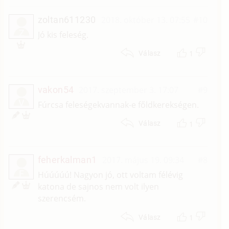
zoltan611230
2018. október 13. 07:55
#10
Z
Jó kis feleség.
1
Válasz
vakon54
2017. szeptember 3. 17:07
#9
V
Fúrcsa feleségekvannak-e főldkerekségen.
1
Válasz
feherkalman1
2017. május 19. 09:34
#8
F
Húúúúú! Nagyon jó, ott voltam félévig
katona de sajnos nem volt ilyen
szerencsém.
1
Válasz