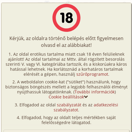
Főoldal
/
Történetek
/
Hetero
/
1600
Történetek
1600
Képregények
Kérjük, az oldalra történő belépés előtt figyelmesen
Filmek
olvasd el az alábbiakat!
hetero
Írók
Ismeretlen
Az oldal erotikus tartalma miatt csak 18 éven felülieknek
ajánlott! Az oldal tartalmai az Mttv. által rögzített besorolás
Tölts
szerinti V. vagy VI. kategóriába tartozik, és a kiskorúakra káros
Címkék
hatással lehetnek. Ha korlátoznád a korhatáros tartalmak
Szavazás átlaga:
7.79
pont (
109
szavazat)
fel
elérését a gépen, használj
szűrőprogramot
.
Kereső
Megjelenés:
2001. június 23.
A weboldalon cookie-kat ("sütiket") használunk, hogy
Te
Hossz:
11 517 karakter
biztonságos böngészés mellett a legjobb felhasználói élményt
VIP
nyújthassuk látogatóinknak. (
További információk
)
Elolvasva:
4 177 alkalommal
is!
Cookie beállítások
Fórum
Elfogadod az oldal
szabályzatát
és az
adatkezelési
Katona évemre szívesen emlékszem és nem csak
szabályzatot
.
Versenyeink
azért, mert írnokként minden hétvégén haza
Elfogadod, hogy az oldalt teljes mértékben saját
mehettem és úrként élhettem a többiek között
Ügyfélszolgálat
felelősségedre látogatod.
hanem is, mert itt éltem át első szexuális
Írói segédletek