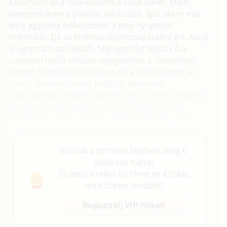
Kacsintott és a nedvesítette a szája szélét. Majd
beleszédültem a pillanat varázsába. Igaz akkor már
én is egy hete nélkülöztem a szex nyújtotta
örömöket. De az érintése villámcsapásként ért. Majd
ki ugrottam az ülésből. Míg egymást néztük ő a
combom belső oldalán végigsimítva a sliccemhez
kapott. Nem tudtam elszakítani a tekintetemet az
övétől. Éreztem amint próbálja kibontani
nadrágomat, de nem sikerült neki. Az útra nézett és
megszűnt a varázs. A legközelebbi mellék úton
lefordult és egy hobbykert fái közé kormányozta a
kocsit.
Ez csak a történet kezdete, még 6
oldal van hátra!
Érdekel a teljes történet és a több,
mint tízezer további?
Regisztrálj VIP-fiókot!