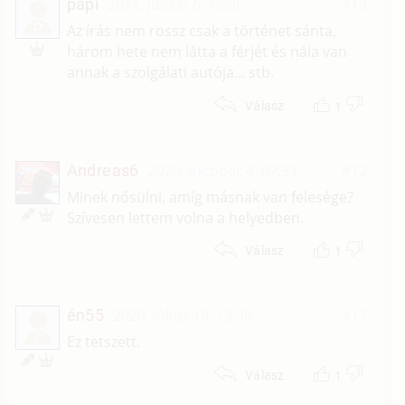
papi
2021. június 6. 16:06
#13
P
Az írás nem rossz csak a történet sánta,
három hete nem látta a férjét és nála van
annak a szolgálati autója... stb.
1
Válasz
Andreas6
2020. október 4. 07:33
#12
Minek nősülni, amíg másnak van felesége?
Szívesen lettem volna a helyedben.
1
Válasz
én55
2020. július 18. 13:38
#11
É
Ez tetszett.
1
Válasz