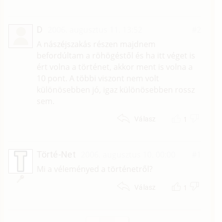
D
2006. augusztus 11. 13:52
#2
A nászéjszakás részen majdnem
befordúltam a röhögéstől és ha itt véget is
ért volna a történet, akkor ment is volna a
10 pont. A többi viszont nem volt
különösebben jó, igaz különösebben rossz
sem.
1
Válasz
Törté-Net
2006. augusztus 10. 00:00
#1
Mi a véleményed a történetről?
1
Válasz