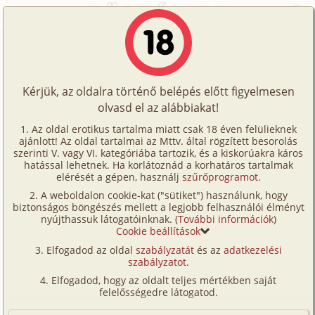
Főoldal
/
Történetek
/
Hetero
/
Evelyn szerelmei
Történetek
Evelyn szerelmei
Képregények
Kérjük, az oldalra történő belépés előtt figyelmesen
Filmek
olvasd el az alábbiakat!
hetero
,
szűz
Írók
illuzio
Az oldal erotikus tartalma miatt csak 18 éven felülieknek
ajánlott! Az oldal tartalmai az Mttv. által rögzített besorolás
Tölts
szerinti V. vagy VI. kategóriába tartozik, és a kiskorúakra káros
Címkék
hatással lehetnek. Ha korlátoznád a korhatáros tartalmak
Szavazás átlaga:
8.05
pont (
19
szavazat)
fel
elérését a gépen, használj
szűrőprogramot
.
Kereső
Megjelenés:
2006. augusztus 10.
A weboldalon cookie-kat ("sütiket") használunk, hogy
Te
Hossz:
27 264 karakter
biztonságos böngészés mellett a legjobb felhasználói élményt
VIP
nyújthassuk látogatóinknak. (
További információk
)
Elolvasva:
1 657 alkalommal
is!
Cookie beállítások
Fórum
Elfogadod az oldal
szabályzatát
és az
adatkezelési
Ezt a történetet egy kedves barátnőm mesélte el.
szabályzatot
.
Versenyeink
Pontosabban: részleteket mondott el "előző
Elfogadod, hogy az oldalt teljes mértékben saját
életéből", már ahogy a női nem egyes képviselőinél
Ügyfélszolgálat
felelősségedre látogatod.
ez szokás. Valószínű, azért tör rájuk a vallomástétel
Írói segédletek