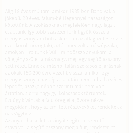
Alig 18 éves múltam, amikor 1985-ben Bandival, a
jóképű, 20 éves, falum-béli legénnyel házasságot
kötöttünk. A szokásoknak megfelelően nagy lagzit
csap­tunk, így több százezer forint gyűlt össze a
menyasszonytáncból (akkoriban az átlagfizetések 2-3
ezer körül mozogtak), aztán megvolt a nászéjszaka,
amelyen – rajtunk kívül – mindössze anyukám, a
vőlegény szülei, a násznagy, meg egy segítő asszony
vett részt. Ennek a máshol talán szokásos eljárásnak
az okait 150-200 évre vezetik vissza, amikor egy
menyasszony a nászéjszaka után nem tudta l a véres
lepedőt, azaz (a néphit szerint) már nem volt
ártatlan, s erre nagy gyilkolászások történtek...
Ezt úgy kívánták a falu öregjei a jövőre nézve
megoldani, hogy az említett résztvevőket rendelték a
nászágyhoz.
Az anya – ha kellett a lányát segítette szerető
szavaival, a segítő asszony meg a fiút, rendszerint