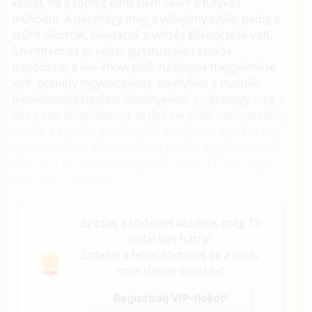
kézzel, ha a tömeg előtt nem akart a fütykös
működni. A násznagy meg a vőlegény szülei pedig a
zsűrit alkották, feladatuk a vérzés ellenőrzése volt.
Szerintem ez az egész gusztustalan szokás
mindössze a live-show első, házilagos megjelenése
volt, primitív ingyencirkusz, amelyben a mamák
felidézhették hajdani élményeiket, a nász­nagy meg a
fiús papa felizgulhatott az ifjú, vergődő menyasszony
láttán, a szentes életű segítő pedig – ha szerencséje
volt – életében először megfoghatta egy férfi farkát.
(Persze a ravaszabbak egymástól eltanulva, szájjal
csinálták a "segítést". )
Ez csak a történet kezdete, még 13
oldal van hátra!
Érdekel a teljes történet és a több,
mint tízezer további?
Regisztrálj VIP-fiókot!