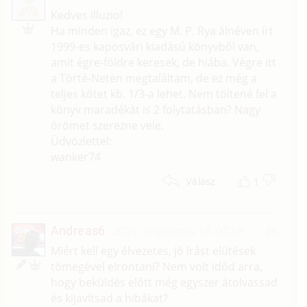
W
Kedves illuzio!
Ha minden igaz, ez egy M. P. Rya álnéven írt
1999-es kaposvári kiadású könyvből van,
amit égre-földre keresek, de hiába. Végre itt
a Törté-Neten megtaláltam, de ez még a
teljes kötet kb. 1/3-a lehet. Nem töltené fel a
könyv maradékát is 2 folytatásban? Nagy
örömet szerezne vele.
Üdvözlettel:
wanker74
1
Válasz
Andreas6
2019. augusztus 18. 07:59
#6
Miért kell egy élvezetes, jó írást elütések
tömegével elrontani? Nem volt időd arra,
hogy beküldés előtt még egyszer átolvassad
és kijavítsad a hibákat?