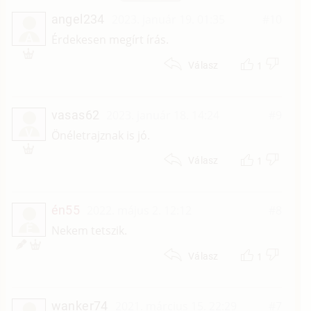
angel234
2023. január 19. 01:35
#10
A
Érdekesen megírt írás.
1
Válasz
vasas62
2023. január 18. 14:24
#9
V
Önéletrajznak is jó.
1
Válasz
én55
2022. május 2. 12:12
#8
É
Nekem tetszik.
1
Válasz
wanker74
2021. március 15. 22:29
#7