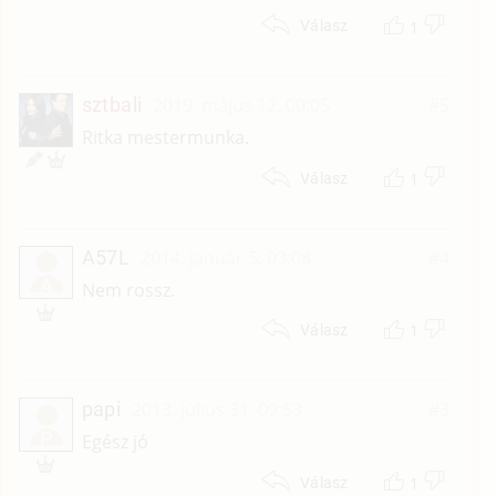
1
Válasz
sztbali
2019. május 12. 00:05
#5
Ritka mestermunka.
1
Válasz
A57L
2014. január 5. 03:08
#4
A
Nem rossz.
1
Válasz
papi
2013. július 31. 09:53
#3
P
Egész jó
1
Válasz