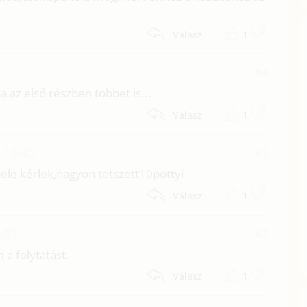
1
Válasz
2
#4
 az első részben többet is...
1
Válasz
 16:40
#3
 vele kérlek,nagyon tetszett10pöttyi
1
Válasz
:57
#2
a folytatást.
1
Válasz