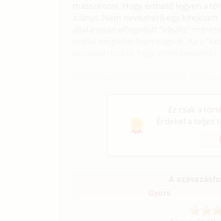
masszírozni. Hogy érthető legyen a tör
a lányt. Nem nevezhető egy kifejezett
általánosan elfogadott "ideális" méret
mellei meglehetősen nagyok. Az a "kétt
pontosan tudod, hogy miről beszélek).
Tehát masszírozta a derekam, finoman
a legjobban fáj, amikor a kezei egy kic
Ez csak a tör
Érdekel a teljes 
A szavazásho
Gyors