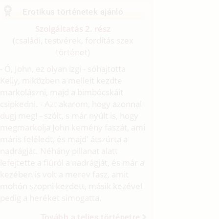
Erotikus történetek ajánló
Szolgáltatás 2. rész
(családi, testvérek, fordítás szex
történet)
- Ó, John, ez olyan izgi - sóhajtotta
Kelly, miközben a melleit kezdte
markolászni, majd a bimbócskáit
csipkedni. - Azt akarom, hogy azonnal
dugj meg! - szólt, s már nyúlt is, hogy
megmarkolja John kemény faszát, ami
máris feléledt, és majd' átszúrta a
nadrágját. Néhány pillanat alatt
lefejtette a fiúról a nadrágját, és már a
kezében is volt a merev fasz, amit
mohón szopni kezdett, másik kezével
pedig a heréket simogatta.
Tovább a teljes történetre