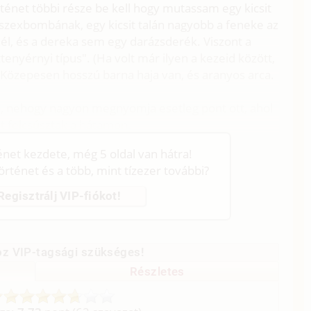
ténet többi része be kell hogy mutassam egy kicsit
 szexbombának, egy kicsit talán nagyobb a feneke az
nél, és a dereka sem egy darázsderék. Viszont a
enyérnyi típus". (Ha volt már ilyen a kezeid között,
 Közepesen hosszú barna haja van, és aranyos arca.
, nehogy nagyon megnyomja esetleg pont ott, ahol
sit felcsúsztak a hátamon.
ténet kezdete, még 5 oldal van hátra!
történet és a több, mint tízezer további?
Regisztrálj VIP-fiókot!
z VIP-tagsági szükséges!
Részletes