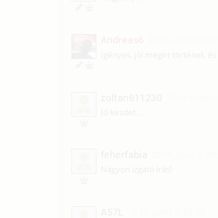
Andreas6
2020. szeptember
Igényes, jól megírt történet, é
zoltan611230
2019. márciu
Z
Jó kezdet...
feherfabia
2018. július 5. 05
F
Nagyon izgató írás!
A57L
2018. július 5. 03:52