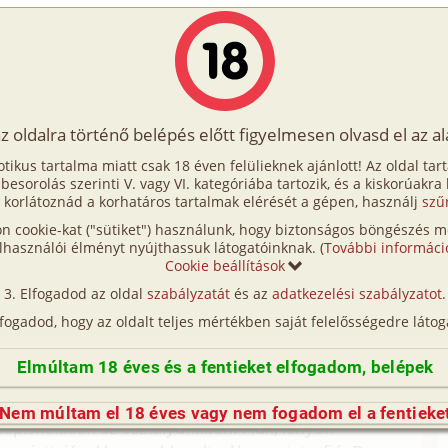
Írók
Tölts fel Te is!
Címkék
Kereső
VIP
Egyéb
az oldalra történő belépés előtt figyelmesen olvasd el az a
arátok vagyunk 1. rész
otikus tartalma miatt csak 18 éven felülieknek ajánlott! Az oldal tar
k vagyunk 1. rész
t besorolás szerinti V. vagy VI. kategóriába tartozik, és a kiskorúakra
 korlátoznád a korhatáros tartalmak elérését a gépen, használj
szű
n cookie-kat ("sütiket") használunk, hogy biztonságos böngészés me
 rész (hetero)
lhasználói élményt nyújthassuk látogatóinknak. (
További informáci
Cookie beállítások
rotikus történetek világa
Elfogadod az oldal
szabályzatát
és az
adatkezelési szabályzatot
.
lfogadod, hogy az oldalt teljes mértékben saját felelősségedre látog
r szokványos is. Velem egyszer esett meg ilyen, de
az eset. Egy kicsit hosszú lesz, de csak így lehet
Elmúltam 18 éves és a fentieket elfogadom, belépek
netnek.
Nem múltam el 18 éves vagy nem fogadom el a fentieke
zépiskolában az osztályunkban. Fiúk, lányok