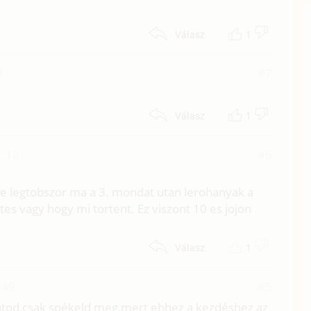
1
Válasz
9
#7
1
Válasz
1:10
#6
e legtobszor ma a 3. mondat utan lerohanyak a
es vagy hogy mi tortent. Ez viszont 10 es jojon
1
Válasz
:49
#5
atod,csak spékeld meg,mert ehhez a kezdéshez az