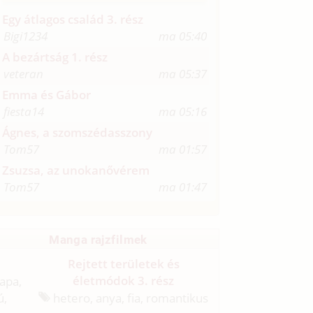
Egy átlagos család 3. rész
Bigi1234
ma 05:40
A bezártság 1. rész
veteran
ma 05:37
Emma és Gábor
fiesta14
ma 05:16
Ágnes, a szomszédasszony
Tom57
ma 01:57
Zsuzsa, az unokanővérem
Tom57
ma 01:47
Manga rajzfilmek
Rejtett területek és
életmódok 3. rész
 apa,
ú,
hetero, anya, fia, romantikus