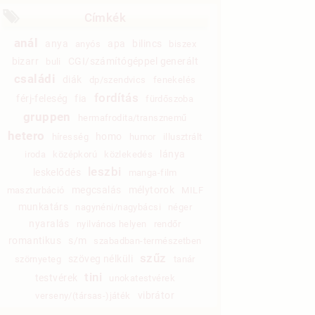
Címkék
anál
anya
apa
bilincs
anyós
biszex
bizarr
CGI/számítógéppel generált
buli
családi
diák
dp/szendvics
fenekelés
fordítás
férj-feleség
fia
fürdőszoba
gruppen
hermafrodita/transznemű
hetero
homo
híresség
humor
illusztrált
lánya
iroda
középkorú
közlekedés
leszbi
leskelődés
manga-film
megcsalás
mélytorok
maszturbáció
MILF
munkatárs
nagynéni/nagybácsi
néger
nyaralás
nyilvános helyen
rendőr
romantikus
s/m
szabadban-természetben
szűz
szöveg nélküli
szörnyeteg
tanár
tini
testvérek
unokatestvérek
vibrátor
verseny/(társas-)játék