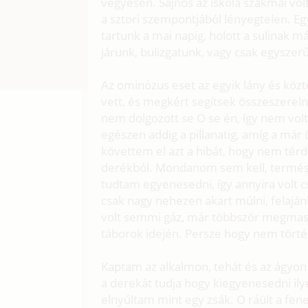
vegyesen. Sajnos az iskola szakmai volta
a sztori szempontjából lényegtelen. Egy
tartunk a mai napig, holott a sulinak 
járunk, bulizgatunk, vagy csak egysze
Az ominózus eset az egyik lány és kö
vett, és megkért segítsek összeszereln
nem dolgozott se O se én, így nem vol
egészen addig a pillanatig, amíg a már 
követtem el azt a hibát, hogy nem térd
derékból. Mondanom sem kell, termés
tudtam egyenesedni, így annyira volt c
csak nagy nehezen akart múlni, felaj
volt semmi gáz, már többször megmassz
táborok idején. Persze hogy nem törté
Kaptam az alkalmon, tehát és az ágyon
a derekát tudja hogy kiegyenesedni ily
elnyúltam mint egy zsák. O ráült a f