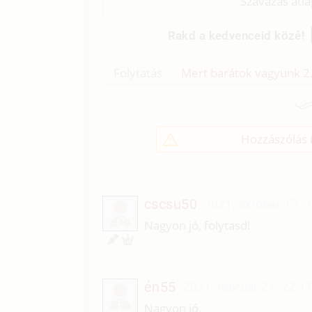
Szavazás átl
Rakd a kedvenceid közé!
Folytatás
Mert barátok vagyunk 2.
Hozzászólás í
cscsu50
2021. október 17. 
C
Nagyon jó, folytasd!
én55
2021. február 21. 22:1
É
Nagyon jó.