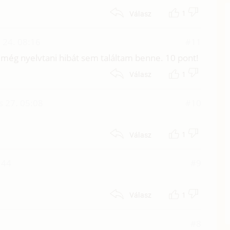
1
Válasz
 24. 08:16
#11
s még nyelvtani hibát sem találtam benne. 10 pont!
1
Válasz
s 27. 05:08
#10
1
Válasz
:44
#9
1
Válasz
#8