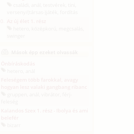
családi, anál, testvérek, tini,
verseny/
(társas-)játék, fordítás
Az új élet 1. rész
hetero, középkorú, megcsalás,
swinger
Mások épp ezeket olvassák
Önbíráskodás
hetero, anál
Feleségem több farokkal, avagy
hogyan lesz valaki gangbang ribanc
gruppen, anál, vibrátor, férj-
feleség
Kalandos Szex 1. rész - Ibolya és ami
belefér
bizarr