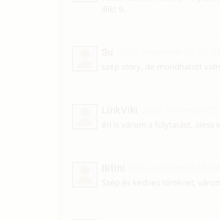
illik! 9.
Su
2002. november 25. 21:2
szép story, de mondhatott volna
LinkViki
2002. november 25.
én is várom a folytatást..siess
Bitini
2002. november 25. 08
Szép és kedves történet, várom 