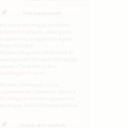
Írók kerestetnek!
Ha szeretnéd magad kipróbálni
íróként/fordítóként, akkor gyere,
mutasd meg a nagyközönségnek,
hogy mit tudsz!
Minden elfogadott történetért és
képregényért 30 napos VIP tagságit
adunk a Törté-Net-re és a
Goldengate.hu
-ra is!
Bővebb információt az
írói
segédleteknél
találhattok, illetve a
fórumban
is szívesen válaszolunk
bármilyen felmerülő kérdésetekre.
Utolsó aktív topikok