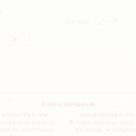
5. 00:00
#1
?
1
Válasz
1
Erotikus képregények
A férjem fia 3. rész
Anya és feleség 2. rész
családi, anya, biszex, fia,
családi, anál, anya, anyós,
zépkorú, mostohaanya,
férj-feleség, fia, középkor