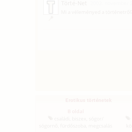
Törté-Net
2002. november 2
Mi a véleményed a történetről
Erotikus történetek
B oldal
családi, biszex, sógor/
sógornő, fürdőszoba, megcsalás
kö