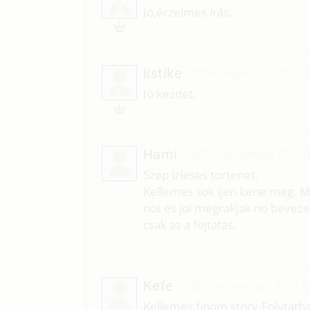
A
Jó,érzelmes írás.
listike
2014. március 8. 06:3
L
Jó kezdet.
Hami
2002. november 27. 0
Szep izleses tortenet.
Kellemes sok ijen kene meg. M
not es jol megrakjak no bevezet
csak az a fojtatas.
Kefe
2002. november 26. 14
Kellemes,finom story.Folytath