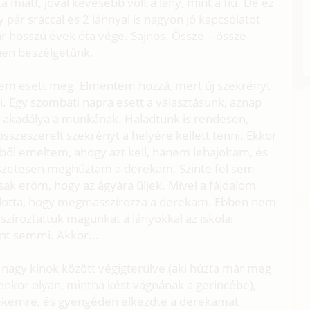
 miatt, jóval kevesebb volt a lány, mint a fiú. De ez
 pár sráccal és 2 lánnyal is nagyon jó kapcsolatot
már hosszú évek óta vége. Sajnos. Össze – össze
rűen beszélgetünk.
ztem esett meg. Elmentem hozzá, mert új szekrényt
i. Egy szombati napra esett a választásunk, aznap
t akadálya a munkának. Haladtunk is rendesen,
összeszerelt szekrényt a helyére kellett tenni. Ekkor
ből emeltem, ahogy azt kell, hanem lehajoltam, és
zetesen meghúztam a derekam. Szinte fel sem
sak erőm, hogy az ágyára üljek. Mivel a fájdalom
ánlotta, hogy megmasszírozza a derekam. Ebben nem
íroztattuk magunkat a lányokkal az iskolai
nt semmi. Akkor...
 nagy kínok között végigterülve (aki húzta már meg
enkor olyan, mintha kést vágnának a gerincébe),
enekemre, és gyengéden elkezdte a derekamat