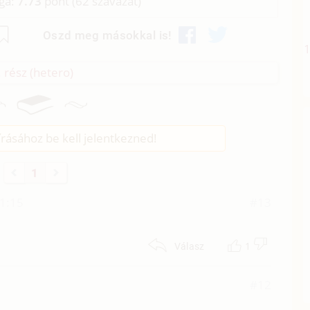
aga:
7.73
pont (
62
szavazat)
Oszd meg másokkal is!
 rész (hetero)
rásához be kell jelentkezned!
1
21:15
#13
1
Válasz
7
#12