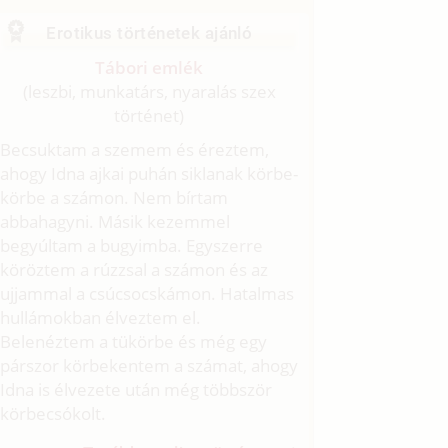
Erotikus történetek ajánló
Tábori emlék
(leszbi, munkatárs, nyaralás szex
történet)
Becsuktam a szemem és éreztem,
ahogy Idna ajkai puhán siklanak körbe-
körbe a számon. Nem bírtam
abbahagyni. Másik kezemmel
begyúltam a bugyimba. Egyszerre
köröztem a rúzzsal a számon és az
ujjammal a csúcsocskámon. Hatalmas
hullámokban élveztem el.
Belenéztem a tükörbe és még egy
párszor körbekentem a számat, ahogy
Idna is élvezete után még többször
körbecsókolt.