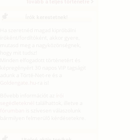
Tovább a teljes történetre
Írók kerestetnek!
Ha szeretnéd magad kipróbálni
íróként/fordítóként, akkor gyere,
mutasd meg a nagyközönségnek,
hogy mit tudsz!
Minden elfogadott történetért és
képregényért 30 napos VIP tagságit
adunk a Törté-Net-re és a
Goldengate.hu
-ra is!
Bővebb információt az
írói
segédleteknél
találhattok, illetve a
fórumban
is szívesen válaszolunk
bármilyen felmerülő kérdésetekre.
Utolsó aktív topikok