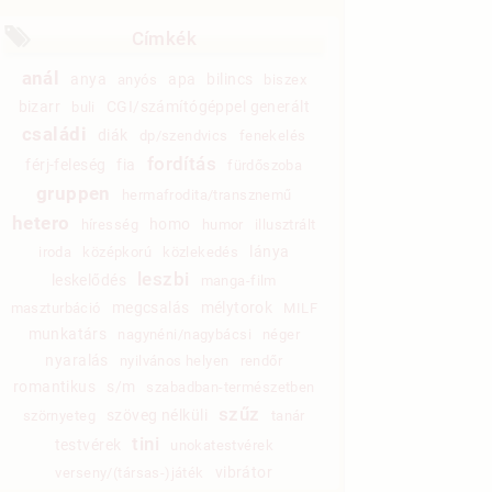
Címkék
anál
anya
apa
bilincs
anyós
biszex
bizarr
CGI/számítógéppel generált
buli
családi
diák
dp/szendvics
fenekelés
fordítás
férj-feleség
fia
fürdőszoba
gruppen
hermafrodita/transznemű
hetero
homo
híresség
humor
illusztrált
lánya
iroda
középkorú
közlekedés
leszbi
leskelődés
manga-film
megcsalás
mélytorok
maszturbáció
MILF
munkatárs
nagynéni/nagybácsi
néger
nyaralás
nyilvános helyen
rendőr
romantikus
s/m
szabadban-természetben
szűz
szöveg nélküli
szörnyeteg
tanár
tini
testvérek
unokatestvérek
vibrátor
verseny/(társas-)játék