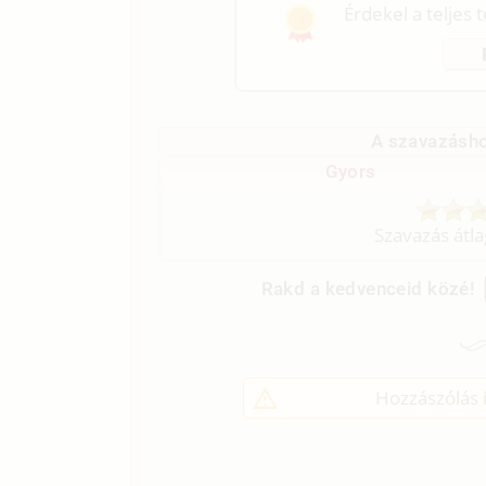
Érdekel a teljes 
A szavazásho
Gyors
Szavazás átl
Rakd a kedvenceid közé!
Hozzászólás í