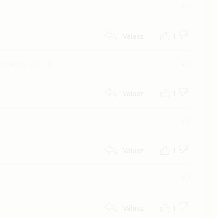
#5
1
Válasz
mber 6. 06:16
#4
1
Válasz
#3
1
Válasz
#2
1
Válasz