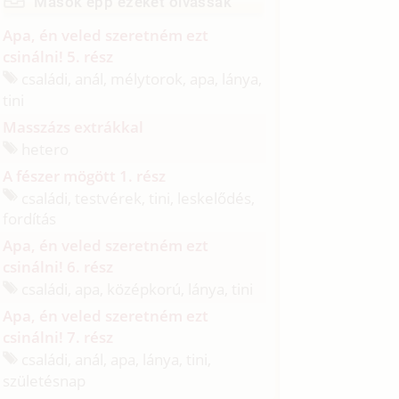
Mások épp ezeket olvassák
Apa, én veled szeretném ezt
csinálni! 5. rész
családi, anál, mélytorok, apa, lánya,
tini
Masszázs extrákkal
hetero
A fészer mögött 1. rész
családi, testvérek, tini, leskelődés,
fordítás
Apa, én veled szeretném ezt
csinálni! 6. rész
családi, apa, középkorú, lánya, tini
Apa, én veled szeretném ezt
csinálni! 7. rész
családi, anál, apa, lánya, tini,
születésnap