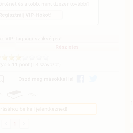
történet és a több, mint tízezer további?
Regisztrálj VIP-fiókot!
z VIP-tagsági szükséges!
Részletes
aga:
6.11
pont (
18
szavazat)
Oszd meg másokkal is!
rásához be kell jelentkezned!
1