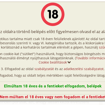
Írók
Tölts fel Te is!
Címkék
Kereső
VIP
Egyéb
az oldalra történő belépés előtt figyelmesen olvasd el az a
rpart
otikus tartalma miatt csak 18 éven felülieknek ajánlott! Az oldal tar
ngerpart
t besorolás szerinti V. vagy VI. kategóriába tartozik, és a kiskorúakra
 korlátoznád a korhatáros tartalmak elérését a gépen, használj
szű
n cookie-kat ("sütiket") használunk, hogy biztonságos böngészés me
csora után, szemed a távolba mered, figyeled az
lhasználói élményt nyújthassuk látogatóinknak. (
További informáci
zel az alkonyatba burkolózó ég alatt a parton és
Cookie beállítások
 a tengerből, látod, ahogy libabőrős lesz a karja,
Elfogadod az oldal
szabályzatát
és az
adatkezelési szabályzatot
.
kkor már el is fekszik melletted.
lfogadod, hogy az oldalt teljes mértékben saját felelősségedre látog
ozni próbál, de egyre inkább csak fázik, hisz nem
Elmúltam 18 éves és a fentieket elfogadom, belépek
n átöleled, magadhoz húzod és egyáltalán nem
szevizez: ez legyen életed legnagyobb problémája.
Nem múltam el 18 éves vagy nem fogadom el a fentieke
nden pórusát, azt, ahogy lassan kezdi elveszteni