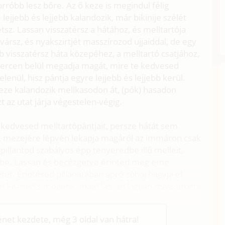
róbb lesz bőre. Az ő keze is megindul félig
lejjebb és lejjebb kalandozik, már bikinije szélét
tsz. Lassan visszatérsz a hátához, és melltartója
ársz, és nyakszirtjét masszírozod ujjaiddal, de egy
b visszatérsz háta közepéhez, a melltartó csatjához,
odpercen belül megadja magát, mire te kedvesed
lenül, hisz pántja egyre lejjebb és lejjebb kerül.
keze kalandozik mellkasodon át, (pók) hasadon
zt az utat járja végestelen-végig.
 kedvesed melltartópántjait, persze hátát sem
k mezejére lépvén lekapja magáról az immáron csak
illantod szabályos épp tenyeredbe illő melleit,
dbe. Lassan és becézgetve érinted meg eme
t. Érintésed pillanatában apró sóhaj hagyja el
án kezded simogatni, majd lassan lágyan masszírozni
ténet kezdete, még 3 oldal van hátra!