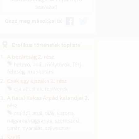
szavazat)
Oszd meg másokkal is!
Erotikus történetek toplista
A bezártság 2. rész
hetero, anál, mélytorok, férj-
feleség, munkatárs
Csak egy éjszaka 2. rész
családi, diák, testvérek
A fiatal Kakas Árpád kalandjai 2.
rész
családi, anál, diák, katona,
nagyapa/
nagyanya, szomszéd,
tanár, nyaralás, szilveszter
Szelfi