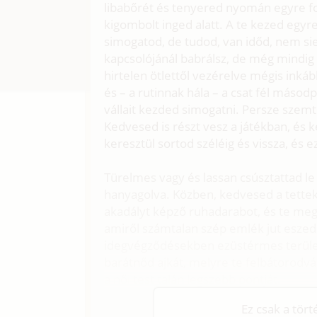
libabőrét és tenyered nyomán egyre for
kigombolt inged alatt. A te kezed egyre 
simogatod, de tudod, van időd, nem sie
kapcsolójánál babrálsz, de még mindig v
hirtelen ötlettől vezérelve mégis inkáb
és – a rutinnak hála – a csat fél más
vállait kezded simogatni. Persze szemte
Kedvesed is részt vesz a játékban, és 
keresztül sortod széléig és vissza, és e
Türelmes vagy és lassan csúsztattad le
hanyagolva. Közben, kedvesed a tette
akadályt képző ruhadarabot, és te megp
amiről számtalan szép emlék jut esze
idegvégződésekben ezüstérmes területe
barátnőd ajkát, melyre te felbátorodv
a női test talán legszebb pontját.
Ez csak a tör