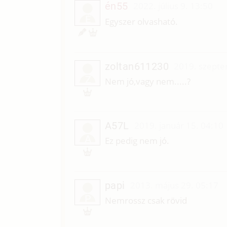
én55
2022. július 9. 13:50
É
Egyszer olvasható.
zoltan611230
2019. szepte
Z
Nem jó,vagy nem.....?
A57L
2019. január 15. 04:10
A
Ez pedig nem jó.
papi
2013. május 29. 05:17
P
Nemrossz csak rövid