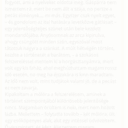
fogyott, ami a nyelveket oldotta meg. Gáspárra nem
ismertem rá, mert be nem állt a szája, no persze a
pecás élmények..., mi más. Egyszer csak nyelt egyet,
– és gondolom az ital hatására levetkőzve gátlásait –
egy jelentőségteljes szünet után bele kezdett
mondandójába. Anyósomnak az arca kipirulva,
ahogy csüngött minden szón, egyszóval most
tátottuk nagyra a szánkat. A múlt hétvégén történt,
kezdte a történetét a barátom, – a szokásos
felszereléssel mentem ki a horgásztanyámra, mert
volt egy kis faház, ahol meghúzhattam magam rossz
idő esetén, no meg ha éjszakára is kinn maradtam.
Az idő nem volt, mint tudjátok valami jó, de a pecást
ez nem zavarja.
Kipakoltam a mólóra a felszerelésem, aminek a
történet szempontjából különösebb jelentősége
nincs. Magamban örültem is neki, mert nem hozott
lázba. Mellettem – folytatta tovább – két mólóra, ült
egy esőköpenyes alak, akit egy intéssel üdvözöltem.
Ő visszaintett, és kész. Alig tettem magam