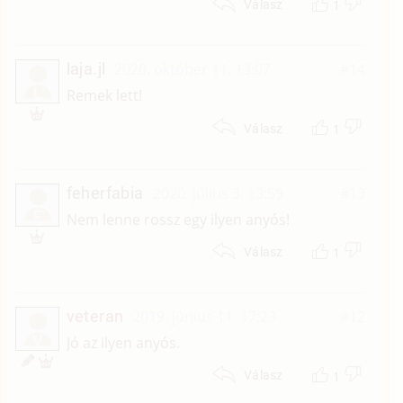
1
Válasz
laja.jl
2020. október 11. 13:07
#14
L
Remek lett!
1
Válasz
feherfabia
2020. július 3. 13:59
#13
F
Nem lenne rossz egy ilyen anyós!
1
Válasz
veteran
2019. június 11. 17:23
#12
V
Jó az ilyen anyós.
1
Válasz