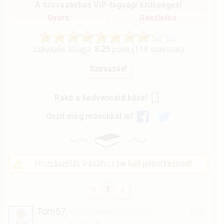
A szavazáshoz VIP-tagsági szükséges!
Gyors
Részletes
Szavazás átlaga:
8.25
pont (
118
szavazat)
Rakd a kedvenceid közé!
Oszd meg másokkal is!
Hozzászólás írásához be kell jelentkezned!
1
Tom57
2024. június 22. 02:35
#18