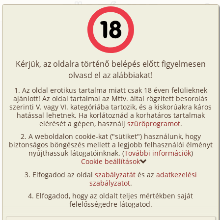
Főoldal
/
Történetek
/
Családi
/
Anyósom szülinapja
Történetek
Anyósom szülinapja
Képregények
Kérjük, az oldalra történő belépés előtt figyelmesen
Filmek
olvasd el az alábbiakat!
családi
,
anyós
Írók
Ampulla
Az oldal erotikus tartalma miatt csak 18 éven felülieknek
ajánlott! Az oldal tartalmai az Mttv. által rögzített besorolás
Tölts
szerinti V. vagy VI. kategóriába tartozik, és a kiskorúakra káros
Címkék
hatással lehetnek. Ha korlátoznád a korhatáros tartalmak
Szavazás átlaga:
8.25
pont (
118
szavazat)
fel
elérését a gépen, használj
szűrőprogramot
.
Kereső
Megjelenés:
2006. november 29.
A weboldalon cookie-kat ("sütiket") használunk, hogy
Te
Hossz:
8 121 karakter
biztonságos böngészés mellett a legjobb felhasználói élményt
VIP
nyújthassuk látogatóinknak. (
További információk
)
Elolvasva:
13 779 alkalommal
is!
Cookie beállítások
Fórum
(Minden résztvevő a képzelet szülötte (így nincs vérségi
Elfogadod az oldal
szabályzatát
és az
adatkezelési
kapcsolat közöttük), a valósággal való bármilyen egyezés
szabályzatot
.
Versenyeink
a véletlen műve.)
Elfogadod, hogy az oldalt teljes mértékben saját
Ügyfélszolgálat
felelősségedre látogatod.
Mielőtt a történetbe bele kezdenék, nem árt egy kis
környezet ismertetés. Az apropója a vendégségnek
Írói segédletek