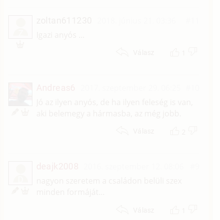
zoltan611230
2018. június 21. 03:36
#11
Z
Igazi anyós ...
1
Válasz
Andreas6
2017. szeptember 29. 06:25
#10
Jó az ilyen anyós, de ha ilyen feleség is van,
aki belemegy a hármasba, az még jobb.
2
Válasz
deajk2008
2016. szeptember 12. 08:06
#9
D
nagyon szeretem a családon belüli szex
minden formáját...
1
Válasz