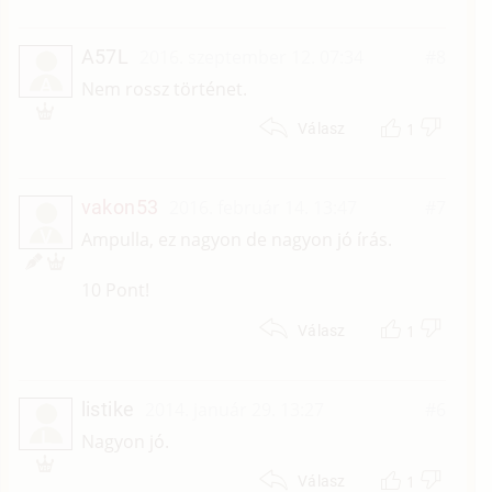
A57L
2016. szeptember 12. 07:34
#8
A
Nem rossz történet.
1
Válasz
vakon53
2016. február 14. 13:47
#7
V
Ampulla, ez nagyon de nagyon jó írás.
10 Pont!
1
Válasz
listike
2014. január 29. 13:27
#6
L
Nagyon jó.
1
Válasz