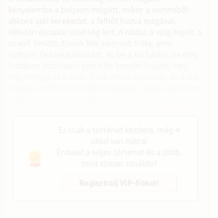
kényelembe a botjaim mögött, mikor a semmiből
akkora szél kerekedet, s felhőt hozva magával,
délután éjszakai sötétség lett. A nádas a vízig hajolt, s
az eső ömlött. Ennek fele sem volt tréfa, amit
tudtam. Összekapkodtam, és be a kis házba, de még
futtában átszóltam: gyere be komám húzódj meg,
míg elmegy ez a vihar. Csak mikor átszaladt, és a cok-
mokját az előtéren ledobva belépett, akkor lepődtem
meg, mert a komám egy nő volt. Látva ámulatom,
akkorát nevetett, hogy zengett a faház.
Ez csak a történet kezdete, még 4
oldal van hátra!
Érdekel a teljes történet és a több,
mint tízezer további?
Regisztrálj VIP-fiókot!