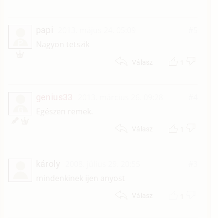
papi
2013. május 24. 05:09
#5
P
Nagyon tetszik
1
Válasz
genius33
2013. március 26. 09:28
#4
G
Egészen remek.
1
Válasz
károly
2008. július 29. 20:55
#3
mindenkinek ijen anyost
1
Válasz