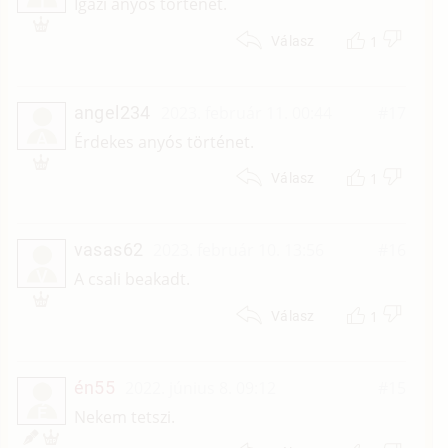
T
Igazi anyós történet.
1
Válasz
angel234
2023. február 11. 00:44
#17
A
Érdekes anyós történet.
1
Válasz
vasas62
2023. február 10. 13:56
#16
V
A csali beakadt.
1
Válasz
én55
2022. június 8. 09:12
#15
É
Nekem tetszi.