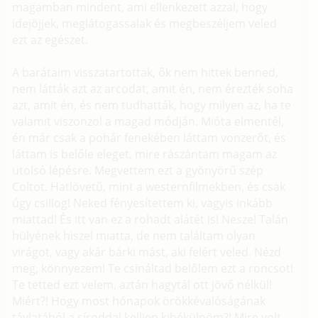
magamban mindent, ami ellenkezett azzal, hogy
idejöjjek, meglátogassalak és megbeszéljem veled
ezt az egészet.
A barátaim visszatartottak, ők nem hittek benned,
nem látták azt az arcodat, amit én, nem érezték soha
azt, amit én, és nem tudhatták, hogy milyen az, ha te
valamit viszonzol a magad módján. Mióta elmentél,
én már csak a pohár fenekében láttam vonzerőt, és
láttam is belőle eleget, mire rászántam magam az
utolsó lépésre. Megvettem ezt a gyönyörű szép
Coltot. Hatlövetű, mint a westernfilmekben, és csak
úgy csillog! Neked fényesítettem ki, vagyis inkább
miattad! És itt van ez a rohadt alátét is! Nesze! Talán
hülyének hiszel miatta, de nem találtam olyan
virágot, vagy akár bárki mást, aki felért veled. Nézd
meg, könnyezem! Te csináltad belőlem ezt a roncsot!
Te tetted ezt velem, aztán hagytál ott jövő nélkül!
Miért?! Hogy most hónapok örökkévalóságának
távlatából a síroddal kelljen kibékülnöm?! Mire volt