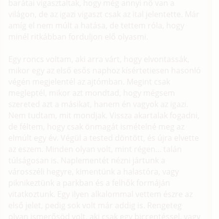
barátai vigasztaltak, hogy még annyi nő van a
világon, de az igazi vigaszt csak az ital jelentette. Már
amíg el nem múlt a hatása, de tettem róla, hogy
minél ritkábban forduljon elő olyasmi.
Egy roncs voltam, aki arra várt, hogy elvontassák,
mikor egy az első esős naphoz kísértetiesen hasonló
végén megjelentél az ajtómban. Megint csak
megleptél, mikor azt mondtad, hogy mégsem
szereted azt a másikat, hanem én vagyok az igazi.
Nem tudtam, mit mondjak. Vissza akartalak fogadni,
de féltem, hogy csak önmagát ismételné meg az
elmúlt egy év. Végül a tested döntött, és újra elvette
az eszem. Minden olyan volt, mint régen... talán
túlságosan is. Naplementét nézni jártunk a
városszéli hegyre, kimentünk a halastóra, vagy
piknikeztünk a parkban és a felhők formáján
vitatkoztunk. Egy ilyen alkalommal vettem észre az
első jelet, pedig sok volt már addig is. Rengeteg
olyan ismerősöd volt, aki csak egy biccentéssel, vagy