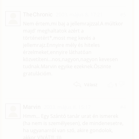
TheChronic
2003. május 8. 17:21
#5
Nem értem,mi baj a jellemrajzzal.A múltkor
majd' meghaltatok azért a
történetért*,most meg kevés a
jellemrajz.Ennyire mély és hiteles
érzelmeket,ennyire láthatóan
közvetíteni...nos,nagyon,nagyon kevesen
tudnak.Marvin egyike ezeknek.Öszinte
gratulációm.
1
Válasz
Marvin
2003. május 8. 15:17
#4
Hmm... Egy Szántó tanár urat én ismerek
(ha nem is személyesen), de mindenesetre,
ha ugyanarról van szó, akire gondolok,
akkor VIVÁT!!! :)))