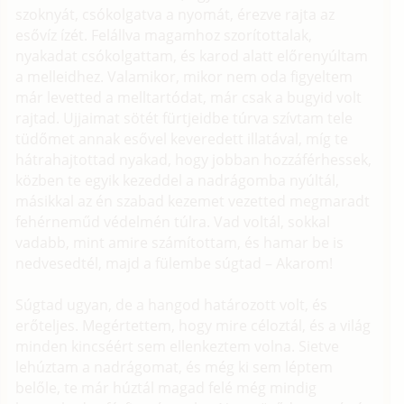
szoknyát, csókolgatva a nyomát, érezve rajta az
esővíz ízét. Felállva magamhoz szorítottalak,
nyakadat csókolgattam, és karod alatt előrenyúltam
a melleidhez. Valamikor, mikor nem oda figyeltem
már levetted a melltartódat, már csak a bugyid volt
rajtad. Ujjaimat sötét fürtjeidbe túrva szívtam tele
tüdőmet annak esővel keveredett illatával, míg te
hátrahajtottad nyakad, hogy jobban hozzáférhessek,
közben te egyik kezeddel a nadrágomba nyúltál,
másikkal az én szabad kezemet vezetted megmaradt
fehérneműd védelmén túlra. Vad voltál, sokkal
vadabb, mint amire számítottam, és hamar be is
nedvesedtél, majd a fülembe súgtad – Akarom!
Súgtad ugyan, de a hangod határozott volt, és
erőteljes. Megértettem, hogy mire céloztál, és a világ
minden kincséért sem ellenkeztem volna. Sietve
lehúztam a nadrágomat, és még ki sem léptem
belőle, te már húztál magad felé még mindig