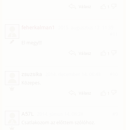
1
Válasz
feherkalman1
2015. augusztus 12. 11:39
#11
F
El megy!!!
1
Válasz
zsuzsika
2014. december 14. 06:48
#10
Közepes.
1
Válasz
A57L
2014. június 14. 08:28
#9
A
Csatlakozom az előttem szólóhoz.