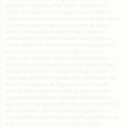
igazodni, és téged is ahhoz állított. Egy szót sem
szóltál, csak oda-vissza húzogattad a körmeidet a
hátamon, mintha bele akarnál karcolni valamit, bár a
bőrt nem akartad megsérteni. Jól esett, és hiába
akartam ordítva kitörni lelkem bezárt burkából,
mozdulataid csitító hatásával nem tudta felvenni a
harcot. Akkor tört rám a felismerés, hogy hogyan is
került le rólam a ruhám? A nadrágom sem volt
rajtam, sem az alsóm. Mégsem ébredtem olyan
könnyedén, mint hittem. Vajon mikor jöhettél meg?
És sejtettél-e valamit? A válasz mindegy is, mert
akkor nem számított, a testem nem foglalkozott vele,
és nem mondhatom el, hogy az eszem irányított
volna. Éreztem magamon a hiányt, hogy majd két
napja nem tisztálkodtam, de téged szemlátomást
nem zavart. Csak egy fürdőköntös takart el szemeim
elöl, már amikor úgy helyezkedtél, hogy bármit is
lássak belőled. Hason fekve ki voltam szolgáltatva, de
még mindig tartó érintéseid hatására kezdett