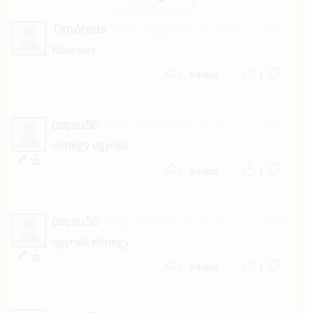
Timóteus
2025. augusztus 8. 09:44
#21
T
Közepes
1
Válasz
cscsu50
2022. február 20. 21:26
#20
C
elmegy egynek
1
Válasz
cscsu50
2022. február 20. 21:25
#19
C
egynek elmegy
1
Válasz