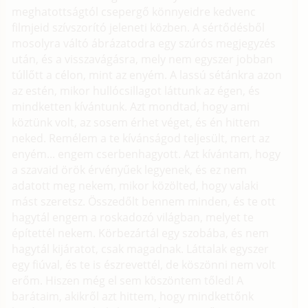
meghatottságtól csepergő könnyeidre kedvenc
filmjeid szívszorító jeleneti közben. A sértődésből
mosolyra váltó ábrázatodra egy szúrós megjegyzés
után, és a visszavágásra, mely nem egyszer jobban
túllőtt a célon, mint az enyém. A lassú sétánkra azon
az estén, mikor hullócsillagot láttunk az égen, és
mindketten kívántunk. Azt mondtad, hogy ami
köztünk volt, az sosem érhet véget, és én hittem
neked. Remélem a te kívánságod teljesült, mert az
enyém... engem cserbenhagyott. Azt kívántam, hogy
a szavaid örök érvényűek legyenek, és ez nem
adatott meg nekem, mikor közölted, hogy valaki
mást szeretsz. Összedőlt bennem minden, és te ott
hagytál engem a roskadozó világban, melyet te
építettél nekem. Körbezártál egy szobába, és nem
hagytál kijáratot, csak magadnak. Láttalak egyszer
egy fiúval, és te is észrevettél, de köszönni nem volt
erőm. Hiszen még el sem köszöntem tőled! A
barátaim, akikről azt hittem, hogy mindkettőnk