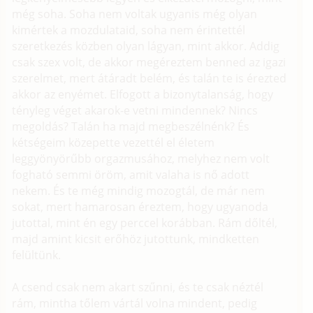
még soha. Soha nem voltak ugyanis még olyan
kimértek a mozdulataid, soha nem érintettél
szeretkezés közben olyan lágyan, mint akkor. Addig
csak szex volt, de akkor megéreztem benned az igazi
szerelmet, mert átáradt belém, és talán te is érezted
akkor az enyémet. Elfogott a bizonytalanság, hogy
tényleg véget akarok-e vetni mindennek? Nincs
megoldás? Talán ha majd megbeszélnénk? És
kétségeim közepette vezettél el életem
leggyönyörűbb orgazmusához, melyhez nem volt
fogható semmi öröm, amit valaha is nő adott
nekem. És te még mindig mozogtál, de már nem
sokat, mert hamarosan éreztem, hogy ugyanoda
jutottal, mint én egy perccel korábban. Rám dőltél,
majd amint kicsit erőhöz jutottunk, mindketten
felültünk.
A csend csak nem akart szűnni, és te csak néztél
rám, mintha tőlem vártál volna mindent, pedig