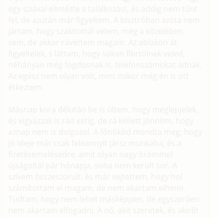
egy sziával elintézte a találkozást, és addig nem tűnt
fel, de azután már figyeltem. A bisztróban azóta nem
jártam, hogy szakítottál velem, még a közelében
sem, de akkor rávettem magam. Az ablakon át
figyeltelek, s láttam, hogy sokan flörtölnek veled,
néhányan még fogdosnak is, telefonszámokat adnak.
Az egész nem olyan volt, mint mikor még én is ott
étkeztem.
Másnap kora délután be is ültem, hogy meglepjelek,
és vigyázzak is rád estig, de rá kellett jönnöm, hogy
aznap nem is dolgozol. A főnököd mondta meg, hogy
jó ideje már csak feleannyit jársz munkába, és a
fizetésemelésedre, amit olyan nagy örömmel
újságoltál pár hónapja, soha nem került sor. A
szívem összeszorult, és már sejtettem, hogy hol
számítottam el magam, de nem akartam elhinni.
Tudtam, hogy nem lehet másképpen, de egyszerűen
nem akartam elfogadni. A nő, akit szeretek, és akiről