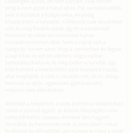
Csepergett az eső, de nem bántam, csak vártam,
amíg ki nem jöttél a hátsó ajtón. Pár sarokkal odébb
bele is botlottál a huligánokba, én pedig
kihasználtam a helyzetet. A fölényük csak létszámbeli
volt, és még fiatalok voltak, így én a harminckét
évemmel, és vállas termetemmel hamar
visszatántorítottam őket. Nem is rajtuk volt a
hangsúly, hanem azon, hogy a szemedben én legyek
a nap hőse, és ezt ott elértem. Végre nyíltan
bemutatkozhattunk, és még belém is karoltál, úgy
kísérhettelek a felerősödött zuhé közepette hazáig,
ahol megleptél. A csók is váratlan volt, de az, ahogy
behúztál az ajtón, egyenesen gyorsnak tűnt,
mégsem nem ellenkeztem.
Áldottam a helyzetem. A vizes pulcsimat lekapkodtad
rólam a pólóval együtt, az átázott felszolgálói ruha
pedig bőrödhöz tapadva mindent látni hagyott
testedből, és hamarosan már az sem takart. Hátat
fordítottál és előredőltél, úgy húztam le rólad a rövid