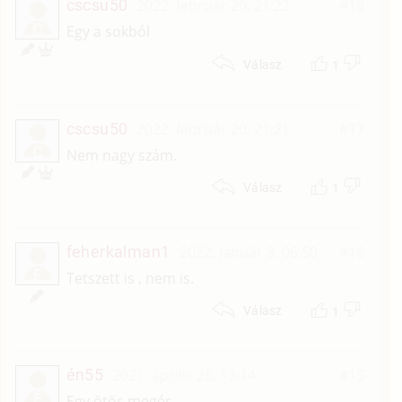
cscsu50
2022. február 20. 21:22
#18
C
Egy a sokból
1
Válasz
cscsu50
2022. február 20. 21:21
#17
C
Nem nagy szám.
1
Válasz
feherkalman1
2022. január 3. 06:50
#16
F
Tetszett is , nem is.
1
Válasz
én55
2021. április 28. 13:14
#15
É
Egy ötös megér.