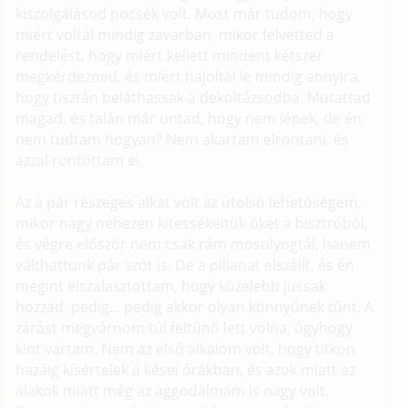
kiszolgálásod pocsék volt. Most már tudom, hogy
miért voltál mindig zavarban, mikor felvetted a
rendelést, hogy miért kellett mindent kétszer
megkérdezned, és miért hajoltál le mindig annyira,
hogy tisztán beláthassak a dekoltázsodba. Mutattad
magad, és talán már untad, hogy nem lépek, de én
nem tudtam hogyan? Nem akartam elrontani, és
azzal rontottam el.
Az a pár részeges alkat volt az utolsó lehetőségem,
mikor nagy nehezen kitessékeltük őket a bisztróból,
és végre először nem csak rám mosolyogtál, hanem
válthattunk pár szót is. De a pillanat elszállt, és én
megint elszalasztottam, hogy közelebb jussak
hozzád, pedig... pedig akkor olyan könnyűnek tűnt. A
zárást megvárnom túl feltűnő lett volna, úgyhogy
kint vártam. Nem az első alkalom volt, hogy titkon
hazáig kísértelek a kései órákban, és azok miatt az
alakok miatt még az aggodalmam is nagy volt.