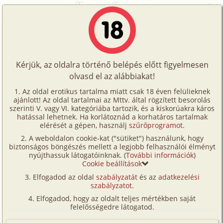
Főoldal
/
Történetek
/
Hetero
/
Az elsőtől az utolsóig
Történetek
Az elsőtől az utolsóig
Képregények
Kérjük, az oldalra történő belépés előtt figyelmesen
Filmek
olvasd el az alábbiakat!
hetero
Írók
paranoid android
Az oldal erotikus tartalma miatt csak 18 éven felülieknek
ajánlott! Az oldal tartalmai az Mttv. által rögzített besorolás
Tölts
szerinti V. vagy VI. kategóriába tartozik, és a kiskorúakra káros
Címkék
hatással lehetnek. Ha korlátoznád a korhatáros tartalmak
Szavazás átlaga:
5.4
pont (
63
szavazat)
fel
elérését a gépen, használj
szűrőprogramot
.
Kereső
Megjelenés:
2003. május 7.
A weboldalon cookie-kat ("sütiket") használunk, hogy
Te
Hossz:
13 987 karakter
biztonságos böngészés mellett a legjobb felhasználói élményt
VIP
nyújthassuk látogatóinknak. (
További információk
)
Elolvasva:
8 042 alkalommal
is!
Cookie beállítások
Fórum
Elfogadod az oldal
szabályzatát
és az
adatkezelési
Most is esik ez a rohadt eső! Már régen elterveztem,
szabályzatot
.
Versenyeink
hogy eljövök hozzád, de eddig nem volt elég
Elfogadod, hogy az oldalt teljes mértékben saját
bátorságom hozzá. Hogy most talán biztos leszek a
Ügyfélszolgálat
felelősségedre látogatod.
dolgomban? Halálbiztos. Jól végiggondoltam
Írói segédletek