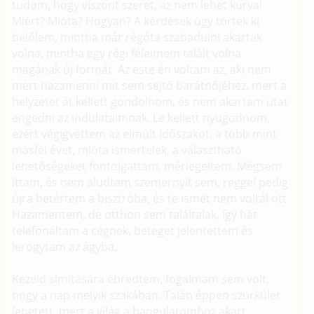
tudom, hogy viszont szeret, az nem lehet kurva!
Miért? Mióta? Hogyan? A kérdések úgy törtek ki
belőlem, mintha már régóta szabadulni akartak
volna, mintha egy régi félelmem talált volna
magának új formát. Az este én voltam az, aki nem
mert hazamenni mit sem sejtő barátnőjéhez, mert a
helyzetet át kellett gondolnom, és nem akartam utat
engedni az indulataimnak. Le kellett nyugodnom,
ezért végigvettem az elmúlt időszakot, a több mint
másfél évet, mióta ismertelek, a választható
lehetőségeket fontolgattam, mérlegeltem. Mégsem
ittam, és nem aludtam szemernyit sem, reggel pedig
újra betértem a bisztróba, és te ismét nem voltál ott.
Hazamentem, de otthon sem találtalak, így hát
telefonáltam a cégnek, beteget jelentettem és
lerogytam az ágyba.
Kezeid simítására ébredtem, fogalmam sem volt,
hogy a nap melyik szakában. Talán éppen szürkület
lehetett, mert a világ a hangulatomhoz akart