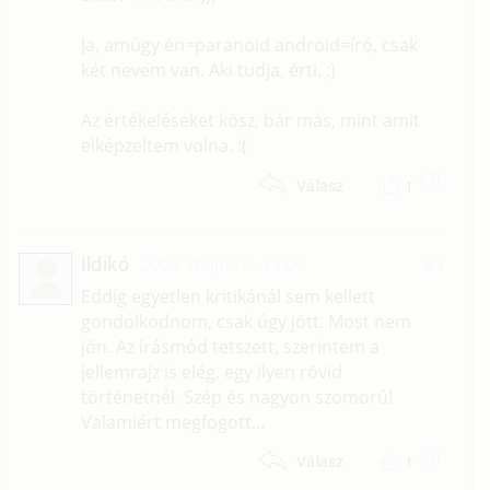
Ja, amúgy én=paranoid android=író, csak
két nevem van. Aki tudja, érti. :)
Az értékeléseket kösz, bár más, mint amit
elképzeltem volna. :(
1
Válasz
Ildikó
2003. május 8. 13:00
#3
Eddíg egyetlen kritikánál sem kellett
gondolkodnom, csak úgy jött. Most nem
jön. Az írásmód tetszett, szerintem a
jellemrajz is elég, egy ilyen rövid
történetnél. Szép és nagyon szomorú!
Valamiért megfogott...
1
Válasz