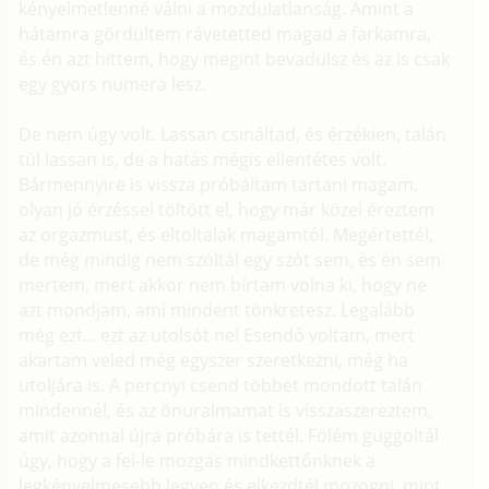
kényelmetlenné válni a mozdulatlanság. Amint a
hátamra gördültem rávetetted magad a farkamra,
és én azt hittem, hogy megint bevadulsz és az is csak
egy gyors numera lesz.
De nem úgy volt. Lassan csináltad, és érzékien, talán
túl lassan is, de a hatás mégis ellentétes volt.
Bármennyire is vissza próbáltam tartani magam,
olyan jó érzéssel töltött el, hogy már közel éreztem
az orgazmust, és eltoltalak magamtól. Megértettél,
de még mindig nem szóltál egy szót sem, és én sem
mertem, mert akkor nem bírtam volna ki, hogy ne
azt mondjam, ami mindent tönkretesz. Legalább
még ezt... ezt az utolsót ne! Esendő voltam, mert
akartam veled még egyszer szeretkezni, még ha
utoljára is. A percnyi csend többet mondott talán
mindennél, és az önuralmamat is visszaszereztem,
amit azonnal újra próbára is tettél. Fölém guggoltál
úgy, hogy a fel-le mozgás mindkettőnknek a
legkényelmesebb legyen és elkezdtél mozogni, mint