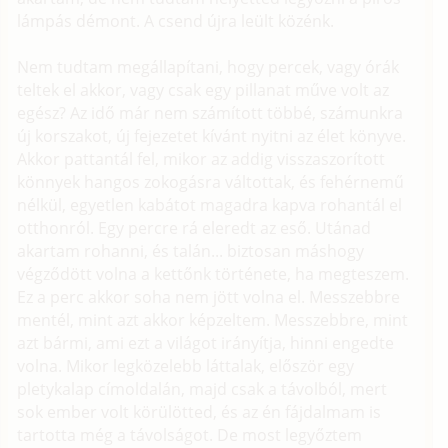
lámpás démont. A csend újra leült közénk.
Nem tudtam megállapítani, hogy percek, vagy órák
teltek el akkor, vagy csak egy pillanat műve volt az
egész? Az idő már nem számított többé, számunkra
új korszakot, új fejezetet kívánt nyitni az élet könyve.
Akkor pattantál fel, mikor az addig visszaszorított
könnyek hangos zokogásra váltottak, és fehérnemű
nélkül, egyetlen kabátot magadra kapva rohantál el
otthonról. Egy percre rá eleredt az eső. Utánad
akartam rohanni, és talán... biztosan máshogy
végződött volna a kettőnk története, ha megteszem.
Ez a perc akkor soha nem jött volna el. Messzebbre
mentél, mint azt akkor képzeltem. Messzebbre, mint
azt bármi, ami ezt a világot irányítja, hinni engedte
volna. Mikor legközelebb láttalak, először egy
pletykalap címoldalán, majd csak a távolból, mert
sok ember volt körülötted, és az én fájdalmam is
tartotta még a távolságot. De most legyőztem