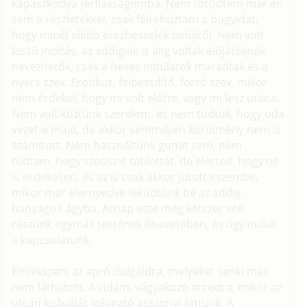
kapaszkodva férfiasságomba. Nem törődtem már én
sem a részletekkel, csak félrehúztam a bugyidat,
hogy minél elébb érezhesselek belülről. Nem volt
lassú indítás, az addigiak is alig voltak előjátéknak
nevezhetők, csak a heves indulatok maradtak és a
nyers szex. Erotikus, felpezsdítő, forró szex, mikor
nem érdekel, hogy mi volt előtte, vagy mi lesz utána.
Nem volt köztünk szerelem, és nem tudtuk, hogy oda
vezet-e majd, de akkor semmilyen körülmény nem is
számított. Nem használtunk gumit sem, nem
tudtam, hogy szedsz-e tablettát, de elérted, hogy ne
is érdekeljen, és az is csak akkor jutott eszembe,
mikor már elernyedve feküdtünk be az addig
hanyagolt ágyba. Aznap este még kétszer volt
részünk egymás testének élvezetében, és úgy indult
a kapcsolatunk.
Emlékszem az apró dolgaidra, melyeket senki más
nem láthatott. A vidám, vágyakozó arcodra, mikor az
utcán kisbabát tologató asszonyt láttunk. A