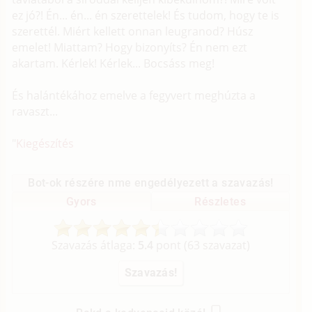
ez jó?! Én... én... én szerettelek! És tudom, hogy te is
szerettél. Miért kellett onnan leugranod? Húsz
emelet! Miattam? Hogy bizonyíts? Én nem ezt
akartam. Kérlek! Kérlek... Bocsáss meg!
És halántékához emelve a fegyvert meghúzta a
ravaszt...
"
Kiegészítés
Bot-ok részére nme engedélyezett a szavazás!
Gyors
Részletes
Szavazás átlaga:
5.4
pont (
63
szavazat)