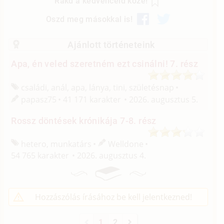
Rakd a kedvenceid közé!
Oszd meg másokkal is!
Ajánlott történeteink
Apa, én veled szeretném ezt csinálni! 7. rész
családi, anál, apa, lánya, tini, születésnap
papasz75
41 171 karakter
2026. augusztus 5.
Rossz döntések krónikája 7-8. rész
hetero, munkatárs
Welldone
54 765 karakter
2026. augusztus 4.
Hozzászólás írásához be kell jelentkezned!
1
2