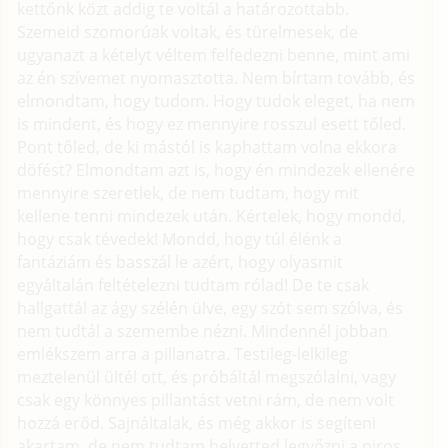
kettőnk közt addig te voltál a határozottabb.
Szemeid szomorúak voltak, és türelmesek, de
ugyanazt a kételyt véltem felfedezni benne, mint ami
az én szívemet nyomasztotta. Nem bírtam tovább, és
elmondtam, hogy tudom. Hogy tudok eleget, ha nem
is mindent, és hogy ez mennyire rosszul esett tőled.
Pont tőled, de ki mástól is kaphattam volna ekkora
döfést? Elmondtam azt is, hogy én mindezek ellenére
mennyire szeretlek, de nem tudtam, hogy mit
kellene tenni mindezek után. Kértelek, hogy mondd,
hogy csak tévedek! Mondd, hogy túl élénk a
fantáziám és basszál le azért, hogy olyasmit
egyáltalán feltételezni tudtam rólad! De te csak
hallgattál az ágy szélén ülve, egy szót sem szólva, és
nem tudtál a szemembe nézni. Mindennél jobban
emlékszem arra a pillanatra. Testileg-lelkileg
meztelenül ültél ott, és próbáltál megszólalni, vagy
csak egy könnyes pillantást vetni rám, de nem volt
hozzá erőd. Sajnáltalak, és még akkor is segíteni
akartam, de nem tudtam helyetted legyőzni a piros