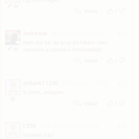
1
Válasz
Andreas6
2021. március 19. 07:19
#14
Nem jött be, de ez az én hibám: nem
szeretem a szomorú történeteket.
1
Válasz
zoltan611230
2019. május 3. 03:52
#13
Z
5- pont....közepes .
1
Válasz
t.555
2017. november 13. 11:42
#12
T
Közepes írás!