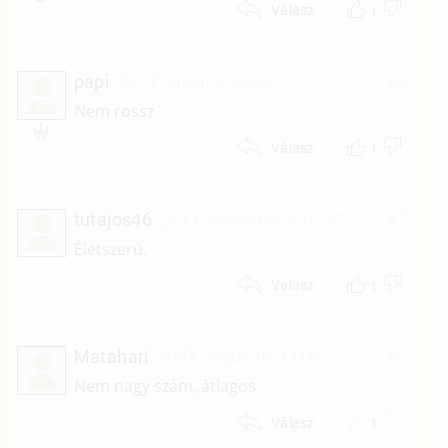
1
Válasz
papi
2014. január 4. 20:44
#8
P
Nem rossz
1
Válasz
tutajos46
2013. december 6. 07:57
#7
Életszerü.
1
Válasz
Matahari
2003. május 10. 13:00
#6
Nem nagy szám, átlagos
1
Válasz