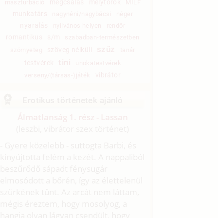
megcsalás
mélytorok
maszturbáció
MILF
munkatárs
nagynéni/nagybácsi
néger
nyaralás
nyilvános helyen
rendőr
romantikus
s/m
szabadban-természetben
szűz
szöveg nélküli
szörnyeteg
tanár
tini
testvérek
unokatestvérek
vibrátor
verseny/(társas-)játék
Erotikus történetek ajánló
Álmatlanság 1. rész - Lassan
(leszbi, vibrátor szex történet)
- Gyere közelebb - suttogta Barbi, és
kinyújtotta felém a kezét. A nappaliból
beszűrődő sápadt fénysugár
elmosódott a bőrén, így az élettelenül
szürkének tűnt. Az arcát nem láttam,
mégis éreztem, hogy mosolyog, a
hangja olyan lágyan csendült, hogy