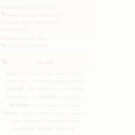
A Balaton titka 2. rész
hetero, anya, lánya, tini,
szabadban-természetben,
romantikus
Bűnbe esve 5. rész
családi, testvérek
Címkék
anál
anya
apa
bilincs
anyós
biszex
bizarr
CGI/számítógéppel generált
buli
családi
diák
dp/szendvics
fenekelés
fordítás
férj-feleség
fia
fürdőszoba
gruppen
hermafrodita/transznemű
hetero
homo
híresség
humor
illusztrált
lánya
iroda
középkorú
közlekedés
leszbi
leskelődés
manga-film