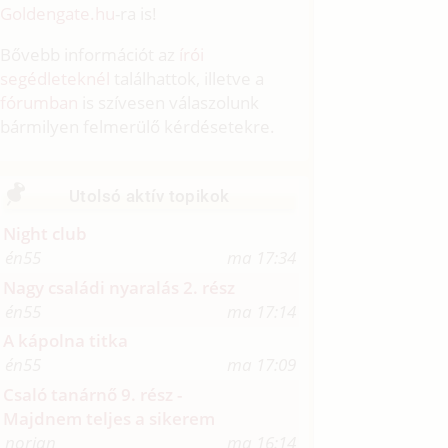
Goldengate.hu
-ra is!
Bővebb információt az
írói
segédleteknél
találhattok, illetve a
fórumban
is szívesen válaszolunk
bármilyen felmerülő kérdésetekre.
Utolsó aktív topikok
Night club
én55
ma 17:34
Nagy családi nyaralás 2. rész
én55
ma 17:14
A kápolna titka
én55
ma 17:09
Csaló tanárnő 9. rész -
Majdnem teljes a sikerem
norjan
ma 16:14