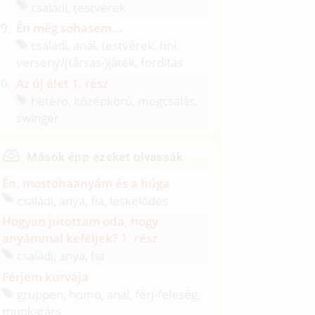
családi, testvérek
Én még sohasem...
családi, anál, testvérek, tini,
verseny/
(társas-)játék, fordítás
Az új élet 1. rész
hetero, középkorú, megcsalás,
swinger
Mások épp ezeket olvassák
Én, mostohaanyám és a húga
családi, anya, fia, leskelődés
Hogyan jutottam oda, hogy
anyámmal keféljek? 1. rész
családi, anya, fia
Férjem kurvája
gruppen, homo, anál, férj-feleség,
munkatárs