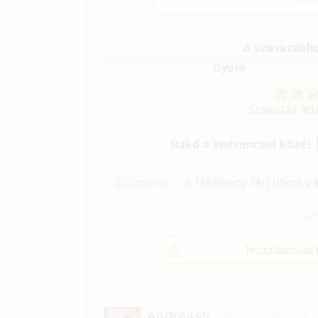
A szavazásho
Gyors
Szavazás átl
Rakd a kedvenceid közé!
Előzmény
A féltékeny férj titkos v
Hozzászólás í
Andreas6
2026. július 8. 06: