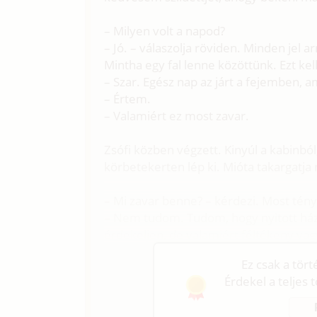
– Milyen volt a napod?
– Jó. – válaszolja röviden. Minden jel 
Mintha egy fal lenne közöttünk. Ezt kel
– Szar. Egész nap az járt a fejemben, a
– Értem.
– Valamiért ez most zavar.
Zsófi közben végzett. Kinyúl a kabinbó
körbetekerten lép ki. Mióta takargatja
– Mi zavar benne? – kérdezi. Most tény
– Nem tudom. Tudom, hogy nyitott há
érdekeljen, de valamiért féltékeny vag
Ez csak a tör
Érdekel a teljes 