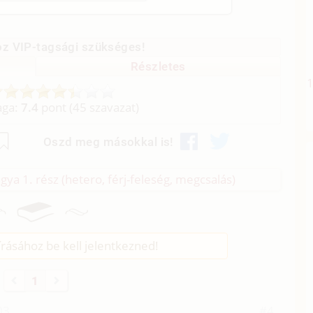
z VIP-tagsági szükséges!
Részletes
aga:
7.4
pont (
45
szavazat)
Oszd meg másokkal is!
ágya 1. rész (hetero, férj-feleség, megcsalás)
rásához be kell jelentkezned!
1
03
#4