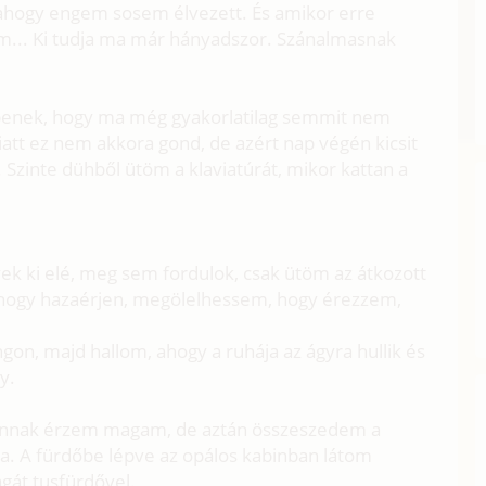
 ahogy engem sosem élvezett. És amikor erre
rem... Ki tudja ma már hányadszor. Szánalmasnak
bbenek, hogy ma még gyakorlatilag semmit nem
att ez nem akkora gond, de azért nap végén kicsit
 Szinte dühből ütöm a klaviatúrát, mikor kattan a
ek ki elé, meg sem fordulok, csak ütöm az átkozott
 hogy hazaérjen, megölelhessem, hogy érezzem,
on, majd hallom, ahogy a ruhája az ágyra hullik és
y.
annak érzem magam, de aztán összeszedem a
na. A fürdőbe lépve az opálos kabinban látom
gát tusfürdővel.