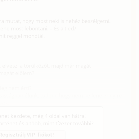
arra mutat, hogy most neki is nehéz beszélgetni.
lene most lebontani. – És a tied?
mit reggel mondtál.
l, elveszi a törülközőt, majd már magát
 magát előlem?
leg nem érti?
zasságban élünk, tudom, hogy nem kellene ennyire
yok.
ténet kezdete, még 4 oldal van hátra!
történet és a több, mint tízezer további?
Regisztrálj VIP-fiókot!