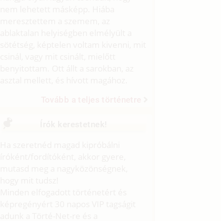
nem lehetett másképp. Hiába
meresztettem a szemem, az
ablaktalan helyiségben elmélyült a
sötétség, képtelen voltam kivenni, mit
csinál, vagy mit csinált, mielőtt
benyitottam. Ott állt a sarokban, az
asztal mellett, és hívott magához.
Tovább a teljes történetre
Írók kerestetnek!
Ha szeretnéd magad kipróbálni
íróként/fordítóként, akkor gyere,
mutasd meg a nagyközönségnek,
hogy mit tudsz!
Minden elfogadott történetért és
képregényért 30 napos VIP tagságit
adunk a Törté-Net-re és a