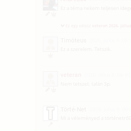
Ez a téma nekem teljesen ideg
Ez egy válasz
veteran
2026. július
Timóteus
2026. július 8. 05:
T
Ez a szerelem. Tetszik.
veteran
2026. július 8. 04:10
V
Nem tetszet. talán 3p.
Törté-Net
2026. július 8. 00:
Mi a véleményed a történetről