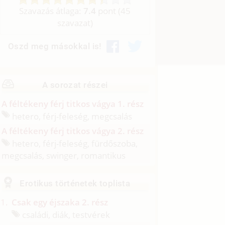
Szavazás átlaga:
7.4
pont (
45
szavazat)
Oszd meg másokkal is!
A sorozat részei
A féltékeny férj titkos vágya 1. rész
hetero, férj-feleség, megcsalás
A féltékeny férj titkos vágya 2. rész
hetero, férj-feleség, fürdőszoba,
megcsalás, swinger, romantikus
Erotikus történetek toplista
Csak egy éjszaka 2. rész
családi, diák, testvérek