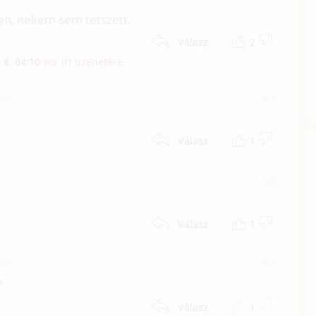
en, nekem sem tetszett.
2
Válasz
 8. 04:10
-kor írt üzenetére.
36
#3
1
Válasz
#2
1
Válasz
00
#1
?
1
Válasz