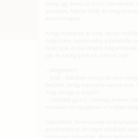
pedig úgy élvezi az én kis szerelmem,
gondolok, folyton feláll, én meg kive
érzem magam.
Ahogy közeledik az este, lassan rádö
dolgoztam. Szerencsére a határidők mi
felpörgök, és pár dolgot még elintézek.
zár, és kopog a két kis aranyos cipő.
– Megjöttem!
– Szia! – kiabálom vissza, de nem megy
betűket, pedig mennyire vártam már,
még mindig az enyém!
– Lefürdök gyors! – Mondja kedves hang
meztelen kis tipegéssel a fürdőbe meg
Hátradőlök. Szomorúnak és bizonytal
gondolataimat, és végre elindulok utá
kedvesem sziluettjét, ahogy bekeni ma