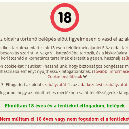
Írók
Tölts fel Te is!
Címkék
Kereső
VIP
Egyéb
az oldalra történő belépés előtt figyelmesen olvasd el az a
keny férj titkos vágya 2. rész
otikus tartalma miatt csak 18 éven felülieknek ajánlott! Az oldal tar
j titkos vágya 2. rész
t besorolás szerinti V. vagy VI. kategóriába tartozik, és a kiskorúakra
 korlátoznád a korhatáros tartalmak elérését a gépen, használj
szű
n cookie-kat ("sütiket") használunk, hogy biztonságos böngészés me
ágya 1. rész (hetero, férj-feleség, megcsalás)
lhasználói élményt nyújthassuk látogatóinknak. (
További informáci
Cookie beállítások
nk. Mintha mindketten csak a másik
Elfogadod az oldal
szabályzatát
és az
adatkezelési szabályzatot
.
obilomat lesem folyamatosan, de semmi és újra
lfogadod, hogy az oldalt teljes mértékben saját felelősségedre látog
 nem haragszom rá. Csak jó lenne tudni, hogy mit
m megy. Mióta reggel közölte velem, hogy a szeretőm
Elmúltam 18 éves és a fentieket elfogadom, belépek
 előttem akarják végigcsinálni, csak kavarognak
anó képek. Azok a legrosszabbak... Elképzelem,
Nem múltam el 18 éves vagy nem fogadom el a fentieke
egy erős, nagyfarkú férfi, hatalmas férfiasságát