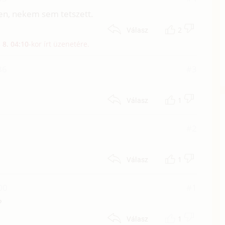
en, nekem sem tetszett.
2
Válasz
 8. 04:10
-kor írt üzenetére.
36
#3
1
Válasz
#2
1
Válasz
00
#1
?
1
Válasz