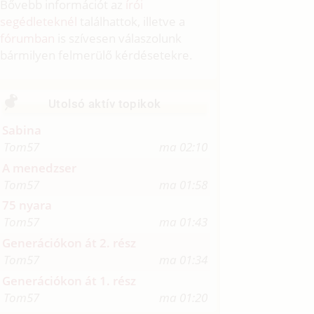
Bővebb információt az
írói
segédleteknél
találhattok, illetve a
fórumban
is szívesen válaszolunk
bármilyen felmerülő kérdésetekre.
Utolsó aktív topikok
Sabina
Tom57
ma 02:10
A menedzser
Tom57
ma 01:58
75 nyara
Tom57
ma 01:43
Generációkon át 2. rész
Tom57
ma 01:34
Generációkon át 1. rész
Tom57
ma 01:20