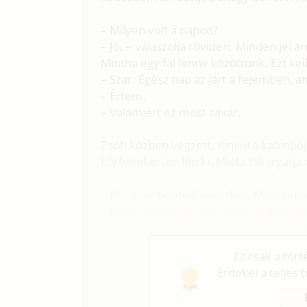
– Milyen volt a napod?
– Jó. – válaszolja röviden. Minden jel 
Mintha egy fal lenne közöttünk. Ezt kel
– Szar. Egész nap az járt a fejemben, a
– Értem.
– Valamiért ez most zavar.
Zsófi közben végzett. Kinyúl a kabinbó
körbetekerten lép ki. Mióta takargatja
– Mi zavar benne? – kérdezi. Most tény
– Nem tudom. Tudom, hogy nyitott há
érdekeljen, de valamiért féltékeny vag
Ez csak a tör
Érdekel a teljes 