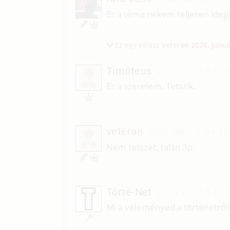
Ez a téma nekem teljesen ideg
Ez egy válasz
veteran
2026. július
Timóteus
2026. július 8. 05:
T
Ez a szerelem. Tetszik.
veteran
2026. július 8. 04:10
V
Nem tetszet. talán 3p.
Törté-Net
2026. július 8. 00:
Mi a véleményed a történetről