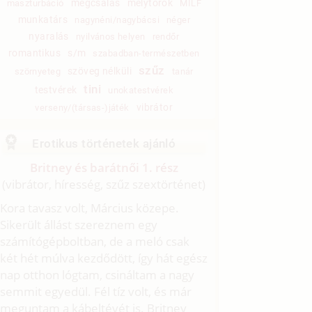
megcsalás
mélytorok
maszturbáció
MILF
munkatárs
nagynéni/nagybácsi
néger
nyaralás
nyilvános helyen
rendőr
romantikus
s/m
szabadban-természetben
szűz
szöveg nélküli
szörnyeteg
tanár
tini
testvérek
unokatestvérek
vibrátor
verseny/(társas-)játék
Erotikus történetek ajánló
Britney és barátnői 1. rész
(vibrátor, híresség, szűz szextörténet)
Kora tavasz volt, Március közepe.
Sikerült állást szereznem egy
számítógépboltban, de a meló csak
két hét múlva kezdődött, így hát egész
nap otthon lógtam, csináltam a nagy
semmit egyedül. Fél tíz volt, és már
meguntam a kábeltévét is. Britney