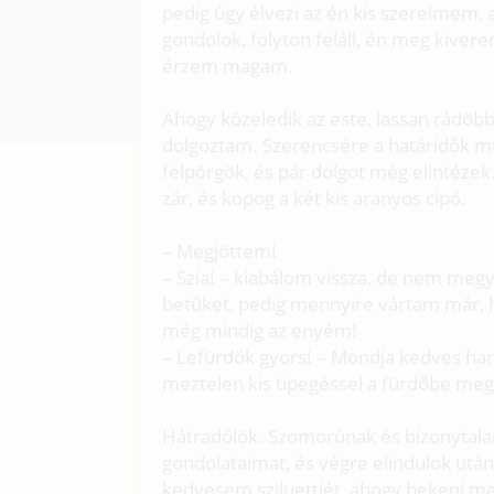
pedig úgy élvezi az én kis szerelmem,
gondolok, folyton feláll, én meg kive
érzem magam.
Ahogy közeledik az este, lassan rádö
dolgoztam. Szerencsére a határidők mi
felpörgök, és pár dolgot még elintézek.
zár, és kopog a két kis aranyos cipő.
– Megjöttem!
– Szia! – kiabálom vissza, de nem megy
betűket, pedig mennyire vártam már,
még mindig az enyém!
– Lefürdök gyors! – Mondja kedves hang
meztelen kis tipegéssel a fürdőbe meg
Hátradőlök. Szomorúnak és bizonytal
gondolataimat, és végre elindulok utá
kedvesem sziluettjét, ahogy bekeni ma