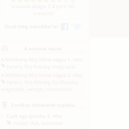
Szavazás átlaga:
7.4
pont (
45
szavazat)
Oszd meg másokkal is!
A sorozat részei
A féltékeny férj titkos vágya 1. rész
hetero, férj-feleség, megcsalás
A féltékeny férj titkos vágya 2. rész
hetero, férj-feleség, fürdőszoba,
megcsalás, swinger, romantikus
Erotikus történetek toplista
Csak egy éjszaka 2. rész
családi, diák, testvérek