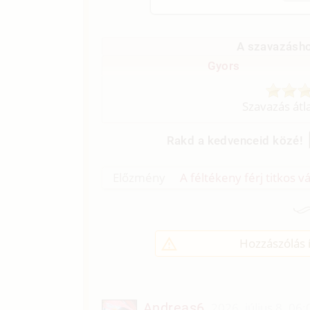
A szavazásho
Gyors
Szavazás átl
Rakd a kedvenceid közé!
Előzmény
A féltékeny férj titkos v
Hozzászólás í
Andreas6
2026. július 8. 06: