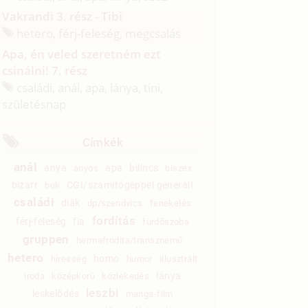
Vakrandi 3. rész - Tibi
hetero, férj-feleség, megcsalás
Apa, én veled szeretném ezt
csinálni! 7. rész
családi, anál, apa, lánya, tini,
születésnap
Címkék
anál
anya
apa
bilincs
anyós
biszex
bizarr
CGI/számítógéppel generált
buli
családi
diák
dp/szendvics
fenekelés
fordítás
férj-feleség
fia
fürdőszoba
gruppen
hermafrodita/transznemű
hetero
homo
híresség
humor
illusztrált
lánya
iroda
középkorú
közlekedés
leszbi
leskelődés
manga-film