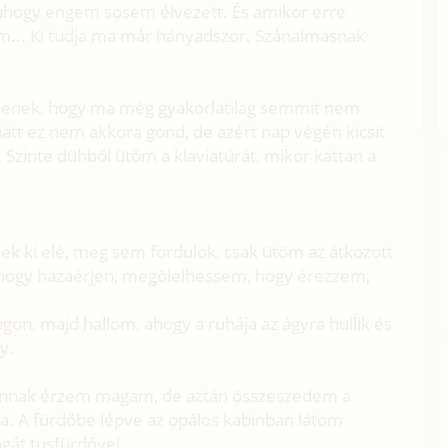
 ahogy engem sosem élvezett. És amikor erre
rem... Ki tudja ma már hányadszor. Szánalmasnak
bbenek, hogy ma még gyakorlatilag semmit nem
att ez nem akkora gond, de azért nap végén kicsit
 Szinte dühből ütöm a klaviatúrát, mikor kattan a
ek ki elé, meg sem fordulok, csak ütöm az átkozott
 hogy hazaérjen, megölelhessem, hogy érezzem,
on, majd hallom, ahogy a ruhája az ágyra hullik és
y.
annak érzem magam, de aztán összeszedem a
na. A fürdőbe lépve az opálos kabinban látom
gát tusfürdővel.