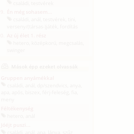
családi, testvérek
Én még sohasem...
családi, anál, testvérek, tini,
verseny/
(társas-)játék, fordítás
Az új élet 1. rész
hetero, középkorú, megcsalás,
swinger
Mások épp ezeket olvassák
Gruppen anyámékkal
családi, anál, dp/
szendvics, anya,
apa, após, biszex, férj-feleség, fia,
meny
Féltékenység
hetero, anál
Jóéjt puszi...
családi, anál, apa, lánya, szűz