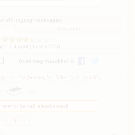
z VIP-tagsági szükséges!
Részletes
aga:
7.4
pont (
45
szavazat)
Oszd meg másokkal is!
ágya 1. rész (hetero, férj-feleség, megcsalás)
rásához be kell jelentkezned!
1
03
#4