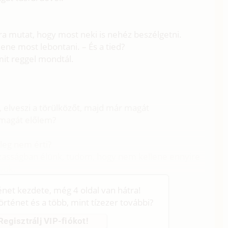
arra mutat, hogy most neki is nehéz beszélgetni.
lene most lebontani. – És a tied?
mit reggel mondtál.
l, elveszi a törülközőt, majd már magát
 magát előlem?
leg nem érti?
zasságban élünk, tudom, hogy nem kellene ennyire
yok.
ténet kezdete, még 4 oldal van hátra!
történet és a több, mint tízezer további?
Regisztrálj VIP-fiókot!