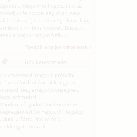
Spears új klipje ment egész nap, az
mondjuk feldobott egy kicsit, new
akárcsak az új Christina Aguilera - klip,
amiben bikiniben nyomult. Basszus,
ezek a csajok nagyon tutik...
Tovább a teljes történetre
Írók kerestetnek!
Ha szeretnéd magad kipróbálni
íróként/fordítóként, akkor gyere,
mutasd meg a nagyközönségnek,
hogy mit tudsz!
Minden elfogadott történetért és
képregényért 30 napos VIP tagságit
adunk a Törté-Net-re és a
Goldengate.hu
-ra is!