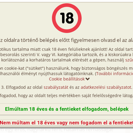
Írók
Tölts fel Te is!
Címkék
Kereső
VIP
Egyéb
az oldalra történő belépés előtt figyelmesen olvasd el az a
keny férj titkos vágya 2. rész
otikus tartalma miatt csak 18 éven felülieknek ajánlott! Az oldal tar
j titkos vágya 2. rész
t besorolás szerinti V. vagy VI. kategóriába tartozik, és a kiskorúakra
 korlátoznád a korhatáros tartalmak elérését a gépen, használj
szű
n cookie-kat ("sütiket") használunk, hogy biztonságos böngészés me
ágya 1. rész (hetero, férj-feleség, megcsalás)
lhasználói élményt nyújthassuk látogatóinknak. (
További informáci
Cookie beállítások
nk. Mintha mindketten csak a másik
Elfogadod az oldal
szabályzatát
és az
adatkezelési szabályzatot
.
obilomat lesem folyamatosan, de semmi és újra
lfogadod, hogy az oldalt teljes mértékben saját felelősségedre látog
 nem haragszom rá. Csak jó lenne tudni, hogy mit
m megy. Mióta reggel közölte velem, hogy a szeretőm
Elmúltam 18 éves és a fentieket elfogadom, belépek
 előttem akarják végigcsinálni, csak kavarognak
anó képek. Azok a legrosszabbak... Elképzelem,
Nem múltam el 18 éves vagy nem fogadom el a fentieke
egy erős, nagyfarkú férfi, hatalmas férfiasságát