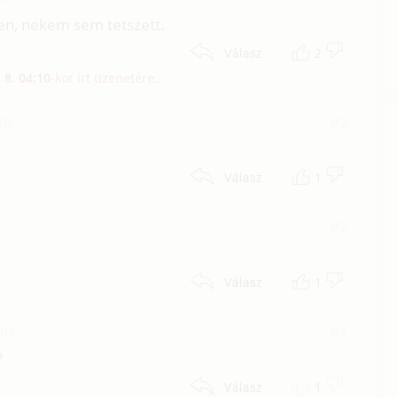
en, nekem sem tetszett.
2
Válasz
 8. 04:10
-kor írt üzenetére.
36
#3
1
Válasz
#2
1
Válasz
00
#1
?
1
Válasz