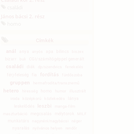
családi
János bácsi 2. rész
homo
Címkék
anál
anya
apa
bilincs
anyós
biszex
bizarr
CGI/számítógéppel generált
buli
családi
diák
dp/szendvics
fenekelés
fordítás
férj-feleség
fia
fürdőszoba
gruppen
hermafrodita/transznemű
hetero
homo
híresség
humor
illusztrált
lánya
iroda
középkorú
közlekedés
leszbi
leskelődés
manga-film
megcsalás
mélytorok
maszturbáció
MILF
munkatárs
nagynéni/nagybácsi
néger
nyaralás
nyilvános helyen
rendőr