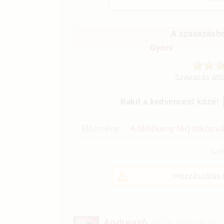
A szavazásho
Gyors
Szavazás átl
Rakd a kedvenceid közé!
Előzmény
A féltékeny férj titkos v
Hozzászólás í
Andreas6
2026. július 8. 06: