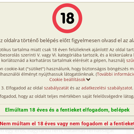
Írók
Tölts fel Te is!
Címkék
Kereső
VIP
Egyéb
az oldalra történő belépés előtt figyelmesen olvasd el az a
keny férj titkos vágya 2. rész
otikus tartalma miatt csak 18 éven felülieknek ajánlott! Az oldal tar
j titkos vágya 2. rész
t besorolás szerinti V. vagy VI. kategóriába tartozik, és a kiskorúakra
 korlátoznád a korhatáros tartalmak elérését a gépen, használj
szű
n cookie-kat ("sütiket") használunk, hogy biztonságos böngészés me
ágya 1. rész (hetero, férj-feleség, megcsalás)
lhasználói élményt nyújthassuk látogatóinknak. (
További informáci
Cookie beállítások
nk. Mintha mindketten csak a másik
Elfogadod az oldal
szabályzatát
és az
adatkezelési szabályzatot
.
obilomat lesem folyamatosan, de semmi és újra
lfogadod, hogy az oldalt teljes mértékben saját felelősségedre látog
 nem haragszom rá. Csak jó lenne tudni, hogy mit
m megy. Mióta reggel közölte velem, hogy a szeretőm
Elmúltam 18 éves és a fentieket elfogadom, belépek
 előttem akarják végigcsinálni, csak kavarognak
anó képek. Azok a legrosszabbak... Elképzelem,
Nem múltam el 18 éves vagy nem fogadom el a fentieke
egy erős, nagyfarkú férfi, hatalmas férfiasságát