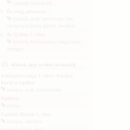
családi, testvérek
Én még sohasem...
családi, anál, testvérek, tini,
verseny/
(társas-)játék, fordítás
Az új élet 1. rész
hetero, középkorú, megcsalás,
swinger
Mások épp ezeket olvassák
A bátyám csaja 3. rész - Kovász
kerül a cipóba
hetero, anál, közlekedés
Nyéken
homo
Családi fészek 1. rész
hetero, vibrátor
Családi kör 2. rész