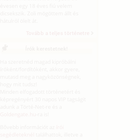
évesen egy 18 éves fiú velem
dicsekszik. Zoli mögöttem állt és
hátulról ölelt át.
Tovább a teljes történetre
Írók kerestetnek!
Ha szeretnéd magad kipróbálni
íróként/fordítóként, akkor gyere,
mutasd meg a nagyközönségnek,
hogy mit tudsz!
Minden elfogadott történetért és
képregényért 30 napos VIP tagságit
adunk a Törté-Net-re és a
Goldengate.hu
-ra is!
Bővebb információt az
írói
segédleteknél
találhattok, illetve a