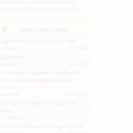
fórumban
is szívesen válaszolunk
bármilyen felmerülő kérdésetekre.
Utolsó aktív topikok
Egy viharos éjszaka után 2. rész
vasas62
ma 13:05
Jegyzőnő
vasas62
ma 12:56
Utazások a világban 8. (befejező)
rész - A Lago Maggiore partján
csodá
vasas62
ma 12:41
Petráék felfedezik a világot 2-4.
rész
Timóteus
ma 11:31
Petráék felfedezik a világot 1. rész