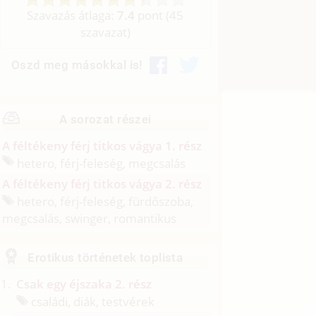
Szavazás átlaga:
7.4
pont (
45
szavazat)
Oszd meg másokkal is!
A sorozat részei
A féltékeny férj titkos vágya 1. rész
hetero, férj-feleség, megcsalás
A féltékeny férj titkos vágya 2. rész
hetero, férj-feleség, fürdőszoba,
megcsalás, swinger, romantikus
Erotikus történetek toplista
Csak egy éjszaka 2. rész
családi, diák, testvérek