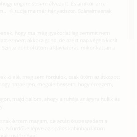
 ahogy engem sosem élvezett. És amikor erre
rem... Ki tudja ma már hányadszor. Szánalmasnak
bbenek, hogy ma még gyakorlatilag semmit nem
att ez nem akkora gond, de azért nap végén kicsit
 Szinte dühből ütöm a klaviatúrát, mikor kattan a
ek ki elé, meg sem fordulok, csak ütöm az átkozott
 hogy hazaérjen, megölelhessem, hogy érezzem,
on, majd hallom, ahogy a ruhája az ágyra hullik és
y.
annak érzem magam, de aztán összeszedem a
na. A fürdőbe lépve az opálos kabinban látom
gát tusfürdővel.