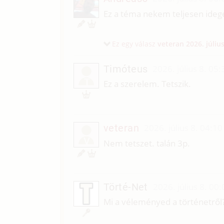
Ez a téma nekem teljesen ideg
Ez egy válasz
veteran
2026. július
Timóteus
2026. július 8. 05:
T
Ez a szerelem. Tetszik.
veteran
2026. július 8. 04:10
V
Nem tetszet. talán 3p.
Törté-Net
2026. július 8. 00:
Mi a véleményed a történetről