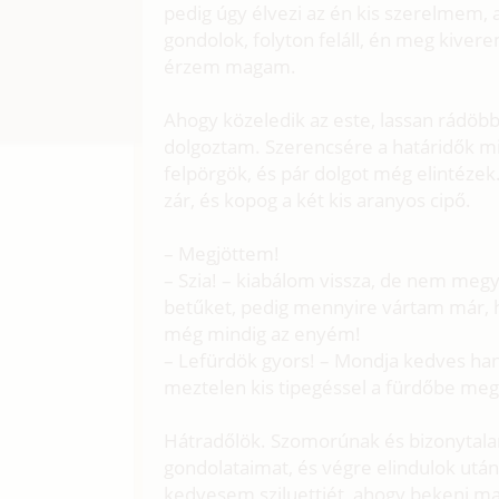
pedig úgy élvezi az én kis szerelmem,
gondolok, folyton feláll, én meg kive
érzem magam.
Ahogy közeledik az este, lassan rádö
dolgoztam. Szerencsére a határidők mi
felpörgök, és pár dolgot még elintézek.
zár, és kopog a két kis aranyos cipő.
– Megjöttem!
– Szia! – kiabálom vissza, de nem megy
betűket, pedig mennyire vártam már,
még mindig az enyém!
– Lefürdök gyors! – Mondja kedves hang
meztelen kis tipegéssel a fürdőbe meg
Hátradőlök. Szomorúnak és bizonytal
gondolataimat, és végre elindulok utá
kedvesem sziluettjét, ahogy bekeni ma