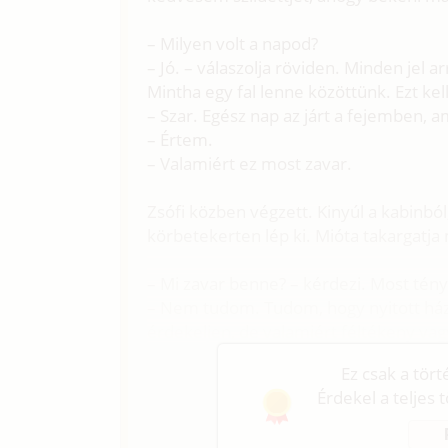
– Milyen volt a napod?
– Jó. – válaszolja röviden. Minden jel 
Mintha egy fal lenne közöttünk. Ezt kel
– Szar. Egész nap az járt a fejemben, a
– Értem.
– Valamiért ez most zavar.
Zsófi közben végzett. Kinyúl a kabinbó
körbetekerten lép ki. Mióta takargatja
– Mi zavar benne? – kérdezi. Most tény
– Nem tudom. Tudom, hogy nyitott há
érdekeljen, de valamiért féltékeny vag
Ez csak a tör
Érdekel a teljes 