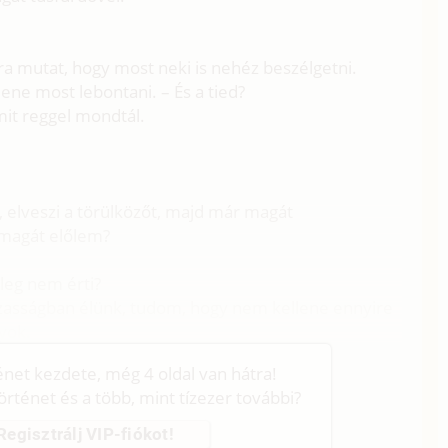
arra mutat, hogy most neki is nehéz beszélgetni.
lene most lebontani. – És a tied?
mit reggel mondtál.
l, elveszi a törülközőt, majd már magát
 magát előlem?
leg nem érti?
zasságban élünk, tudom, hogy nem kellene ennyire
yok.
ténet kezdete, még 4 oldal van hátra!
történet és a több, mint tízezer további?
Regisztrálj VIP-fiókot!