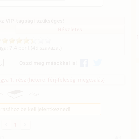
z VIP-tagsági szükséges!
Részletes
aga:
7.4
pont (
45
szavazat)
Oszd meg másokkal is!
ágya 1. rész (hetero, férj-feleség, megcsalás)
rásához be kell jelentkezned!
1
03
#4