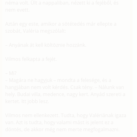
néma volt. Ült a nappaliban, nézett ki a fejéből, és
nem evett.
Aztán egy este, amikor a sötétedés már ellepte a
szobát, Valéria megszólalt:
– Anyának át kell költöznie hozzánk.
Vilmos felkapta a fejét.
– Mi?
– Magára ne hagyjuk – mondta a felesége, és a
hangjában nem volt kérdés. Csak tény. – Nálunk van
hely. Budai villa, medence, nagy kert. Anyád szereti a
kertet. Itt jobb lesz.
Vilmos nem ellenkezett. Tudta, hogy Valériának igaza
van. Azt is tudta, hogy valami mást is jelent ez a
döntés, de akkor még nem merte megfogalmazni.