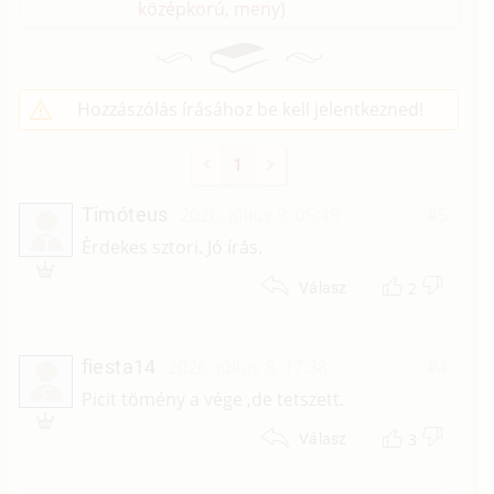
középkorú, meny)
Hozzászólás írásához be kell jelentkezned!
1
Timóteus
2026. július 9. 05:49
#5
T
Érdekes sztori. Jó írás.
2
Válasz
fiesta14
2026. július 8. 17:38
#4
F
Picit tömény a vége ,de tetszett.
3
Válasz