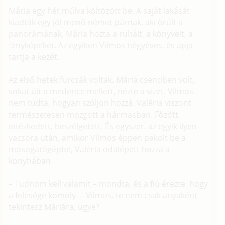
Mária egy hét múlva költözött be. A saját lakását
kiadták egy jól menő német párnak, aki örült a
panorámának. Mária hozta a ruháit, a könyveit, a
fényképeket. Az egyiken Vilmos négyéves, és apja
tartja a kezét.
Az első hetek furcsák voltak. Mária csendben volt,
sokat ült a medence mellett, nézte a vizet. Vilmos
nem tudta, hogyan szóljon hozzá. Valéria viszont
természetesen mozgott a hármasban. Főzött,
intézkedett, beszélgetett. És egyszer, az egyik ilyen
vacsora után, amikor Vilmos éppen pakolt be a
mosogatógépbe, Valéria odalépett hozzá a
konyhában.
– Tudnom kell valamit – mondta, és a fiú érezte, hogy
a felesége komoly. – Vilmos, te nem csak anyaként
tekintesz Máriára, ugye?