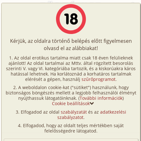
Főoldal
/
Történetek
/
Családi
/
Anya és feleség 2. rész
Történetek
Anya és feleség 2. rész
Képregények
Kérjük, az oldalra történő belépés előtt figyelmesen
Filmek
olvasd el az alábbiakat!
családi
,
anál
,
anya
,
anyós
,
apa
,
férj-feleség
,
fia
,
Írók
középkorú
,
meny
Az oldal erotikus tartalma miatt csak 18 éven felülieknek
ajánlott! Az oldal tartalmai az Mttv. által rögzített besorolás
Tölts
modellgyujto
szerinti V. vagy VI. kategóriába tartozik, és a kiskorúakra káros
Címkék
hatással lehetnek. Ha korlátoznád a korhatáros tartalmak
fel
elérését a gépen, használj
szűrőprogramot
.
Szavazás átlaga:
8.77
pont (
77
szavazat)
Kereső
A weboldalon cookie-kat ("sütiket") használunk, hogy
Te
Megjelenés:
2026. július 8.
biztonságos böngészés mellett a legjobb felhasználói élményt
VIP
nyújthassuk látogatóinknak. (
További információk
)
Hossz:
20 488 karakter
is!
Cookie beállítások
Elolvasva:
1 769 alkalommal
Fórum
Elfogadod az oldal
szabályzatát
és az
adatkezelési
szabályzatot
.
Versenyeink
Előzmény
Anya és feleség 1. rész (családi, anál,
Elfogadod, hogy az oldalt teljes mértékben saját
anya, anyós, apa, férj-feleség, fia,
Ügyfélszolgálat
felelősségedre látogatod.
középkorú, meny)
Írói segédletek