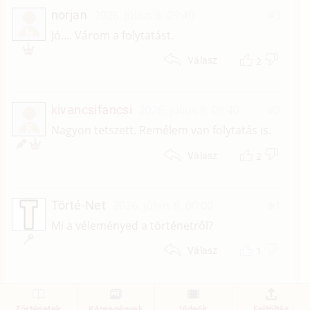
norjan
2026. július 8. 09:40
#3
N
Jó.... Várom a folytatást.
2
Válasz
kivancsifancsi
2026. július 8. 08:40
#2
K
Nagyon tetszett. Remélem van folytatás is.
2
Válasz
Törté-Net
2026. július 8. 00:00
#1
Mi a véleményed a történetről?
1
Válasz
1
Történetek
Képregények
Videók
Feltöltés