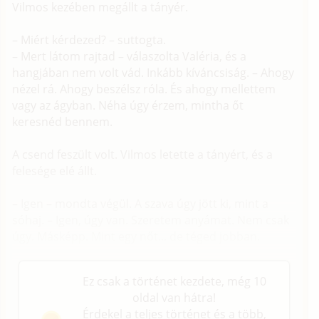
Vilmos kezében megállt a tányér.
– Miért kérdezed? – suttogta.
– Mert látom rajtad – válaszolta Valéria, és a
hangjában nem volt vád. Inkább kíváncsiság. – Ahogy
nézel rá. Ahogy beszélsz róla. És ahogy mellettem
vagy az ágyban. Néha úgy érzem, mintha őt
keresnéd bennem.
A csend feszült volt. Vilmos letette a tányért, és a
felesége elé állt.
– Igen – mondta végül. A szava úgy jött ki, mint a
sóhaj. – Igen, úgy van. Szeretem anyámat. Nem csak
úgy. Másképp. Mint egy nőt... de téged jobban.
Ez csak a történet kezdete, még 10
oldal van hátra!
Érdekel a teljes történet és a több,