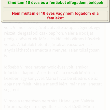
Elmúltam 18 éves és a fentieket elfogadom, belépek
(Minden résztvevő a képzelet szülötte (így nincs vérségi
GyIK / FAQ
kapcsolat közöttük), a valósággal való bármilyen egyezés
Nem múltam el 18 éves vagy nem fogadom el a
a véletlen műve.)
Impresszum
fentieket
A boldog házasság első két évében minden tökéletes
E-mail küldése
volt. Vilmos levizsgázott, átvette az apja cégének egy
részét, de igazából csak papíron. Valéria irodáját
pedig kibővítették. Mária és Idősebb Vilmos büszkék
voltak. A fiatalok hetente jártak át vacsorázni, az
anyós láthatóan imádta a menyét. Talán túlságosan
is.
Idősebb Vilmos hatvannyolc éves volt, amikor
infarktust kapott. A kertben ült, a rózsák között, a
kezében egy könyvvel. Mária hívta be ebédre, de az
apja nem felelt. Mire a mentő kiért, már nem lehetett
segíteni.
Vilmos a temetésen nem sírt. Utána igen. Valéria
három napig nem engedte ki a kezei közül. Mária