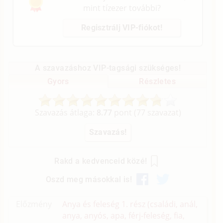
mint tízezer további?
Regisztrálj VIP-fiókot!
A szavazáshoz VIP-tagsági szükséges!
Gyors
Részletes
Szavazás átlaga:
8.77
pont (
77
szavazat)
Rakd a kedvenceid közé!
Oszd meg másokkal is!
Előzmény
Anya és feleség 1. rész (családi, anál,
anya, anyós, apa, férj-feleség, fia,