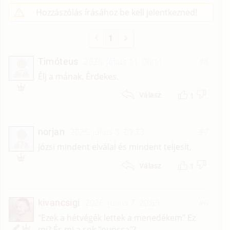
Hozzászólás írásához be kell jelentkezned!
1
Timóteus
2026. július 11. 06:11
#8
T
Élj a mának. Érdekes.
1
Válasz
norjan
2026. július 8. 09:23
#7
N
Józsi mindent elválal és mindent teljesít,
1
Válasz
kivancsigi
2026. július 7. 20:59
#6
"Ezek a hétvégék lettek a menedékem" Ez
mi? És mi a sok "puncsa"?