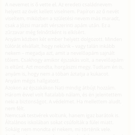
A nevemet is ő vette el. Az eredeti családnevem
helyett az övét kellett viselnem. Papíron az ő nevét
viseltem, miközben a születési nevem más maradt,
csak a Józsi maradt vérszerinti apám után. Ez a
zűrzavar még felnőttként is elkísért.
Anyám közben két ember helyett dolgozott. Minden
túlórát elvállalt, hogy nekünk – vagy talán inkább
nekem – megadja azt, amit a nevelőapám sajnált
tőlem. Csakhogy amikor éjszakás volt, a nevelőapám
is eltűnt. Azt mondta, horgászni megy. Tudtam én is,
anyám is, hogy nem a tóban áztatja a kukacot.
Anyám mégis hallgatott.
Azokon az éjszakákon Nati mindig átbújt hozzám.
Három évvel volt fiatalabb nálam, és én jelentettem
neki a biztonságot. A védelmet. Ha mellettem aludt,
nem félt.
Nemcsak testvérek voltunk, hanem igaz barátok is.
Általános iskolában sokat csúfolták a fülei miatt.
Sokáig nem mondta el nekem, mi történik vele.