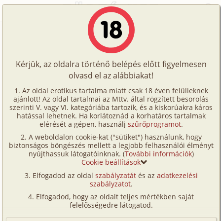
Főoldal
/
Történetek
/
Hetero
/
Végső elhatározás 1. rész
Történetek
Végső elhatározás 1. rész
Képregények
Kérjük, az oldalra történő belépés előtt figyelmesen
Filmek
olvasd el az alábbiakat!
hetero
,
anál
,
fenekelés
,
idős
,
középkorú
,
Írók
munkatárs
,
szobalány/
lakáj
,
szűz
,
fürdőszoba
,
Az oldal erotikus tartalma miatt csak 18 éven felülieknek
ajánlott! Az oldal tartalmai az Mttv. által rögzített besorolás
Tölts
szabadban-természetben
szerinti V. vagy VI. kategóriába tartozik, és a kiskorúakra káros
Nazar
Címkék
hatással lehetnek. Ha korlátoznád a korhatáros tartalmak
fel
elérését a gépen, használj
szűrőprogramot
.
Kereső
A weboldalon cookie-kat ("sütiket") használunk, hogy
Te
Szavazás átlaga:
8.08
pont (
63
szavazat)
biztonságos böngészés mellett a legjobb felhasználói élményt
VIP
nyújthassuk látogatóinknak. (
További információk
)
Megjelenés:
2026. július 7.
is!
Cookie beállítások
Hossz:
27 835 karakter
Fórum
Elfogadod az oldal
szabályzatát
és az
adatkezelési
Elolvasva:
823 alkalommal
szabályzatot
.
Versenyeink
Elfogadod, hogy az oldalt teljes mértékben saját
Folytatás
Végső elhatározás 2. rész (családi,
Ügyfélszolgálat
felelősségedre látogatod.
idős, középkorú, munkatárs,
Írói segédletek