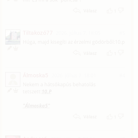
1
Válasz
Tiltakozó77
2026. július 7. 18:05
#5
Húga, majd kisegíti az érzelmi gödörből:10.p
1
Válasz
Álmoska5
2026. július 7. 18:01
#4
Á
Nekem a hátsókapús behatolás
tetszett:
10.P
"Álmoska5"
1
Válasz