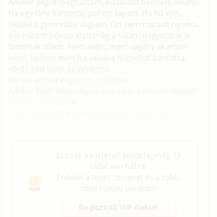
Amikor végre megtudtam, elszakadt bennem valami.
Ha egy lány bántotta, pofont kapott. Ha fiú volt,
ököllel a gyomrába vágtam. Ott nem maradt nyoma.
Két-három hónap alatt még a nálam nagyobbak is
tartottak tőlem. Nem azért, mert vagány akartam
lenni, hanem mert ha valaki a húgomat bántotta,
vörös köd szállt az agyamra.
Persze emiatt engem is csúfoltak.
Amikor Natit kézen fogva kísértem, a hátunk mögött
sokszor skandálták:
– Két szerelmes pár, mindenhova együtt jár!
Eleinte rosszul esett. Aztán megszoktam. Végül ők is
megunták.
Ez csak a történet kezdete, még 13
oldal van hátra!
Érdekel a teljes történet és a több,
mint tízezer további?
Regisztrálj VIP-fiókot!