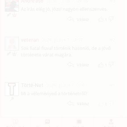
Andreas6
2026. július 7. 09:18
#3
Az írás elég jó, Józsi nagyon ellenszenves.
1
Válasz
veteran
2026. július 7. 02:37
#2
V
Sok fiatal fiuval történik hasonló, de a jövő
története várat magára.
1
Válasz
Törté-Net
2026. július 7. 00:00
#1
Mi a véleményed a történetről?
1
Válasz
1