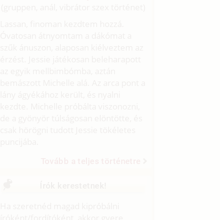
(gruppen, anál, vibrátor szex történet)
Lassan, finoman kezdtem hozzá.
Óvatosan átnyomtam a dákómat a
szűk ánuszon, alaposan kiélveztem az
érzést. Jessie játékosan beleharapott
az egyik mellbimbómba, aztán
bemászott Michelle alá. Az arca pont a
lány ágyékához került, és nyalni
kezdte. Michelle próbálta viszonozni,
de a gyönyör túlságosan elöntötte, és
csak hörögni tudott Jessie tökéletes
puncijába.
Tovább a teljes történetre
Írók kerestetnek!
Ha szeretnéd magad kipróbálni
íróként/fordítóként, akkor gyere,