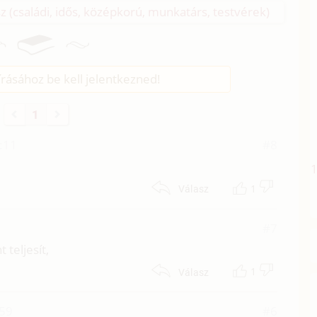
z (családi, idős, középkorú, munkatárs, testvérek)
rásához be kell jelentkezned!
1
6:11
#8
1
Válasz
#7
 teljesít,
1
Válasz
:59
#6