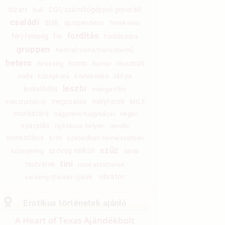
bizarr
CGI/számítógéppel generált
buli
családi
diák
dp/szendvics
fenekelés
fordítás
férj-feleség
fia
fürdőszoba
gruppen
hermafrodita/transznemű
hetero
homo
híresség
humor
illusztrált
lánya
iroda
középkorú
közlekedés
leszbi
leskelődés
manga-film
megcsalás
mélytorok
maszturbáció
MILF
munkatárs
nagynéni/nagybácsi
néger
nyaralás
nyilvános helyen
rendőr
romantikus
s/m
szabadban-természetben
szűz
szöveg nélküli
szörnyeteg
tanár
tini
testvérek
unokatestvérek
vibrátor
verseny/(társas-)játék
Erotikus történetek ajánló
A Heart of Texas Ajándékbolt