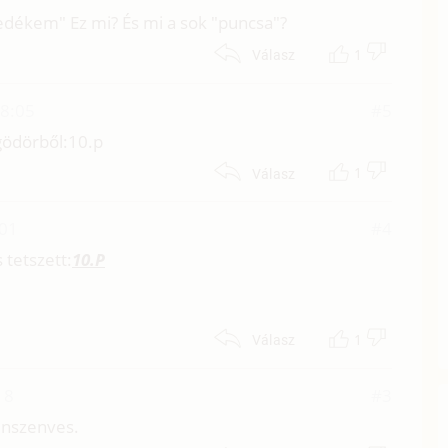
edékem" Ez mi? És mi a sok "puncsa"?
1
Válasz
18:05
#5
 gödörből:10.p
1
Válasz
:01
#4
tetszett:
10.P
1
Válasz
18
#3
lenszenves.