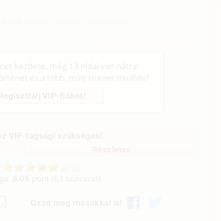
hátunk mögött sokszor skandálták:
t jár!
am. Végül ők is megunták.
énet kezdete, még 13 oldal van hátra!
történet és a több, mint tízezer további?
Regisztrálj VIP-fiókot!
z VIP-tagsági szükséges!
Részletes
aga:
8.08
pont (
63
szavazat)
Oszd meg másokkal is!