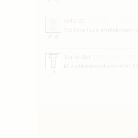
veteran
2026. július 7. 02:37
V
Sok fiatal fiuval történik hason
Törté-Net
2026. július 7. 00:
Mi a véleményed a történetről