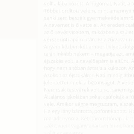
volt a lába között. A húgomat, Natit, a
Többet ordított velem, mint amennyit 
senki sem beszélt gyermekvédelemről, 
A nevemet is ő vette el. Az eredeti cs
az ő nevét viseltem, miközben a szüle
vérszerinti apám után. Ez a zűrzavar mé
Anyám közben két ember helyett dolgoz
talán inkább nekem – megadja azt, am
éjszakás volt, a nevelőapám is eltűnt.
hogy nem a tóban áztatja a kukacot. A
Azokon az éjszakákon Nati mindig átbú
jelentettem neki a biztonságot. A véde
Nemcsak testvérek voltunk, hanem igaz
Általános iskolában sokat csúfolták a 
vele. Amikor végre megtudtam, elsza
Ha egy lány bántotta, pofont kapott. H
maradt nyoma. Két-három hónap alatt
azért, mert vagány akartam lenni, han
szállt az agyamra.