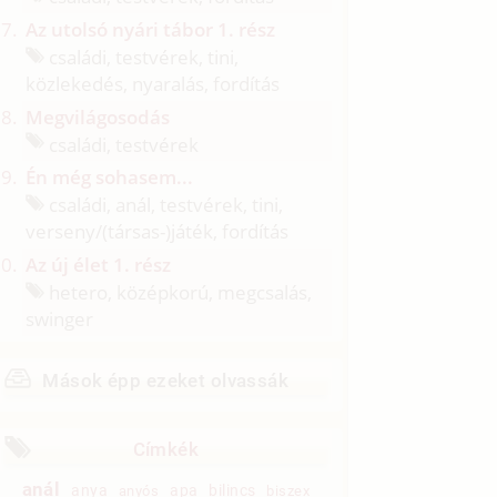
Az utolsó nyári tábor 1. rész
családi, testvérek, tini,
közlekedés, nyaralás, fordítás
Megvilágosodás
családi, testvérek
Én még sohasem...
családi, anál, testvérek, tini,
verseny/
(társas-)játék, fordítás
Az új élet 1. rész
hetero, középkorú, megcsalás,
swinger
Mások épp ezeket olvassák
Címkék
anál
anya
apa
bilincs
anyós
biszex