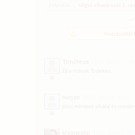
Folytatás
Végső elhatározás 2. rés
Hozzászólás í
Timóteus
2026. július 11. 0
T
Élj a mának. Érdekes.
norjan
2026. július 8. 09:23
N
Józsi mindent elválal és mindent
kivancsigi
2026. július 7. 20