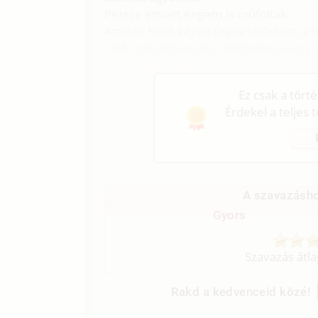
Persze emiatt engem is csúfoltak.
Amikor Natit kézen fogva kísértem, a 
– Két szerelmes pár, mindenhova együt
Eleinte rosszul esett. Aztán megszokt
Ez csak a tört
Érdekel a teljes 
A szavazásho
Gyors
Szavazás átl
Rakd a kedvenceid közé!