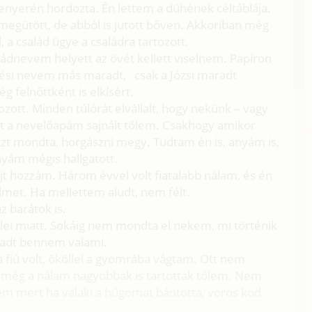
 tenyerén hordozta. Én lettem a dühének céltáblája.
megütött, de abból is jutott bőven. Akkoriban még
a család ügye a családra tartozott.
aládnevem helyett az övét kellett viselnem. Papíron
tési nevem más maradt, csak a Józsi maradt
g felnőttként is elkísért.
ott. Minden túlórát elvállalt, hogy nekünk – vagy
it a nevelőapám sajnált tőlem. Csakhogy amikor
 Azt mondta, horgászni megy. Tudtam én is, anyám is,
nyám mégis hallgatott.
jt hozzám. Három évvel volt fiatalabb nálam, és én
lmet. Ha mellettem aludt, nem félt.
 barátok is.
fülei miatt. Sokáig nem mondta el nekem, mi történik
kadt bennem valami.
a fiú volt, ököllel a gyomrába vágtam. Ott nem
 még a nálam nagyobbak is tartottak tőlem. Nem
em mert ha valaki a húgomat bántotta, vörös köd