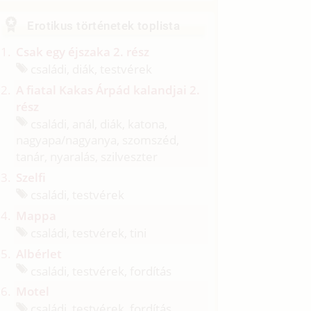
Erotikus történetek toplista
Csak egy éjszaka 2. rész
családi, diák, testvérek
A fiatal Kakas Árpád kalandjai 2.
rész
családi, anál, diák, katona,
nagyapa/
nagyanya, szomszéd,
tanár, nyaralás, szilveszter
Szelfi
családi, testvérek
Mappa
családi, testvérek, tini
Albérlet
családi, testvérek, fordítás
Motel
családi, testvérek, fordítás