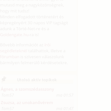
mutasd meg a nagyközönségnek,
hogy mit tudsz!
Minden elfogadott történetért és
képregényért 30 napos VIP tagságit
adunk a Törté-Net-re és a
Goldengate.hu
-ra is!
Bővebb információt az
írói
segédleteknél
találhattok, illetve a
fórumban
is szívesen válaszolunk
bármilyen felmerülő kérdésetekre.
Utolsó aktív topikok
Ágnes, a szomszédasszony
Tom57
ma 01:57
Zsuzsa, az unokanővérem
Tom57
ma 01:47