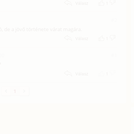
1
Válasz
#2
ló, de a jövő története várat magára.
1
Válasz
00
#1
?
1
Válasz
1