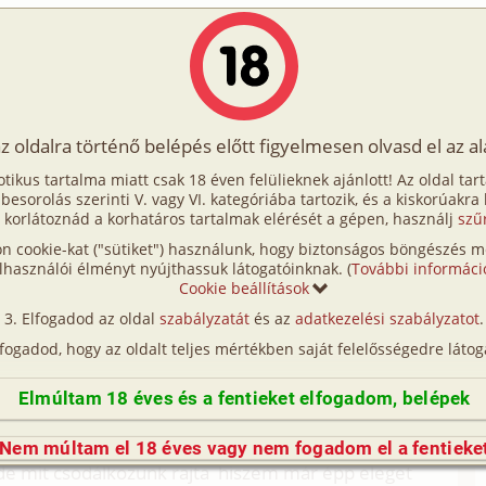
Írók
Tölts fel Te is!
Címkék
Kereső
VIP
Egyéb
az oldalra történő belépés előtt figyelmesen olvasd el az a
elhatározás 1. rész
otikus tartalma miatt csak 18 éven felülieknek ajánlott! Az oldal tar
atározás 1. rész
t besorolás szerinti V. vagy VI. kategóriába tartozik, és a kiskorúakra
 korlátoznád a korhatáros tartalmak elérését a gépen, használj
szű
n cookie-kat ("sütiket") használunk, hogy biztonságos böngészés me
z (családi, idős, középkorú, munkatárs, testvérek)
lhasználói élményt nyújthassuk látogatóinknak. (
További informáci
Cookie beállítások
t ki önmagából. Apám akkor hagyott el bennünket.
Elfogadod az oldal
szabályzatát
és az
adatkezelési szabályzatot
.
an, hanem mert kiderült, hogy anyám gyermeket
lfogadod, hogy az oldalt teljes mértékben saját felelősségedre látog
t, amikor apám indokolatlanul-vagy csak jó volt az
lt. Elvitte a pénzt, az autót, és vele együtt minden
Elmúltam 18 éves és a fentieket elfogadom, belépek
nt ott lesz mellettem.
tt a házba. Még apám helye ki sem hűlt, a
Nem múltam el 18 éves vagy nem fogadom el a fentieke
e mit csodálkozunk rajta hiszem már épp eleget