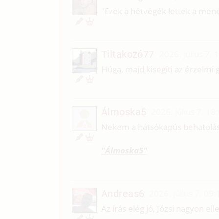
"Ezek a hétvégék lettek a men
Tiltakozó77
2026. július 7. 
Húga, majd kisegíti az érzelmi
Álmoska5
2026. július 7. 18
Á
Nekem a hátsókapús behatolás 
"Álmoska5"
Andreas6
2026. július 7. 09:
Az írás elég jó, Józsi nagyon el