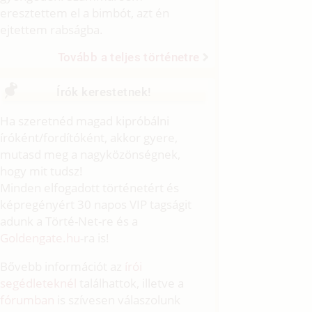
eresztettem el a bimbót, azt én
ejtettem rabságba.
Tovább a teljes történetre
Írók kerestetnek!
Ha szeretnéd magad kipróbálni
íróként/fordítóként, akkor gyere,
mutasd meg a nagyközönségnek,
hogy mit tudsz!
Minden elfogadott történetért és
képregényért 30 napos VIP tagságit
adunk a Törté-Net-re és a
Goldengate.hu
-ra is!
Bővebb információt az
írói
segédleteknél
találhattok, illetve a
fórumban
is szívesen válaszolunk