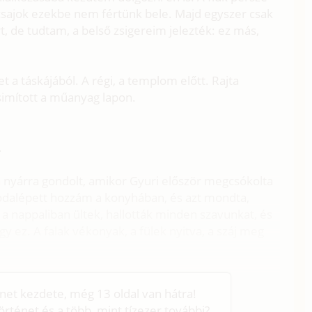
 csajok ezekbe nem fértünk bele. Majd egyszer csak
, de tudtam, a belső zsigereim jelezték: ez más,
 a táskájából. A régi, a templom előtt. Rajta
simított a műanyag lapon.
.
 nyárra gondolt, amikor Gyuri először megcsókolta
 odalépett hozzám a konyhában, és azt mondta,
a nappaliban ültek, hallották minden szavunkat, és
y ez. A falak vékonyak, a fülek nyitva, a száj meg
énet kezdete, még 13 oldal van hátra!
történet és a több, mint tízezer további?