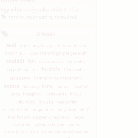
természetben
Egy viharos éjszaka után 2. rész
hetero, munkatárs, testvérek
Címkék
anál
anya
apa
bilincs
anyós
biszex
bizarr
CGI/számítógéppel generált
buli
családi
diák
dp/szendvics
fenekelés
fordítás
férj-feleség
fia
fürdőszoba
gruppen
hermafrodita/transznemű
hetero
homo
híresség
humor
illusztrált
lánya
iroda
középkorú
közlekedés
leszbi
leskelődés
manga-film
megcsalás
mélytorok
maszturbáció
MILF
munkatárs
nagynéni/nagybácsi
néger
nyaralás
nyilvános helyen
rendőr
romantikus
s/m
szabadban-természetben