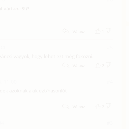
t várta
m:
9.P
1
Válasz
:04
#5
váncsi vagyok, hogy lehet ezt még fokozni.
2
Válasz
6. 11:00
#4
dek azoknak akik ezt/hasonlót
.
2
Válasz
04
#3