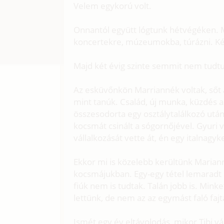
Velem egykorú volt.
Onnantól együtt lógtunk hétvégéken. M
koncertekre, múzeumokba, túrázni. Ké
Majd két évig szinte semmit nem tudtu
Az esküvőnkön Marriannék voltak, sőt a
mint tanúk. Család, új munka, küzdés az
összesodorta egy osztálytalálkozó után
kocsmát csinált a sógornőjével. Gyuri v
vállalkozását vette át, én egy italnagy
Ekkor mi is közelebb kerültünk Marian
kocsmájukban. Egy-egy tétel lemaradt a
fiúk nem is tudtak. Talán jobb is. Mink
lettünk, de nem az az egymást faló faj
Ismét egy év eltávolodás, mikor Tibi vá