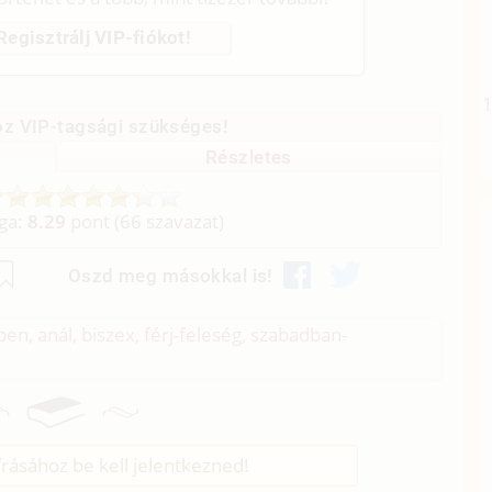
Regisztrálj VIP-fiókot!
z VIP-tagsági szükséges!
Részletes
aga:
8.29
pont (
66
szavazat)
Oszd meg másokkal is!
en, anál, biszex, férj-feleség, szabadban-
rásához be kell jelentkezned!