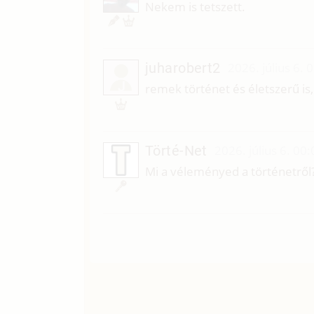
Nekem is tetszett.
juharobert2
2026. július 6. 
J
remek történet és életszerű is,
Törté-Net
2026. július 6. 00:
Mi a véleményed a történetről