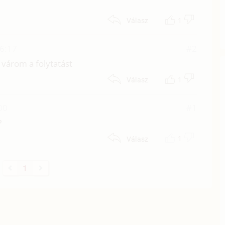
1
Válasz
06:17
#2
 várom a folytatást
1
Válasz
00
#1
?
1
Válasz
1