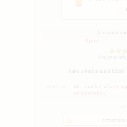
A szavazásho
Gyors
Szavazás átl
Rakd a kedvenceid közé!
Folytatás
Mariannék 2. rész (grupp
természetben)
Hozzászólás í