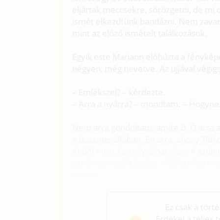
eljártak meccsekre, sörözgetni, de mi
ismét elkezdtünk bandázni. Nem zavart
mint az előző ismételt találkozások.
Egyik este Mariann előhúzta a fényképet
négyen, még nevetve. Az ujjával végig
– Emlékszel? – kérdezte.
– Arra a nyárra? – mondtam. – Hogyne
Nem arra gondoltam, amire ő. Ő arra a
a buszmegállóban. Én arra, ahogy Tibi
ebből most komolyabbat akar. A szülei 
senki nem szólt közbe. Vidéken így meg
csukva.
Ez csak a tört
Érdekel a teljes 