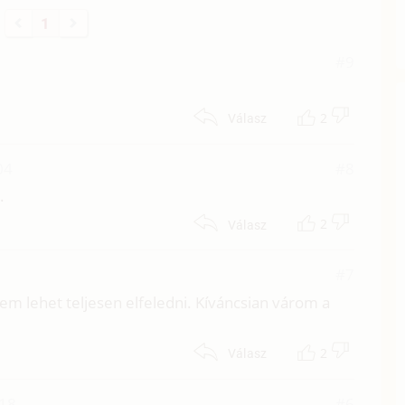
1
#9
2
Válasz
04
#8
.
2
Válasz
#7
em lehet teljesen elfeledni. Kíváncsian várom a
2
Válasz
:18
#6