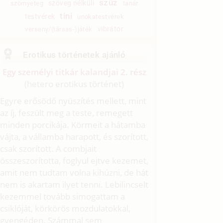
szűz
szöveg nélküli
szörnyeteg
tanár
tini
testvérek
unokatestvérek
vibrátor
verseny/(társas-)játék
Erotikus történetek ajánló
Egy személyi titkár kalandjai 2. rész
(hetero erotikus történet)
Egyre erősödő nyüszítés mellett, mint
az íj, feszült meg a teste, remegett
minden porcikája. Körmeit a hátamba
vájta, a vállamba harapott, és szorított,
csak szorított. A combjait
összeszorította, foglyul ejtve kezemet,
amit nem tudtam volna kihúzni, de hát
nem is akartam ilyet tenni. Lebilincselt
kezemmel tovább simogattam a
csiklóját, körkörös mozdulatokkal,
gyengéden. Számmal sem