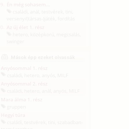
Én még sohasem...
családi, anál, testvérek, tini,
verseny/
(társas-)játék, fordítás
Az új élet 1. rész
hetero, középkorú, megcsalás,
swinger
Mások épp ezeket olvassák
Anyósommal 1. rész
családi, hetero, anyós, MILF
Anyósommal 2. rész
családi, hetero, anál, anyós, MILF
Mara álma 1. rész
gruppen
Hegyi túra
családi, testvérek, tini, szabadban-