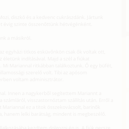
ozi, diszkó és a kedvenc cukrászdánk. Jártunk
t évig szinte összenőttünk hétvégénként.
nk a másikról.
z egyházi titkos esküvőnkön csak ők voltak ott,
 életünk indításával. Majd a szél a fiúkat
. Mi Mariannal ritkábban találkoztunk. Ő egy büfét,
illamossági szerelő volt. Tibi az apósom
kerben voltam adminisztrátor.
nal. Innen a nagykerből segítettem Mariannt a
 számláról, visszastornóztam szállítás után. Erről a
et Mariannal ez a titok összekovácsolt, barinők
ta, hanem lelki barátság, mindent is megbeszélő.
llalkozásába kezdtem dolgozni én is. A fiúk persze