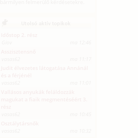
bármilyen felmerülő kérdésetekre.
Utolsó aktív topikok
Időstop 2. rész
Giov
ma 12:46
Asszisztensnő
vasas62
ma 11:17
Judit élvezetes látogatása Annánál
és a férjénél
vasas62
ma 11:01
Vallásos anyukák feláldozzák
magukat a fiaik megmentéséért 3.
rész
vasas62
ma 10:45
Osztálytársnők
vasas62
ma 10:32