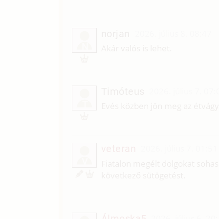
norjan
2026. július 8. 08:47
N
Akár valós is lehet.
Timóteus
2026. július 7. 07:
T
Evés közben jön meg az étvágy
veteran
2026. július 7. 01:51
V
Fiatalon megélt dolgokat sohas
következő sütögetést.
Álmoska5
2026. július 6. 20