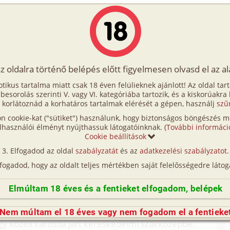
Írók
Tölts fel Te is!
Címkék
Kereső
VIP
Egyéb
az oldalra történő belépés előtt figyelmesen olvasd el az a
annék 1. rész
otikus tartalma miatt csak 18 éven felülieknek ajánlott! Az oldal tar
nnék 1. rész
t besorolás szerinti V. vagy VI. kategóriába tartozik, és a kiskorúakra
 korlátoznád a korhatáros tartalmak elérését a gépen, használj
szű
n cookie-kat ("sütiket") használunk, hogy biztonságos böngészés me
en, anál, biszex, férj-feleség, szabadban-
lhasználói élményt nyújthassuk látogatóinknak. (
További informáci
Cookie beállítások
Elfogadod az oldal
szabályzatát
és az
adatkezelési szabályzatot
.
volna, hogy ez lesz. De kezdjük az elején.
lfogadod, hogy az oldalt teljes mértékben saját felelősségedre látog
jem. Bár nem akkor, hiszen már a gimiből
Elmúltam 18 éves és a fentieket elfogadom, belépek
rátom. A haverjával, Gyurival mindig a csajok körül
em a nőkkel kapcsolatban. Gyuri magára maradt, és ő
Nem múltam el 18 éves vagy nem fogadom el a fentieke
egy közeli városba járt kereskedelmi szakközépbe.