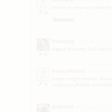
Á
Nekem ez most nem olyan min
"Álmoska5"
kivancsigi
2026. július 6. 17
Nagyon jó kezdet. Ezek után kí
kivancsifancsi
2026. július 
K
Szépen megírt történet. Örven
megtapasztalhatták. Gratulálok
Andreas6
2026. július 6. 09: