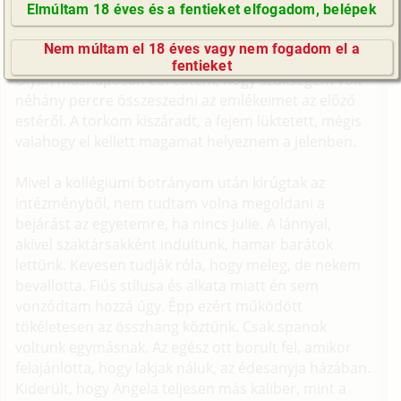
Elmúltam 18 éves és a fentieket elfogadom, belépek
(Minden résztvevő a képzelet szülötte (így nincs vérségi
GyIK / FAQ
kapcsolat közöttük), a valósággal való bármilyen egyezés
Nem múltam el 18 éves vagy nem fogadom el a
a véletlen műve.)
Impresszum
fentieket
Olyan másnaposan ébredtem, hogy szükségem volt
E-mail küldése
néhány percre összeszedni az emlékeimet az előző
estéről. A torkom kiszáradt, a fejem lüktetett, mégis
valahogy el kellett magamat helyeznem a jelenben.
Mivel a kollégiumi botrányom után kirúgtak az
intézményből, nem tudtam volna megoldani a
bejárást az egyetemre, ha nincs Julie. A lánnyal,
akivel szaktársakként indultunk, hamar barátok
lettünk. Kevesen tudják róla, hogy meleg, de nekem
bevallotta. Fiús stílusa és alkata miatt én sem
vonzódtam hozzá úgy. Épp ezért működött
tökéletesen az összhang köztünk. Csak spanok
voltunk egymásnak. Az egész ott borult fel, amikor
felajánlotta, hogy lakjak náluk, az édesanyja házában.
Kiderült, hogy Angela teljesen más kaliber, mint a