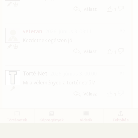
1
Válasz
veteran
2026. június 3. 03:11
#2
V
Kezdetnek egészen jó.
1
Válasz
Törté-Net
2026. június 3. 00:00
#1
Mi a véleményed a történetről?
1
Válasz
1
Történetek
Képregények
Videók
Feltöltés