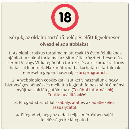
Főoldal
/
Történetek
/
Családi
/
Gazdag, elvált és szexéhes 2. rész
Történetek
Gazdag, elvált és szexéhes 2. rész
Képregények
Kérjük, az oldalra történő belépés előtt figyelmesen
Filmek
olvasd el az alábbiakat!
családi
,
anya
,
középkorú
,
lánya
,
MILF
,
Írók
fürdőszoba
,
leskelődés
,
verseny/
(társas-)játék
Az oldal erotikus tartalma miatt csak 18 éven felülieknek
ajánlott! Az oldal tartalmai az Mttv. által rögzített besorolás
Tölts
Curvesmith
szerinti V. vagy VI. kategóriába tartozik, és a kiskorúakra káros
Címkék
hatással lehetnek. Ha korlátoznád a korhatáros tartalmak
fel
elérését a gépen, használj
szűrőprogramot
.
Szavazás átlaga:
8.88
pont (
67
szavazat)
Kereső
A weboldalon cookie-kat ("sütiket") használunk, hogy
Te
Megjelenés:
2026. június 3.
biztonságos böngészés mellett a legjobb felhasználói élményt
VIP
nyújthassuk látogatóinknak. (
További információk
)
Hossz:
44 866 karakter
is!
Cookie beállítások
Elolvasva:
1 744 alkalommal
Fórum
Elfogadod az oldal
szabályzatát
és az
adatkezelési
szabályzatot
.
Versenyeink
Előzmény
Gazdag, elvált és szexéhes 1. rész
Elfogadod, hogy az oldalt teljes mértékben saját
(családi, anya, középkorú, lánya,
Ügyfélszolgálat
felelősségedre látogatod.
szűz)
Írói segédletek