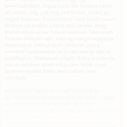
kimerészkedtem. Angela a pult felé fordulva háttal
állt nekem, még csak meg sem fordult, amikor jó
reggelt kívántam. A szemtelenül rövid, bordó szatén
köntöse alól kivillant a körte alakú feneke, ahogy
enyhén előrehajolva molyolt valamivel. Tekintetem
hosszan elidőzött rajta, majd egy hangos koppanás
zökkentett ki. A konyhapult túloldalán, Julie a
kelleténél hangosabban verte oda a börge alját az
asztallaphoz. Odakaptam a fejem. A lány arca borús
volt, és dühösen nézett vissza rám. Felállt, majd
közelíteni kezdett felém. Nem tudtam, mire
számítsak.
Julie közelebb lépett, és erősen rámarkolt az
ágaskodó farkamra, a boxeralsón keresztül. A száját
a számra tapasztotta, és bizarr, agresszív
smárolásba kezdett. Mielőtt észbe kaptam, már abba
is hagyta. Kezével is durván engedett el, mintha
undorral dobott volna el magától.