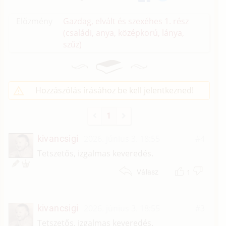
Előzmény
Gazdag, elvált és szexéhes 1. rész
(családi, anya, középkorú, lánya,
szűz)
Hozzászólás írásához be kell jelentkezned!
1
kivancsigi
2026. június 3. 18:55
#4
Tetszetős, izgalmas keveredés.
1
Válasz
kivancsigi
2026. június 3. 18:55
#3
Tetszetős, izgalmas keveredés.