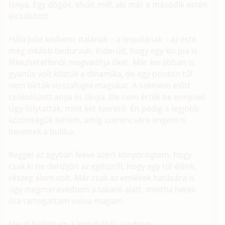
lánya. Egy dögös, elvált milf, aki már a második estén
elcsábított.
Hála Julie kedvenc italának – a tequilának – az este
még inkább bedurvult. Kiderült, hogy egy kis pia is
fékezhetetlenül megvadítja őket. Már korábban is
gyanús volt köztük a dinamika, de egy ponton túl
nem bírták visszafogni magukat. A szemem előtt
csókolózott anya és lánya. De nem érték be ennyivel.
Úgy folytatták, mint két szerető. Én pedig a legjobb
közönségük lettem, amíg szerencsére engem is
bevettek a buliba.
Reggel az ágyban fekve azért könyörögtem, hogy
csak ki ne derüljön az egészről, hogy egy túl élénk,
részeg álom volt. Már csak az emlékek hatására is
úgy megmerevedtem a takaró alatt, mintha hetek
óta tartogattam volna magam.
Neszt hallottam a konyhából, úgyhogy