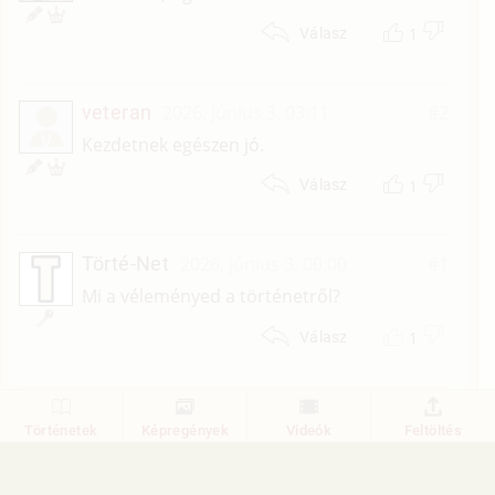
1
Válasz
veteran
2026. június 3. 03:11
#2
V
Kezdetnek egészen jó.
1
Válasz
Törté-Net
2026. június 3. 00:00
#1
Mi a véleményed a történetről?
1
Válasz
1
Történetek
Képregények
Videók
Feltöltés