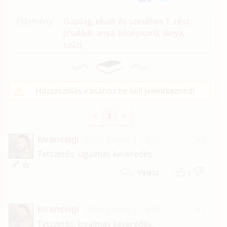
Előzmény
Gazdag, elvált és szexéhes 1. rész
(családi, anya, középkorú, lánya,
szűz)
Hozzászólás írásához be kell jelentkezned!
1
kivancsigi
2026. június 3. 18:55
#4
Tetszetős, izgalmas keveredés.
1
Válasz
kivancsigi
2026. június 3. 18:55
#3
Tetszetős, izgalmas keveredés.