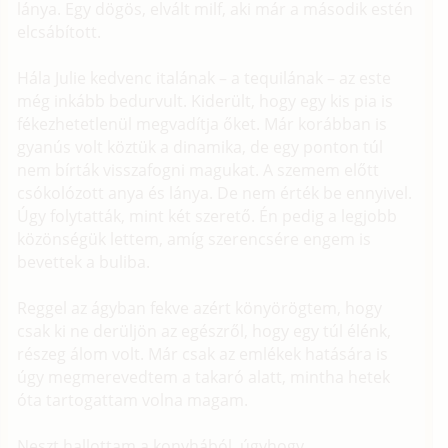
lánya. Egy dögös, elvált milf, aki már a második estén
elcsábított.
Hála Julie kedvenc italának – a tequilának – az este
még inkább bedurvult. Kiderült, hogy egy kis pia is
fékezhetetlenül megvadítja őket. Már korábban is
gyanús volt köztük a dinamika, de egy ponton túl
nem bírták visszafogni magukat. A szemem előtt
csókolózott anya és lánya. De nem érték be ennyivel.
Úgy folytatták, mint két szerető. Én pedig a legjobb
közönségük lettem, amíg szerencsére engem is
bevettek a buliba.
Reggel az ágyban fekve azért könyörögtem, hogy
csak ki ne derüljön az egészről, hogy egy túl élénk,
részeg álom volt. Már csak az emlékek hatására is
úgy megmerevedtem a takaró alatt, mintha hetek
óta tartogattam volna magam.
Neszt hallottam a konyhából, úgyhogy