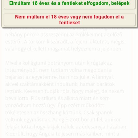
Elmúltam 18 éves és a fentieket elfogadom, belépek
(Minden résztvevő a képzelet szülötte (így nincs vérségi
GyIK / FAQ
kapcsolat közöttük), a valósággal való bármilyen egyezés
Nem múltam el 18 éves vagy nem fogadom el a
a véletlen műve.)
Impresszum
fentieket
Olyan másnaposan ébredtem, hogy szükségem volt
E-mail küldése
néhány percre összeszedni az emlékeimet az előző
estéről. A torkom kiszáradt, a fejem lüktetett, mégis
valahogy el kellett magamat helyeznem a jelenben.
Mivel a kollégiumi botrányom után kirúgtak az
intézményből, nem tudtam volna megoldani a
bejárást az egyetemre, ha nincs Julie. A lánnyal,
akivel szaktársakként indultunk, hamar barátok
lettünk. Kevesen tudják róla, hogy meleg, de nekem
bevallotta. Fiús stílusa és alkata miatt én sem
vonzódtam hozzá úgy. Épp ezért működött
tökéletesen az összhang köztünk. Csak spanok
voltunk egymásnak. Az egész ott borult fel, amikor
felajánlotta, hogy lakjak náluk, az édesanyja házában.
Kiderült, hogy Angela teljesen más kaliber, mint a