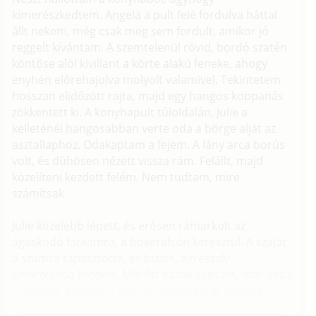
kimerészkedtem. Angela a pult felé fordulva háttal
állt nekem, még csak meg sem fordult, amikor jó
reggelt kívántam. A szemtelenül rövid, bordó szatén
köntöse alól kivillant a körte alakú feneke, ahogy
enyhén előrehajolva molyolt valamivel. Tekintetem
hosszan elidőzött rajta, majd egy hangos koppanás
zökkentett ki. A konyhapult túloldalán, Julie a
kelleténél hangosabban verte oda a börge alját az
asztallaphoz. Odakaptam a fejem. A lány arca borús
volt, és dühösen nézett vissza rám. Felállt, majd
közelíteni kezdett felém. Nem tudtam, mire
számítsak.
Julie közelebb lépett, és erősen rámarkolt az
ágaskodó farkamra, a boxeralsón keresztül. A száját
a számra tapasztotta, és bizarr, agresszív
smárolásba kezdett. Mielőtt észbe kaptam, már abba
is hagyta. Kezével is durván engedett el, mintha
undorral dobott volna el magától.