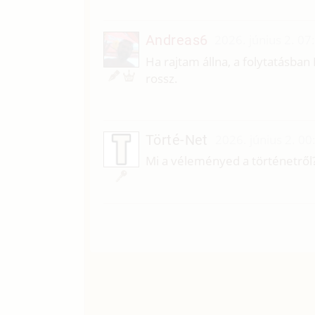
Andreas6
2026. június 2. 07
Ha rajtam állna, a folytatásban
rossz.
Törté-Net
2026. június 2. 00
Mi a véleményed a történetről