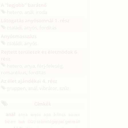
A "legjobb" barátnő
hetero, anál, iroda
Látogatás anyósomnál 1. rész
családi, anyós, fordítás
Anyósmasszázs
családi, anyós
Rejtett területek és életmódok 6.
rész
hetero, anya, férj-feleség,
romantikus, fordítás
Az élet ajándékai 4. rész
gruppen, anál, vibrátor, szűz
Címkék
anál
anya
apa
bilincs
anyós
biszex
bizarr
CGI/számítógéppel generált
buli