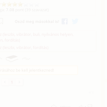
aga:
7.08
pont (
39
szavazat)
Oszd meg másokkal is!
 (leszbi, vibrátor, buli, nyilvános helyen,
, fordítás)
 (leszbi, vibrátor, fordítás)
rásához be kell jelentkezned!
1
4
#3