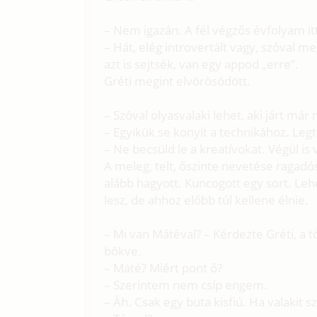
– Nem igazán. A fél végzős évfolyam it
– Hát, elég introvertált vagy, szóval 
azt is sejtsék, van egy appod „erre”.
Gréti megint elvörösödött.
– Szóval olyasvalaki lehet, aki járt má
– Egyikük se konyít a technikához. Leg
– Ne becsüld le a kreatívokat. Végül i
A meleg, telt, őszinte nevetése ragadós 
alább hagyott. Kuncogott egy sort. Lehet
lesz, de ahhoz előbb túl kellene élnie.
– Mi van Mátéval? – Kérdezte Gréti, a 
bökve.
– Máté? Miért pont ő?
– Szerintem nem csíp engem.
– Áh. Csak egy buta kisfiú. Ha valakit s