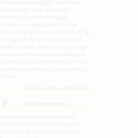
Hátratoltam a csípőjét, amint rám
húzta magát, hogy egyszerre
érezhessük, mint siklik végig
faszomon a megduzzadt csiklója.
Lábát végignyújtotta mellettem, és így
mozogtunk most, szorosan együtt,
mellei köztünk, nyelveink egymással
hadakozva. Hátsója alá nyúlva egyik
ujjam a popsijába erőltettem, s most
egy ritmusban dugtuk, az ujjam és a
farkam.
Tovább a teljes történetre
Írók kerestetnek!
Ha szeretnéd magad kipróbálni
íróként/fordítóként, akkor gyere,
mutasd meg a nagyközönségnek,