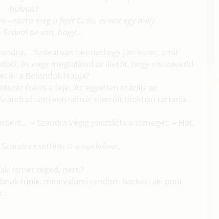
buknia?
 – rázta meg a fejét Gréti, és vett egy mély
– Szóval az van, hogy...
zandra. – Szóval van benned egy játékszer, amit
kodból, és vagy megtalálod az illetőt, hogy visszavedd
get ér a Bolondok Napja?
 ötszáz fokos a feje. Az egyetlen mázlija az
zandra iránti vonzalmát sikerült titokban tartania.
mbert... – Szandra végig pásztázta a tömeget. – Hát,
Szandra csettintett a nyelvével.
, aki ismer téged, nem?
bbnak tűnik, mint valami random hacker, aki pont
n.