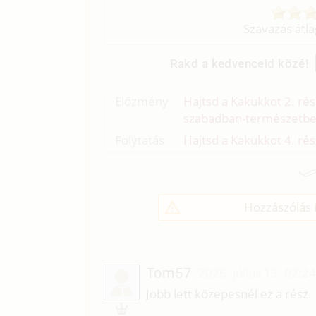
Szavazás átl
Rakd a kedvenceid közé!
Előzmény
Hajtsd a Kakukkot 2. rész
szabadban-természetben
Folytatás
Hajtsd a Kakukkot 4. rész
Hozzászólás í
Tom57
2026. július 13. 02:2
T
Jobb lett közepesnél ez a rész.