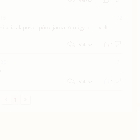
1
Válasz
:15
#2
 Hilaria alaposan pórul járna. Amúgy nem volt
1
Válasz
:00
#1
?
1
Válasz
1