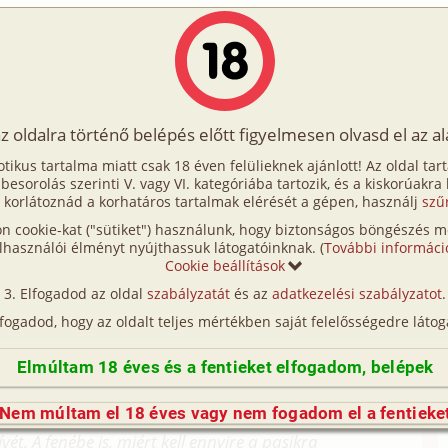
Írók
Tölts fel Te is!
Címkék
Kereső
VIP
Egyéb
az oldalra történő belépés előtt figyelmesen olvasd el az a
a Kakukkot 3. rész
otikus tartalma miatt csak 18 éven felülieknek ajánlott! Az oldal tar
Kakukkot 3. rész
t besorolás szerinti V. vagy VI. kategóriába tartozik, és a kiskorúakra
 korlátoznád a korhatáros tartalmak elérését a gépen, használj
szű
n cookie-kat ("sütiket") használunk, hogy biztonságos böngészés me
 (leszbi, vibrátor, buli, nyilvános helyen,
lhasználói élményt nyújthassuk látogatóinknak. (
További informáci
Cookie beállítások
, fordítás)
Elfogadod az oldal
szabályzatát
és az
adatkezelési szabályzatot
.
 (leszbi, vibrátor, fordítás)
lfogadod, hogy az oldalt teljes mértékben saját felelősségedre látog
Fordítás
Elmúltam 18 éves és a fentieket elfogadom, belépek
ick69er
Hunting the Gowk
Nem múltam el 18 éves vagy nem fogadom el a fentieke
ek a kórházba. A Szandra szemében tükröződő
ét. A fenébe is, miért kell ennyire a pasikra