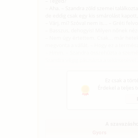
– Téged?
– Aha. – Szandra zöld szemei találkozta
de eddig csak egy kis smárolást kapott, 
– Várj, mi? Szóval nem is... – Gréti fel
– Basszus, dehogyis! Milyen nőnek né
– Nem úgy értettem. Csak... már hetek 
megvonta a vállát. – Hogy ez a termé
– Hmm. – Szandra összehúzta a szemét
Szandra végig pásztázta a tekintetével
Ez csak a tör
Érdekel a teljes 
A szavazásho
Gyors