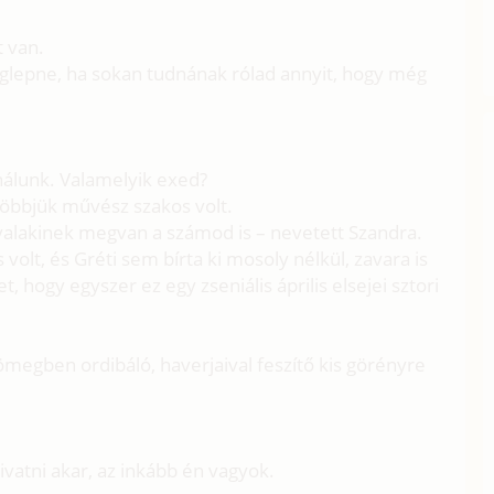
t van.
meglepne, ha sokan tudnának rólad annyit, hogy még
r nálunk. Valamelyik exed?
többjük művész szakos volt.
s valakinek megvan a számod is – nevetett Szandra.
volt, és Gréti sem bírta ki mosoly nélkül, zavara is
, hogy egyszer ez egy zseniális április elsejei sztori
tömegben ordibáló, haverjaival feszítő kis görényre
zivatni akar, az inkább én vagyok.