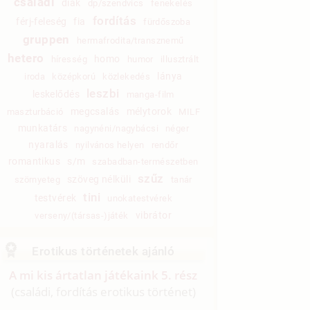
családi
diák
dp/szendvics
fenekelés
fordítás
férj-feleség
fia
fürdőszoba
gruppen
hermafrodita/transznemű
hetero
homo
híresség
humor
illusztrált
lánya
iroda
középkorú
közlekedés
leszbi
leskelődés
manga-film
megcsalás
mélytorok
maszturbáció
MILF
munkatárs
nagynéni/nagybácsi
néger
nyaralás
nyilvános helyen
rendőr
romantikus
s/m
szabadban-természetben
szűz
szöveg nélküli
szörnyeteg
tanár
tini
testvérek
unokatestvérek
vibrátor
verseny/(társas-)játék
Erotikus történetek ajánló
A mi kis ártatlan játékaink 5. rész
(családi, fordítás erotikus történet)