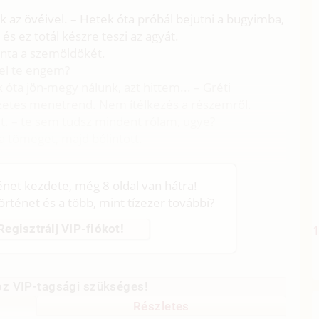
k az övéivel. – Hetek óta próbál bejutni a bugyimba,
és ez totál készre teszi az agyát.
vonta a szemöldökét.
zel te engem?
óta jön-megy nálunk, azt hittem... – Gréti
szetes menetrend. Nem ítélkezés a részemről.
. – te sem tudsz mindent rólam, ugye?
 a tömeget, majd bólintott.
ténet kezdete, még 8 oldal van hátra!
történet és a több, mint tízezer további?
Regisztrálj VIP-fiókot!
z VIP-tagsági szükséges!
Részletes