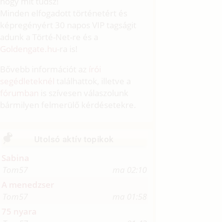
hogy mit tudsz!
Minden elfogadott történetért és
képregényért 30 napos VIP tagságit
adunk a Törté-Net-re és a
Goldengate.hu
-ra is!
Bővebb információt az
írói
segédleteknél
találhattok, illetve a
fórumban
is szívesen válaszolunk
bármilyen felmerülő kérdésetekre.
Utolsó aktív topikok
Sabina
Tom57
ma 02:10
A menedzser
Tom57
ma 01:58
75 nyara