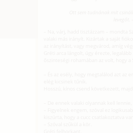
Ott sem tudnának mit csinálni
levegőt. 
– Na, várj, hadd tisztázzam – mondta S
valaki más irányít. Kizártak a saját fió
az irányítást, vagy megvárod, amíg vé
Gréti arca lángolt, úgy érezte, legalább
őszinteségi rohamában az volt, hogy a S
– És az esély, hogy megtalálod azt az e
elég kicsinek tűnik.
Hosszú, kínos csend következett, majd 
– De ennek valaki olyannak kell lennie
– Figyelnek engem, szóval ez logikusa
kiszúrta, hogy a cucc csatlakoztatva va
– Szóval szűkül a kör.
Gréti felhorkant.