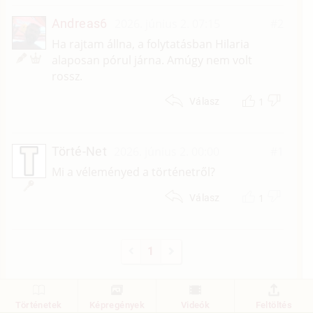
Andreas6
2026. június 2. 07:15
#2
Ha rajtam állna, a folytatásban Hilaria
alaposan pórul járna. Amúgy nem volt
rossz.
1
Válasz
Törté-Net
2026. június 2. 00:00
#1
Mi a véleményed a történetről?
1
Válasz
1
Történetek
Képregények
Videók
Feltöltés