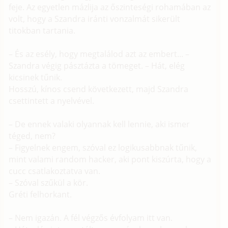
feje. Az egyetlen mázlija az őszinteségi rohamában az
volt, hogy a Szandra iránti vonzalmát sikerült
titokban tartania.
– És az esély, hogy megtalálod azt az embert... –
Szandra végig pásztázta a tömeget. – Hát, elég
kicsinek tűnik.
Hosszú, kínos csend következett, majd Szandra
csettintett a nyelvével.
– De ennek valaki olyannak kell lennie, aki ismer
téged, nem?
– Figyelnek engem, szóval ez logikusabbnak tűnik,
mint valami random hacker, aki pont kiszúrta, hogy a
cucc csatlakoztatva van.
– Szóval szűkül a kör.
Gréti felhorkant.
– Nem igazán. A fél végzős évfolyam itt van.