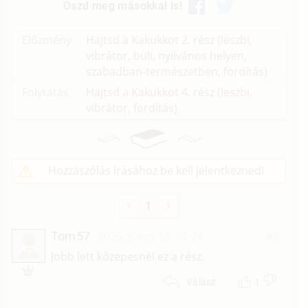
Oszd meg másokkal is!
Előzmény
Hajtsd a Kakukkot 2. rész (leszbi,
vibrátor, buli, nyilvános helyen,
szabadban-természetben, fordítás)
Folytatás
Hajtsd a Kakukkot 4. rész (leszbi,
vibrátor, fordítás)
Hozzászólás írásához be kell jelentkezned!
1
Tom57
2026. július 13. 02:24
#3
T
Jobb lett közepesnél ez a rész.
1
Válasz