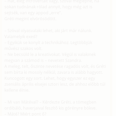
– Hát, elég introvertált vagy, szóval meglepne, ha
sokan tudnának rólad annyit, hogy még azt is
sejtsék, van egy appod „erre”.
Gréti megint elvörösödött.
– Szóval olyasvalaki lehet, aki járt már nálunk.
Valamelyik exed?
– Egyikük se konyít a technikához. Legtöbbjük
művész szakos volt.
– Ne becsüld le a kreatívokat. Végül is valakinek
megvan a számod is – nevetett Szandra.
A meleg, telt, őszinte nevetése ragadós volt, és Gréti
sem bírta ki mosoly nélkül, zavara is alább hagyott.
Kuncogott egy sort. Lehet, hogy egyszer ez egy
zseniális április elsejei sztori lesz, de ahhoz előbb túl
kellene élnie.
– Mi van Mátéval? – Kérdezte Gréti, a tömegben
ordibáló, haverjaival feszítő kis görényre bökve.
– Máté? Miért pont ő?