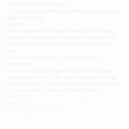
– Szerintem nem csíp engem.
– Áh. Csak egy buta kisfiú. Ha valakit szivatni akar, az
inkább én vagyok.
– Téged?
– Aha. – Szandra zöld szemei találkoztak az övéivel. –
Hetek óta próbál bejutni a bugyimba, de eddig csak
egy kis smárolást kapott, és ez totál készre teszi az
agyát.
– Várj, mi? Szóval nem is... – Gréti felvonta a
szemöldökét.
– Basszus, dehogyis! Milyen nőnek nézel te engem?
– Nem úgy értettem. Csak... már hetek óta jön-megy
nálunk, azt hittem... – Gréti megvonta a vállát. – Hogy
ez a természetes menetrend. Nem ítélkezés a
részemről.
– Hmm. – Szandra összehúzta a szemét. – te sem
tudsz mindent rólam, ugye?
Szandra végig pásztázta a tekintetével a tömeget,
majd bólintott.