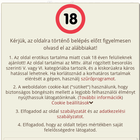
Főoldal
/
Történetek
/
Leszbi
/
Hajtsd a Kakukkot 3. rész
Történetek
Hajtsd a Kakukkot 3. rész
Képregények
Kérjük, az oldalra történő belépés előtt figyelmesen
Filmek
olvasd el az alábbiakat!
leszbi
,
vibrátor
,
buli
,
nyilvános helyen
,
Írók
szabadban-természetben
,
fordítás
Az oldal erotikus tartalma miatt csak 18 éven felülieknek
ajánlott! Az oldal tartalmai az Mttv. által rögzített besorolás
Tölts
Kexi69
szerinti V. vagy VI. kategóriába tartozik, és a kiskorúakra káros
Címkék
hatással lehetnek. Ha korlátoznád a korhatáros tartalmak
fel
elérését a gépen, használj
szűrőprogramot
.
Szavazás átlaga:
7.08
pont (
39
szavazat)
Kereső
A weboldalon cookie-kat ("sütiket") használunk, hogy
Te
Megjelenés:
2026. június 2.
biztonságos böngészés mellett a legjobb felhasználói élményt
VIP
nyújthassuk látogatóinknak. (
További információk
)
Hossz:
16 513 karakter
is!
Cookie beállítások
Elolvasva:
299 alkalommal
Fórum
Elfogadod az oldal
szabályzatát
és az
adatkezelési
szabályzatot
.
Versenyeink
Előzmény
Hajtsd a Kakukkot 2. rész (leszbi,
Elfogadod, hogy az oldalt teljes mértékben saját
vibrátor, buli, nyilvános helyen,
Ügyfélszolgálat
felelősségedre látogatod.
szabadban-természetben, fordítás)
Írói segédletek