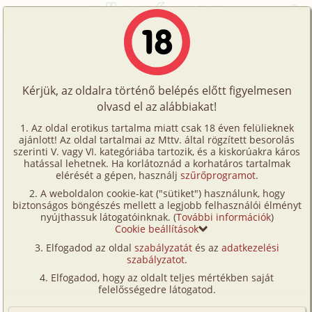
Főoldal
/
Történetek
/
Hetero
/
A konyhafelújítás 1. rész
Történetek
A konyhafelújítás 1. rész
Képregények
Kérjük, az oldalra történő belépés előtt figyelmesen
Filmek
olvasd el az alábbiakat!
hetero
,
megcsalás
,
fordítás
Írók
Welldone
Az oldal erotikus tartalma miatt csak 18 éven felülieknek
ajánlott! Az oldal tartalmai az Mttv. által rögzített besorolás
Tölts
szerinti V. vagy VI. kategóriába tartozik, és a kiskorúakra káros
Címkék
hatással lehetnek. Ha korlátoznád a korhatáros tartalmak
Szavazás átlaga:
7.81
pont (
54
szavazat)
fel
elérését a gépen, használj
szűrőprogramot
.
Kereső
Megjelenés:
2026. május 19.
A weboldalon cookie-kat ("sütiket") használunk, hogy
Te
Hossz:
30 043 karakter
biztonságos böngészés mellett a legjobb felhasználói élményt
VIP
nyújthassuk látogatóinknak. (
További információk
)
Elolvasva:
774 alkalommal
is!
Cookie beállítások
Fórum
Elfogadod az oldal
szabályzatát
és az
adatkezelési
Folytatás
A konyhafelújítás 2. rész (hetero,
szabályzatot
.
Versenyeink
megcsalás)
Elfogadod, hogy az oldalt teljes mértékben saját
Ügyfélszolgálat
felelősségedre látogatod.
Fordítás
Írói segédletek