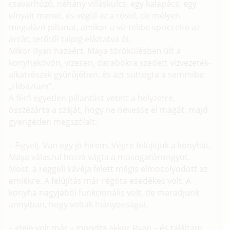
csavarhúzó, néhány villáskulcs, egy kalapács, egy
elnyalt menet, és végül az a rövid, de mélyen
megalázó pillanat, amikor a víz telibe spriccelte az
arcát, tetőtől talpig eláztatva őt.
Mikor Ryan hazaért, Maya törökülésben ült a
konyhakövön, vizesen, darabokra szedett vízvezeték-
alkatrészek gyűrűjében, és azt suttogta a semmibe:
„Hibáztam”.
A férfi egyetlen pillantást vetett a helyzetre,
összezárta a száját, hogy ne nevesse el magát, majd
gyengéden megszólalt:
– Figyelj. Van egy jó hírem. Végre felújítjuk a konyhát.
Maya válaszul hozzá vágta a mosogatórongyot.
Most, a reggeli kávéja felett mégis elmosolyodott az
emlékre. A felújítás már régóta esedékes volt. A
konyha nagyjából funkcionális volt, de maradjunk
annyiban, hogy voltak hiányosságai.
– Ideje volt már – mondta akkor Ryan – és találtam