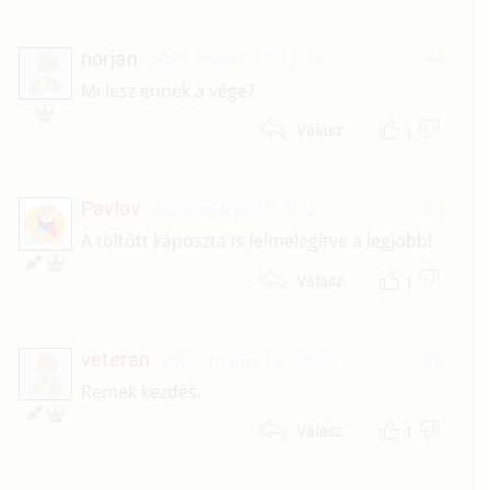
norjan
2026. május 19. 12:16
#4
N
Mi lesz ennek a vége?
1
Válasz
Pavlov
2026. május 19. 10:21
#3
A töltött káposzta is felmelegítve a legjobb!
1
Válasz
veteran
2026. május 19. 02:05
#2
V
Remek kezdés.
1
Válasz