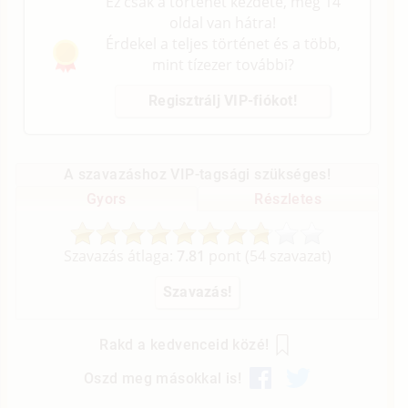
Ez csak a történet kezdete, még 14
oldal van hátra!
Érdekel a teljes történet és a több,
mint tízezer további?
Regisztrálj VIP-fiókot!
A szavazáshoz VIP-tagsági szükséges!
Gyors
Részletes
Szavazás átlaga:
7.81
pont (
54
szavazat)
Rakd a kedvenceid közé!
Oszd meg másokkal is!