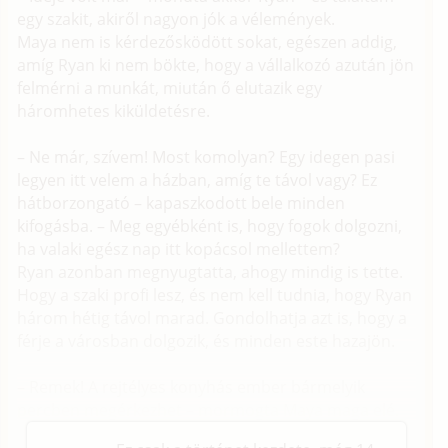
egy szakit, akiről nagyon jók a vélemények.
Maya nem is kérdezősködött sokat, egészen addig,
amíg Ryan ki nem bökte, hogy a vállalkozó azután jön
felmérni a munkát, miután ő elutazik egy
háromhetes kiküldetésre.
– Ne már, szívem! Most komolyan? Egy idegen pasi
legyen itt velem a házban, amíg te távol vagy? Ez
hátborzongató – kapaszkodott bele minden
kifogásba. – Meg egyébként is, hogy fogok dolgozni,
ha valaki egész nap itt kopácsol mellettem?
Ryan azonban megnyugtatta, ahogy mindig is tette.
Hogy a szaki profi lesz, és nem kell tudnia, hogy Ryan
három hétig távol marad. Gondolhatja azt is, hogy a
férje a városban dolgozik, és minden este hazajön.
– Remek! A rejtélyes konyhás ember bármelyik
percben megérkezhet – mormogta Maya maga elé.