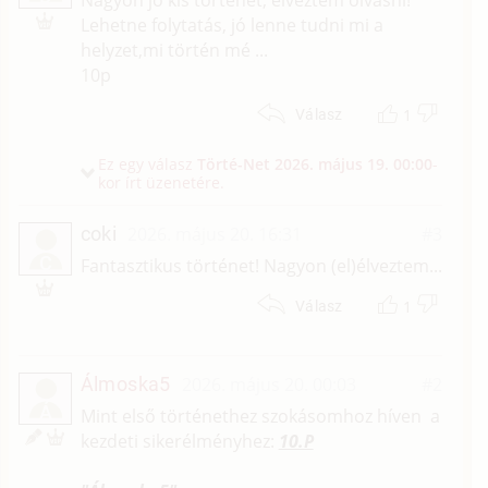
Lehetne folytatás, jó lenne tudni mi a
helyzet,mi történ mé ...
10p
1
Válasz
Ez egy válasz
Törté-Net
2026. május 19. 00:00
-
kor írt üzenetére.
coki
2026. május 20. 16:31
#3
C
Fantasztikus történet! Nagyon (el)élveztem...
1
Válasz
Álmoska5
2026. május 20. 00:03
#2
Á
Mint első történethez szokásomhoz híven a
kezdeti sikerélményhez:
10.P