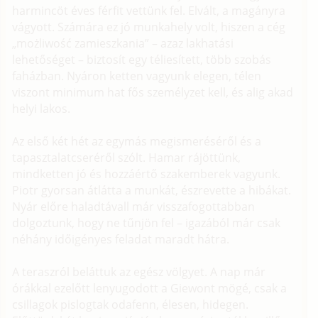
harmincöt éves férfit vettünk fel. Elvált, a magányra
vágyott. Számára ez jó munkahely volt, hiszen a cég
„możliwość zamieszkania” – azaz lakhatási
lehetőséget – biztosít egy téliesített, több szobás
faházban. Nyáron ketten vagyunk elegen, télen
viszont minimum hat fős személyzet kell, és alig akad
helyi lakos.
Az első két hét az egymás megismeréséről és a
tapasztalatcseréről szólt. Hamar rájöttünk,
mindketten jó és hozzáértő szakemberek vagyunk.
Piotr gyorsan átlátta a munkát, észrevette a hibákat.
Nyár előre haladtávall már visszafogottabban
dolgoztunk, hogy ne tűnjön fel – igazából már csak
néhány időigényes feladat maradt hátra.
A teraszról beláttuk az egész völgyet. A nap már
órákkal ezelőtt lenyugodott a Giewont mögé, csak a
csillagok pislogtak odafenn, élesen, hidegen.