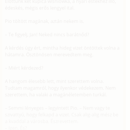
Előttünk két kupica wiśniówka, a nyári estékhez illő,
édeskés, mégis erős lengyel ital.
Pio töltött magának, aztán nekem is.
– Te figyelj, Jan! Neked nincs barátnőd?
A kérdés úgy ért, mintha hideg vizet öntöttek volna a
hátamra. Ösztönösen merevedtem meg.
– Miért kérdezed?
A hangom élesebb lett, mint szerettem volna.
Tudtam magamról, hogy ilyenkor védekezem. Nem
szerettem, ha valaki a magánéletemben turkál.
– Semmi lényeges – legyintett Pio. – Nem vagy te
szivattyú, hogy felkapd a vizet. Csak alig-alig mész be
a kvaddal a városba. Észrevettem.
– Igen. És?