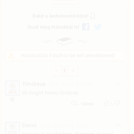
Rakd a kedvenceid közé!
Oszd meg másokkal is!
Hozzászólás írásához be kell jelentkezned!
1
Timóteus
2026. július 5. 06:06
#5
T
Jól megírt homo történet.
1
Válasz
Dorso
2026. június 14. 22:30
#4
D
Nagyon jó kis történet, élveztem olvasni!