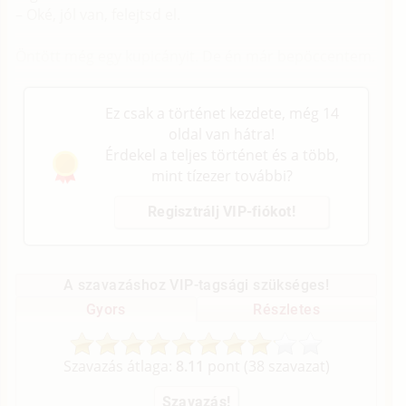
– Oké, jól van, felejtsd el.
Öntött még egy kupicányit. De én már bepöccentem.
Ez csak a történet kezdete, még 14
oldal van hátra!
Érdekel a teljes történet és a több,
mint tízezer további?
Regisztrálj VIP-fiókot!
A szavazáshoz VIP-tagsági szükséges!
Gyors
Részletes
Szavazás átlaga:
8.11
pont (
38
szavazat)