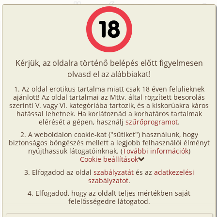
Főoldal
/
Történetek
/
Homo
/
A sípálya motorja
Történetek
A sípálya motorja
Képregények
Kérjük, az oldalra történő belépés előtt figyelmesen
Filmek
olvasd el az alábbiakat!
homo
,
középkorú
,
munkatárs
,
szabadban-
Írók
természetben
Az oldal erotikus tartalma miatt csak 18 éven felülieknek
ajánlott! Az oldal tartalmai az Mttv. által rögzített besorolás
Tölts
Istvan Nowak
szerinti V. vagy VI. kategóriába tartozik, és a kiskorúakra káros
Címkék
hatással lehetnek. Ha korlátoznád a korhatáros tartalmak
fel
elérését a gépen, használj
szűrőprogramot
.
Szavazás átlaga:
8.11
pont (
38
szavazat)
Kereső
A weboldalon cookie-kat ("sütiket") használunk, hogy
Te
Megjelenés:
2026. május 19.
biztonságos böngészés mellett a legjobb felhasználói élményt
VIP
nyújthassuk látogatóinknak. (
További információk
)
Hossz:
30 294 karakter
is!
Cookie beállítások
Elolvasva:
364 alkalommal
Fórum
Elfogadod az oldal
szabályzatát
és az
adatkezelési
szabályzatot
.
Versenyeink
Negyvenhárom éves vagyok, Jan. A Zakopané-i
Elfogadod, hogy az oldalt teljes mértékben saját
sípályák üzemeltetője. Főnököm szerint a sípálya
Ügyfélszolgálat
felelősségedre látogatod.
motorja lassan már tizenöt éve. Lakatosnak
Írói segédletek