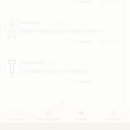
1
Válasz
veteran
2026. május 19. 01:32
#2
V
Milyen élvezet próba embernek lenni.
1
Válasz
Törté-Net
2026. május 19. 00:00
#1
Mi a véleményed a történetről?
1
Válasz
1
Történetek
Képregények
Videók
Feltöltés