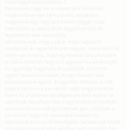
házassággal kapcsolatban. )
Kérdeztem, hogy kér-e valamit inni, és amikor
megköszönve nem kért semmit, rendeltem
magamnak egy nagy Jack Daniel’s jéggel, majd
belenéztem a valaha látott leggyönyörubb és
legsötétebb-kék szempárba.
Mondtam neki, hogy a vásár miatt vagyok itt,
unatkozok, és egyedül érzem magam, szeretném, ha
velem vacsorázna, majd egy keveset táncolhatnánk
is utána. Kiderült, hogy o is ugyanerre a vásárra jött
és ugyanúgy magányos és unatkozik. Örömmel
együtt vacsorázna velem, és egy keveset talán
táncolhatnánk együtt. Az egyetlen feltétele az volt,
hogy a vacsora rá eso részét, saját maga szeretné
fizetni és a kellemes beszélgetésen kívül másra ne
számítsak. Mondtam neki, hogy részemrol rendben.
(azonban ez sem volt igaz teljesen igaz. ) Szóltam a
pincérnek, hogy mit szeretnénk rendelni és
elkezdtünk errol-arról beszélgetni. Sandee-nak hívták
és a vásárcsarnok túlsó végében volt a standja. Egy