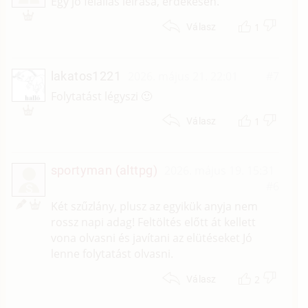
Egy jó felállás leírása, érdekesen.
1
Válasz
lakatos1221
2026. május 21. 22:01
#7
Folytatást légyszi 🙂
1
Válasz
sportyman (alttpg)
2026. május 19. 15:31
#6
S
Két szűzlány, plusz az egyikük anyja nem
rossz napi adag! Feltöltés előtt át kellett
vona olvasni és javítani az elütéseket Jó
lenne folytatást olvasni.
2
Válasz