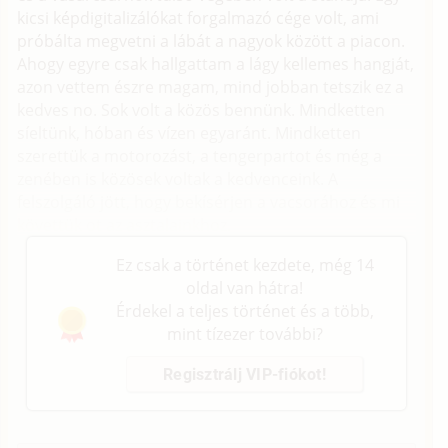
kicsi képdigitalizálókat forgalmazó cége volt, ami
próbálta megvetni a lábát a nagyok között a piacon.
Ahogy egyre csak hallgattam a lágy kellemes hangját,
azon vettem észre magam, mind jobban tetszik ez a
kedves no. Sok volt a közös bennünk. Mindketten
síeltünk, hóban és vízen egyaránt. Mindketten
szerettük a motorozást, a tengerpartot és még a
zenében is közösek voltak a kedvenceink. A
felszolgáló jött, hogy bekísérjen a vacsorához és mi
követtük ot az asztalainkhoz.
Ez csak a történet kezdete, még 14
oldal van hátra!
Érdekel a teljes történet és a több,
mint tízezer további?
Regisztrálj VIP-fiókot!