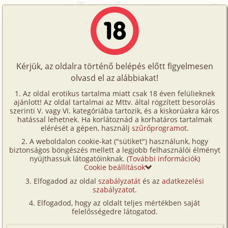
Főoldal
/
Történetek
/
Gruppen
/
Két hajó
Történetek
Két hajó
Képregények
Kérjük, az oldalra történő belépés előtt figyelmesen
Filmek
olvasd el az alábbiakat!
gruppen
,
anya
,
lánya
,
szűz
,
tini
,
romantikus
,
Írók
fordítás
Az oldal erotikus tartalma miatt csak 18 éven felülieknek
ajánlott! Az oldal tartalmai az Mttv. által rögzített besorolás
Tölts
Álmodozó
szerinti V. vagy VI. kategóriába tartozik, és a kiskorúakra káros
Címkék
hatással lehetnek. Ha korlátoznád a korhatáros tartalmak
fel
elérését a gépen, használj
szűrőprogramot
.
Szavazás átlaga:
8.55
pont (
76
szavazat)
Kereső
A weboldalon cookie-kat ("sütiket") használunk, hogy
Te
Megjelenés:
2026. május 19.
biztonságos böngészés mellett a legjobb felhasználói élményt
VIP
nyújthassuk látogatóinknak. (
További információk
)
Hossz:
29 522 karakter
is!
Cookie beállítások
Elolvasva:
1 138 alkalommal
Fórum
Elfogadod az oldal
szabályzatát
és az
adatkezelési
szabályzatot
.
Fordítás
Versenyeink
Elfogadod, hogy az oldalt teljes mértékben saját
Erdeti történet: Joe Slackie: Két hajó
Ügyfélszolgálat
felelősségedre látogatod.
Írta: Joe Slackie, 1995
Írói segédletek