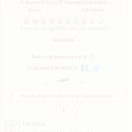
A szavazáshoz VIP-tagsági szükséges!
Gyors
Részletes
Szavazás átlaga:
8.55
pont (
76
szavazat)
Rakd a kedvenceid közé!
Oszd meg másokkal is!
Hozzászólás írásához be kell jelentkezned!
1
Timóteus
2026. július 7. 07:10
#8
T