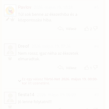
Pavlov
2026. május 19. 10:28
#5
Túl sok benne az ékezethiba és a
központozási hiba.
2
Válasz
Dreof
2026. május 19. 07:26
#4
D
Nem rossz, igaz nèha az èkezetek
elmaradtak.
1
Válasz
Ez egy válasz
Törté-Net
2026. május 19. 00:00
-
kor írt üzenetére.
fiesta14
2026. május 19. 06:09
#3
F
Jó lenne folytatni!!!