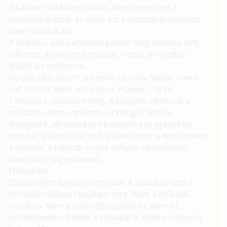
A kávéért. A Milka csokiért. Mintha mindezt ő
tehernek érezné, és most ezt a tartozását törleszti.
Nem mozdultam.
A farkam – ami percekkel ezelőtt még kemény volt,
lüktetett, követelte a magáét – most ernyedten
feküdt a combomra.
Renáta rám nézett. A szeme – a mély fekete – nem
volt szúrós. Nem volt száraz. Hanem... üres.
– Renáta – szólaltam meg. A hangom nem volt a
szokásos. Nem a mérnök úr hangja. Nem a
felügyelőé, aki vissza tud bontatni egy egész heti
munkát. Valami más volt. Valami, amit a konditerem,
a lakások, a nádszál csajok mögött rejtegettem. –
Nem azért vagyok veled...
Elakadtam.
Össze kellett szednem magam. A szavakat nem a
tervezőirodában tanultam meg. Nem a műszaki
rajzokon. Nem a határidőnaplókban. Nem az
építkezéseken. Ezeket a szavakat a szívem mélyéről