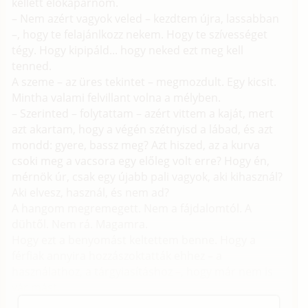
kellett előkaparnom.
– Nem azért vagyok veled – kezdtem újra, lassabban
–, hogy te felajánlkozz nekem. Hogy te szívességet
tégy. Hogy kipipáld... hogy neked ezt meg kell
tenned.
A szeme – az üres tekintet – megmozdult. Egy kicsit.
Mintha valami felvillant volna a mélyben.
– Szerinted – folytattam – azért vittem a kaját, mert
azt akartam, hogy a végén szétnyisd a lábad, és azt
mondd: gyere, bassz meg? Azt hiszed, az a kurva
csoki meg a vacsora egy előleg volt erre? Hogy én,
mérnök úr, csak egy újabb pali vagyok, aki kihasznál?
Aki elvesz, használ, és nem ad?
A hangom megremegett. Nem a fájdalomtól. A
dühtől. Nem rá. Magamra.
Hogy ezt a benyomást keltettem benne. Hogy a
férfiak annyira hozzászoktatták ehhez – a
használathoz, a tárgyiasításhoz –, hogy már nem is
vár mást.