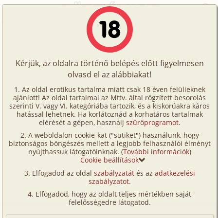
Főoldal
/
Történetek
/
Hetero
/
Egyenlőség 3. rész
Történetek
Egyenlőség 3. rész
Képregények
Kérjük, az oldalra történő belépés előtt figyelmesen
Filmek
olvasd el az alábbiakat!
hetero
,
munkatárs
Írók
Fecó45
Az oldal erotikus tartalma miatt csak 18 éven felülieknek
ajánlott! Az oldal tartalmai az Mttv. által rögzített besorolás
Tölts
szerinti V. vagy VI. kategóriába tartozik, és a kiskorúakra káros
Címkék
hatással lehetnek. Ha korlátoznád a korhatáros tartalmak
Szavazás átlaga:
8.84
pont (
51
szavazat)
fel
elérését a gépen, használj
szűrőprogramot
.
Kereső
Megjelenés:
2026. május 15.
A weboldalon cookie-kat ("sütiket") használunk, hogy
Te
Hossz:
42 029 karakter
biztonságos böngészés mellett a legjobb felhasználói élményt
VIP
nyújthassuk látogatóinknak. (
További információk
)
Elolvasva:
576 alkalommal
is!
Cookie beállítások
Fórum
Elfogadod az oldal
szabályzatát
és az
adatkezelési
Előzmény
Egyenlőség 2. rész (hetero,
szabályzatot
.
Versenyeink
munkatárs)
Elfogadod, hogy az oldalt teljes mértékben saját
Ügyfélszolgálat
felelősségedre látogatod.
Visszafeküdt mellém.
Írói segédletek