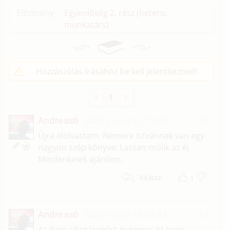
Előzmény
Egyenlőség 2. rész (hetero,
munkatárs)
Hozzászólás írásához be kell jelentkezned!
1
Andreas6
2026. június 21. 19:32
#5
Újra elolvastam. Nemere Istvánnak van egy
nagyon szép könyve: Lassan múlik az éj.
Mindenkinek ajánlom.
1
Válasz
Andreas6
2026. május 16. 08:44
#4
Az ilyen alkotásokért érdemes itt lenni.