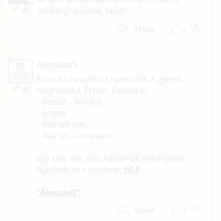
Szívből gratulálok, Fecó!
2
Válasz
Álmoska5
2026. május 15. 18:28
#3
Á
A hasa a hasamhoz nyomódik. A gyerek
megmozdul. Érzem. Renáta is.
– Érzed? – kérdezi.
– Érzem.
– Már ott van.
– Már ott – ismétlem.
Egy szép élet első napjainak reményével
fejeződik be a történet.
10.P
"Álmoska5"
3
Válasz