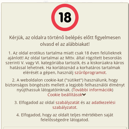
Főoldal
/
Történetek
/
Leszbi
/
Április bolondja 2. rész - Szabályok és emlékeztetők
Történetek
Április bolondja 2. rész - Szabályok
Képregények
és emlékeztetők
Kérjük, az oldalra történő belépés előtt figyelmesen
Filmek
olvasd el az alábbiakat!
Írók
leszbi
,
fordítás
Az oldal erotikus tartalma miatt csak 18 éven felülieknek
ajánlott! Az oldal tartalmai az Mttv. által rögzített besorolás
Tölts
Kexi69
szerinti V. vagy VI. kategóriába tartozik, és a kiskorúakra káros
Címkék
hatással lehetnek. Ha korlátoznád a korhatáros tartalmak
fel
elérését a gépen, használj
szűrőprogramot
.
Szavazás átlaga:
6.29
pont (
35
szavazat)
Kereső
A weboldalon cookie-kat ("sütiket") használunk, hogy
Te
Megjelenés:
2026. május 14.
biztonságos böngészés mellett a legjobb felhasználói élményt
VIP
nyújthassuk látogatóinknak. (
További információk
)
Hossz:
9 452 karakter
is!
Cookie beállítások
Elolvasva:
299 alkalommal
Fórum
Elfogadod az oldal
szabályzatát
és az
adatkezelési
szabályzatot
.
Versenyeink
Előzmény
Április bolondja 1. rész - Az „érzéki”
Elfogadod, hogy az oldalt teljes mértékben saját
rezonancia (leszbi, fordítás)
Ügyfélszolgálat
felelősségedre látogatod.
Folytatás
Április bolondja 3. rész - A harminc
Írói segédletek