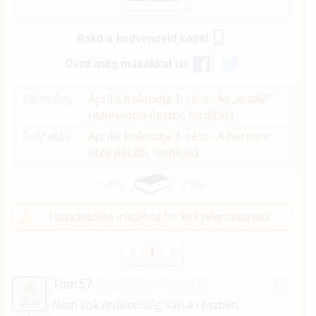
Rakd a kedvenceid közé!
Oszd meg másokkal is!
Előzmény
Április bolondja 1. rész - Az „érzéki”
rezonancia (leszbi, fordítás)
Folytatás
Április bolondja 3. rész - A harminc
ütés (leszbi, fordítás)
Hozzászólás írásához be kell jelentkezned!
1
Tom57
2026. július 14. 00:15
#6
T
Nem sok érdekesség van a részben.