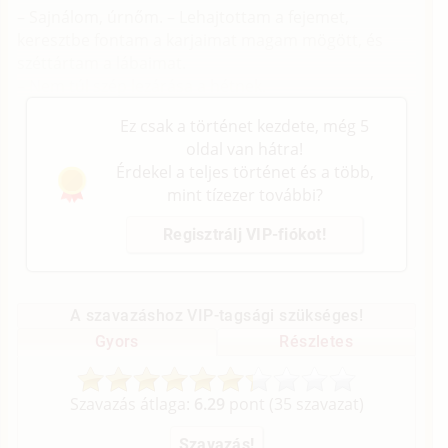
– Sajnálom, úrnőm. – Lehajtottam a fejemet,
keresztbe fontam a karjaimat magam mögött, és
széttártam a lábaimat.
– Nem túl szép lezárása a hétnek.
Ez csak a történet kezdete, még 5
oldal van hátra!
Érdekel a teljes történet és a több,
mint tízezer további?
Regisztrálj VIP-fiókot!
A szavazáshoz VIP-tagsági szükséges!
Gyors
Részletes
Szavazás átlaga:
6.29
pont (
35
szavazat)