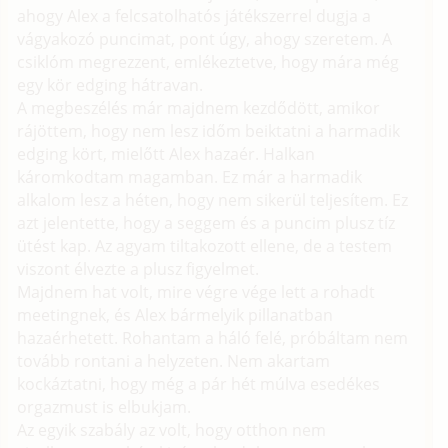
ahogy Alex a felcsatolhatós játékszerrel dugja a
vágyakozó puncimat, pont úgy, ahogy szeretem. A
csiklóm megrezzent, emlékeztetve, hogy mára még
egy kör edging hátravan.
A megbeszélés már majdnem kezdődött, amikor
rájöttem, hogy nem lesz időm beiktatni a harmadik
edging kört, mielőtt Alex hazaér. Halkan
káromkodtam magamban. Ez már a harmadik
alkalom lesz a héten, hogy nem sikerül teljesítem. Ez
azt jelentette, hogy a seggem és a puncim plusz tíz
ütést kap. Az agyam tiltakozott ellene, de a testem
viszont élvezte a plusz figyelmet.
Majdnem hat volt, mire végre vége lett a rohadt
meetingnek, és Alex bármelyik pillanatban
hazaérhetett. Rohantam a háló felé, próbáltam nem
tovább rontani a helyzeten. Nem akartam
kockáztatni, hogy még a pár hét múlva esedékes
orgazmust is elbukjam.
Az egyik szabály az volt, hogy otthon nem