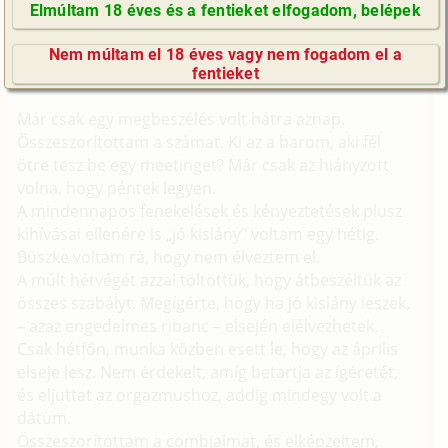
Elmúltam 18 éves és a fentieket elfogadom, belépek
ütés (leszbi, fordítás)
GyIK / FAQ
Nem múltam el 18 éves vagy nem fogadom el a
Fordítás
Impresszum
fentieket
Eredetije:
Slick69er
Fool's Orgasms
E-mail küldése
Már csak egy megbeszélés volt hátra aznap.
Összeszorítottam a számat. Ki az a barom, aki fél
ötre tesz be egy meetinget? Már csak az hiányzott
volna, hogy péntek legyen.
A mindennapos fenekelések és kényeztetések plusz
kihívásai ellenére is „jó kislány” voltam egy hétig.
Büszke voltam rá, hogy nem élveztem el.
A múlt hétvégét azzal töltöttük, hogy átbeszéltük az
összes szabályt. Megígérte, hogy ha jó kislány leszek,
– azaz engedelmes ribanc – elsején elélvezhetek.
Csak hétfőn, munka közben esett le, hogy az április
elseje lesz. Nem érdekelt, amíg betartja az ígéretét,
és eljuttat az orgazmushoz, addig mindegy volt a
dátum.
Összeszorítottam a combjaimat, és elképzeltem,