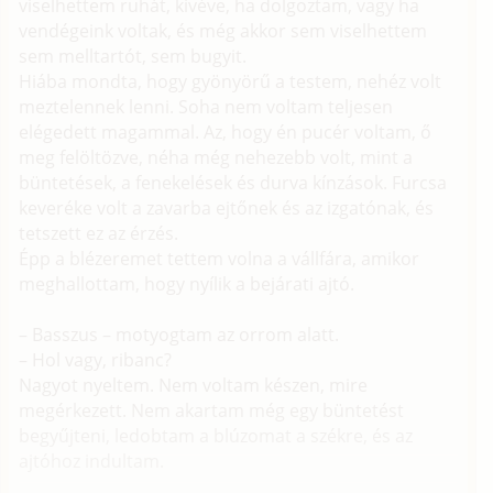
viselhettem ruhát, kivéve, ha dolgoztam, vagy ha
vendégeink voltak, és még akkor sem viselhettem
sem melltartót, sem bugyit.
Hiába mondta, hogy gyönyörű a testem, nehéz volt
meztelennek lenni. Soha nem voltam teljesen
elégedett magammal. Az, hogy én pucér voltam, ő
meg felöltözve, néha még nehezebb volt, mint a
büntetések, a fenekelések és durva kínzások. Furcsa
keveréke volt a zavarba ejtőnek és az izgatónak, és
tetszett ez az érzés.
Épp a blézeremet tettem volna a vállfára, amikor
meghallottam, hogy nyílik a bejárati ajtó.
– Basszus – motyogtam az orrom alatt.
– Hol vagy, ribanc?
Nagyot nyeltem. Nem voltam készen, mire
megérkezett. Nem akartam még egy büntetést
begyűjteni, ledobtam a blúzomat a székre, és az
ajtóhoz indultam.