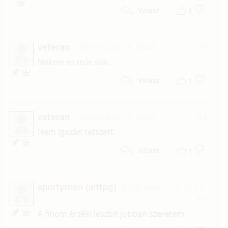
1
Válasz
veteran
2026. május 15. 03:45
#5
V
Nekem ez már sok.
1
Válasz
veteran
2026. május 15. 03:44
#4
V
Nem igazán tetszett.
1
Válasz
sportyman (alttpg)
2026. május 14. 10:21
#3
S
A finom érzéki leszbit jobban szeretem.