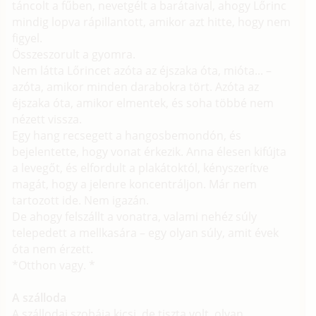
táncolt a fűben, nevetgélt a barátaival, ahogy Lőrinc
mindig lopva rápillantott, amikor azt hitte, hogy nem
figyel.
Összeszorult a gyomra.
Nem látta Lőrincet azóta az éjszaka óta, mióta... –
azóta, amikor minden darabokra tört. Azóta az
éjszaka óta, amikor elmentek, és soha többé nem
nézett vissza.
Egy hang recsegett a hangosbemondón, és
bejelentette, hogy vonat érkezik. Anna élesen kifújta
a levegőt, és elfordult a plakátoktól, kényszerítve
magát, hogy a jelenre koncentráljon. Már nem
tartozott ide. Nem igazán.
De ahogy felszállt a vonatra, valami nehéz súly
telepedett a mellkasára – egy olyan súly, amit évek
óta nem érzett.
*Otthon vagy. *
A szálloda
A szállodai szobája kicsi, de tiszta volt, olyan,