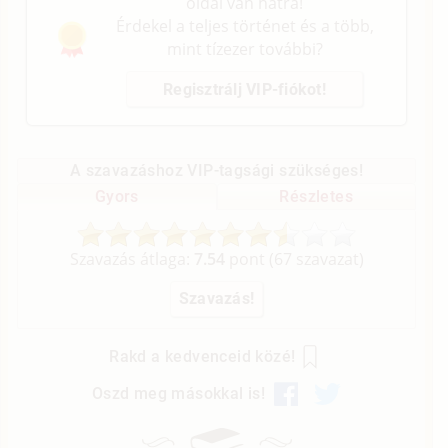
oldal van hátra!
Érdekel a teljes történet és a több,
mint tízezer további?
Regisztrálj VIP-fiókot!
A szavazáshoz VIP-tagsági szükséges!
Gyors
Részletes
Szavazás átlaga:
7.54
pont (
67
szavazat)
Rakd a kedvenceid közé!
Oszd meg másokkal is!