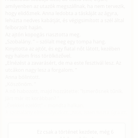
amilyenben az utazók megszállnak, ha nem tervezik,
hogy elidőznek. Anna ledobta a táskáját az ágyra,
lehúzta nedves kabátját, és végigsimított a szél által
felborzolt haján.
Az ajtón kopogás riasztotta meg.
„Szobalány. ” – szólalt meg egy tompa hang.
Kinyitotta az ajtót, és egy fiatal nőt látott, kezében
egy halom friss törölközővel.
„Elnézést a zavarásért, de ma este fesztivál lesz. Az
utcákon nagy lesz a forgalom. ”
Anna bólintott.
„Köszönöm. ”
A nő habozott, majd hozzátette: "Ismerősnek tűnik.
Járt már itt korábban? "
„Évekkel ezelőtt” – mondta halkan.
A szobalány elmosolyodott. „Nos, Isten hozta újra itt.
”
Ez csak a történet kezdete, még 6