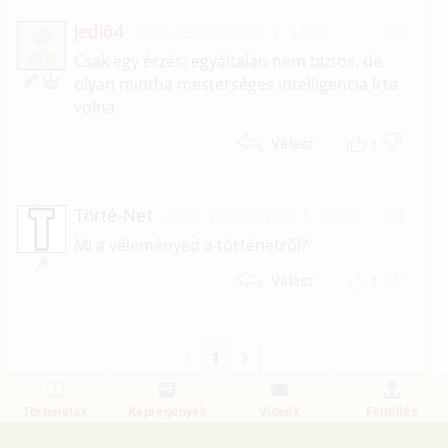
jedi64
2025. szeptember 1. 14:20
#2
J
Csak egy érzés: egyáltalán nem biztos, de
olyan mintha mesterséges intelligencia írta
volna.
1
Válasz
Törté-Net
2025. szeptember 1. 00:00
#1
Mi a véleményed a történetről?
1
Válasz
1
Történetek
Képregények
Videók
Feltöltés