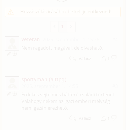
Hozzászólás írásához be kell jelentkezned!
1
veteran
2025. szeptember 1. 15:26
#4
V
Nem ragadott magával, de olvasható.
1
Válasz
sportyman (alttpg)
2025. szeptember 1. 14:55
#3
S
Érdekes sejtelmes hátterű családi történet.
Valahogy nekem az igazi emberi mélység
nem igazán érezhető.
1
Válasz