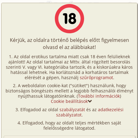
Főoldal
/
Történetek
/
Családi
/
Otthon
Történetek
Otthon
Képregények
Kérjük, az oldalra történő belépés előtt figyelmesen
Filmek
olvasd el az alábbiakat!
családi
Írók
dezsoke
Az oldal erotikus tartalma miatt csak 18 éven felülieknek
ajánlott! Az oldal tartalmai az Mttv. által rögzített besorolás
Tölts
szerinti V. vagy VI. kategóriába tartozik, és a kiskorúakra káros
Címkék
hatással lehetnek. Ha korlátoznád a korhatáros tartalmak
Szavazás átlaga:
7.54
pont (
67
szavazat)
fel
elérését a gépen, használj
szűrőprogramot
.
Kereső
Megjelenés:
2025. szeptember 1.
A weboldalon cookie-kat ("sütiket") használunk, hogy
Te
Hossz:
11 164 karakter
biztonságos böngészés mellett a legjobb felhasználói élményt
VIP
nyújthassuk látogatóinknak. (
További információk
)
Elolvasva:
1 723 alkalommal
is!
Cookie beállítások
Fórum
Elfogadod az oldal
szabályzatát
és az
adatkezelési
Sosem volt, talán igaz sem volt.
szabályzatot
.
(Minden résztvevő a képzelet szülötte (így nincs vérségi
Versenyeink
kapcsolat közöttük), a valósággal való bármilyen egyezés
Elfogadod, hogy az oldalt teljes mértékben saját
a véletlen műve.)
Ügyfélszolgálat
felelősségedre látogatod.
Prológus
Írói segédletek