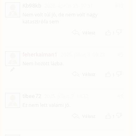
Kb98kb
2026. április 25. 07:31
#10
K
Nem volt túl jó, de nem volt nagy
katasztrófa sem
1
Válasz
feherkalman1
2025. július 8. 09:23
#9
F
Nem hozott lázba.
1
Válasz
tibee72
2025. július 7. 13:32
#8
T
Ez nem lett valami jó.
1
Válasz