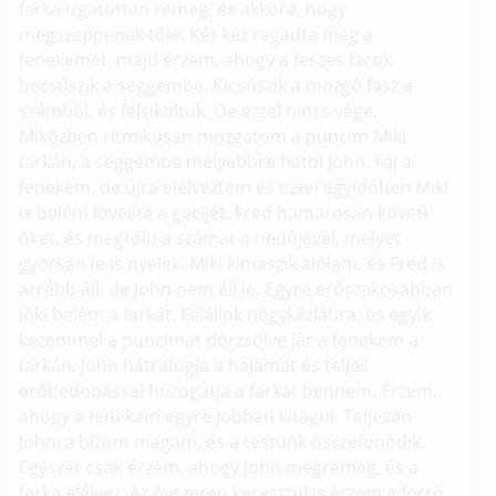
farka izgatottan remeg, és akkora, hogy
megszeppenek tőle. Két kéz ragadta meg a
fenekemet, majd érzem, ahogy a feszes farok
becsúszik a seggembe. Kicsúszik a mozgó fasz a
számból, és felsikoltok. De ezzel nincs vége.
Miközben ritmikusan mozgatom a puncim Miki
farkán, a seggembe mélyebbre hatol John. Fáj a
fenekem, de újra elélveztem és ezzel egyidőben Miki
is belém lövellte a gecijét. Fred hamarosan követi
őket, és megtölti a számat a nedűjével, melyet
gyorsan le is nyelek. Miki kimászik alólam, és Fred is
arrébb áll, de John nem áll le. Egyre erőszakosabban
löki belém a farkát. Felállok négykézlábra, és egyik
kezemmel a puncimat dörzsölve jár a fenekem a
farkán. John hátrafogja a hajamat és teljes
erőbedobással húzogatja a farkát bennem. Érzem,
ahogy a fenekem egyre jobban kitágul. Teljesen
Johnra bízom magam, és a testünk összefonódik.
Egyszer csak érzem, ahogy John megremeg, és a
farka elélvez. Az óvszeren keresztül is érzem a forró