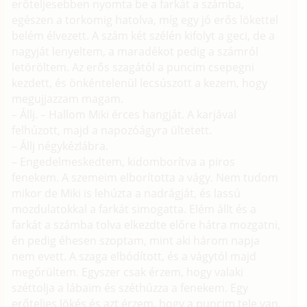
erőteljesebben nyomta be a farkát a számba,
egészen a torkomig hatolva, míg egy jó erős lökettel
belém élvezett. A szám két szélén kifolyt a geci, de a
nagyját lenyeltem, a maradékot pedig a számról
letöröltem. Az erős szagától a puncim csepegni
kezdett, és önkéntelenül lecsúszott a kezem, hogy
megujjazzam magam.
– Állj. – Hallom Miki érces hangját. A karjával
felhúzott, majd a napozóágyra ültetett.
– Állj négykézlábra.
– Engedelmeskedtem, kidomborítva a piros
fenekem. A szemeim elborította a vágy. Nem tudom
mikor de Miki is lehúzta a nadrágját, és lassú
mozdulatokkal a farkát simogatta. Elém állt és a
farkát a számba tolva elkezdte előre hátra mozgatni,
én pedig éhesen szoptam, mint aki három napja
nem evett. A szaga elbódított, és a vágytól majd
megőrültem. Egyszer csak érzem, hogy valaki
széttolja a lábaim és széthúzza a fenekem. Egy
erőteljes lökés és azt érzem, hogy a puncim tele van.