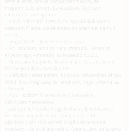
tette a kezét, amitől nagyon felizgultam, de
magamhoz is tértem. Ez veszélyes. Gyorsan
eltaszítottam magamtól.
– Mit csinálsz? Kérdeztem, és egy oldalpillantást
vetettem Fredre, aki elkerekedett szemmel bámult
minket.
– Hogy érted? – kérdezte vigyorogva.
– Azt csinálom, amit csinálni szoktunk. Hiszen az
enyém vagy. – mondta, és közelebb húzott.
– Nem csinálhatjuk itt. Itt van a fiad, és az enyém is
bármelyik pillanatban kijöhet.
– Valójában azért jöttem, hogy egy szívességet kérjek
tőled. Fred még szűz, és reméltem, hogy te lennél az
első neki.
– Apa. – kiáltott fel Fred megrökönyödve.
Fel voltam háborodva.
– Szó sem lehet róla. Hogy kérhetsz ilyet, hiszen a
barátnőd vagyok. És Fred még nincs is 18.
Miki komolyan rám nézett, majd a derekamnál
megfogott és a vállára vetett. Kapálóztam, de az erős