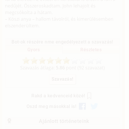
nedűjét. Összeroskadtam. John lehajolt és
megcsókolta a hátam.
– Köszi anya – hallom távolról, és kimerülésemben
elszenderültem.
Bot-ok részére nme engedélyezett a szavazás!
Gyors
Részletes
Szavazás átlaga:
5.86
pont (
92
szavazat)
Rakd a kedvenceid közé!
Oszd meg másokkal is!
Ajánlott történeteink