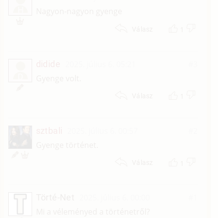
H
Nagyon-nagyon gyenge
1
Válasz
didide
2025. július 6. 05:21
#3
D
Gyenge volt.
1
Válasz
sztbali
2025. július 6. 00:57
#2
Gyenge történet.
1
Válasz
Törté-Net
2025. július 6. 00:00
#1
Mi a véleményed a történetről?