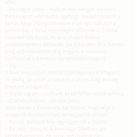
állni.
– Ne hagyd abba. – Hallom Miki hangját, és nincs
bátorságom ellenkezni, úgyhogy tovább szopom a
farkát. Megrökönyödésemre Fred újra behatol a
puncimba, a farka már megint kőkemény. Ezúttal
nem kell sok hozzá, és az erőteljes lökései
eredményeként elélvezek. De Fred nem áll le hanem
még erőteljesebben dug engem. A szemeim
találkoznak a fiaméval, de tehetetlen vagyok.
– Állj.
A fiam megszólalt. Miki és Fred egyszerre lefagyott,
én pedig fáradtan a hátsómra ültem. Még mindig
éreztem a sajgását.
– Segíts rajtam – szóltam, és kérlelően nézek Johnra.
– Csatlakozhatok? – kérdezi John.
Nem hiszek a füleimnek. Azt hittem, hogy vége a
megpróbáltatásaimnak, de nagyot tévedtem.
– Persze. Válaszol Miki egy vigyorral a száján.
– Ezt nem tehetjük. A fiam vagy! Sikoltom én
kétségbeesetten, de senki sem hallgat rám.