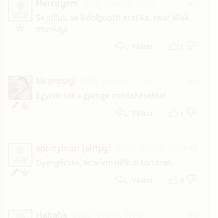
Hercegem
2025. július 7. 11:15
#7
H
Se stílus, se kidolgozott erotika, sivár lélek
munkája
1
Válasz
kivancsigi
2025. július 6. 11:18
#6
Egyetértek a gyenge minősítésekkel.
1
Válasz
sportyman (alttpg)
2025. július 6. 10:34
#5
S
Gyengécske, érzelem nélküli történet.
0
Válasz
Hahaha
2025. július 6. 09:45
#4