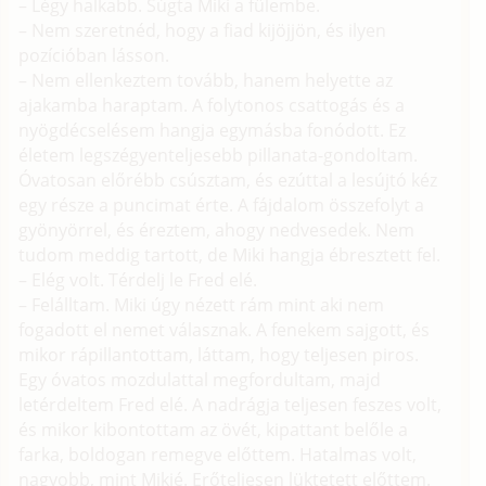
– Légy halkabb. Súgta Miki a fülembe.
– Nem szeretnéd, hogy a fiad kijöjjön, és ilyen
pozícióban lásson.
– Nem ellenkeztem tovább, hanem helyette az
ajakamba haraptam. A folytonos csattogás és a
nyögdécselésem hangja egymásba fonódott. Ez
életem legszégyenteljesebb pillanata-gondoltam.
Óvatosan előrébb csúsztam, és ezúttal a lesújtó kéz
egy része a puncimat érte. A fájdalom összefolyt a
gyönyörrel, és éreztem, ahogy nedvesedek. Nem
tudom meddig tartott, de Miki hangja ébresztett fel.
– Elég volt. Térdelj le Fred elé.
– Felálltam. Miki úgy nézett rám mint aki nem
fogadott el nemet válasznak. A fenekem sajgott, és
mikor rápillantottam, láttam, hogy teljesen piros.
Egy óvatos mozdulattal megfordultam, majd
letérdeltem Fred elé. A nadrágja teljesen feszes volt,
és mikor kibontottam az övét, kipattant belőle a
farka, boldogan remegve előttem. Hatalmas volt,
nagyobb, mint Mikié. Erőteljesen lüktetett előttem.