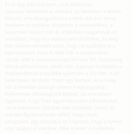
Én is épp oda indultam, csak átöltözök.
Gyorsan besiettem a szobába, és felvettem a fekete
bikinim, ami kihangsúlyozza a fehér bőröm, kerek
fenekem és melleim. Kisiettem a medencéhez, a
kezemben három sörrel, miközben magamnak azt
mondtam, hogy ma semmi sem történhet, és meg
kell tennem mindent azért, hogy ne tudódjon ki a
kapcsolatunk. Fred és Miki már a medencében
vártak. Miki a szemeivel majd fel nem falt, Fred pedig
félénk pillantásokat vetett rám. Gyorsan beléptem a
medencébe és a kezükbe nyomtam a söröket. A víz
kellemesen lehűtött. Ittam egy kortyot, és a hideg
sör a hevesen dobogó szívem megnyugtatta.
Kellemesen elcsevegtünk Mikivel, de arra lettem
figyelmes, hogy Fred egyre hosszabb pillantásokat
vet a melleimre. Eközben Miki közelebb úszott, és
minden figyelmeztetés nélkül megcsókolt.
Lefagytam, egy pillanatra és hagytam, hogy a nyelve
utat találjon a számban. Miki enyhén a melleimre