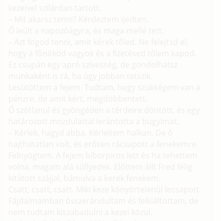
kezeivel szilárdan tartott.
– Mit akarsz tenni? Kérdeztem ijedten.
Ő leült a napozóágyra, és maga mellé tett.
– Azt fogod tenni, amit kérek tőled. Ne felejtsd el,
hogy a főnököd vagyok és a fizetésed tőlem kapod.
Ez csupán egy apró szívesség, de gondolhatsz
munkaként is rá, ha úgy jobban tetszik.
Lesütöttem a fejem. Tudtam, hogy szükségem van a
pénzre, de amit kért, megdöbbentett.
Ő szótlanul és gyöngéden a térdeire döntött, és egy
határozott mozdulattal lerántotta a bugyimat.
– Kérlek, hagyd abba. Kérleltem halkan. De ő
hajthatatlan volt, és erősen rácsapott a fenekemre.
Felnyögtem. A fejem bíborpiros lett és ha tehettem
volna, magam alá süllyedek. Előttem állt Fred félig
kitátott szájjal, bámulva a kerek fenekem.
Csatt, csatt, csatt. Miki keze könyörtelenül lecsapott.
Fájdalmamban összerándultam és felkiáltottam, de
nem tudtam kiszabadulni a kezei közül.