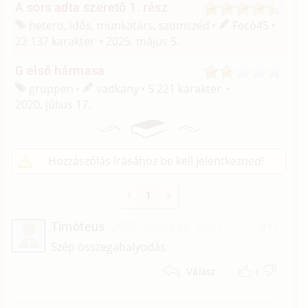
A sors adta szerető 1. rész
hetero, idős, munkatárs, szomszéd
Fecó45
22 137 karakter
2025. május 5.
G első hármasa
gruppen
vadkany
5 221 karakter
2020. július 17.
Hozzászólás írásához be kell jelentkezned!
1
Timóteus
2026. április 26. 10:01
#11
T
Szép összegabalyodás
1
Válasz