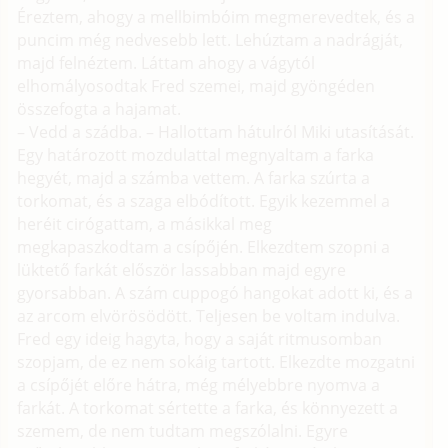
Éreztem, ahogy a mellbimbóim megmerevedtek, és a
puncim még nedvesebb lett. Lehúztam a nadrágját,
majd felnéztem. Láttam ahogy a vágytól
elhomályosodtak Fred szemei, majd gyöngéden
összefogta a hajamat.
– Vedd a szádba. – Hallottam hátulról Miki utasítását.
Egy határozott mozdulattal megnyaltam a farka
hegyét, majd a számba vettem. A farka szúrta a
torkomat, és a szaga elbódított. Egyik kezemmel a
heréit cirógattam, a másikkal meg
megkapaszkodtam a csípőjén. Elkezdtem szopni a
lüktető farkát először lassabban majd egyre
gyorsabban. A szám cuppogó hangokat adott ki, és a
az arcom elvörösödött. Teljesen be voltam indulva.
Fred egy ideig hagyta, hogy a saját ritmusomban
szopjam, de ez nem sokáig tartott. Elkezdte mozgatni
a csípőjét előre hátra, még mélyebbre nyomva a
farkát. A torkomat sértette a farka, és könnyezett a
szemem, de nem tudtam megszólalni. Egyre