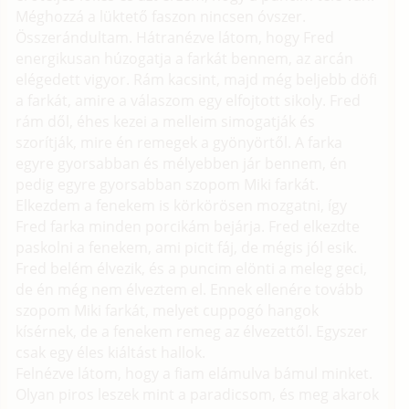
Méghozzá a lüktető faszon nincsen óvszer.
Összerándultam. Hátranézve látom, hogy Fred
energikusan húzogatja a farkát bennem, az arcán
elégedett vigyor. Rám kacsint, majd még beljebb döfi
a farkát, amire a válaszom egy elfojtott sikoly. Fred
rám dől, éhes kezei a melleim simogatják és
szorítják, mire én remegek a gyönyörtől. A farka
egyre gyorsabban és mélyebben jár bennem, én
pedig egyre gyorsabban szopom Miki farkát.
Elkezdem a fenekem is körkörösen mozgatni, így
Fred farka minden porcikám bejárja. Fred elkezdte
paskolni a fenekem, ami picit fáj, de mégis jól esik.
Fred belém élvezik, és a puncim elönti a meleg geci,
de én még nem élveztem el. Ennek ellenére tovább
szopom Miki farkát, melyet cuppogó hangok
kísérnek, de a fenekem remeg az élvezettől. Egyszer
csak egy éles kiáltást hallok.
Felnézve látom, hogy a fiam elámulva bámul minket.
Olyan piros leszek mint a paradicsom, és meg akarok