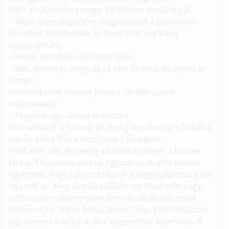
John a hátsómhoz megy, és lehúzza a nadrágját.
– Állj le. Nem engedem, hogy berakd a puncimba.
Mondom hátranézve, és most már egy kissé
kijózanodtam.
– Hmm. Rendben. Válaszolt John.
– Miki, feküdj le. Anya ülj rá Miki farkára, és szopd le
Fredet.
Hitetlenkedve néztem Johnra, de Miki szava
felébresztett.
– Tegyünk úgy, ahogy mondtad.
Miki lefeküdt a hátára, én pedig vonakodva a farkába
ültem, előre hátra mozgatva a fenekem.
Fred elém állt, én pedig a számba vettem a büszke
farkát. Elkezdtem szopni. Egyszer csak arra lettem
figyelmes, hogy valami behatol a segglyukamba. John
ujja volt az. Meg akarok szólalni, de Fred nem hagy
szóhoz jutni. Hamarosan John átváltott két, majd
három ujjra. Hátra nézve látom, hogy John felhúzott
egy óvszert a farkára, és a seggemhez közel viszi. A