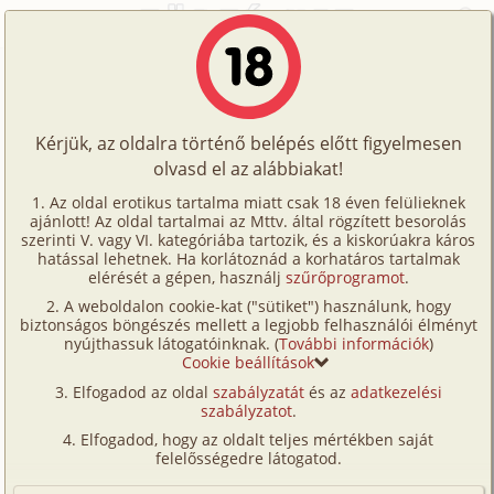
Főoldal
/
Történetek
/
Gruppen
/
A főnököm és a fia
Történetek
A főnököm és a fia
Képregények
Kérjük, az oldalra történő belépés előtt figyelmesen
Filmek
olvasd el az alábbiakat!
gruppen
,
anál
,
dp/
szendvics
,
fenekelés
,
anya
,
Írók
fia
,
szűz
,
szabadban-természetben
Az oldal erotikus tartalma miatt csak 18 éven felülieknek
ajánlott! Az oldal tartalmai az Mttv. által rögzített besorolás
Tölts
Warrior
szerinti V. vagy VI. kategóriába tartozik, és a kiskorúakra káros
Címkék
hatással lehetnek. Ha korlátoznád a korhatáros tartalmak
fel
elérését a gépen, használj
szűrőprogramot
.
Szavazás átlaga:
5.86
pont (
92
szavazat)
Kereső
A weboldalon cookie-kat ("sütiket") használunk, hogy
Te
Megjelenés:
2025. július 6.
biztonságos böngészés mellett a legjobb felhasználói élményt
VIP
nyújthassuk látogatóinknak. (
További információk
)
Hossz:
9 860 karakter
is!
Cookie beállítások
Elolvasva:
4 549 alkalommal
Fórum
Elfogadod az oldal
szabályzatát
és az
adatkezelési
szabályzatot
.
Versenyeink
A nevem Melanie. 35 éves vagyok és egyedül élek a
Elfogadod, hogy az oldalt teljes mértékben saját
17 éves fiammal, Johnnal. Szeretek futni és kondiban
Ügyfélszolgálat
felelősségedre látogatod.
tartani a testem. Van egy jól kereső munkahelyem,
Írói segédletek