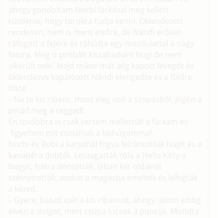
ahogy gondoltam Norbi farkával meg kellett
küzdenie, hogy torokra tudja venni. Öklendezett
rendesen, nem is ment elsőre, de Nándi erősen
ráfogott a fejére és ráhúzta egy mozdulattal a nagy
faszra. Meg is próbált kiszabadulni hugi de nem
sikerült neki. Majd mikor már alig kapott levegőt és
öklendezve kapálózott Nándi elengedte és a földre
lökte.
– Na te kis ribanc, most elég volt a szopásból, jöjjön a
pinád meg a segged!
Én továbbra is csak vertem mellettük a farkam és
figyeltem mit csinálnak a kishúgommal.
Norbi és Robi a karjainál fogva felrántották hugit és a
kanapéra dobták. Leszagatták róla a Hello Kitty-s
bugyit, hátra döntötték, lábait két oldalról
szétnyitották, azokat a magasba emelték és lefogták
a kezeit.
– Gyere, baszd szét a kis ribancot, ahogy látom eddig
élvezi a dolgot, mert csupa lucsok a puncija. Mondta