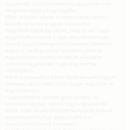
foglalkozott azzal hova élvezzen, egyszerűen csak
elengedte magát a hugi seggébe.
Mikor az utolsó löketet is belepumpálta kihúzta
lankadó farkát és lerogyott a kanapéra.
Végignézve rajtuk úgy láttam, hogy itt volt hugim
megpróbáltatásainak a vége, mert mindannyian
lankadt fasszal pihengettem a kanapén, beleértve
engem is. De Brigi sokkal szarabbul nézett ki,
magzatpózban összehúzva feküdt a kanapén
miközben seggéből két nagy adag sperma
csordogált ki.
Nándi összeszedte a földön illetve kanapén hagyott,
széttépet, nyálas Hello Kitty-s bugyit meg pólót és
hugira hajította.
– Legközelebb is ilyenben gyere picilány, és
hasonlóan helyben tudunk hagyni. Nevetett fel
Nándi. Aztán lassan elkezdtek Norbival és Robival
összekészülődni, hugi pedig továbbra is
mozdulatlanul feküdt a kanapén.