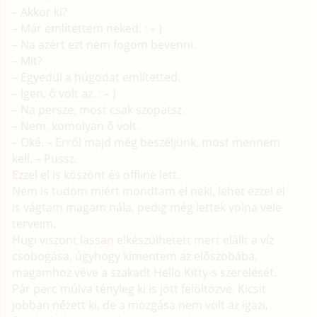
– Akkor ki?
– Már említettem neked. : – )
– Na azért ezt nem fogom bevenni.
– Mit?
– Egyedül a húgodat említetted.
– Igen, ő volt az. : – )
– Na persze, most csak szopatsz.
– Nem, komolyan ő volt.
– Oké. – Erről majd még beszéljünk, most mennem
kell. – Pussz.
Ezzel el is köszönt és offline lett.
Nem is tudom miért mondtam el neki, lehet ezzel el
is vágtam magam nála, pedig még lettek volna vele
terveim.
Hugi viszont lassan elkészülhetett mert elállt a víz
csobogása, úgyhogy kimentem az előszobába,
magamhoz véve a szakadt Hello Kitty-s szerelését.
Pár perc múlva tényleg ki is jött felöltözve. Kicsit
jobban nézett ki, de a mozgása nem volt az igazi,