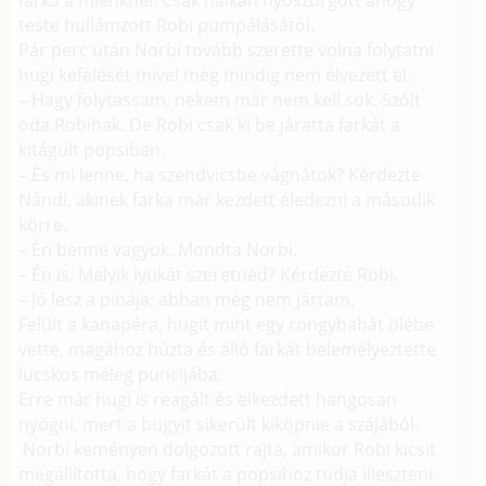
teste hullámzott Robi pumpálásától.
Pár perc után Norbi tovább szerette volna folytatni
hugi kefélését mivel még mindig nem élvezett el.
– Hagy folytassam, nekem már nem kell sok. Szólt
oda Robinak. De Robi csak ki be járatta farkát a
kitágult popsiban.
– És mi lenne, ha szendvicsbe vágnátok? Kérdezte
Nándi, akinek farka már kezdett éledezni a második
körre.
– Én benne vagyok. Mondta Norbi.
– Én is. Melyik lyukát szeretnéd? Kérdezte Robi.
– Jó lesz a pinája, abban még nem jártam.
Felült a kanapéra, hugit mint egy rongybabát ölébe
vette, magához húzta és álló farkát belemélyeztette
lucskos meleg puncijába.
Erre már hugi is reagált és elkezdett hangosan
nyögni, mert a bugyit sikerült kiköpnie a szájából.
Norbi keményen dolgozott rajta, amikor Robi kicsit
megállította, hogy farkát a popsihoz tudja illeszteni.