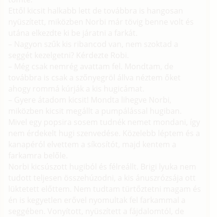
Ettől kicsit halkabb lett de továbbra is hangosan
nyüszített, miközben Norbi már tövig benne volt és
utána elkezdte ki be járatni a farkát.
– Nagyon szűk kis ribancod van, nem szoktad a
seggét kezelgetni? Kérdezte Robi.
– Még csak nemrég avattam fel. Mondtam, de
továbbra is csak a szőnyegröl állva néztem őket
ahogy rommá kúrják a kis hugicámat.
– Gyere átadom kicsit! Mondta lihegve Norbi,
miközben kicsit megállt a pumpálással hugiban.
Mivel egy popsira sosem tudnék nemet mondani, így
nem érdekelt hugi szenvedése. Közelebb léptem és a
kanapéról elvettem a síkosítót, majd kentem a
farkamra belőle.
Norbi kicsúszott hugiból és félreállt. Brigi lyuka nem
tudott teljesen összehúzodni, a kis ánuszrózsája ott
lüktetett előttem. Nem tudtam türtőztetni magam és
én is kegyetlen erővel nyomultak fel farkammal a
seggében. Vonyított, nyüszített a fájdalomtól, de