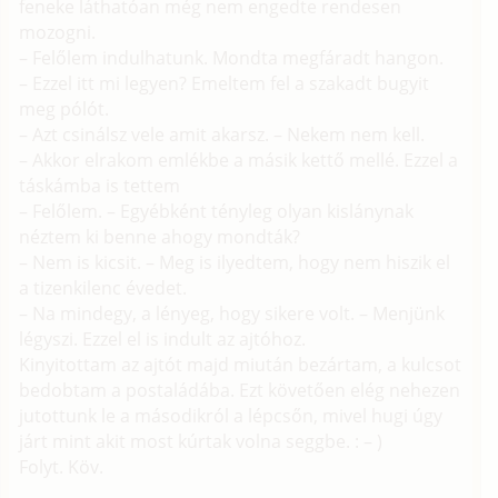
feneke láthatóan még nem engedte rendesen
mozogni.
– Felőlem indulhatunk. Mondta megfáradt hangon.
– Ezzel itt mi legyen? Emeltem fel a szakadt bugyit
meg pólót.
– Azt csinálsz vele amit akarsz. – Nekem nem kell.
– Akkor elrakom emlékbe a másik kettő mellé. Ezzel a
táskámba is tettem
– Felőlem. – Egyébként tényleg olyan kislánynak
néztem ki benne ahogy mondták?
– Nem is kicsit. – Meg is ilyedtem, hogy nem hiszik el
a tizenkilenc évedet.
– Na mindegy, a lényeg, hogy sikere volt. – Menjünk
légyszi. Ezzel el is indult az ajtóhoz.
Kinyitottam az ajtót majd miután bezártam, a kulcsot
bedobtam a postaládába. Ezt követően elég nehezen
jutottunk le a másodikról a lépcsőn, mivel hugi úgy
járt mint akit most kúrtak volna seggbe. : – )
Folyt. Köv.