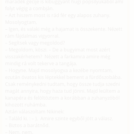
maradék gecije is kibuggyant hugi popsilyukából ami
folyt végig a combján.
– Azt hiszem most is rád fér egy alapos zuhany.
Mosolyogtam.
– Igen, és valaki még a hajamat is összekente. Nézett
rám fájdalmas vigyorral.
– Segítsek vagy megoldod?
– Megoldom, köszi. – De a bugyimat most azért
visszakérhetem? Nézett a farkamra amire még
mindig rá volt tekerve a tangája.
– Hogyne. Majd mosolyogva a kezébe nyomtam,
ezután óvatos kis léptekkel bement a fürdőszobába.
Csak reménykedni tudtam, hogy össze tudja szedni
magát annyira, hogy haza tud jönni. Majd leültem a
kanapéra és felöltöztem a korábban a zuhanyzóból
kihozott ruhámba.
Aztán válaszoltam Nikinek:
– Találd ki. : – ). Amire szinte egyből jött a válasz.
– Biztos a barátnőd.
– Nem, nem.