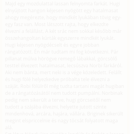
Majd egy mozdulattal lassan felnyomta farkát. Hugi
elnyújtott hangon kéjesen nyögött egy hatalmasat
ahogy megérezte, hogy mindkét lyukában tövig egy-
egy fasz van. Most látszott rajta, hogy elkezdte
élvezni a felállást. A két srác nem sokkal később már
összehangoltan kúrták egyszerre mindkét lyukát.
Hugi kéjesen nyögdécselt és egyre jobban
rángatózott. Én már tudtam mi fog következni. Pár
pillanat múlva hörögve remegő lábakkal, görcsölő
testtel élvezett hatalmasat, lecsúszva Norbi farkáról.
Aki nem bánta, mert neki is a vége közeledett. Felállt
és hugi fölé helyezkedve próbalta tele élvezni a
száját. Robi fölülről még tudta tartani magát hugiban
de a rángatózásától nem tudott pumpálni. Norbinak
pedig nem sikerült a terve, hugi görcseitől nem
tudott a szájába élvezni, helyette jutott szinte
mindenhová, arcára, hajára, vállára. Briginek sikerült
megint elspriccelnie és nagy tócsát folyatott maga
alá.