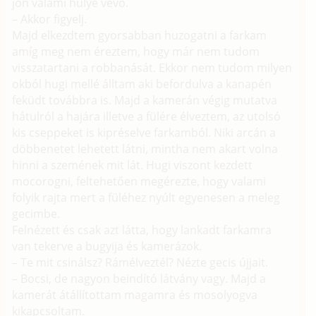
jön valami hülye vevő.
– Akkor figyelj.
Majd elkezdtem gyorsabban huzogatni a farkam
amíg meg nem éreztem, hogy már nem tudom
visszatartani a robbanását. Ekkor nem tudom milyen
okból hugi mellé álltam aki befordulva a kanapén
feküdt továbbra is. Majd a kamerán végig mutatva
hátulról a hajára illetve a fülére élveztem, az utolsó
kis cseppeket is kipréselve farkamból. Niki arcán a
döbbenetet lehetett látni, mintha nem akart volna
hinni a szemének mit lát. Hugi viszont kezdett
mocorogni, feltehetően megérezte, hogy valami
folyik rajta mert a füléhez nyúlt egyenesen a meleg
gecimbe.
Felnézett és csak azt látta, hogy lankadt farkamra
van tekerve a bugyija és kamerázok.
– Te mit csinálsz? Rámélveztél? Nézte gecis újjait.
– Bocsi, de nagyon beindító látvány vagy. Majd a
kamerát átállítottam magamra és mosolyogva
kikapcsoltam.