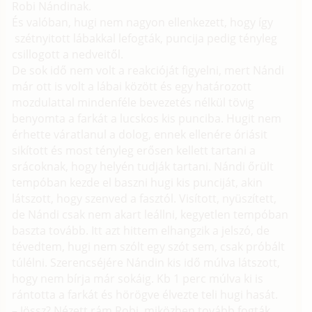
Robi Nándinak.
És valóban, hugi nem nagyon ellenkezett, hogy így
szétnyitott lábakkal lefogták, puncija pedig tényleg
csillogott a nedveitől.
De sok idő nem volt a reakcióját figyelni, mert Nándi
már ott is volt a lábai között és egy határozott
mozdulattal mindenféle bevezetés nélkül tövig
benyomta a farkát a lucskos kis punciba. Hugit nem
érhette váratlanul a dolog, ennek ellenére óriásit
sikított és most tényleg erősen kellett tartani a
srácoknak, hogy helyén tudják tartani. Nándi őrült
tempóban kezde el baszni hugi kis punciját, akin
látszott, hogy szenved a fasztól. Visított, nyüszített,
de Nándi csak nem akart leállni, kegyetlen tempóban
baszta tovább. Itt azt hittem elhangzik a jelszó, de
tévedtem, hugi nem szólt egy szót sem, csak próbált
túlélni. Szerencséjére Nándin kis idő múlva látszott,
hogy nem bírja már sokáig. Kb 1 perc múlva ki is
rántotta a farkát és hörögve élvezte teli hugi hasát.
– Jössz? Nézett rám Robi, miközben tovább fogták