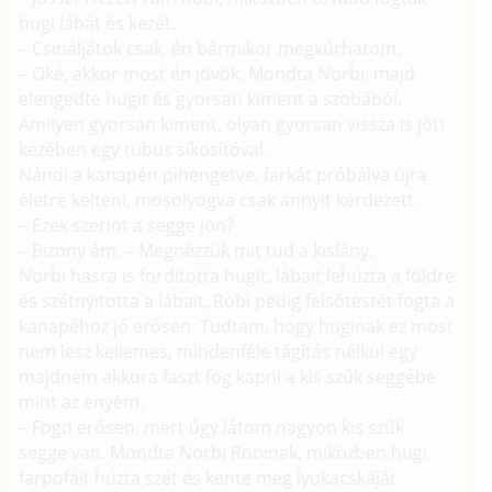
hugi lábát és kezét.
– Csináljátok csak, én bármikor megkúrhatom.
– Oké, akkor most én jövök. Mondta Norbi, majd
elengedte hugit és gyorsan kiment a szobából.
Amilyen gyorsan kiment, olyan gyorsan vissza is jött
kezében egy tubus síkosítóval.
Nándi a kanapén pihengetve, farkát próbálva újra
életre kelteni, mosolyogva csak annyit kérdezett.
– Ezek szerint a segge jön?
– Bizony ám. – Megnézzük mit tud a kislány.
Norbi hasra is fordította hugit, lábait lehúzta a földre
és szétnyitotta a lábait, Robi pedig felsőtestét fogta a
kanapéhoz jó erősen. Tudtam, hogy huginak ez most
nem lesz kellemes, mindenféle tágítás nélkül egy
majdnem akkora faszt fog kapni a kis szűk seggébe
mint az enyém.
– Fogd erősen, mert úgy látom nagyon kis szűk
segge van. Mondta Norbi Robinak, miközben hugi
farpofáit húzta szét és kente meg lyukacskáját