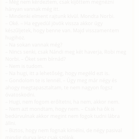
– Még nem kérdeztem, csak kijöttem megnézni
hányan vannak még itt.
– Mindenki elment rajtunk kívül. Mondta Norbi.
– Oké. – Ha egyedül jövök vissza akkor úgy
készűljetek, hogy benne van. Majd visszamentem
hugihoz.
– Na sokan vannak még?
– Nincs senki, csak Nándi meg két haverja, Robi meg
Norbi. – Őket sem bírnád?
– Nem is tudom.
– Na hugi, itt a lehetőség, hogy megéld ezt is.
– Gondolom te is lennél. – Úgy meg már négy és
ahogy megtapasztaltam, te nem nagyon fogsz
óvatoskodni.
– Hugi, nem fogom erőltetni, ha nem, akkor nem.
– Nem azt mondtam, hogy nem. – Csak ha ők is
bedúrvulnak akkor megint nem fogok tudni lábra
állni.
– Biztos, hogy nem fognak kímélni, de négy pasival
mindig durva lesz csak szólok.