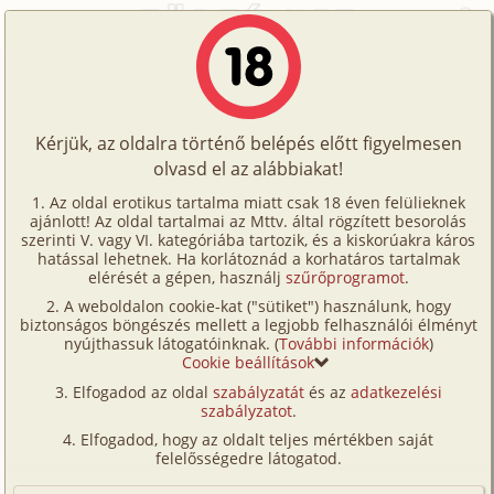
Főoldal
/
Történetek
/
Családi
/
Húgom fantáziálása 8. rész
Történetek
Húgom fantáziálása 8. rész
Képregények
Kérjük, az oldalra történő belépés előtt figyelmesen
Filmek
olvasd el az alábbiakat!
családi
,
anál
,
dp/
szendvics
,
mélytorok
,
Írók
testvérek
Az oldal erotikus tartalma miatt csak 18 éven felülieknek
ajánlott! Az oldal tartalmai az Mttv. által rögzített besorolás
Tölts
Dementia
szerinti V. vagy VI. kategóriába tartozik, és a kiskorúakra káros
Címkék
hatással lehetnek. Ha korlátoznád a korhatáros tartalmak
fel
elérését a gépen, használj
szűrőprogramot
.
Szavazás átlaga:
8.49
pont (
75
szavazat)
Kereső
A weboldalon cookie-kat ("sütiket") használunk, hogy
Te
Megjelenés:
2025. június 29.
biztonságos böngészés mellett a legjobb felhasználói élményt
VIP
nyújthassuk látogatóinknak. (
További információk
)
Hossz:
22 021 karakter
is!
Cookie beállítások
Elolvasva:
4 915 alkalommal
Fórum
Elfogadod az oldal
szabályzatát
és az
adatkezelési
szabályzatot
.
Versenyeink
Előzmény
Húgom fantáziálása 7. rész (családi,
Elfogadod, hogy az oldalt teljes mértékben saját
testvérek)
Ügyfélszolgálat
felelősségedre látogatod.
Folytatás
Húgom fantáziálása 9. rész (gruppen,
Írói segédletek