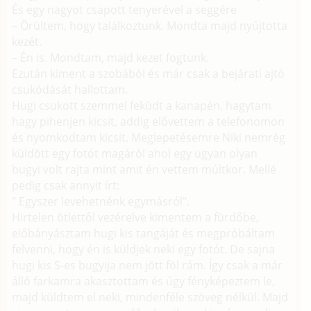
És egy nagyot csapott tenyerével a seggére
– Örültem, hogy találkoztunk. Mondta majd nyújtotta
kezét.
– Én is. Mondtam, majd kezet fogtunk.
Ezután kiment a szobából és már csak a bejárati ajtó
csukódását hallottam.
Hugi csukott szemmel feküdt a kanapén, hagytam
hagy pihenjen kicsit, addig elővettem a telefonomon
és nyomkodtam kicsit. Meglepetésemre Niki nemrég
küldött egy fotót magáról ahol egy ugyan olyan
bugyi volt rajta mint amit én vettem múltkor. Mellé
pedig csak annyit írt:
" Egyszer levehetnénk egymásról".
Hirtelen ötlettől vezérelve kimentem a fürdőbe,
előbányásztam hugi kis tangáját és megpróbáltam
felvenni, hogy én is küldjek neki egy fotót. De sajna
hugi kis S-es bugyija nem jött föl rám. Így csak a már
álló farkamra akasztottam és úgy fényképeztem le,
majd küldtem el neki, mindenféle szöveg nélkül. Majd