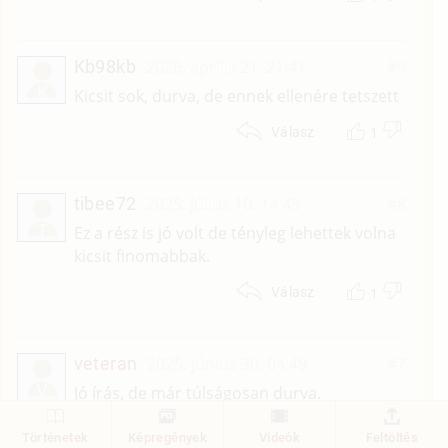
Kb98kb
2026. április 21. 21:41
#9
K
Kicsit sok, durva, de ennek ellenére tetszett
1
Válasz
tibee72
2025. július 10. 14:45
#8
T
Ez a rész is jó volt de tényleg lehettek volna
kicsit finomabbak.
1
Válasz
veteran
2025. június 30. 04:49
#7
V
Jó írás, de már túlságosan durva.
2
Válasz
Történetek
Képregények
Videók
Feltöltés