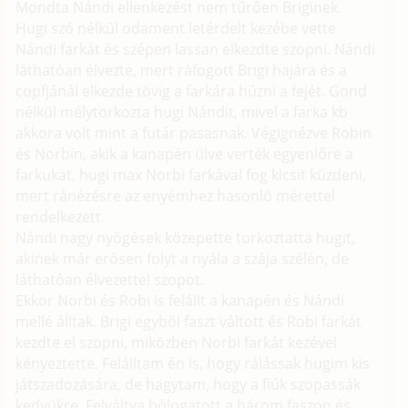
Mondta Nándi ellenkezést nem tűrően Briginek.
Hugi szó nélkül odament letérdelt kezébe vette
Nándi farkát és szépen lassan elkezdte szopni. Nándi
láthatóan élvezte, mert ráfogott Brigi hajára és a
copfjánál elkezde tövig a farkára húzni a fejét. Gond
nélkül mélytorkozta hugi Nándit, mivel a farka kb
akkora volt mint a futár pasasnak. Végignézve Robin
és Norbin, akik a kanapén ülve verték egyenlőre a
farkukat, hugi max Norbi farkával fog kicsit küzdeni,
mert ránézésre az enyémhez hasonló mérettel
rendelkezett.
Nándi nagy nyögések közepette torkoztatta hugit,
akinek már erősen folyt a nyála a szája szélén, de
láthatóan élvezettel szopot.
Ekkor Norbi és Robi is felállt a kanapén és Nándi
mellé álltak. Brigi egyből faszt váltott és Robi farkát
kezdte el szopni, miközben Norbi farkát kezével
kényeztette. Felálltam én is, hogy rálássak hugim kis
játszadozására, de hagytam, hogy a fiúk szopassák
kedvükre. Felváltva bólogatott a három faszon és