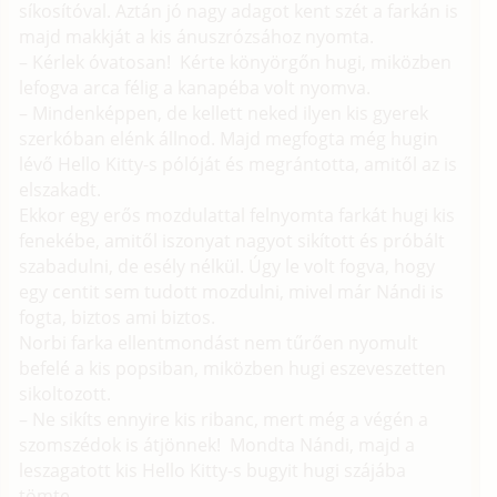
síkosítóval. Aztán jó nagy adagot kent szét a farkán is
majd makkját a kis ánuszrózsához nyomta.
– Kérlek óvatosan! Kérte könyörgőn hugi, miközben
lefogva arca félig a kanapéba volt nyomva.
– Mindenképpen, de kellett neked ilyen kis gyerek
szerkóban elénk állnod. Majd megfogta még hugin
lévő Hello Kitty-s pólóját és megrántotta, amitől az is
elszakadt.
Ekkor egy erős mozdulattal felnyomta farkát hugi kis
fenekébe, amitől iszonyat nagyot sikított és próbált
szabadulni, de esély nélkül. Úgy le volt fogva, hogy
egy centit sem tudott mozdulni, mivel már Nándi is
fogta, biztos ami biztos.
Norbi farka ellentmondást nem tűrően nyomult
befelé a kis popsiban, miközben hugi eszeveszetten
sikoltozott.
– Ne sikíts ennyire kis ribanc, mert még a végén a
szomszédok is átjönnek! Mondta Nándi, majd a
leszagatott kis Hello Kitty-s bugyit hugi szájába
tömte.