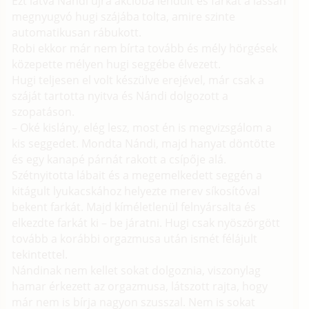
Ezt látva Nándi újra akcióba lendült és farkát a lassan
megnyugvó hugi szájába tolta, amire szinte
automatikusan rábukott.
Robi ekkor már nem bírta tovább és mély hörgések
közepette mélyen hugi seggébe élvezett.
Hugi teljesen el volt készülve erejével, már csak a
száját tartotta nyitva és Nándi dolgozott a
szopatáson.
– Oké kislány, elég lesz, most én is megvizsgálom a
kis seggedet. Mondta Nándi, majd hanyat döntötte
és egy kanapé párnát rakott a csípője alá.
Szétnyitotta lábait és a megemelkedett seggén a
kitágult lyukacskához helyezte merev síkosítóval
bekent farkát. Majd kíméletlenül felnyársalta és
elkezdte farkát ki – be járatni. Hugi csak nyöszörgött
tovább a korábbi orgazmusa után ismét félájult
tekintettel.
Nándinak nem kellet sokat dolgoznia, viszonylag
hamar érkezett az orgazmusa, látszott rajta, hogy
már nem is bírja nagyon szusszal. Nem is sokat