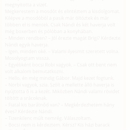
megnyitotta a vizet.
Megkerestem a mosdót és elintéztem a kisdolgomat.
Kilépve a mosdóból a pasik már öltöztek és már
többen el is mentek. Csak Nándi és két haverja volt
még boxerben és pólóban a konyhában.
– Minden rendben? – Jól érezte magát Brigi? Kérdezte
Nándi egyik haverja.
– Igen, minden oké. – Valami ilyesmit szeretett volna.
Mosolyogtam vissza.
– Egyébként bocsi Robi vagyok. – Csak ott bent nem
volt alkalom bemutatkozni.
– Hello, én még mindig Gábor. Majd kezet fogtunk.
– Norbi vagyok, szia. Szólt a mellette álló haverja is
nyújtotta ő is a kezét. Miközben Nándi valami rövidet
töltött a srácoknak.
– Fiatal kis barátnőd van? – Megkérdezhetem hány
éves? Kérdezte Nándi.
– Tizenkilenc múlt nemrég. Válaszoltam.
– Bocsi nem is kérdeztem. Kérsz? Kis házi barack