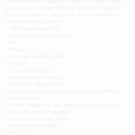
visszamentem a nappaliba hugihoz aki még mindig
ugyanabban a pózban feküdt. Pár pillanat múlva jött
is a válasz Nikitől és elkezdtünk chetelni miközben
elkezdtem verni a farkam.
" – Miért nem veszed fel?
– Mert nem az enyém és kicsi.
– Kié?
– A hugié.
– Csak nem lenyúltad tőle?
– De igen.
– És ez mostani kép?
– Igen, épp verem benne.
– Na persze, higgyem is el.
Csináltam gyorsan egy pár másodperces videót és
elküldtem neki.
– Aztaaa, nagyon izgi, kár, hogy nem tudsz eljönni a
boltba, itt uncsizom egyedül.
– Sajna most nem fog menni.
– Nem mutatod élőben?
– Mit? : – )