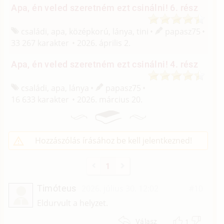
Apa, én veled szeretném ezt csinálni! 6. rész
családi, apa, középkorú, lánya, tini
papasz75
33 267 karakter
2026. április 2.
Apa, én veled szeretném ezt csinálni! 4. rész
családi, apa, lánya
papasz75
16 633 karakter
2026. március 20.
Hozzászólás írásához be kell jelentkezned!
1
Timóteus
2026. július 30. 12:02
#10
T
Eldurvult a helyzet.
1
Válasz