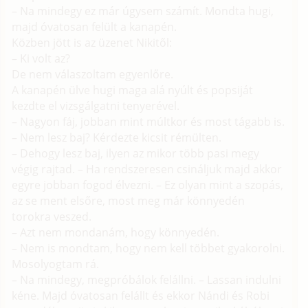
– Na mindegy ez már úgysem számít. Mondta hugi,
majd óvatosan felült a kanapén.
Közben jött is az üzenet Nikitől:
– Ki volt az?
De nem válaszoltam egyenlőre.
A kanapén ülve hugi maga alá nyúlt és popsiját
kezdte el vizsgálgatni tenyerével.
– Nagyon fáj, jobban mint múltkor és most tágabb is.
– Nem lesz baj? Kérdezte kicsit rémülten.
– Dehogy lesz baj, ilyen az mikor több pasi megy
végig rajtad. – Ha rendszeresen csináljuk majd akkor
egyre jobban fogod élvezni. – Ez olyan mint a szopás,
az se ment elsőre, most meg már könnyedén
torokra veszed.
– Azt nem mondanám, hogy könnyedén.
– Nem is mondtam, hogy nem kell többet gyakorolni.
Mosolyogtam rá.
– Na mindegy, megpróbálok felállni. – Lassan indulni
kéne. Majd óvatosan felállt és ekkor Nándi és Robi