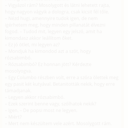
– Vigyázol rám? Mosolygott és látni lehetett rajta,
hogy nagyon vágyik a dologra, csak kicsit fél tőle.
– Nézd hugi, amennyire tudok igen, de nem
igérhetem meg, hogy minden pillanatát élvezni
fogod. – Tudod mit, legyen egy jelszó, amit ha
kimondasz akkor leállítom őket.
– Ez jó ötlet, mi legyen az?
– Mondjuk ha kimondod azt a szót, hogy
rózsabimbó.
– Rózsabimbó? Ez honnan jött? Kérdezte
mosolyogva.
– Egy Columbo részben volt, erre a szóra ölettek meg
egy pasit két kutyával. Betanitották nekik, hogy erre
támadjanak.
– Legyen akkor rózsabimbó.
– Ezek szerint benne vagy, szólhatok nekik?
– Igen. – De popsi most ne legyen.
– Miért?
– Mert nem készültem vele azért. Mosolygott rám.