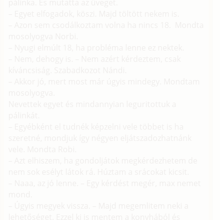
pálinka. És mutatta az üveget.
– Egyet elfogadok, köszi. Majd töltött nekem is.
– Azon sem csodálkoztam volna ha nincs 18. Mondta
mosolyogva Norbi.
– Nyugi elmúlt 18, ha probléma lenne ez nektek.
– Nem, dehogy is. – Nem azért kérdeztem, csak
kíváncsiság. Szabadkozot Nándi.
– Akkor jó, mert most már úgyis mindegy. Mondtam
mosolyogva.
Nevettek egyet és mindannyian leguritottuk a
pálinkát.
– Egyébként el tudnék képzelni vele többet is ha
szeretné, mondjuk így négyen eljátszadozhatnánk
vele. Mondta Robi.
– Azt elhiszem, ha gondoljátok megkérdezhetem de
nem sok esélyt látok rá. Húztam a srácokat kicsit.
– Naaa, az jó lenne. – Egy kérdést megér, max nemet
mond.
– Úgyis megyek vissza. – Majd megemlitem neki a
lehetőséget. Ezzel ki is mentem a konyhából és