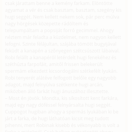
csak járattam benne a kemény farkam. Elöntötte
agyamat a vér és csak basztam, basztam, szegény kis
hugi seggét. Nem kellett nekem sok, pár perc múlva
nagy hörgések közepette rádöltem és
telepumpáltam a popsiját forró gecimmel. Ahogy
néztem már feladta a küzdelmet, nem nagyon kellett
lefogni. Szinte félájultan, szájába tömött bugyijával
feküdt a kanapén a szőnyegen szétcsúszott lábaival.
Robi felállt a kanapéról letérdelt hugi fenekéhez és
széthúzta farpofáit, amitől frissen belekerült
spermám elkezdett kicsordogálni szétkefélt lyukán.
Robi tenyerét alátéve felfogott belőle egy nagyobb
adagot, majd felnyúlva szétkente hugi arcán,
miközben álló farkát hugi ánuszához illesztette.
– Most én jövök. Mondta, kis síkosított kent farkára,
majd egy nagy döféssel felnyársalta hugi seggét.
Cuppogot hugiban ahogy a spermás lyukában ki be
járt a farka, de hugi láthatóan kicsit meg tudott
pihenni, mert Robinak kisebb és vékonyabb is volt a
farka a miénknél. Csak halkan nyöszörgött ahogy