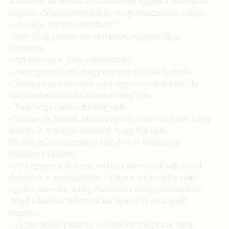
A többiek kimentek a szobából és egyedül maradtam
hugival. Odaültem mellé és megsimogattam a fejét.
– Jól vagy, minden rendben?
– Igen csak pihennem kell kicsit, nagyon fáj a
fenekem.
– Azt elhiszem. Erre számítottál?
– Nem gondoltam, hogy ennyire durvák lesznek.
– Sajna ez van ha több pasi egyszerre indul be, de
majd belejössz ha szeretnél még ilyet.
– Tuti, hogy nem. – Ez elég volt.
– Jól van, te tudod. Mosolyogtam, mert tudtam, hogy
élvezte is a dolgot amellett, hogy fájt neki.
Kis idő múlva visszajött Nándi már felöltözve
indulásra készen.
– Itt hagyom a kulcsot, nekünk mennünk kell, majd
dobjátok a postaládába. – Látom a kúrvádra ráfér
egy kis pihenés, addig maradtok amíg gondoljátok.
Majd a kulcsot letette a kanapéra és odalépett
hugihoz.
– Ügyes voltál picilány, ha kellünk még csak szólj.