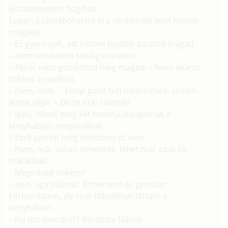
visszamentem hugihoz.
Éppen a táskából vette ki a törölközőt amit hozott
magával.
– Ez gyors volt, azt hittem tovább áztatod magad.
– Nem terveztem sokáig maradni.
– Akkor nem gondoltad meg magad. – Nem akarsz
többet a pasiktól.
– Nem, nem. – Ennyi pasit tuti nem birnék, sosem
lenne vége. – De te ittál valamit?
– Igen, Nándi meg két haverja iszogatnak a
konyhában, megkínáltak.
– Ezek szerint még mindenki itt van?
– Nem, már sokan elmentek, lehet már csak ők
maradtak.
– Megnézed nekem?
– Igen, egy pillanat. Kimentem és gyorsan
körbenéztem, de csak Nándiékat láttam a
konyhában.
– Na mit mondott? Kérdezte Nándi.