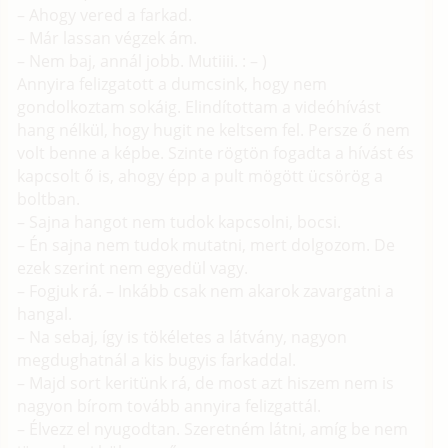
– Ahogy vered a farkad.
– Már lassan végzek ám.
– Nem baj, annál jobb. Mutiiii. : – )
Annyira felizgatott a dumcsink, hogy nem
gondolkoztam sokáig. Elindítottam a videóhívást
hang nélkül, hogy hugit ne keltsem fel. Persze ő nem
volt benne a képbe. Szinte rögtön fogadta a hívást és
kapcsolt ő is, ahogy épp a pult mögött ücsörög a
boltban.
– Sajna hangot nem tudok kapcsolni, bocsi.
– Én sajna nem tudok mutatni, mert dolgozom. De
ezek szerint nem egyedül vagy.
– Fogjuk rá. – Inkább csak nem akarok zavargatni a
hangal.
– Na sebaj, így is tökéletes a látvány, nagyon
megdughatnál a kis bugyis farkaddal.
– Majd sort keritünk rá, de most azt hiszem nem is
nagyon bírom tovább annyira felizgattál.
– Élvezz el nyugodtan. Szeretném látni, amíg be nem