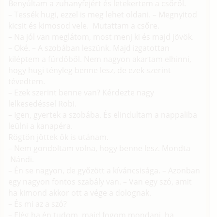
Benyúltam a zuhanyfejért és letekertem a csőről.
– Tessék hugi, ezzel is meg lehet oldani. – Megnyitod
kicsit és kimosod vele. Mutattam a csőre.
– Na jól van meglátom, most menj ki és majd jövök.
– Oké. – A szobában leszünk. Majd izgatottan
kiléptem a fürdőből. Nem nagyon akartam elhinni,
hogy hugi tényleg benne lesz, de ezek szerint
tévedtem.
– Ezek szerint benne van? Kérdezte nagy
lelkesedéssel Robi.
– Igen, gyertek a szobába. És elindultam a nappaliba
leülni a kanapéra.
Rögtön jöttek ők is utánam.
– Nem gondoltam volna, hogy benne lesz. Mondta
Nándi.
– Én se nagyon, de győzött a kíváncsisága. – Azonban
egy nagyon fontos szabály van. – Van egy szó, amit
ha kimond akkor ott a vége a dolognak.
– És mi az a szó?
– Elég ha én tudom, majd fogom mondani, ha