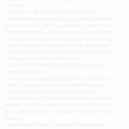
elhangzik.
– Rendben. – És addig mehet amit akarunk?
– Punciba élvezésen kívül igen. – Lehet kis törékeny
kiscsajnak néz ki, de bírja a terhelést, szereti ha kis
ribancként kezelik. – Aztán meglátjuk bírja-e végig.
– Rajtunk nem fog múlni, hogy annak érezze magát.
Pár perc múlva ki is nyílt az ajtó és Brigi belépett
nagy meglepetésemre a Hello Kitty-s bugyiban és
pólóban, haja két kis copfba kötve.
– Basszus!! – Tuti tizenkilenc? Nézett rám Nándi
teljesen beindulva.
– Tuti. De most letagadhatna ebben a szerkóban
párat, ez nekem is új kis szett. Majd elővettem
meredező farkamat és elkezdtem simogatni.
– Ebben olyan 14-15 évesnek tippelném, de nem is
érdekes, mert így még jobban szét fogom baszni a
kis lyukát! Majd felállt a kanapéról és elővette álló
farkát.
– Gyere ide pici lány és szopjad le szépen apucit!