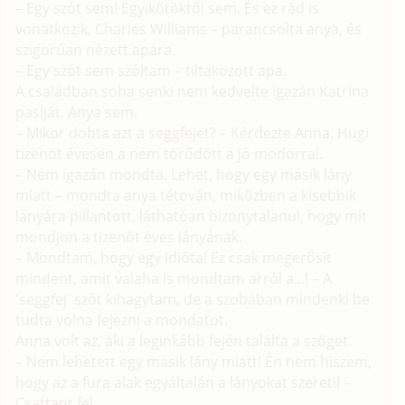
– Egy szót sem! Egyikőtöktől sem. És ez rád is
vonatkozik, Charles Williams – parancsolta anya, és
szigorúan nézett apára.
– Egy szót sem szóltam – tiltakozott apa.
A családban soha senki nem kedvelte igazán Katrina
pasiját. Anya sem.
– Mikor dobta azt a seggfejet? – Kérdezte Anna. Hugi
tizenöt évesen a nem törődött a jó modorral.
– Nem igazán mondta. Lehet, hogy egy másik lány
miatt – mondta anya tétován, miközben a kisebbik
lányára pillantott, láthatóan bizonytalanul, hogy mit
mondjon a tizenöt éves lányának.
– Mondtam, hogy egy idióta! Ez csak megerősít
mindent, amit valaha is mondtam arról a...! – A
'seggfej' szót kihagytam, de a szobában mindenki be
tudta volna fejezni a mondatot.
Anna volt az, aki a leginkább fején találta a szöget.
– Nem lehetett egy másik lány miatt! Én nem hiszem,
hogy az a fura alak egyáltalán a lányokat szereti! –
Csattant fel.