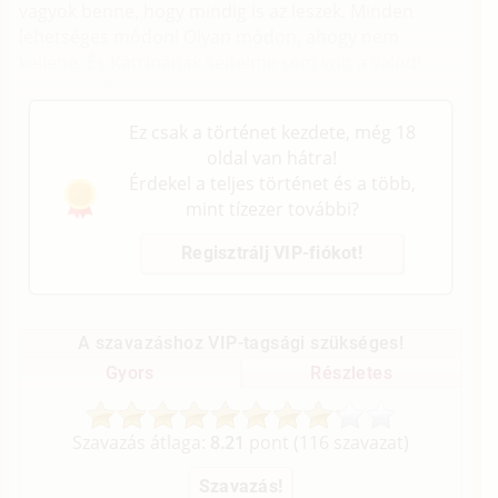
vagyok benne, hogy mindig is az leszek. Minden
lehetséges módon! Olyan módon, ahogy nem
kellene. És Katrinának sejtelme sem volt a valódi
érzéseimről.
Ez csak a történet kezdete, még 18
oldal van hátra!
Érdekel a teljes történet és a több,
mint tízezer további?
Regisztrálj VIP-fiókot!
A szavazáshoz VIP-tagsági szükséges!
Gyors
Részletes
Szavazás átlaga:
8.21
pont (
116
szavazat)