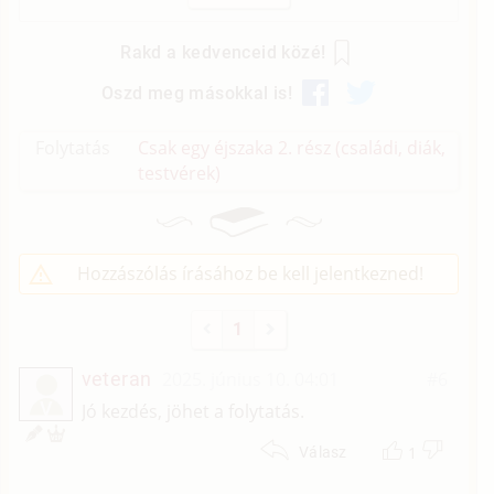
Rakd a kedvenceid közé!
Oszd meg másokkal is!
Folytatás
Csak egy éjszaka 2. rész (családi, diák,
testvérek)
Hozzászólás írásához be kell jelentkezned!
1
veteran
2025. június 10. 04:01
#6
V
Jó kezdés, jöhet a folytatás.
1
Válasz