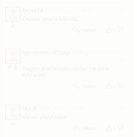
fiesta14
2025. június 9. 18:04
#5
F
Ötletes! jöhet a folytatás.
1
Válasz
sportyman (alttpg)
2025. június 9. 14:08
#4
S
Nagyon jó előkészítő taktika! Várom a
folytatást!
1
Válasz
laja.jl
2025. június 9. 14:05
#3
L
Várom a folytatást!
1
Válasz