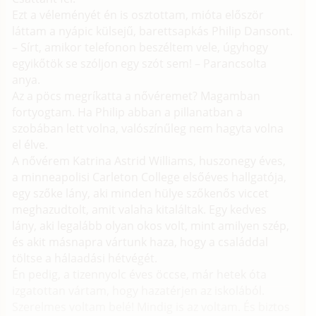
Ezt a véleményét én is osztottam, mióta először
láttam a nyápic külsejű, barettsapkás Philip Dansont.
– Sírt, amikor telefonon beszéltem vele, úgyhogy
egyikőtök se szóljon egy szót sem! – Parancsolta
anya.
Az a pöcs megríkatta a nővéremet? Magamban
fortyogtam. Ha Philip abban a pillanatban a
szobában lett volna, valószínűleg nem hagyta volna
el élve.
A nővérem Katrina Astrid Williams, huszonegy éves,
a minneapolisi Carleton College elsőéves hallgatója,
egy szőke lány, aki minden hülye szőkenős viccet
meghazudtolt, amit valaha kitaláltak. Egy kedves
lány, aki legalább olyan okos volt, mint amilyen szép,
és akit másnapra vártunk haza, hogy a családdal
töltse a hálaadási hétvégét.
Én pedig, a tizennyolc éves öccse, már hetek óta
izgatottan vártam, hogy hazatérjen az iskolából.
Szerelmes voltam belé! Mindig is az voltam. És biztos