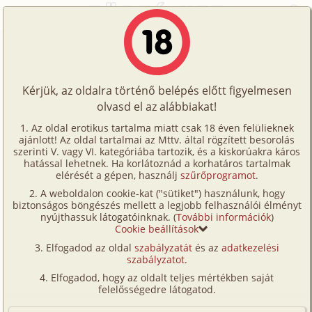
Főoldal
/
Történetek
/
Családi
/
Csak egy éjszaka 1. rész
Történetek
Csak egy éjszaka 1. rész
Képregények
Kérjük, az oldalra történő belépés előtt figyelmesen
Filmek
olvasd el az alábbiakat!
családi
,
anyós
,
diák
,
testvérek
,
nyaralás
,
Írók
fordítás
Az oldal erotikus tartalma miatt csak 18 éven felülieknek
ajánlott! Az oldal tartalmai az Mttv. által rögzített besorolás
Tölts
Welldone
szerinti V. vagy VI. kategóriába tartozik, és a kiskorúakra káros
Címkék
hatással lehetnek. Ha korlátoznád a korhatáros tartalmak
fel
elérését a gépen, használj
szűrőprogramot
.
Szavazás átlaga:
8.21
pont (
116
szavazat)
Kereső
A weboldalon cookie-kat ("sütiket") használunk, hogy
Te
Megjelenés:
2025. június 9.
biztonságos böngészés mellett a legjobb felhasználói élményt
VIP
nyújthassuk látogatóinknak. (
További információk
)
Hossz:
38 584 karakter
is!
Cookie beállítások
Elolvasva:
5 102 alkalommal
Fórum
Elfogadod az oldal
szabályzatát
és az
adatkezelési
szabályzatot
.
Versenyeink
Folytatás
Csak egy éjszaka 2. rész (családi, diák,
Elfogadod, hogy az oldalt teljes mértékben saját
testvérek)
Ügyfélszolgálat
felelősségedre látogatod.
Írói segédletek