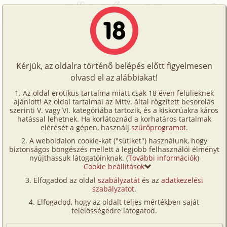
Főoldal
/
Képregények
/
Hetero
/
A gondos anyuka 2. rész
Történetek
A gondos anyuka 2. rész
Képregények
Kérjük, az oldalra történő belépés előtt figyelmesen
Filmek
olvasd el az alábbiakat!
hetero
,
anya
,
fia
,
szabadban-természetben
,
Írók
CGI/
számítógéppel generált
Az oldal erotikus tartalma miatt csak 18 éven felülieknek
ajánlott! Az oldal tartalmai az Mttv. által rögzített besorolás
Tölts
Fordította:
topgold
szerinti V. vagy VI. kategóriába tartozik, és a kiskorúakra káros
Címkék
hatással lehetnek. Ha korlátoznád a korhatáros tartalmak
fel
elérését a gépen, használj
szűrőprogramot
.
Szavazás átlaga:
6.57
pont (
68
szavazat)
Kereső
A weboldalon cookie-kat ("sütiket") használunk, hogy
Te
Megjelenés:
2026. július 7.
biztonságos böngészés mellett a legjobb felhasználói élményt
VIP
nyújthassuk látogatóinknak. (
További információk
)
Hossz:
28 oldal
is!
Cookie beállítások
Elolvasva:
1 468 alkalommal
Fórum
Elfogadod az oldal
szabályzatát
és az
adatkezelési
szabályzatot
.
Versenyeink
Elfogadod, hogy az oldalt teljes mértékben saját
Ügyfélszolgálat
felelősségedre látogatod.
Írói segédletek