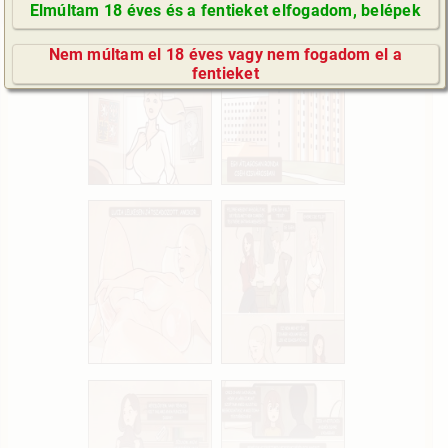
a véletlen műve.)
Elmúltam 18 éves és a fentieket elfogadom, belépek
GyIK / FAQ
Nem múltam el 18 éves vagy nem fogadom el a
Impresszum
fentieket
E-mail küldése