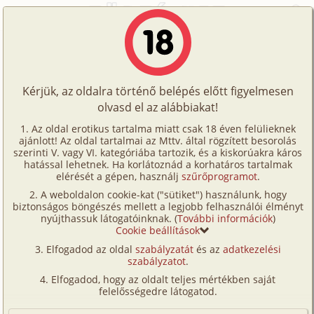
Főoldal
/
Képregények
/
Családi
/
Égető vágy 1. rész
Történetek
Égető vágy 1. rész
Képregények
Kérjük, az oldalra történő belépés előtt figyelmesen
Filmek
olvasd el az alábbiakat!
családi
,
hetero
,
anya
,
fia
,
lánya
Írók
Fordította:
oglala
Az oldal erotikus tartalma miatt csak 18 éven felülieknek
ajánlott! Az oldal tartalmai az Mttv. által rögzített besorolás
Tölts
szerinti V. vagy VI. kategóriába tartozik, és a kiskorúakra káros
Címkék
hatással lehetnek. Ha korlátoznád a korhatáros tartalmak
Szavazás átlaga:
7.89
pont (
94
szavazat)
fel
elérését a gépen, használj
szűrőprogramot
.
Kereső
Megjelenés:
2026. július 6.
A weboldalon cookie-kat ("sütiket") használunk, hogy
Te
Hossz:
18 oldal
biztonságos böngészés mellett a legjobb felhasználói élményt
VIP
nyújthassuk látogatóinknak. (
További információk
)
Elolvasva:
1 535 alkalommal
is!
Cookie beállítások
Fórum
Elfogadod az oldal
szabályzatát
és az
adatkezelési
Folytatás
Égető vágy 2. rész (családi,
szabályzatot
.
Versenyeink
maszturbáció, anya, fia, lánya)
Elfogadod, hogy az oldalt teljes mértékben saját
Ügyfélszolgálat
felelősségedre látogatod.
(Minden résztvevő a képzelet szülötte (így nincs vérségi
kapcsolat közöttük), a valósággal való bármilyen egyezés
Írói segédletek