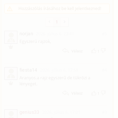
Hozzászólás írásához be kell jelentkezned!
1
norjan
2026. július 6. 23:41
#5
N
Egyszerú rajzok,
1
Válasz
fiesta14
2026. július 6. 17:58
#4
F
Aranyos.a rajz egyszerű de tükrözi a
lényeget.
1
Válasz
genius33
2026. július 6. 17:01
#3