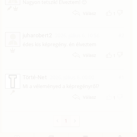
G
Nagyon tetszik! Élveztem! 🙂
1
Válasz
juharobert2
2026. július 6. 10:56
#2
J
édes kis képregény. én élveztem
1
Válasz
Törté-Net
2026. július 6. 00:00
#1
Mi a véleményed a képregényről?
1
Válasz
1