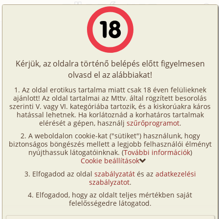
Főoldal
/
Képregények
/
Családi
/
Égető vágy 1. rész
Történetek
Égető vágy 1. rész
Képregények
Kérjük, az oldalra történő belépés előtt figyelmesen
Filmek
olvasd el az alábbiakat!
családi
,
hetero
,
anya
,
fia
,
lánya
Írók
Fordította:
oglala
Az oldal erotikus tartalma miatt csak 18 éven felülieknek
ajánlott! Az oldal tartalmai az Mttv. által rögzített besorolás
Tölts
szerinti V. vagy VI. kategóriába tartozik, és a kiskorúakra káros
Címkék
hatással lehetnek. Ha korlátoznád a korhatáros tartalmak
Szavazás átlaga:
7.89
pont (
94
szavazat)
fel
elérését a gépen, használj
szűrőprogramot
.
Kereső
Megjelenés:
2026. július 6.
A weboldalon cookie-kat ("sütiket") használunk, hogy
Te
Hossz:
18 oldal
biztonságos böngészés mellett a legjobb felhasználói élményt
VIP
nyújthassuk látogatóinknak. (
További információk
)
Elolvasva:
1 528 alkalommal
is!
Cookie beállítások
Fórum
Elfogadod az oldal
szabályzatát
és az
adatkezelési
Folytatás
Égető vágy 2. rész (családi,
szabályzatot
.
Versenyeink
maszturbáció, anya, fia, lánya)
Elfogadod, hogy az oldalt teljes mértékben saját
Ügyfélszolgálat
felelősségedre látogatod.
(Minden résztvevő a képzelet szülötte (így nincs vérségi
kapcsolat közöttük), a valósággal való bármilyen egyezés
Írói segédletek