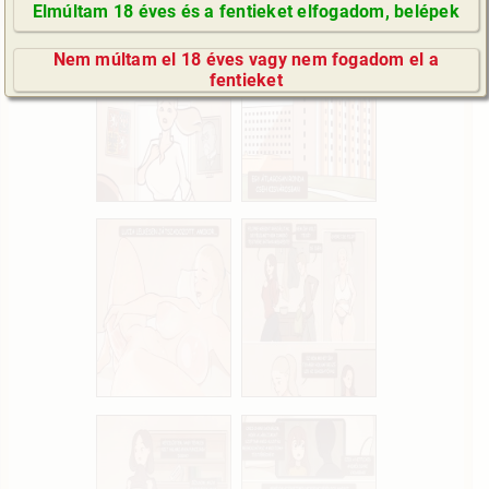
a véletlen műve.)
Elmúltam 18 éves és a fentieket elfogadom, belépek
GyIK / FAQ
Nem múltam el 18 éves vagy nem fogadom el a
Impresszum
fentieket
E-mail küldése