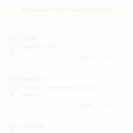
Hozzászólás írásához be kell jelentkezned!
1
norjan
2026. július 6. 23:41
#5
N
Egyszerú rajzok,
1
Válasz
fiesta14
2026. július 6. 17:58
#4
F
Aranyos.a rajz egyszerű de tükrözi a
lényeget.
1
Válasz
genius33
2026. július 6. 17:01
#3