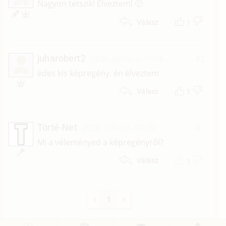
G
Nagyon tetszik! Élveztem! 🙂
1
Válasz
juharobert2
2026. július 6. 10:56
#2
J
édes kis képregény. én élveztem
1
Válasz
Törté-Net
2026. július 6. 00:00
#1
Mi a véleményed a képregényről?
1
Válasz
1