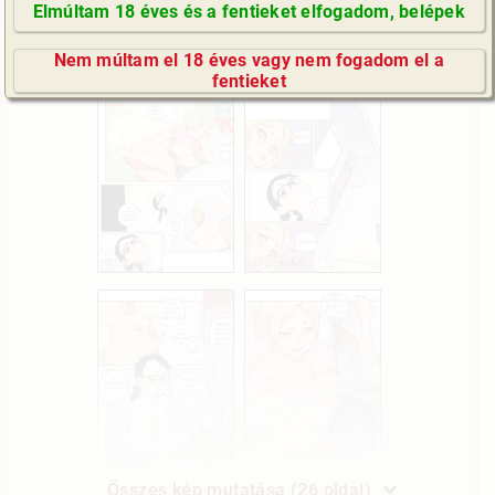
Elmúltam 18 éves és a fentieket elfogadom, belépek
GyIK / FAQ
Nem múltam el 18 éves vagy nem fogadom el a
Impresszum
fentieket
E-mail küldése
Összes kép mutatása (26 oldal)