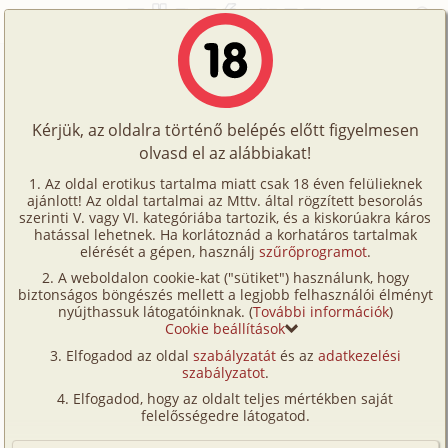
Főoldal
/
Képregények
/
Leszbi
/
Lakótársak
Történetek
Lakótársak
Képregények
Kérjük, az oldalra történő belépés előtt figyelmesen
Filmek
olvasd el az alábbiakat!
leszbi
Írók
Fordította:
26barbi
Az oldal erotikus tartalma miatt csak 18 éven felülieknek
ajánlott! Az oldal tartalmai az Mttv. által rögzített besorolás
Tölts
szerinti V. vagy VI. kategóriába tartozik, és a kiskorúakra káros
Címkék
hatással lehetnek. Ha korlátoznád a korhatáros tartalmak
Szavazás átlaga:
7.38
pont (
73
szavazat)
fel
elérését a gépen, használj
szűrőprogramot
.
Kereső
Megjelenés:
2026. július 5.
A weboldalon cookie-kat ("sütiket") használunk, hogy
Te
Hossz:
26 oldal
biztonságos böngészés mellett a legjobb felhasználói élményt
VIP
nyújthassuk látogatóinknak. (
További információk
)
Elolvasva:
2 087 alkalommal
is!
Cookie beállítások
Fórum
Elfogadod az oldal
szabályzatát
és az
adatkezelési
szabályzatot
.
Versenyeink
Elfogadod, hogy az oldalt teljes mértékben saját
Ügyfélszolgálat
felelősségedre látogatod.
Írói segédletek