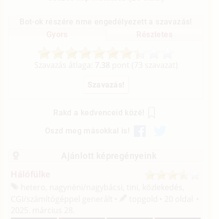
Bot-ok részére nme engedélyezett a szavazás!
Gyors
Részletes
Szavazás átlaga:
7.38
pont (
73
szavazat)
Rakd a kedvenceid közé!
Oszd meg másokkal is!
Ajánlott képregényeink
Hálófülke
hetero, nagynéni/
nagybácsi, tini, közlekedés,
CGI/
számítógéppel generált
topgold
20 oldal
2025. március 28.