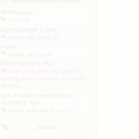
Mások épp ezeket olvassák
BDSM szajha
s/
m, szűz
Egy kis baleset 1. rész
családi, apa, lánya, tini
A titok
családi, apa, lánya
Mike családja 3. rész
bizarr, anál, anya, apa, diák, férj-
feleség, lánya, testvérek, tini, iroda,
fordítás
Apa, én veled szeretném ezt
csinálni! 3. rész
családi, anál, apa, lánya, tini
Címkék
anál
anya
apa
bilincs