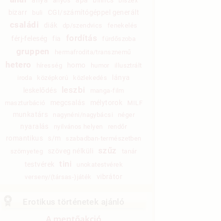
anyós
biszex
bizarr
CGI/számítógéppel generált
buli
családi
diák
dp/szendvics
fenekelés
fordítás
férj-feleség
fia
fürdőszoba
gruppen
hermafrodita/transznemű
hetero
homo
híresség
humor
illusztrált
lánya
iroda
középkorú
közlekedés
leszbi
leskelődés
manga-film
megcsalás
mélytorok
maszturbáció
MILF
munkatárs
nagynéni/nagybácsi
néger
nyaralás
nyilvános helyen
rendőr
romantikus
s/m
szabadban-természetben
szűz
szöveg nélküli
szörnyeteg
tanár
tini
testvérek
unokatestvérek
vibrátor
verseny/(társas-)játék
Erotikus történetek ajánló
A mentőakció