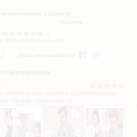
me engedélyezett a szavazás!
Részletes
ga:
8.85
pont (
113
szavazat)
Oszd meg másokkal is!
ott képregényeink
o, mélytorok, szűz, testvérek, CGI/
számítógéppel
fan
52 oldal
2026. május 13.