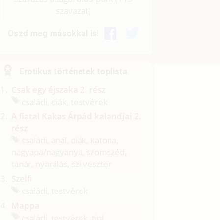
szavazat)
Oszd meg másokkal is!
Erotikus történetek toplista
Csak egy éjszaka 2. rész
családi, diák, testvérek
A fiatal Kakas Árpád kalandjai 2.
rész
családi, anál, diák, katona,
nagyapa/
nagyanya, szomszéd,
tanár, nyaralás, szilveszter
Szelfi
családi, testvérek
Mappa
családi, testvérek, tini