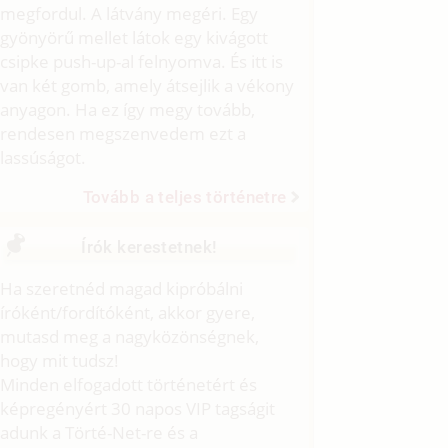
megfordul. A látvány megéri. Egy
gyönyörű mellet látok egy kivágott
csipke push-up-al felnyomva. És itt is
van két gomb, amely átsejlik a vékony
anyagon. Ha ez így megy tovább,
rendesen megszenvedem ezt a
lassúságot.
Tovább a teljes történetre
Írók kerestetnek!
Ha szeretnéd magad kipróbálni
íróként/fordítóként, akkor gyere,
mutasd meg a nagyközönségnek,
hogy mit tudsz!
Minden elfogadott történetért és
képregényért 30 napos VIP tagságit
adunk a Törté-Net-re és a