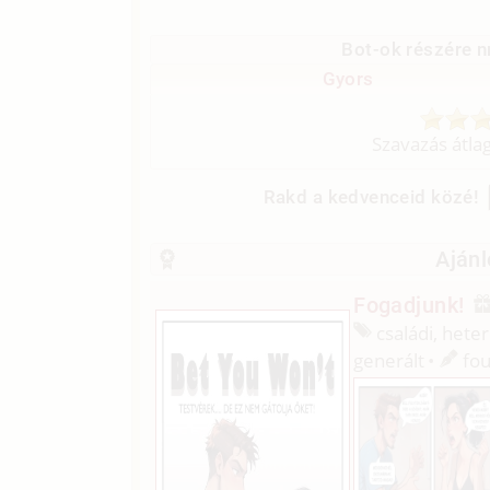
Bot-ok részére n
Gyors
Szavazás átla
Rakd a kedvenceid közé!
Ajánl
Fogadjunk!
családi, heter
generált
fou