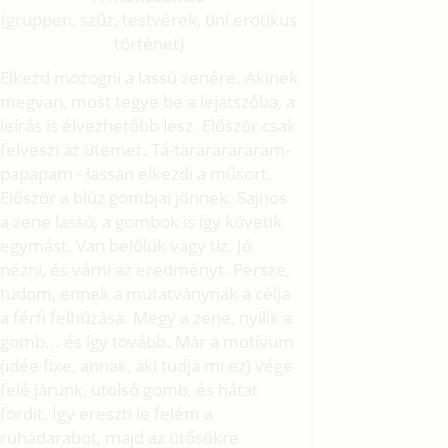
(gruppen, szűz, testvérek, tini erotikus
történet)
Elkezd mozogni a lassú zenére. Akinek
megvan, most tegye be a lejátszóba, a
leírás is élvezhetőbb lesz. Először csak
felveszi az ütemet. Tá-tarararararam-
papapam - lassan elkezdi a műsort.
Először a blúz gombjai jönnek. Sajnos
a zene lassú, a gombok is így követik
egymást. Van belőlük vagy tíz. Jó
nézni, és várni az eredményt. Persze,
tudom, ennek a mutatványnak a célja
a férfi felhúzása. Megy a zene, nyílik a
gomb... és így tovább. Már a motívum
(idée fixe, annak, aki tudja mi ez) vége
felé járunk, utolsó gomb, és hátat
fordít. Így ereszti le felém a
ruhadarabot, majd az ütősökre