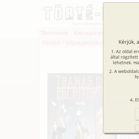
Szex képregény
Történetek
Képregények
Filmek
Kérjük, 
Főoldal
/
Képregények
/
Hetero
/
Iroda
Az oldal er
Ir
által rögzítet
lehetnek. Ha
A weboldalo
fe
E