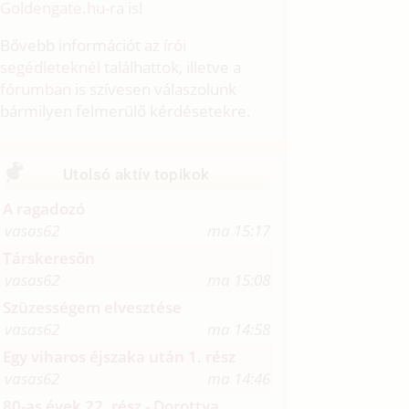
Goldengate.hu
-ra is!
Bővebb információt az
írói
segédleteknél
találhattok, illetve a
fórumban
is szívesen válaszolunk
bármilyen felmerülő kérdésetekre.
Utolsó aktív topikok
A ragadozó
vasas62
ma 15:17
Társkeresőn
vasas62
ma 15:08
Szüzességem elvesztése
vasas62
ma 14:58
Egy viharos éjszaka után 1. rész
vasas62
ma 14:46
80-as évek 22. rész - Dorottya