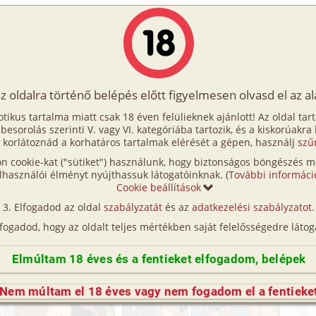
Írók
Tölts fel Te is!
Címkék
Kereső
VIP
Egyéb
az oldalra történő belépés előtt figyelmesen olvasd el az a
i élet
otikus tartalma miatt csak 18 éven felülieknek ajánlott! Az oldal tar
odai élet
t besorolás szerinti V. vagy VI. kategóriába tartozik, és a kiskorúakra
 korlátoznád a korhatáros tartalmak elérését a gépen, használj
szű
n cookie-kat ("sütiket") használunk, hogy biztonságos böngészés me
lhasználói élményt nyújthassuk látogatóinknak. (
További informáci
Cookie beállítások
Elfogadod az oldal
szabályzatát
és az
adatkezelési szabályzatot
.
lfogadod, hogy az oldalt teljes mértékben saját felelősségedre látog
Elmúltam 18 éves és a fentieket elfogadom, belépek
Nem múltam el 18 éves vagy nem fogadom el a fentieke