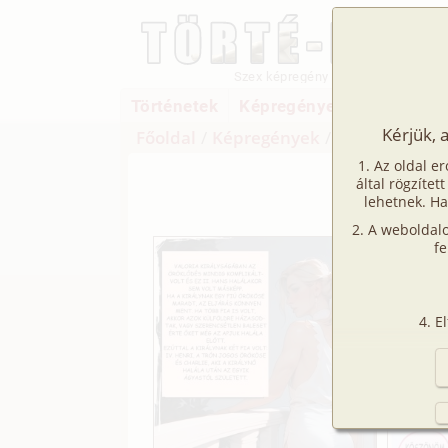
Szex képregény
Történetek
Képregények
Filmek
Kérjük, 
Főoldal
/
Képregények
/
Hetero
/
Örök
Az oldal er
által rögzítet
lehetnek. Ha
A weboldalo
fe
E