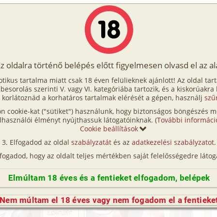
Írók
Tölts fel Te is!
Címkék
Kereső
VIP
Egyéb
az oldalra történő belépés előtt figyelmesen olvasd el az a
lés
otikus tartalma miatt csak 18 éven felülieknek ajánlott! Az oldal tar
Öröklés
t besorolás szerinti V. vagy VI. kategóriába tartozik, és a kiskorúakra
 korlátoznád a korhatáros tartalmak elérését a gépen, használj
szű
n cookie-kat ("sütiket") használunk, hogy biztonságos böngészés me
lhasználói élményt nyújthassuk látogatóinknak. (
További informáci
Cookie beállítások
Elfogadod az oldal
szabályzatát
és az
adatkezelési szabályzatot
.
lfogadod, hogy az oldalt teljes mértékben saját felelősségedre látog
Elmúltam 18 éves és a fentieket elfogadom, belépek
Nem múltam el 18 éves vagy nem fogadom el a fentieke