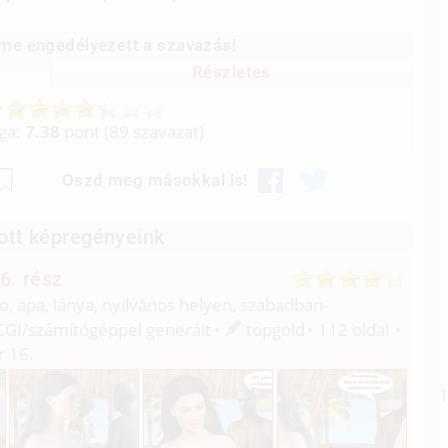
me engedélyezett a szavazás!
Részletes
aga:
7.38
pont (
89
szavazat)
Oszd meg másokkal is!
ott képregényeink
6. rész
o, apa, lánya, nyilvános helyen, szabadban-
CGI/
számítógéppel generált
topgold
112 oldal
 16.