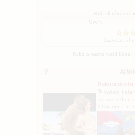
Bot-ok részére n
Gyors
Szavazás átl
Rakd a kedvenceid közé!
Ajánl
Bakancslista 
családi, heter
természetben, 
2024. december