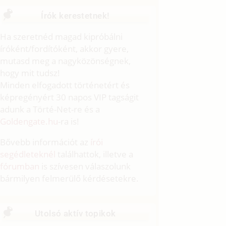
Írók kerestetnek!
Ha szeretnéd magad kipróbálni
íróként/fordítóként, akkor gyere,
mutasd meg a nagyközönségnek,
hogy mit tudsz!
Minden elfogadott történetért és
képregényért 30 napos VIP tagságit
adunk a Törté-Net-re és a
Goldengate.hu
-ra is!
Bővebb információt az
írói
segédleteknél
találhattok, illetve a
fórumban
is szívesen válaszolunk
bármilyen felmerülő kérdésetekre.
Utolsó aktív topikok