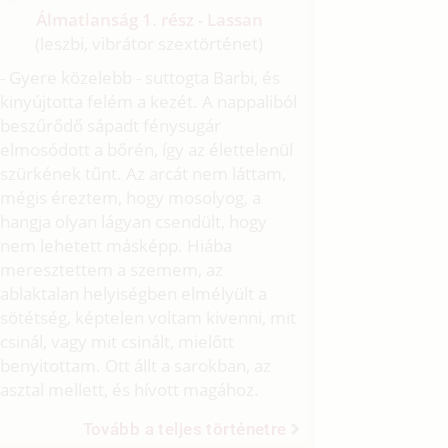
Álmatlanság 1. rész - Lassan
(leszbi, vibrátor szextörténet)
- Gyere közelebb - suttogta Barbi, és
kinyújtotta felém a kezét. A nappaliból
beszűrődő sápadt fénysugár
elmosódott a bőrén, így az élettelenül
szürkének tűnt. Az arcát nem láttam,
mégis éreztem, hogy mosolyog, a
hangja olyan lágyan csendült, hogy
nem lehetett másképp. Hiába
meresztettem a szemem, az
ablaktalan helyiségben elmélyült a
sötétség, képtelen voltam kivenni, mit
csinál, vagy mit csinált, mielőtt
benyitottam. Ott állt a sarokban, az
asztal mellett, és hívott magához.
Tovább a teljes történetre