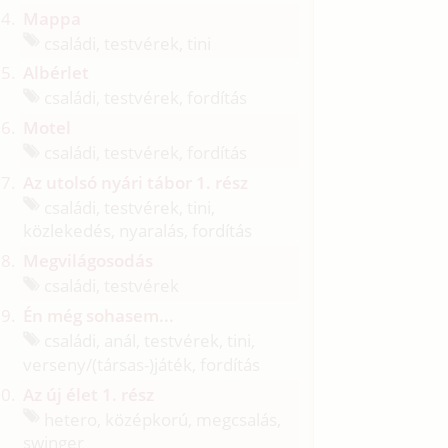
Mappa
családi, testvérek, tini
Albérlet
családi, testvérek, fordítás
Motel
családi, testvérek, fordítás
Az utolsó nyári tábor 1. rész
családi, testvérek, tini,
közlekedés, nyaralás, fordítás
Megvilágosodás
családi, testvérek
Én még sohasem...
családi, anál, testvérek, tini,
verseny/
(társas-)játék, fordítás
Az új élet 1. rész
hetero, középkorú, megcsalás,
swinger