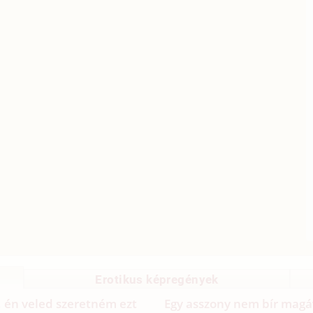
Erotikus képregények
 én veled szeretném ezt
Egy asszony nem bír magá