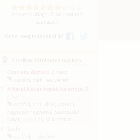
Szavazás átlaga:
7.38
pont (
89
szavazat)
Oszd meg másokkal is!
Erotikus történetek toplista
Csak egy éjszaka 2. rész
családi, diák, testvérek
A fiatal Kakas Árpád kalandjai 2.
rész
családi, anál, diák, katona,
nagyapa/
nagyanya, szomszéd,
tanár, nyaralás, szilveszter
Szelfi
családi, testvérek