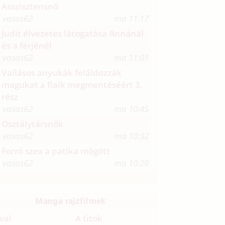
Asszisztensnő
vasas62
ma 11:17
Judit élvezetes látogatása Annánál
és a férjénél
vasas62
ma 11:01
Vallásos anyukák feláldozzák
magukat a fiaik megmentéséért 3.
rész
vasas62
ma 10:45
Osztálytársnők
vasas62
ma 10:32
Forró szex a patika mögött
vasas62
ma 10:20
Manga rajzfilmek
val
A titok