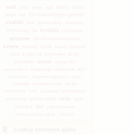
anál
anya
apa
bilincs
anyós
biszex
bizarr
CGI/számítógéppel generált
buli
családi
diák
dp/szendvics
fenekelés
fordítás
férj-feleség
fia
fürdőszoba
gruppen
hermafrodita/transznemű
hetero
homo
híresség
humor
illusztrált
lánya
iroda
középkorú
közlekedés
leszbi
leskelődés
manga-film
megcsalás
mélytorok
maszturbáció
MILF
munkatárs
nagynéni/nagybácsi
néger
nyaralás
nyilvános helyen
rendőr
romantikus
s/m
szabadban-természetben
szűz
szöveg nélküli
szörnyeteg
tanár
tini
testvérek
unokatestvérek
vibrátor
verseny/(társas-)játék
Erotikus történetek ajánló