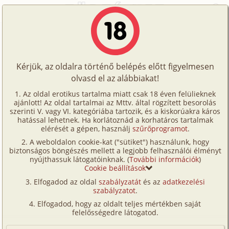
Főoldal
/
Képregények
/
Gruppen
/
A beugró
Történetek
A beugró
Képregények
Kérjük, az oldalra történő belépés előtt figyelmesen
Filmek
olvasd el az alábbiakat!
gruppen
,
hetero
,
dp/
szendvics
,
hermafrodita/
Írók
transznemű
,
CGI/
számítógéppel generált
Az oldal erotikus tartalma miatt csak 18 éven felülieknek
ajánlott! Az oldal tartalmai az Mttv. által rögzített besorolás
Tölts
Fordította:
derleser
szerinti V. vagy VI. kategóriába tartozik, és a kiskorúakra káros
Címkék
hatással lehetnek. Ha korlátoznád a korhatáros tartalmak
fel
elérését a gépen, használj
szűrőprogramot
.
Szavazás átlaga:
8.01
pont (
81
szavazat)
Kereső
A weboldalon cookie-kat ("sütiket") használunk, hogy
Te
Megjelenés:
2026. június 1.
biztonságos böngészés mellett a legjobb felhasználói élményt
VIP
nyújthassuk látogatóinknak. (
További információk
)
Hossz:
11 oldal
is!
Cookie beállítások
Elolvasva:
2 861 alkalommal
Fórum
Elfogadod az oldal
szabályzatát
és az
adatkezelési
szabályzatot
.
Versenyeink
Elfogadod, hogy az oldalt teljes mértékben saját
Ügyfélszolgálat
felelősségedre látogatod.
Írói segédletek