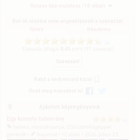
Összes kép mutatása (18 oldal)
Bot-ok részére nme engedélyezett a szavazás!
Gyors
Részletes
Szavazás átlaga:
8.45
pont (
97
szavazat)
Rakd a kedvenceid közé!
Oszd meg másokkal is!
Ajánlott képregényeink
Egy komoly tudomány
hetero, mostohaanya, CGI/
számítógéppel
generált
bayantal
12 oldal
2026. július 23.