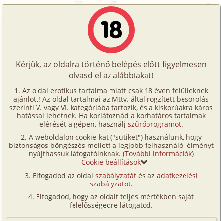
Főoldal
/
Képregények
/
Hetero
/
Rendetlenség
Történetek
Rendetlenség
Képregények
Kérjük, az oldalra történő belépés előtt figyelmesen
Filmek
olvasd el az alábbiakat!
hetero
,
hermafrodita/
transznemű
,
szobalány/
Írók
lakáj
Az oldal erotikus tartalma miatt csak 18 éven felülieknek
ajánlott! Az oldal tartalmai az Mttv. által rögzített besorolás
Tölts
Fordította:
keréknyom
szerinti V. vagy VI. kategóriába tartozik, és a kiskorúakra káros
Címkék
hatással lehetnek. Ha korlátoznád a korhatáros tartalmak
fel
elérését a gépen, használj
szűrőprogramot
.
Szavazás átlaga:
8.45
pont (
97
szavazat)
Kereső
A weboldalon cookie-kat ("sütiket") használunk, hogy
Te
Megjelenés:
2026. május 2.
biztonságos böngészés mellett a legjobb felhasználói élményt
VIP
nyújthassuk látogatóinknak. (
További információk
)
Hossz:
18 oldal
is!
Cookie beállítások
Elolvasva:
3 375 alkalommal
Fórum
Elfogadod az oldal
szabályzatát
és az
adatkezelési
szabályzatot
.
Versenyeink
Elfogadod, hogy az oldalt teljes mértékben saját
Ügyfélszolgálat
felelősségedre látogatod.
Írói segédletek