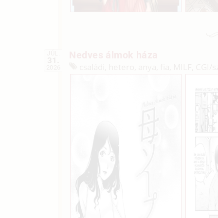
Nedves álmok háza
JÚL.
31.
családi, hetero, anya, fia, MILF, CGI/
s
2026