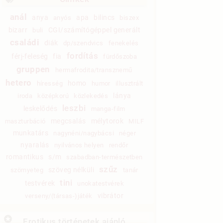
anál
anya
apa
bilincs
anyós
biszex
bizarr
CGI/számítógéppel generált
buli
családi
diák
dp/szendvics
fenekelés
fordítás
férj-feleség
fia
fürdőszoba
gruppen
hermafrodita/transznemű
hetero
homo
híresség
humor
illusztrált
lánya
iroda
középkorú
közlekedés
leszbi
leskelődés
manga-film
megcsalás
mélytorok
maszturbáció
MILF
munkatárs
nagynéni/nagybácsi
néger
nyaralás
nyilvános helyen
rendőr
romantikus
s/m
szabadban-természetben
szűz
szöveg nélküli
szörnyeteg
tanár
tini
testvérek
unokatestvérek
vibrátor
verseny/(társas-)játék
Erotikus történetek ajánló