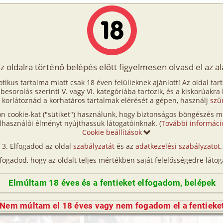
Írók
Tölts fel Te is!
Címkék
Kereső
VIP
Egyéb
az oldalra történő belépés előtt figyelmesen olvasd el az a
otikus tartalma miatt csak 18 éven felülieknek ajánlott! Az oldal tar
t besorolás szerinti V. vagy VI. kategóriába tartozik, és a kiskorúakra
 korlátoznád a korhatáros tartalmak elérését a gépen, használj
szű
adban-természetben, humor, CGI/
számítógéppel
n cookie-kat ("sütiket") használunk, hogy biztonságos böngészés me
lhasználói élményt nyújthassuk látogatóinknak. (
További informáci
Cookie beállítások
Elfogadod az oldal
szabályzatát
és az
adatkezelési szabályzatot
.
lfogadod, hogy az oldalt teljes mértékben saját felelősségedre látog
Elmúltam 18 éves és a fentieket elfogadom, belépek
Nem múltam el 18 éves vagy nem fogadom el a fentieke