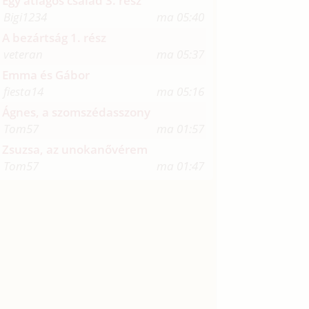
Egy átlagos család 3. rész
Bigi1234
ma 05:40
A bezártság 1. rész
veteran
ma 05:37
Emma és Gábor
fiesta14
ma 05:16
Ágnes, a szomszédasszony
Tom57
ma 01:57
Zsuzsa, az unokanővérem
Tom57
ma 01:47