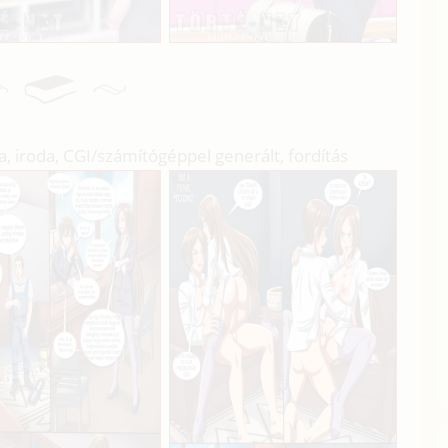
, iroda, CGI/
számítógéppel generált, fordítás