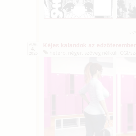
Kéjes kalandok az edzőteremben
AUG.
4.
hetero, néger, szöveg nélküli, CGI/
sz
2026