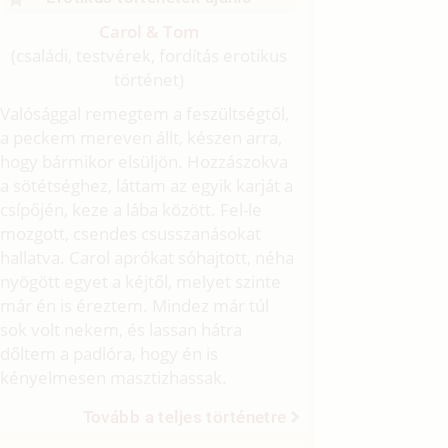
Carol & Tom
(családi, testvérek, fordítás erotikus
történet)
Valósággal remegtem a feszültségtől,
a peckem mereven állt, készen arra,
hogy bármikor elsüljön. Hozzászokva
a sötétséghez, láttam az egyik karját a
csípőjén, keze a lába között. Fel-le
mozgott, csendes csusszanásokat
hallatva. Carol aprókat sóhajtott, néha
nyögött egyet a kéjtől, melyet szinte
már én is éreztem. Mindez már túl
sok volt nekem, és lassan hátra
dőltem a padlóra, hogy én is
kényelmesen masztizhassak.
Tovább a teljes történetre