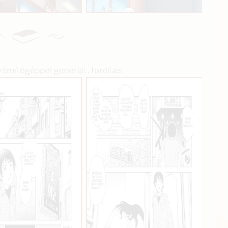
zámítógéppel generált, fordítás