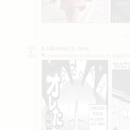
A tökömet 3. rész
AUG.
5.
maszturbáció, középkorú, manga-fil
2026