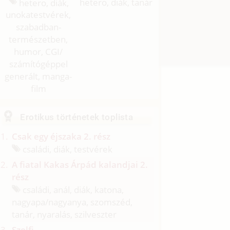
hetero, diák,
hetero, diák, tanár
unokatestvérek,
szabadban-
természetben,
humor, CGI/
számítógéppel
generált, manga-
film
Erotikus történetek toplista
Csak egy éjszaka 2. rész
családi, diák, testvérek
A fiatal Kakas Árpád kalandjai 2.
rész
családi, anál, diák, katona,
nagyapa/
nagyanya, szomszéd,
tanár, nyaralás, szilveszter
Szelfi