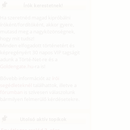
Írók kerestetnek!
Ha szeretnéd magad kipróbálni
íróként/fordítóként, akkor gyere,
mutasd meg a nagyközönségnek,
hogy mit tudsz!
Minden elfogadott történetért és
képregényért 30 napos VIP tagságit
adunk a Törté-Net-re és a
Goldengate.hu
-ra is!
Bővebb információt az
írói
segédleteknél
találhattok, illetve a
fórumban
is szívesen válaszolunk
bármilyen felmerülő kérdésetekre.
Utolsó aktív topikok