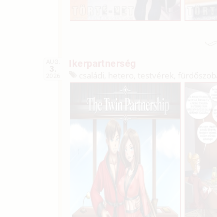
Ikerpartnerség
AUG.
3.
családi, hetero, testvérek, fürdőszoba
2026