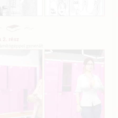
 2. rész
ámítógéppel generált